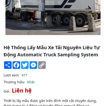
Hệ Thống Lấy Mẫu Xe Tải Nguyên Liệu Tự
Động Automatic Truck Sampling System
Share
Facebook
Twitter
Messenger
Copy
Link
Lượt xem:
477
Thương hiệu:
Khác
Liên hệ
Giá:
Thiết bị lấy mẫu được gắn trên đỉnh một cột chuyên dụng,
được trang bị 2 động cơ truyền động xoay và động cơ