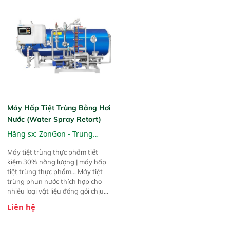
thiếc, hộp nhựa và bao bì mềm dễ
bị lắng cặn). Phương pháp tiệt
trùng: Phun nước, ngâm nước,
hấp hơi nước.
Máy Hấp Tiệt Trùng Bằng Hơi
Nước (Water Spray Retort)
Hãng sx:
ZonGon - Trung
Quốc
Máy tiệt trùng thực phẩm tiết
kiệm 30% năng lượng | máy hấp
tiệt trùng thực phẩm... Máy tiệt
trùng phun nước thích hợp cho
nhiều loại vật liệu đóng gói chịu
nhiệt. 1. Chai thủy tinh; 2. Hộp
Liên hệ
kim loại: lon thiếc, lon nhôm; 3.
Hộp nhựa: chai PP, chai HDPE; 4.
Túi mềm: túi nhôm, túi trong suốt,