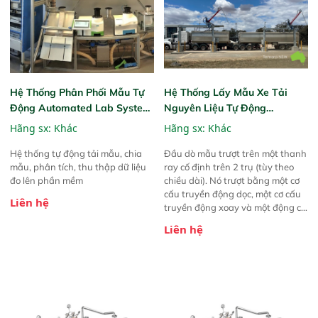
Hệ Thống Phân Phối Mẫu Tự
Hệ Thống Lấy Mẫu Xe Tải
Động Automated Lab System
Nguyên Liệu Tự Động
For Animal Feed Factories
Automatic Grain Truck
Hãng sx:
Khác
Hãng sx:
Khác
Sampling System
Hệ thống tự động tải mẫu, chia
Đầu dò mẫu trượt trên một thanh
mẫu, phân tích, thu thập dữ liệu
ray cố định trên 2 trụ (tùy theo
đo lên phần mềm
chiều dài). Nó trượt bằng một cơ
cấu truyền động dọc, một cơ cấu
Liên hệ
truyền động xoay và một động cơ
giảm tốc lên/xuống. Tất cả đều
Liên hệ
được điều khiển bằng bộ điều
khiển tần số biến đổi để tăng mô-
men xoắn, đồng thời hỗ trợ phát
hiện đáy xe kéo và điều chỉnh lực
xuyên của đầu dò. Để có được
mẫu đại diện tối ưu, đầu dò được
thiết kế hai lớp để lấy mẫu lõi hiệu