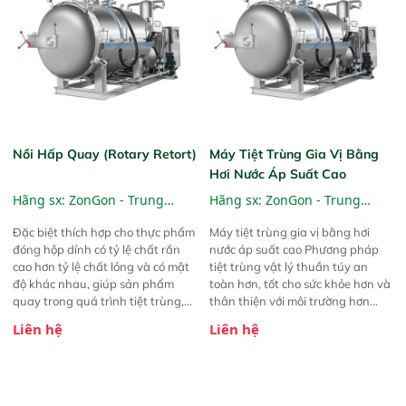
quả theo khái niệm ống đôi với
luồng khí. Mẫu được vận chuyển
bằng ống chống tĩnh điện và đạt
tiêu chuẩn thực phẩm đường kính
50mm. Tuabin hút chân không và
hộp điện được đặt ở một trụ hoặc
tại phòng thí nghiệm.
Nồi Hấp Quay (Rotary Retort)
Máy Tiệt Trùng Gia Vị Bằng
Hơi Nước Áp Suất Cao
Hãng sx:
ZonGon - Trung
Hãng sx:
ZonGon - Trung
Quốc
Quốc
Đặc biệt thích hợp cho thực phẩm
Máy tiệt trùng gia vị bằng hơi
đóng hộp dính có tỷ lệ chất rắn
nước áp suất cao Phương pháp
cao hơn tỷ lệ chất lỏng và có mật
tiệt trùng vật lý thuần túy an
độ khác nhau, giúp sản phẩm
toàn hơn, tốt cho sức khỏe hơn và
quay trong quá trình tiệt trùng,
thân thiện với môi trường hơn
và đạt được mục đích không bị
Thiết kế phá hơi nước đáy độc
Liên hệ
Liên hệ
tách lớp và lắng cặn trong thời
đáo, giúp hơi nước lan tỏa đều và
gian bảo hành chất lượng (ví dụ:
nhẹ nhàng hơn, đạt hiệu quả tiệt
các sản phẩm như cháo bát bảo),
trùng tốt hơn
thời gian bảo hành (ví dụ: các sản
phẩm như cháo bát bảo, hộp