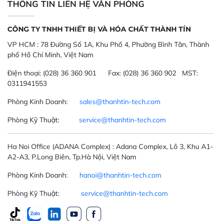
THÔNG TIN LIÊN HỆ VĂN PHÒNG
CÔNG TY TNHH THIẾT BỊ VÀ HÓA CHẤT THÀNH TÍN
VP HCM :
78 Đường Số 1A, Khu Phố 4, Phường Bình Tân, Thành
phố Hồ Chí Minh, Việt Nam
Điện thoại:
(028) 36 360 901
Fax:
(028) 36 360 902 MST:
0311941553
Phòng Kinh Doanh:
sales@thanhtin-tech.com
Phòng Kỹ Thuật:
service@thanhtin-tech.com
Ha Noi Office
(ADANA Complex)
: Adana Complex, Lô 3, Khu A1-
A2-A3, P.Long Biên, Tp.Hà Nội, Việt Nam
Phòng Kinh Doanh:
hanoi@thanhtin-tech.com
Phòng Kỹ Thuật:
service@thanhtin-tech.com