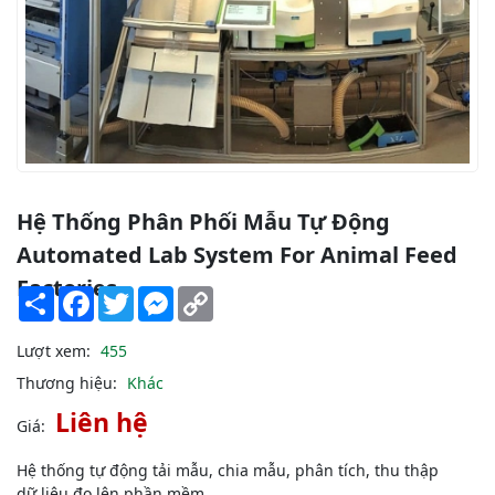
Hệ Thống Phân Phối Mẫu Tự Động
Automated Lab System For Animal Feed
Factories
Share
Facebook
Twitter
Messenger
Copy
Link
Lượt xem:
455
Thương hiệu:
Khác
Liên hệ
Giá:
Hệ thống tự động tải mẫu, chia mẫu, phân tích, thu thập
dữ liệu đo lên phần mềm