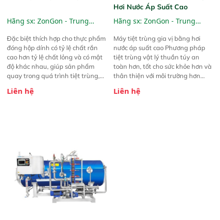
Hơi Nước Áp Suất Cao
Hãng sx:
ZonGon - Trung
Hãng sx:
ZonGon - Trung
Quốc
Quốc
Đặc biệt thích hợp cho thực phẩm
Máy tiệt trùng gia vị bằng hơi
đóng hộp dính có tỷ lệ chất rắn
nước áp suất cao Phương pháp
cao hơn tỷ lệ chất lỏng và có mật
tiệt trùng vật lý thuần túy an
độ khác nhau, giúp sản phẩm
toàn hơn, tốt cho sức khỏe hơn và
quay trong quá trình tiệt trùng,
thân thiện với môi trường hơn
và đạt được mục đích không bị
Thiết kế phá hơi nước đáy độc
Liên hệ
Liên hệ
tách lớp và lắng cặn trong thời
đáo, giúp hơi nước lan tỏa đều và
gian bảo hành chất lượng (ví dụ:
nhẹ nhàng hơn, đạt hiệu quả tiệt
các sản phẩm như cháo bát bảo),
trùng tốt hơn
thời gian bảo hành (ví dụ: các sản
phẩm như cháo bát bảo, hộp
thiếc, hộp nhựa và bao bì mềm dễ
bị lắng cặn). Phương pháp tiệt
trùng: Phun nước, ngâm nước,
hấp hơi nước.