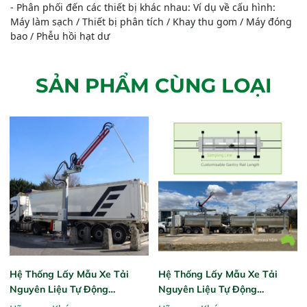
- Phân phối đến các thiết bị khác nhau: Ví dụ về cấu hình:
Máy làm sạch / Thiết bị phân tích / Khay thu gom / Máy đóng
bao / Phễu hồi hạt dư
SẢN PHẨM CÙNG LOẠI
Hệ Thống Lấy Mẫu Xe Tải
Hệ Thống Lấy Mẫu Xe Tải
Nguyên Liệu Tự Động
Nguyên Liệu Tự Động
Automatic Truck Sampling
Automatic Grain Truck