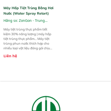
Máy Hấp Tiệt Trùng Bằng Hơi
Nước (Water Spray Retort)
Hãng sx:
ZonGon - Trung
Quốc
Máy tiệt trùng thực phẩm tiết
kiệm 30% năng lượng | máy hấp
tiệt trùng thực phẩm... Máy tiệt
trùng phun nước thích hợp cho
nhiều loại vật liệu đóng gói chịu
nhiệt. 1. Chai thủy tinh; 2. Hộp
Liên hệ
kim loại: lon thiếc, lon nhôm; 3.
Hộp nhựa: chai PP, chai HDPE; 4.
Túi mềm: túi nhôm, túi trong suốt,
túi hút chân không, túi tiệt trùng
nhiệt độ cao.