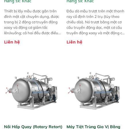
Hãng sx:
Khác
Hãng sx:
Khác
System
Sampling System
Thiết bị lấy mẫu được gắn trên
Đầu dò mẫu trượt trên một thanh
đỉnh một cột chuyên dụng, được
ray cố định trên 2 trụ (tùy theo
trang bị 2 động cơ truyền động
chiều dài). Nó trượt bằng một cơ
xoay và động cơ giảm tốc
cấu truyền động dọc, một cơ cấu
lên/xuống; cả hai đều được điều
truyền động xoay và một động cơ
khiển bằng bộ điều khiển tần số
giảm tốc lên/xuống. Tất cả đều
Liên hệ
Liên hệ
biến đổi để tăng mô-men xoắn,
được điều khiển bằng bộ điều
đồng thời hỗ trợ phát hiện đáy rơ
khiển tần số biến đổi để tăng mô-
moóc và điều chỉnh lực xuyên
men xoắn, đồng thời hỗ trợ phát
thấu của đầu dò. Thay vì bán
hiện đáy xe kéo và điều chỉnh lực
kính lấy mẫu, thiết bị này bao
xuyên của đầu dò. Để có được
phủ hơn 60% diện tích của một rơ
mẫu đại diện tối ưu, đầu dò được
moóc xe tải thông thường.
thiết kế hai lớp để lấy mẫu lõi hiệu
quả theo khái niệm ống đôi với
luồng khí. Mẫu được vận chuyển
bằng ống chống tĩnh điện và đạt
tiêu chuẩn thực phẩm đường kính
50mm. Tuabin hút chân không và
hộp điện được đặt ở một trụ hoặc
tại phòng thí nghiệm.
Nồi Hấp Quay (Rotary Retort)
Máy Tiệt Trùng Gia Vị Bằng