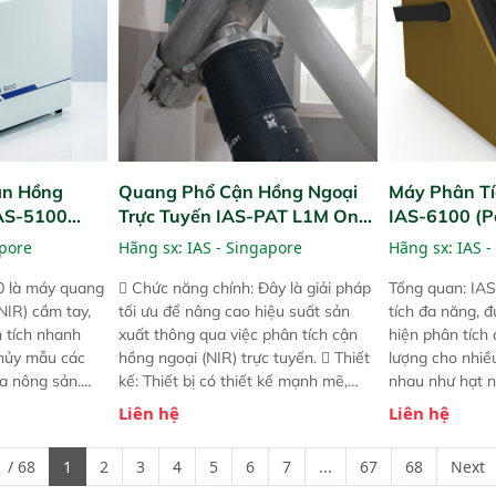
ận Hồng
Quang Phổ Cận Hồng Ngoại
Máy Phân Tí
IAS-5100
Trực Tuyến IAS-PAT L1M On-
IAS-6100 (P
lyzer)
Line NIR
Analyzer)
apore
Hãng sx:
IAS - Singapore
Hãng sx:
IAS -
0 là máy quang
 Chức năng chính: Đây là giải pháp
Tổng quan: IAS
NIR) cầm tay,
tối ưu để nâng cao hiệu suất sản
tích đa năng, đ
n tích nhanh
xuất thông qua việc phân tích cận
hiện phân tích 
hủy mẫu các
hồng ngoại (NIR) trực tuyến.  Thiết
lượng cho nhi
ủa nông sản.
kế: Thiết bị có thiết kế mạnh mẽ,
nhau như hạt n
t bị linh hoạt
mô-đun hóa, hỗ trợ tản nhiệt tăng
chất lỏng. Thiế
Liên hệ
Liên hệ
hác nhau như
cường và đã qua kiểm tra áp suất
kỳ ai cũng có t
ong xưởng sản
nghiêm ngặt.  Cam kết: Mang lại
đa thành phần 
 / 68
1
2
3
4
5
6
7
...
67
68
Next
goài đồng
khả năng theo dõi thông số theo
đơn giản, mọi l