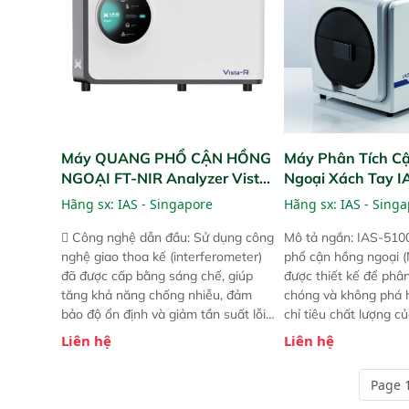
Máy QUANG PHỔ CẬN HỒNG
Máy Phân Tích C
NGOẠI FT-NIR Analyzer Vista-
Ngoại Xách Tay 
R
(Portable NIR Ana
Hãng sx:
IAS - Singapore
Hãng sx:
IAS - Sing
 Công nghệ dẫn đầu: Sử dụng công
Mô tả ngắn: IAS-510
nghệ giao thoa kế (interferometer)
phổ cận hồng ngoại (
đã được cấp bằng sáng chế, giúp
được thiết kế để phâ
tăng khả năng chống nhiễu, đảm
chóng và không phá 
bảo độ ổn định và giảm tần suất lỗi.
chỉ tiêu chất lượng c
 Phạm vi ứng dụng rộng: Đáp ứng
Phạm vi sử dụng: Thiế
Liên hệ
Liên hệ
nhu cầu kiểm tra đa dạng mẫu mã
cho nhiều kịch bản k
và thông số trong nhiều ngành công
tại điểm thu mua, tr
Page 1
nghiệp khác nhau.  Độ nhạy cao:
xuất hoặc trực tiếp n