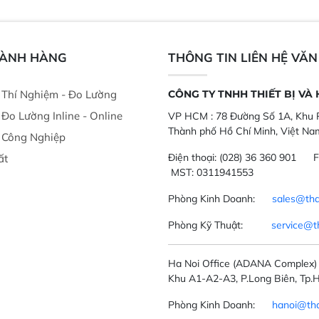
thời gian thực và trực quan hóa dữ
dùng : phân tí
liệu để tăng chỉ số ROI cho doanh
thức ăn chăn nu
nghiệp.
phẩm, nông sản
GÀNH HÀNG
THÔNG TIN LIÊN HỆ VĂ
ị Thí Nghiệm - Đo Lường
CÔNG TY TNHH THIẾT BỊ VÀ
ị Đo Lường Inline - Online
VP HCM :
78 Đường Số 1A, Khu P
Thành phố Hồ Chí Minh, Việt Na
ị Công Nghiệp
Điện thoại:
(028) 36 360 901
F
ất
MST: 0311941553
Phòng Kinh Doanh:
sales@tha
Phòng Kỹ Thuật:
service@t
Ha Noi Office
(ADANA Complex)
Khu A1-A2-A3, P.Long Biên, Tp.H
Phòng Kinh Doanh:
hanoi@tha