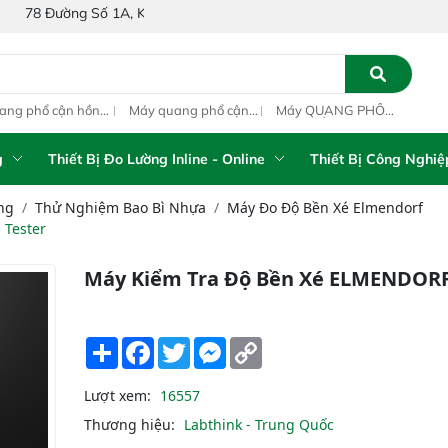
 Số 1A, Khu Phố 4, Phường Bình Tân, Thành phố Hồ Chí Minh, Việt N
ang phổ cận hồng
Máy quang phổ cận
Máy QUANG PHỔ
Máy
ại inline IAS-PAT
hồng ngoại xách tay
CẬN HỒNG NGOẠI
hồn
M On-Line NIR
IAS-5100 Portable
FT-NIR Analyzer
IAS
NIR Analyzer
Vista-R
NIR
g
Thiết Bị Đo Lường Inline - Online
Thiết Bị Công Nghiệ
ng
Thử Nghiệm Bao Bì Nhựa
Máy Đo Độ Bền Xé Elmendorf
 Tester
Máy Kiểm Tra Độ Bền Xé ELMENDORF
Share
Facebook
Twitter
Messenger
Copy
Link
Lượt xem:
16557
Thương hiệu:
Labthink - Trung Quốc