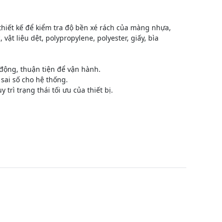
thiết kế để kiểm tra độ bền xé rách của màng nhựa,
t liệu dệt, polypropylene, polyester, giấy, bìa
 động, thuận tiện để vận hành.
sai số cho hệ thống.
trì trạng thái tối ưu của thiết bị.
vị đo khác nhau.
i và giao tiếp
ý kết quả thí nghiệm, báo cáo theo hệ thống và đồng