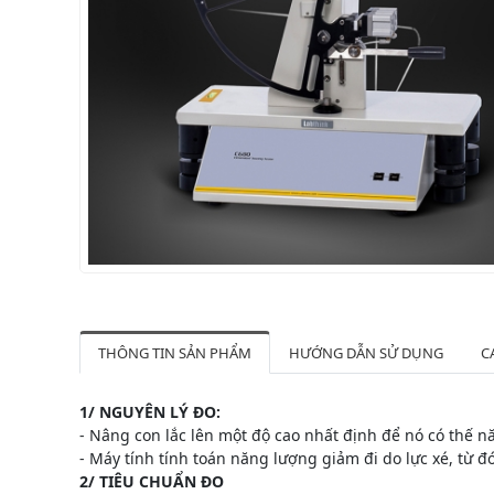
THÔNG TIN SẢN PHẨM
HƯỚNG DẪN SỬ DỤNG
C
1/ NGUYÊN LÝ ĐO:
- Nâng con lắc lên một độ cao nhất định để nó có thế 
- Máy tính tính toán năng lượng giảm đi do lực xé, từ 
2/ TIÊU CHUẨN ĐO