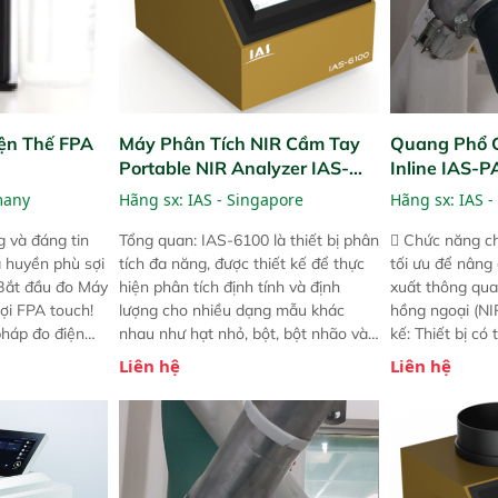
ện Thế FPA
Máy Phân Tích NIR Cầm Tay
Quang Phổ 
Portable NIR Analyzer IAS-
Inline IAS-
6100
NIR
many
Hãng sx:
IAS - Singapore
Hãng sx:
IAS -
 và đáng tin
Tổng quan: IAS-6100 là thiết bị phân
 Chức năng ch
a huyền phù sợi
tích đa năng, được thiết kế để thực
tối ưu để nâng
 Bắt đầu đo Máy
hiện phân tích định tính và định
xuất thông qua
ợi FPA touch!
lượng cho nhiều dạng mẫu khác
hồng ngoại (NIR
pháp đo điện
nhau như hạt nhỏ, bột, bột nhão và
kế: Thiết bị có
ng minh với sự
chất lỏng. Thiết bị này cho phép bất
mô-đun hóa, hỗ
Liên hệ
Liên hệ
ong thao tác và
kỳ ai cũng có thể thực hiện phân tích
cường và đã qu
iên bản FPA
đa thành phần chỉ với một nút bấm
nghiêm ngặt. 
i các phiên
đơn giản, mọi lúc, mọi nơi. Chuyên
khả năng theo 
! nhỏ hơn và
dùng : phân tích mẫu nguyên liệu
thời gian thực 
g thời được
thức ăn chăn nuôi, nguyên liệu thực
liệu để tăng c
 năng mới.
phẩm, nông sản,..
nghiệp.