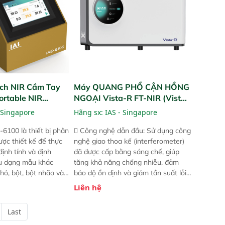
ch NIR Cầm Tay
Máy QUANG PHỔ CẬN HỒNG
ortable NIR
NGOẠI Vista-R FT-NIR (Vista-
R FT-NIR Analyzer)
 Singapore
Hãng sx:
IAS - Singapore
-6100 là thiết bị phân
 Công nghệ dẫn đầu: Sử dụng công
ược thiết kế để thực
nghệ giao thoa kế (interferometer)
định tính và định
đã được cấp bằng sáng chế, giúp
ều dạng mẫu khác
tăng khả năng chống nhiễu, đảm
hỏ, bột, bột nhão và
bảo độ ổn định và giảm tần suất lỗi.
t bị này cho phép bất
 Phạm vi ứng dụng rộng: Đáp ứng
Liên hệ
hể thực hiện phân tích
nhu cầu kiểm tra đa dạng mẫu mã
chỉ với một nút bấm
và thông số trong nhiều ngành công
Last
úc, mọi nơi. Chuyên
nghiệp khác nhau.  Độ nhạy cao: