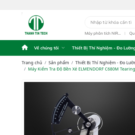
78 Đường
y Phân Tích Điện
Máy Phân Tích Điện
Máy phân tích NIR
Qu
hế FPA AFG
Thế FPA touch
cầm tay Portable NIR
ngo
Analyzer IAS-6100
L1
Về chúng tôi
Thiết Bị Thí Nghiệm - Đo Lườn
Trang chủ
Sản phẩm
Thiết Bị Thí Nghiệm - Đo Lườ
Máy Kiểm Tra Độ Bền Xé ELMENDORF C680M Tearing