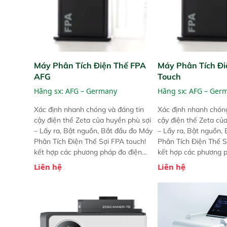
Máy Phân Tích Điện Thế FPA
Máy Phân Tích Đi
AFG
Touch
Hãng sx:
AFG – Germany
Hãng sx:
AFG – Ger
Xác định nhanh chóng và đáng tin
Xác định nhanh chóng
cậy điện thế Zeta của huyền phù sợi
cậy điện thế Zeta củ
– Lấy ra, Bật nguồn, Bắt đầu đo Máy
– Lấy ra, Bật nguồn,
Phân Tích Điện Thế Sợi FPA touch!
Phân Tích Điện Thế S
kết hợp các phương pháp đo điện
kết hợp các phương 
thế Zeta đã được chứng minh với sự
thế Zeta đã được chứ
Liên hệ
Liên hệ
đơn giản tuyệt vời trong thao tác và
đơn giản tuyệt vời tr
vận hành của các phiên bản FPA
vận hành của các ph
trước đó. Nhưng so với các phiên
trước đó. Nhưng so vớ
bản trước, FPA touch! nhỏ hơn và
bản trước, FPA touch
nhẹ hơn đáng kể, đồng thời được
nhẹ hơn đáng kể, đồn
nâng cấp với các tính năng mới.
nâng cấp với các tính