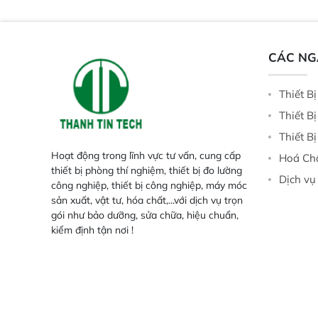
Trang bị đầu dò InGaAs độ nhạy
ruộng.
cao, cung cấp phản hồi phổ tuyến
tính đầy đủ, đảm bảo độ chính xác
và khả năng lặp lại tối ưu.
CÁC N
Thiết B
Thiết B
Thiết B
Hoạt động trong lĩnh vực tư vấn, cung cấp
Hoá Ch
thiết bị phòng thí nghiệm, thiết bị đo lường
Dịch vụ
công nghiệp, thiết bị công nghiệp, máy móc
sản xuất, vật tư, hóa chất,...với dịch vụ trọn
gói như bảo dưỡng, sửa chữa, hiệu chuẩn,
kiểm định tận nơi !