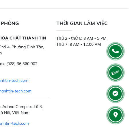
ch mẫu nguyên liệu
Trang bị đầu dò InGaAs độ nhạy
ôi, nguyên liệu thực
cao, cung cấp phản hồi phổ tuyến
,..
tính đầy đủ, đảm bảo độ chính xác
và khả năng lặp lại tối ưu.
N PHÒNG
THỜI GIAN LÀM VIỆC
 HÓA CHẤT THÀNH TÍN
Thứ 2 - thứ 6: 8 AM - 5 PM
Thứ 7: 8 AM - 12.00 AM
hố 4, Phường Bình Tân,
m
ax:
(028) 36 360 902
nhtin-tech.com
hanhtin-tech.com
: Adana Complex, Lô 3,
à Nội, Việt Nam
nhtin-tech.com