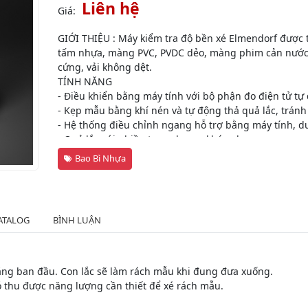
Liên hệ
Giá:
GIỚI THIỆU : Máy kiểm tra độ bền xé Elmendorf được 
tấm nhựa, màng PVC, PVDC dẻo, màng phim cản nước, vậ
cứng, vải không dệt.
TÍNH NĂNG
- Điều khiển bằng máy tính với bộ phận đo điện tử tự
- Kẹp mẫu bằng khí nén và tự động thả quả lắc, tránh 
- Hệ thống điều chỉnh ngang hỗ trợ bằng máy tính, duy 
- Quả lắc với nhiều trọng lượng khác nhau.
- Phần mềm chuyên dụng xuất kết quả với nhiều đơn 
Bao Bì Nhựa
- Cổng RS232 thuận tiện để truyền dữ liệu ra bên ngoà
- Hỗ trợ Hệ thống chia sẻ dữ liệu LystemTM để quản l
nhất.
ATALOG
BÌNH LUẬN
năng ban đầu. Con lắc sẽ làm rách mẫu khi đung đưa xuống.
đó thu được năng lượng cần thiết để xé rách mẫu.