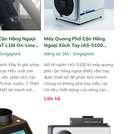
Cận Hồng Ngoại
Máy Quang Phổ Cận Hồng
PAT L1M On-Line
Ngoại Xách Tay IAS-5100
Portable NIR Analyzer
 Singapore
Hãng sx:
IAS - Singapore
ính: Đây là giải pháp
Mô tả ngắn: IAS-5100 là máy quang
 cao hiệu suất sản
phổ cận hồng ngoại (NIR) cầm tay,
 việc phân tích cận
được thiết kế để phân tích nhanh
) trực tuyến.  Thiết
chóng và không phá hủy mẫu các
 thiết kế mạnh mẽ,
chỉ tiêu chất lượng của nông sản.
 trợ tản nhiệt tăng
Phạm vi sử dụng: Thiết bị linh hoạt
Liên hệ
a kiểm tra áp suất
cho nhiều kịch bản khác nhau như
 Cam kết: Mang lại
tại điểm thu mua, trong xưởng sản
dõi thông số theo
xuất hoặc trực tiếp ngoài đồng
và trực quan hóa dữ
ruộng.
hỉ số ROI cho doanh