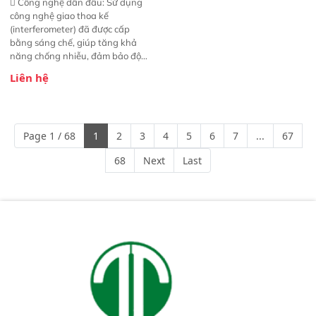
 Công nghệ dẫn đầu: Sử dụng
công nghệ giao thoa kế
(interferometer) đã được cấp
bằng sáng chế, giúp tăng khả
năng chống nhiễu, đảm bảo độ
ổn định và giảm tần suất lỗi. 
Liên hệ
Phạm vi ứng dụng rộng: Đáp ứng
nhu cầu kiểm tra đa dạng mẫu
mã và thông số trong nhiều
ngành công nghiệp khác nhau. 
Page 1 / 68
1
2
3
4
5
6
7
...
67
Độ nhạy cao: Trang bị đầu dò
InGaAs độ nhạy cao, cung cấp
68
Next
Last
phản hồi phổ tuyến tính đầy đủ,
đảm bảo độ chính xác và khả
năng lặp lại tối ưu.