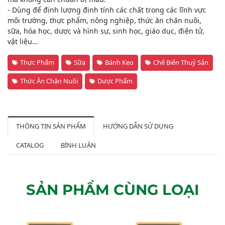
- Dùng để định lượng định tính các chất trong các lĩnh vực
môi trường, thực phẩm, nông nghiệp, thức ăn chăn nuôi,
sữa, hóa học, dược và hình sự, sinh học, giáo dục, điện tử,
vật liệu…
Thực Phẩm
Sữa
Bánh Kẹo
Chế Biến Thuỷ Sản
Thức Ăn Chăn Nuôi
Dược Phẩm
THÔNG TIN SẢN PHẨM
HƯỚNG DẪN SỬ DỤNG
CATALOG
BÌNH LUẬN
SẢN PHẨM CÙNG LOẠI