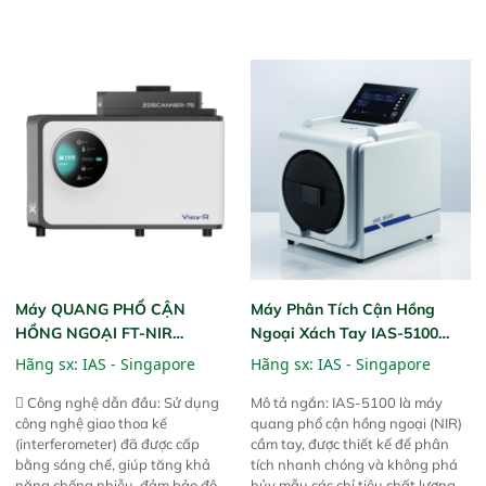
thể thực hiện phân tích đa thành
qua kiểm tra áp suất nghiêm
phần chỉ với một nút bấm đơn
ngặt.  Cam kết: Mang lại khả
giản, mọi lúc, mọi nơi. Chuyên
năng theo dõi thông số theo thời
dùng : phân tích mẫu nguyên liệu
gian thực và trực quan hóa dữ
thức ăn chăn nuôi, nguyên liệu
liệu để tăng chỉ số ROI cho doanh
thực phẩm, nông sản,..
nghiệp.
Máy QUANG PHỔ CẬN
Máy Phân Tích Cận Hồng
HỒNG NGOẠI FT-NIR
Ngoại Xách Tay IAS-5100
Analyzer Vista-R
(Portable NIR Analyzer)
Hãng sx:
IAS - Singapore
Hãng sx:
IAS - Singapore
 Công nghệ dẫn đầu: Sử dụng
Mô tả ngắn: IAS-5100 là máy
công nghệ giao thoa kế
quang phổ cận hồng ngoại (NIR)
(interferometer) đã được cấp
cầm tay, được thiết kế để phân
bằng sáng chế, giúp tăng khả
tích nhanh chóng và không phá
năng chống nhiễu, đảm bảo độ
hủy mẫu các chỉ tiêu chất lượng