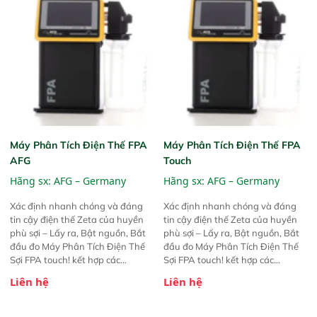
Máy Phân Tích Điện Thế FPA
Máy Phân Tích Điện Thế FPA
AFG
Touch
Hãng sx:
AFG – Germany
Hãng sx:
AFG – Germany
Xác định nhanh chóng và đáng
Xác định nhanh chóng và đáng
tin cậy điện thế Zeta của huyền
tin cậy điện thế Zeta của huyền
phù sợi – Lấy ra, Bật nguồn, Bắt
phù sợi – Lấy ra, Bật nguồn, Bắt
đầu đo Máy Phân Tích Điện Thế
đầu đo Máy Phân Tích Điện Thế
Sợi FPA touch! kết hợp các
Sợi FPA touch! kết hợp các
phương pháp đo điện thế Zeta đã
phương pháp đo điện thế Zeta đã
Liên hệ
Liên hệ
được chứng minh với sự đơn giản
được chứng minh với sự đơn giản
tuyệt vời trong thao tác và vận
tuyệt vời trong thao tác và vận
hành của các phiên bản FPA
hành của các phiên bản FPA