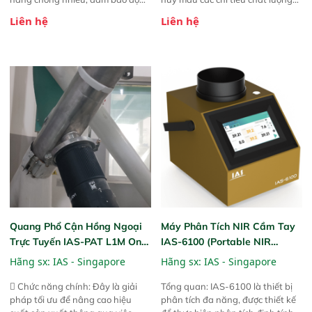
ổn định và giảm tần suất lỗi. 
của nông sản. Phạm vi sử dụng:
Liên hệ
Liên hệ
Phạm vi ứng dụng rộng: Đáp ứng
Thiết bị linh hoạt cho nhiều kịch
nhu cầu kiểm tra đa dạng mẫu
bản khác nhau như tại điểm thu
mã và thông số trong nhiều
mua, trong xưởng sản xuất hoặc
ngành công nghiệp khác nhau. 
trực tiếp ngoài đồng ruộng.
Độ nhạy cao: Trang bị đầu dò
InGaAs độ nhạy cao, cung cấp
phản hồi phổ tuyến tính đầy đủ,
đảm bảo độ chính xác và khả
năng lặp lại tối ưu.
Quang Phổ Cận Hồng Ngoại
Máy Phân Tích NIR Cầm Tay
Trực Tuyến IAS-PAT L1M On-
IAS-6100 (Portable NIR
Line NIR
Analyzer)
Hãng sx:
IAS - Singapore
Hãng sx:
IAS - Singapore
 Chức năng chính: Đây là giải
Tổng quan: IAS-6100 là thiết bị
pháp tối ưu để nâng cao hiệu
phân tích đa năng, được thiết kế