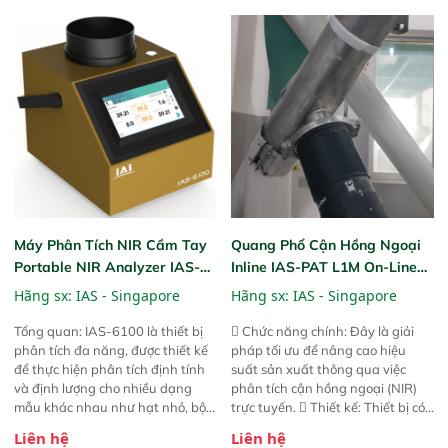
trước đó. Nhưng so với các phiên
trước đó. Nhưng so với các phiên
bản trước, FPA touch! nhỏ hơn và
bản trước, FPA touch! nhỏ hơn và
nhẹ hơn đáng kể, đồng thời được
nhẹ hơn đáng kể, đồng thời được
nâng cấp với các tính năng mới.
nâng cấp với các tính năng mới.
Máy Phân Tích NIR Cầm Tay
Quang Phổ Cận Hồng Ngoại
Portable NIR Analyzer IAS-
Inline IAS-PAT L1M On-Line
6100
NIR
Hãng sx:
IAS - Singapore
Hãng sx:
IAS - Singapore
Tổng quan: IAS-6100 là thiết bị
 Chức năng chính: Đây là giải
phân tích đa năng, được thiết kế
pháp tối ưu để nâng cao hiệu
để thực hiện phân tích định tính
suất sản xuất thông qua việc
và định lượng cho nhiều dạng
phân tích cận hồng ngoại (NIR)
mẫu khác nhau như hạt nhỏ, bột,
trực tuyến.  Thiết kế: Thiết bị có
bột nhão và chất lỏng. Thiết bị
thiết kế mạnh mẽ, mô-đun hóa,
Liên hệ
Liên hệ
này cho phép bất kỳ ai cũng có
hỗ trợ tản nhiệt tăng cường và đã