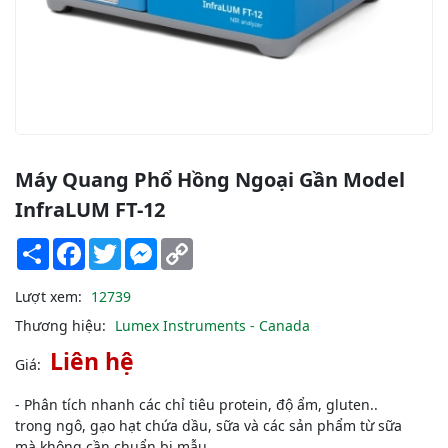
Máy Quang Phổ Hồng Ngoại Gần Model
InfraLUM FT-12
Share
Facebook
Twitter
Messenger
Copy
Link
Lượt xem:
12739
Thương hiệu:
Lumex Instruments - Canada
Liên hệ
Giá:
- Phân tích nhanh các chỉ tiêu protein, độ ẩm, gluten..
trong ngô, gạo hạt chứa dầu, sữa và các sản phẩm từ sữa
mà không cần chuẩn bị mẫu.