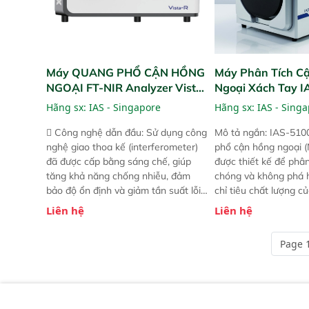
Máy QUANG PHỔ CẬN HỒNG
Máy Phân Tích C
NGOẠI FT-NIR Analyzer Vista-
Ngoại Xách Tay 
R
(Portable NIR Ana
Hãng sx:
IAS - Singapore
Hãng sx:
IAS - Sing
 Công nghệ dẫn đầu: Sử dụng công
Mô tả ngắn: IAS-510
nghệ giao thoa kế (interferometer)
phổ cận hồng ngoại (
đã được cấp bằng sáng chế, giúp
được thiết kế để phâ
tăng khả năng chống nhiễu, đảm
chóng và không phá 
bảo độ ổn định và giảm tần suất lỗi.
chỉ tiêu chất lượng c
 Phạm vi ứng dụng rộng: Đáp ứng
Phạm vi sử dụng: Thiế
Liên hệ
Liên hệ
nhu cầu kiểm tra đa dạng mẫu mã
cho nhiều kịch bản k
và thông số trong nhiều ngành công
tại điểm thu mua, tr
Page 1
nghiệp khác nhau.  Độ nhạy cao:
xuất hoặc trực tiếp n
Trang bị đầu dò InGaAs độ nhạy
ruộng.
cao, cung cấp phản hồi phổ tuyến
tính đầy đủ, đảm bảo độ chính xác
và khả năng lặp lại tối ưu.