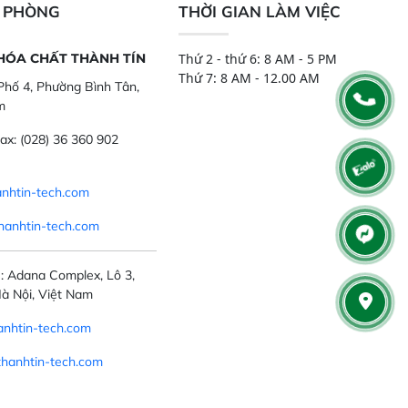
N PHÒNG
THỜI GIAN LÀM VIỆC
 HÓA CHẤT THÀNH TÍN
Thứ 2 - thứ 6: 8 AM - 5 PM
Thứ 7: 8 AM - 12.00 AM
hố 4, Phường Bình Tân,
m
ax:
(028) 36 360 902
nhtin-tech.com
hanhtin-tech.com
: Adana Complex, Lô 3,
à Nội, Việt Nam
nhtin-tech.com
thanhtin-tech.com