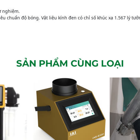
hử nghiệm.
iêu chuẩn độ bóng. Vật liệu kính đen có chỉ số khúc xạ 1.567 lý t
SẢN PHẨM CÙNG LOẠI