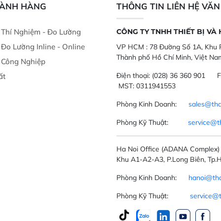
GÀNH HÀNG
THÔNG TIN LIÊN HỆ VĂ
ị Thí Nghiệm - Đo Lường
CÔNG TY TNHH THIẾT BỊ VÀ
ị Đo Lường Inline - Online
VP HCM :
78 Đường Số 1A, Khu P
Thành phố Hồ Chí Minh, Việt Na
ị Công Nghiệp
Điện thoại:
(028) 36 360 901
F
ất
MST: 0311941553
Phòng Kinh Doanh:
sales@tha
Phòng Kỹ Thuật:
service@t
Ha Noi Office
(ADANA Complex)
Khu A1-A2-A3, P.Long Biên, Tp.H
Phòng Kinh Doanh:
hanoi@tha
Phòng Kỹ Thuật:
service@