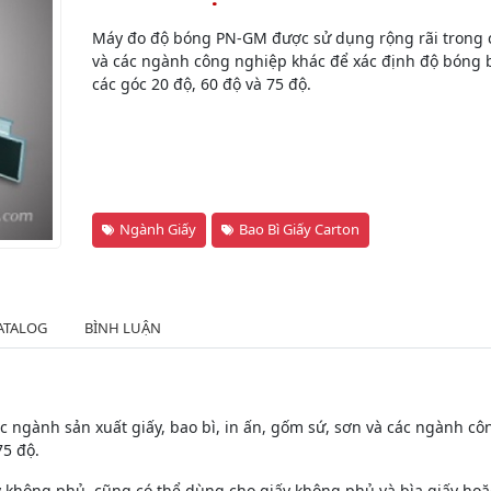
Máy đo độ bóng PN-GM được sử dụng rộng rãi trong cá
và các ngành công nghiệp khác để xác định độ bóng 
các góc 20 độ, 60 độ và 75 độ.
Ngành Giấy
Bao Bì Giấy Carton
ATALOG
BÌNH LUẬN
ngành sản xuất giấy, bao bì, in ấn, gốm sứ, sơn và các ngành cô
75 độ.
 không phủ, cũng có thể dùng cho giấy không phủ và bìa giấy hoặc