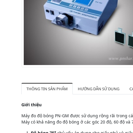
THÔNG TIN SẢN PHẨM
HƯỚNG DẪN SỬ DỤNG
C
Giới thiệu
Máy đo độ bóng PN-GM được sử dụng rộng rãi trong các 
Máy có khả năng đo độ bóng ở các góc 20 độ, 60 độ và 
Độ bóng 75°
chủ yếu áp dụng cho giấy phủ và giấy