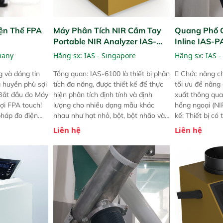
ện Thế FPA
Máy Phân Tích NIR Cầm Tay
Quang Phổ 
Portable NIR Analyzer IAS-
Inline IAS-
6100
NIR
many
Hãng sx:
IAS - Singapore
Hãng sx:
IAS -
 và đáng tin
Tổng quan: IAS-6100 là thiết bị phân
 Chức năng ch
a huyền phù sợi
tích đa năng, được thiết kế để thực
tối ưu để nâng
 Bắt đầu đo Máy
hiện phân tích định tính và định
xuất thông qua
ợi FPA touch!
lượng cho nhiều dạng mẫu khác
hồng ngoại (NIR
pháp đo điện
nhau như hạt nhỏ, bột, bột nhão và
kế: Thiết bị có
ng minh với sự
chất lỏng. Thiết bị này cho phép bất
mô-đun hóa, hỗ
Liên hệ
Liên hệ
ong thao tác và
kỳ ai cũng có thể thực hiện phân tích
cường và đã qu
iên bản FPA
đa thành phần chỉ với một nút bấm
nghiêm ngặt. 
i các phiên
đơn giản, mọi lúc, mọi nơi. Chuyên
khả năng theo 
! nhỏ hơn và
dùng : phân tích mẫu nguyên liệu
thời gian thực 
g thời được
thức ăn chăn nuôi, nguyên liệu thực
liệu để tăng c
 năng mới.
phẩm, nông sản,..
nghiệp.