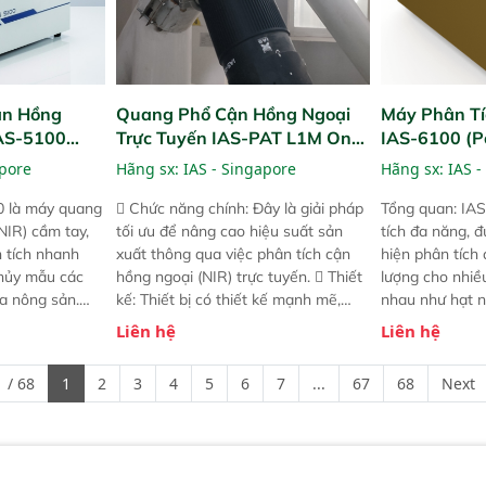
ận Hồng
Quang Phổ Cận Hồng Ngoại
Máy Phân Tí
IAS-5100
Trực Tuyến IAS-PAT L1M On-
IAS-6100 (P
lyzer)
Line NIR
Analyzer)
apore
Hãng sx:
IAS - Singapore
Hãng sx:
IAS -
0 là máy quang
 Chức năng chính: Đây là giải pháp
Tổng quan: IAS
NIR) cầm tay,
tối ưu để nâng cao hiệu suất sản
tích đa năng, đ
n tích nhanh
xuất thông qua việc phân tích cận
hiện phân tích 
hủy mẫu các
hồng ngoại (NIR) trực tuyến.  Thiết
lượng cho nhi
ủa nông sản.
kế: Thiết bị có thiết kế mạnh mẽ,
nhau như hạt n
t bị linh hoạt
mô-đun hóa, hỗ trợ tản nhiệt tăng
chất lỏng. Thiế
Liên hệ
Liên hệ
hác nhau như
cường và đã qua kiểm tra áp suất
kỳ ai cũng có t
ong xưởng sản
nghiêm ngặt.  Cam kết: Mang lại
đa thành phần 
 / 68
1
2
3
4
5
6
7
...
67
68
Next
goài đồng
khả năng theo dõi thông số theo
đơn giản, mọi l
thời gian thực và trực quan hóa dữ
dùng : phân tí
liệu để tăng chỉ số ROI cho doanh
thức ăn chăn nu
nghiệp.
phẩm, nông sản