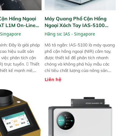
Cận Hồng Ngoại
Máy Quang Phổ Cận Hồng
PAT L1M On-Line
Ngoại Xách Tay IAS-5100
Portable NIR Analyzer
 Singapore
Hãng sx:
IAS - Singapore
ính: Đây là giải pháp
Mô tả ngắn: IAS-5100 là máy quang
 cao hiệu suất sản
phổ cận hồng ngoại (NIR) cầm tay,
 việc phân tích cận
được thiết kế để phân tích nhanh
) trực tuyến.  Thiết
chóng và không phá hủy mẫu các
 thiết kế mạnh mẽ,
chỉ tiêu chất lượng của nông sản.
 trợ tản nhiệt tăng
Phạm vi sử dụng: Thiết bị linh hoạt
Liên hệ
a kiểm tra áp suất
cho nhiều kịch bản khác nhau như
 Cam kết: Mang lại
tại điểm thu mua, trong xưởng sản
dõi thông số theo
xuất hoặc trực tiếp ngoài đồng
và trực quan hóa dữ
ruộng.
hỉ số ROI cho doanh