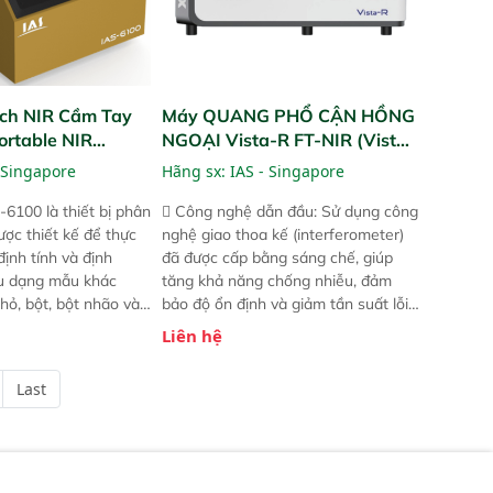
ch NIR Cầm Tay
Máy QUANG PHỔ CẬN HỒNG
ortable NIR
NGOẠI Vista-R FT-NIR (Vista-
R FT-NIR Analyzer)
 Singapore
Hãng sx:
IAS - Singapore
-6100 là thiết bị phân
 Công nghệ dẫn đầu: Sử dụng công
ược thiết kế để thực
nghệ giao thoa kế (interferometer)
định tính và định
đã được cấp bằng sáng chế, giúp
ều dạng mẫu khác
tăng khả năng chống nhiễu, đảm
hỏ, bột, bột nhão và
bảo độ ổn định và giảm tần suất lỗi.
t bị này cho phép bất
 Phạm vi ứng dụng rộng: Đáp ứng
Liên hệ
hể thực hiện phân tích
nhu cầu kiểm tra đa dạng mẫu mã
chỉ với một nút bấm
và thông số trong nhiều ngành công
Last
úc, mọi nơi. Chuyên
nghiệp khác nhau.  Độ nhạy cao:
ch mẫu nguyên liệu
Trang bị đầu dò InGaAs độ nhạy
ôi, nguyên liệu thực
cao, cung cấp phản hồi phổ tuyến
,..
tính đầy đủ, đảm bảo độ chính xác
và khả năng lặp lại tối ưu.