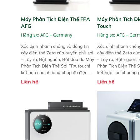
Máy Phân Tích Điện Thế FPA
Máy Phân Tích Đi
AFG
Touch
Hãng sx:
AFG – Germany
Hãng sx:
AFG – Ger
Xác định nhanh chóng và đáng tin
Xác định nhanh chóng
cậy điện thế Zeta của huyền phù sợi
cậy điện thế Zeta củ
– Lấy ra, Bật nguồn, Bắt đầu đo Máy
– Lấy ra, Bật nguồn,
Phân Tích Điện Thế Sợi FPA touch!
Phân Tích Điện Thế S
kết hợp các phương pháp đo điện
kết hợp các phương 
thế Zeta đã được chứng minh với sự
thế Zeta đã được chứ
Liên hệ
Liên hệ
đơn giản tuyệt vời trong thao tác và
đơn giản tuyệt vời tr
vận hành của các phiên bản FPA
vận hành của các ph
trước đó. Nhưng so với các phiên
trước đó. Nhưng so vớ
bản trước, FPA touch! nhỏ hơn và
bản trước, FPA touch
nhẹ hơn đáng kể, đồng thời được
nhẹ hơn đáng kể, đồn
nâng cấp với các tính năng mới.
nâng cấp với các tính