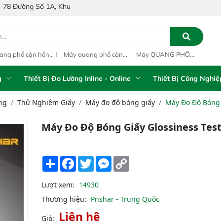
 1A, Khu Phố 4, Phường Bình Tân, Thành phố Hồ Chí Minh, Việt Nam
ang phổ cận hồng
Máy quang phổ cận
Máy QUANG PHỔ
Máy
ại inline IAS-PAT
hồng ngoại xách tay
CẬN HỒNG NGOẠI
hồn
M On-Line NIR
IAS-5100 Portable
FT-NIR Analyzer
IAS
NIR Analyzer
Vista-R
NIR
g
Thiết Bị Đo Lường Inline - Online
Thiết Bị Công Nghiệ
ng
Thử Nghiệm Giấy
Máy đo độ bóng giấy
Máy Đo Độ Bóng 
Máy Đo Độ Bóng Giấy Glossiness Tes
Share
Facebook
Twitter
Messenger
Copy
Link
Lượt xem:
14930
Thương hiệu:
Pnshar - Trung Quốc
Liên hệ
Giá: