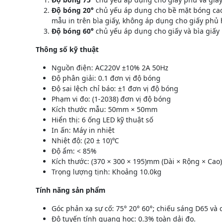
Độ bóng 20°
chủ yếu áp dụng cho bề mặt bóng cao 
mẫu in trên bìa giấy, không áp dụng cho giấy phủ
Độ bóng 60°
chủ yếu áp dụng cho giấy và bìa giấy 
Thông số kỹ thuật
Nguồn điện: AC220V ±10% 2A 50Hz
Độ phân giải: 0.1 đơn vị độ bóng
Độ sai lệch chỉ báo: ±1 đơn vị độ bóng
Phạm vi đo: (1-2038) đơn vị độ bóng
Kích thước mẫu: 50mm × 50mm
Hiển thị: 6 ống LED kỹ thuật số
In ấn: Máy in nhiệt
Nhiệt độ: (20 ± 10)℃
Độ ẩm: < 85%
Kích thước: (370 × 300 × 195)mm (Dài × Rộng × Cao)
Trọng lượng tịnh: Khoảng 10.0kg
Tính năng sản phẩm
Góc phản xạ sự cố: 75° 20° 60°; chiếu sáng D65 và
Độ tuyến tính quang học: 0.3% toàn dải đo.