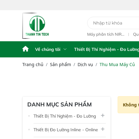
y Phân Tích Điện
Máy Phân Tích Điện
Máy phân tích NIR
Qu
hế FPA AFG
Thế FPA touch
cầm tay Portable NIR
ngo
Analyzer IAS-6100
L1
Về chúng tôi
Thiết Bị Thí Nghiệm - Đo Lườn
Trang chủ
Sản phẩm
Dịch vụ
Thu Mua Máy Củ
DANH MỤC SẢN PHẨM
Không 
Thiết Bị Thí Nghiệm - Đo Lường
Thiết Bị Đo Lường Inline - Online