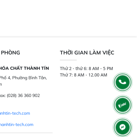
N PHÒNG
THỜI GIAN LÀM VIỆC
 HÓA CHẤT THÀNH TÍN
Thứ 2 - thứ 6: 8 AM - 5 PM
Thứ 7: 8 AM - 12.00 AM
hố 4, Phường Bình Tân,
m
ax:
(028) 36 360 902
nhtin-tech.com
hanhtin-tech.com