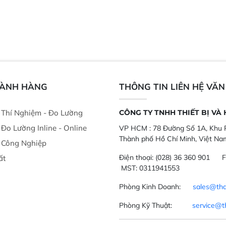
GÀNH HÀNG
THÔNG TIN LIÊN HỆ VĂ
ị Thí Nghiệm - Đo Lường
CÔNG TY TNHH THIẾT BỊ VÀ
ị Đo Lường Inline - Online
VP HCM :
78 Đường Số 1A, Khu P
Thành phố Hồ Chí Minh, Việt Na
ị Công Nghiệp
Điện thoại:
(028) 36 360 901
F
ất
MST: 0311941553
Phòng Kinh Doanh:
sales@tha
Phòng Kỹ Thuật:
service@t