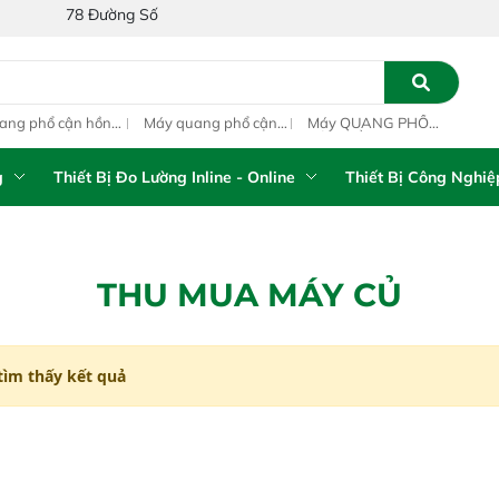
78 Đường Số 1A, Khu Phố 4, Phường Bình Tân, Thành phố Hồ Ch
ang phổ cận hồng
Máy quang phổ cận
Máy QUANG PHỔ
Máy
ại inline IAS-PAT
hồng ngoại xách tay
CẬN HỒNG NGOẠI
hồn
M On-Line NIR
IAS-5100 Portable
FT-NIR Analyzer
IAS
NIR Analyzer
Vista-R
NIR
g
Thiết Bị Đo Lường Inline - Online
Thiết Bị Công Nghiệ
THU MUA MÁY CỦ
tìm thấy kết quả