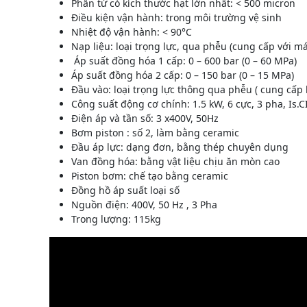
Phần tử có kích thước hạt lớn nhất: < 500 micron
Điều kiện vận hành: trong môi trường vệ sinh
Nhiệt độ vận hành: < 90°C
Nạp liệu: loại trọng lực, qua phễu (cung cấp với má
Áp suất đồng hóa 1 cấp: 0 – 600 bar (0 – 60 MPa)
Áp suất đồng hóa 2 cấp: 0 – 150 bar (0 – 15 MPa)
Đầu vào: loại trọng lực thông qua phễu ( cung cấp
Công suất động cơ chính: 1.5 kW, 6 cực, 3 pha, Is.CI
Điện áp và tần số: 3 x400V, 50Hz
Bơm piston : số 2, làm bằng ceramic
Đầu áp lực: dạng đơn, bằng thép chuyên dụng
Van đồng hóa: bằng vật liệu chịu ăn mòn cao
Piston bơm: chế tạo bằng ceramic
Đồng hồ áp suất loại số
Nguồn điện: 400V, 50 Hz , 3 Pha
Trong lượng: 115kg