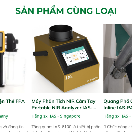
SẢN PHẨM CÙNG LOẠI
ện Thế FPA
Máy Phân Tích NIR Cầm Tay
Quang Phổ 
Portable NIR Analyzer IAS-
Inline IAS-
6100
NIR
many
Hãng sx:
IAS - Singapore
Hãng sx:
IAS -
 và đáng tin
Tổng quan: IAS-6100 là thiết bị phân
 Chức năng ch