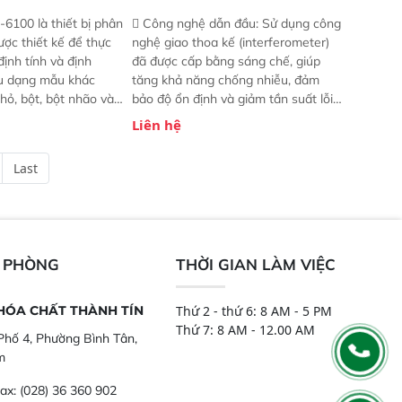
-6100 là thiết bị phân
 Công nghệ dẫn đầu: Sử dụng công
ược thiết kế để thực
nghệ giao thoa kế (interferometer)
định tính và định
đã được cấp bằng sáng chế, giúp
ều dạng mẫu khác
tăng khả năng chống nhiễu, đảm
hỏ, bột, bột nhão và
bảo độ ổn định và giảm tần suất lỗi.
t bị này cho phép bất
 Phạm vi ứng dụng rộng: Đáp ứng
Liên hệ
hể thực hiện phân tích
nhu cầu kiểm tra đa dạng mẫu mã
chỉ với một nút bấm
và thông số trong nhiều ngành công
Last
úc, mọi nơi. Chuyên
nghiệp khác nhau.  Độ nhạy cao:
ch mẫu nguyên liệu
Trang bị đầu dò InGaAs độ nhạy
ôi, nguyên liệu thực
cao, cung cấp phản hồi phổ tuyến
,..
tính đầy đủ, đảm bảo độ chính xác
và khả năng lặp lại tối ưu.
N PHÒNG
THỜI GIAN LÀM VIỆC
 HÓA CHẤT THÀNH TÍN
Thứ 2 - thứ 6: 8 AM - 5 PM
Thứ 7: 8 AM - 12.00 AM
hố 4, Phường Bình Tân,
m
ax:
(028) 36 360 902