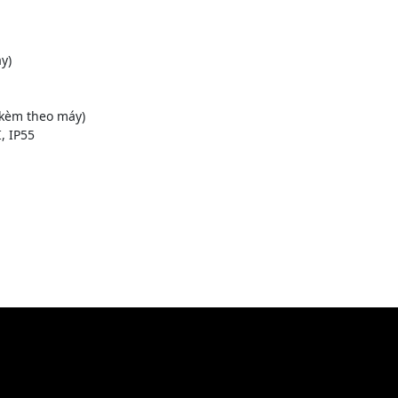
y)
 kèm theo máy)
, IP55