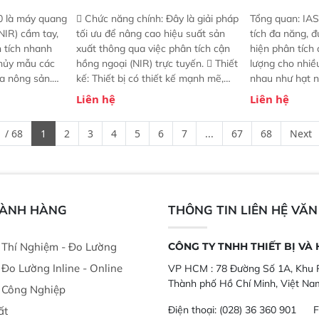
0 là máy quang
 Chức năng chính: Đây là giải pháp
Tổng quan: IAS
NIR) cầm tay,
tối ưu để nâng cao hiệu suất sản
tích đa năng, đ
n tích nhanh
xuất thông qua việc phân tích cận
hiện phân tích 
hủy mẫu các
hồng ngoại (NIR) trực tuyến.  Thiết
lượng cho nhi
ủa nông sản.
kế: Thiết bị có thiết kế mạnh mẽ,
nhau như hạt n
t bị linh hoạt
mô-đun hóa, hỗ trợ tản nhiệt tăng
chất lỏng. Thiế
Liên hệ
Liên hệ
hác nhau như
cường và đã qua kiểm tra áp suất
kỳ ai cũng có t
ong xưởng sản
nghiêm ngặt.  Cam kết: Mang lại
đa thành phần 
 / 68
1
2
3
4
5
6
7
...
67
68
Next
goài đồng
khả năng theo dõi thông số theo
đơn giản, mọi l
thời gian thực và trực quan hóa dữ
dùng : phân tí
liệu để tăng chỉ số ROI cho doanh
thức ăn chăn nu
nghiệp.
phẩm, nông sản
GÀNH HÀNG
THÔNG TIN LIÊN HỆ VĂ
ị Thí Nghiệm - Đo Lường
CÔNG TY TNHH THIẾT BỊ VÀ
ị Đo Lường Inline - Online
VP HCM :
78 Đường Số 1A, Khu P
Thành phố Hồ Chí Minh, Việt Na
ị Công Nghiệp
Điện thoại:
(028) 36 360 901
F
ất