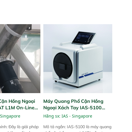
Cận Hồng Ngoại
Máy Quang Phổ Cận Hồng
PAT L1M On-Line
Ngoại Xách Tay IAS-5100
Portable NIR Analyzer
 Singapore
Hãng sx:
IAS - Singapore
ính: Đây là giải pháp
Mô tả ngắn: IAS-5100 là máy quang