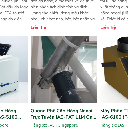
a huyền phù sợi
tích đa năng, được thiết kế để thực
tối ưu để nâng
 Bắt đầu đo Máy
hiện phân tích định tính và định
xuất thông qua
ợi FPA touch!
lượng cho nhiều dạng mẫu khác
hồng ngoại (NIR
pháp đo điện
nhau như hạt nhỏ, bột, bột nhão và
kế: Thiết bị có
ng minh với sự
chất lỏng. Thiết bị này cho phép bất
mô-đun hóa, hỗ
Liên hệ
Liên hệ
ong thao tác và
kỳ ai cũng có thể thực hiện phân tích
cường và đã qu
iên bản FPA
đa thành phần chỉ với một nút bấm
nghiêm ngặt. 
i các phiên
đơn giản, mọi lúc, mọi nơi. Chuyên
khả năng theo 
! nhỏ hơn và
dùng : phân tích mẫu nguyên liệu
thời gian thực 
g thời được
thức ăn chăn nuôi, nguyên liệu thực
liệu để tăng c
 năng mới.
phẩm, nông sản,..
nghiệp.
ận Hồng
Quang Phổ Cận Hồng Ngoại
Máy Phân Tí
IAS-5100
Trực Tuyến IAS-PAT L1M On-
IAS-6100 (P
lyzer)
Line NIR
Analyzer)
apore
Hãng sx:
IAS - Singapore
Hãng sx:
IAS -