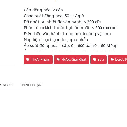
Cấp đồng hóa: 2 cấp
Công suất đồng hóa: 50 lít / giờ
Độ nhớt tại nhiệt độ vận hành: < 200 cPs
Phần tử có kích thước hạt lớn nhất: < 500 micron
Điều kiện vận hành: trong môi trường vệ sinh
Nạp liệu: loại trọng lực, qua phễu
Áp suất đồng hóa 1 cấp: 0 – 600 bar (0 – 60 MPa)
Áp suất đồng hóa 2 cấp: 0 – 150 bar (0 – 15 MPa)
Thực Phẩm
Nước Giải Khát
Sữa
Dược 
ATALOG
BÌNH LUẬN