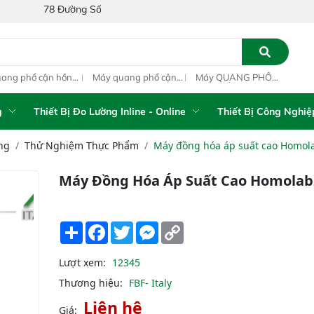
 Đường Số 1A, Khu Phố 4, Phường Bình Tân, Thành phố Hồ Chí Minh, 
ang phổ cận hồng
Máy quang phổ cận
Máy QUANG PHỔ
Máy
ại inline IAS-PAT
hồng ngoại xách tay
CẬN HỒNG NGOẠI
hồn
M On-Line NIR
IAS-5100 Portable
FT-NIR Analyzer
IAS
NIR Analyzer
Vista-R
NIR
g
Thiết Bị Đo Lường Inline - Online
Thiết Bị Công Nghiệ
ng
Thử Nghiệm Thực Phẩm
Máy đồng hóa áp suất cao Homol
Máy Đồng Hóa Áp Suất Cao Homolab
Share
Facebook
Twitter
Messenger
Copy
Link
Lượt xem:
12345
Thương hiệu:
FBF- Italy
Liên hệ
Giá: