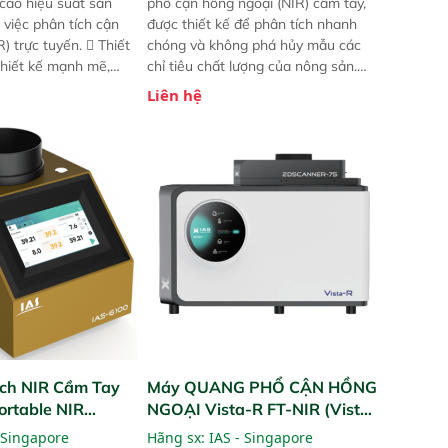
 cao hiệu suất sản
phổ cận hồng ngoại (NIR) cầm tay,
 việc phân tích cận
được thiết kế để phân tích nhanh
) trực tuyến.  Thiết
chóng và không phá hủy mẫu các
 thiết kế mạnh mẽ,
chỉ tiêu chất lượng của nông sản.
 trợ tản nhiệt tăng
Phạm vi sử dụng: Thiết bị linh hoạt
Liên hệ
a kiểm tra áp suất
cho nhiều kịch bản khác nhau như
 Cam kết: Mang lại
tại điểm thu mua, trong xưởng sản
dõi thông số theo
xuất hoặc trực tiếp ngoài đồng
và trực quan hóa dữ
ruộng.
hỉ số ROI cho doanh
ch NIR Cầm Tay
Máy QUANG PHỔ CẬN HỒNG
ortable NIR
NGOẠI Vista-R FT-NIR (Vista-
R FT-NIR Analyzer)
 Singapore
Hãng sx:
IAS - Singapore