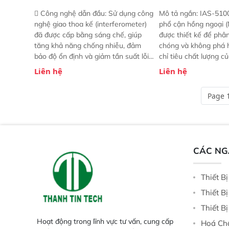
 Công nghệ dẫn đầu: Sử dụng công
Mô tả ngắn: IAS-510
nghệ giao thoa kế (interferometer)
phổ cận hồng ngoại (
đã được cấp bằng sáng chế, giúp
được thiết kế để phâ
tăng khả năng chống nhiễu, đảm
chóng và không phá 
bảo độ ổn định và giảm tần suất lỗi.
chỉ tiêu chất lượng c
 Phạm vi ứng dụng rộng: Đáp ứng
Phạm vi sử dụng: Thiế
Liên hệ
Liên hệ
nhu cầu kiểm tra đa dạng mẫu mã
cho nhiều kịch bản k
và thông số trong nhiều ngành công
tại điểm thu mua, tr
Page 1
nghiệp khác nhau.  Độ nhạy cao:
xuất hoặc trực tiếp n
Trang bị đầu dò InGaAs độ nhạy
ruộng.
cao, cung cấp phản hồi phổ tuyến
tính đầy đủ, đảm bảo độ chính xác
và khả năng lặp lại tối ưu.
CÁC N
Thiết B
Thiết B
Thiết B
Hoạt động trong lĩnh vực tư vấn, cung cấp
Hoá Ch