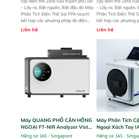
cậy điện thế Zeta của huyền phù sợi
cậy điện thế Zeta củ
– Lấy ra, Bật nguồn, Bắt đầu đo Máy
– Lấy ra, Bật nguồn,
Phân Tích Điện Thế Sợi FPA touch!
Phân Tích Điện Thế S
kết hợp các phương pháp đo điện
kết hợp các phương 
thế Zeta đã được chứng minh với sự
thế Zeta đã được chứ
Liên hệ
Liên hệ
đơn giản tuyệt vời trong thao tác và
đơn giản tuyệt vời tr
vận hành của các phiên bản FPA
vận hành của các ph
trước đó. Nhưng so với các phiên
trước đó. Nhưng so vớ
bản trước, FPA touch! nhỏ hơn và
bản trước, FPA touch
nhẹ hơn đáng kể, đồng thời được
nhẹ hơn đáng kể, đồn
nâng cấp với các tính năng mới.
nâng cấp với các tính
Máy QUANG PHỔ CẬN HỒNG
Máy Phân Tích C
NGOẠI FT-NIR Analyzer Vista-
Ngoại Xách Tay 
R
(Portable NIR Ana
Hãng sx:
IAS - Singapore
Hãng sx:
IAS - Sing