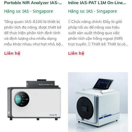
Portable NIR Analyzer IAS-
Inline IAS-PAT L1M On-Line
6100
NIR
Hãng sx:
IAS - Singapore
Hãng sx:
IAS - Singapore
Tổng quan: IAS-6100 là thiết bị
 Chức năng chính: Đây là giải
phân tích đa năng, được thiết kế
pháp tối ưu để nâng cao hiệu
để thực hiện phân tích định tính
suất sản xuất thông qua việc
và định lượng cho nhiều dạng
phân tích cận hồng ngoại (NIR)
mẫu khác nhau như hạt nhỏ, bột,
trực tuyến.  Thiết kế: Thiết bị có
bột nhão và chất lỏng. Thiết bị
thiết kế mạnh mẽ, mô-đun hóa,
Liên hệ
Liên hệ
này cho phép bất kỳ ai cũng có
hỗ trợ tản nhiệt tăng cường và đã
thể thực hiện phân tích đa thành
qua kiểm tra áp suất nghiêm
phần chỉ với một nút bấm đơn
ngặt.  Cam kết: Mang lại khả
giản, mọi lúc, mọi nơi. Chuyên
năng theo dõi thông số theo thời
dùng : phân tích mẫu nguyên liệu
gian thực và trực quan hóa dữ
thức ăn chăn nuôi, nguyên liệu
liệu để tăng chỉ số ROI cho doanh
thực phẩm, nông sản,..
nghiệp.