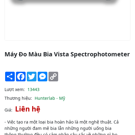
Máy Đo Màu Bia Vista Spectrophotometer
Share
Facebook
Twitter
Messenger
Copy
Link
Lượt xem:
13443
Thương hiệu:
Hunterlab - Mỹ
Liên hệ
Giá:
- Việc tạo ra một loại bia hoàn hảo là một nghệ thuật. Cả
những người đam mê bia lẫn những người uống bia
thông thường đều có cảm nhận sâu sắc về những gì họ