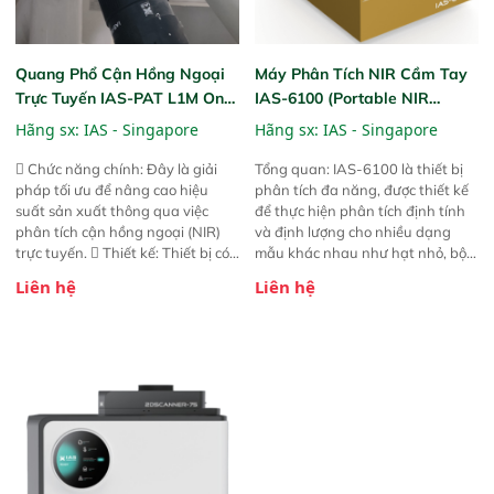
Quang Phổ Cận Hồng Ngoại
Máy Phân Tích NIR Cầm Tay
Trực Tuyến IAS-PAT L1M On-
IAS-6100 (Portable NIR
Line NIR
Analyzer)
Hãng sx:
IAS - Singapore
Hãng sx:
IAS - Singapore
 Chức năng chính: Đây là giải
Tổng quan: IAS-6100 là thiết bị
pháp tối ưu để nâng cao hiệu
phân tích đa năng, được thiết kế
suất sản xuất thông qua việc
để thực hiện phân tích định tính
phân tích cận hồng ngoại (NIR)
và định lượng cho nhiều dạng
trực tuyến.  Thiết kế: Thiết bị có
mẫu khác nhau như hạt nhỏ, bột,
thiết kế mạnh mẽ, mô-đun hóa,
bột nhão và chất lỏng. Thiết bị
Liên hệ
Liên hệ
hỗ trợ tản nhiệt tăng cường và đã
này cho phép bất kỳ ai cũng có
qua kiểm tra áp suất nghiêm
thể thực hiện phân tích đa thành
ngặt.  Cam kết: Mang lại khả
phần chỉ với một nút bấm đơn
năng theo dõi thông số theo thời
giản, mọi lúc, mọi nơi. Chuyên
gian thực và trực quan hóa dữ
dùng : phân tích mẫu nguyên liệu
liệu để tăng chỉ số ROI cho doanh
thức ăn chăn nuôi, nguyên liệu
nghiệp.
thực phẩm, nông sản,..