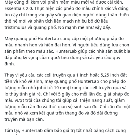
Máy cũng đi kèm với phần mềm màu mới và được cải tiến,
Essentials 2.0. Thực hiện các phép đo màu chính xác và đáng
tin cậy chỉ trong vài giây với giao diện người dùng thân thiện
thế hệ mới và phân tích liền mạch nhiều bộ dữ liệu
tristimulus và quang phổ. Nó mạnh mẽ như vậy đấy.
Máy quang phổ HunterLab cung cấp một phương pháp đo
màu nhanh hơn và hiện đại hơn. Vì người tiêu dùng lựa chọn
sản phẩm theo màu sắc, HunterLab giúp các nhà sản xuất bia
đáp ứng kỳ vọng của người tiêu dùng và các yêu cầu quy
định.
Thay vì yêu cầu các cell truyền qua 1 inch hoặc 5,25 inch đắt
tiền và khó vệ sinh, máy quang phổ HunterLab cho phép đo
lượng mẫu nhỏ (nhỏ tới 10 mm) trong các cell truyền qua và
lọ thủy tinh giá rẻ. Chỉ với 5 giây cho mỗi lần đo, giải pháp đo
màu vượt trội của chúng tôi giúp cải thiện năng suất, giảm
lượng mẫu cần đo và thời gian vệ sinh sau đo. Chỉ cần đo một
mẫu nhỏ và xem kết quả trên thang đo và độ dài đường
truyền mà bạn cần.
Tóm lại, HunterLab đảm bảo giá trị tốt nhất bằng cách cung