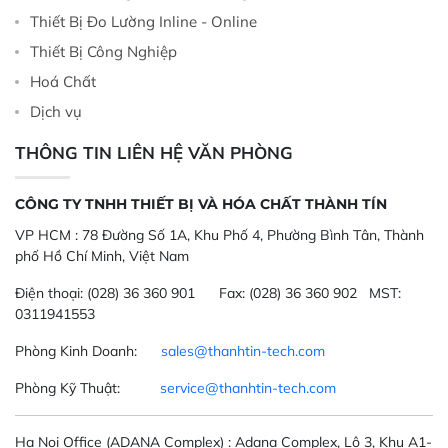
Thiết Bị Đo Lường Inline - Online
Thiết Bị Công Nghiệp
Hoá Chất
Dịch vụ
THÔNG TIN LIÊN HỆ VĂN PHÒNG
CÔNG TY TNHH THIẾT BỊ VÀ HÓA CHẤT THÀNH TÍN
VP HCM :
78 Đường Số 1A, Khu Phố 4, Phường Bình Tân, Thành
phố Hồ Chí Minh, Việt Nam
Điện thoại:
(028) 36 360 901
Fax:
(028) 36 360 902 MST:
0311941553
Phòng Kinh Doanh:
sales@thanhtin-tech.com
Phòng Kỹ Thuật:
service@thanhtin-tech.com
Ha Noi Office
(ADANA Complex)
: Adana Complex, Lô 3, Khu A1-