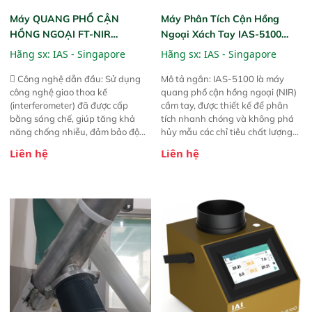
Máy QUANG PHỔ CẬN
Máy Phân Tích Cận Hồng
HỒNG NGOẠI FT-NIR
Ngoại Xách Tay IAS-5100
Analyzer Vista-R
(Portable NIR Analyzer)
Hãng sx:
IAS - Singapore
Hãng sx:
IAS - Singapore
 Công nghệ dẫn đầu: Sử dụng
Mô tả ngắn: IAS-5100 là máy
công nghệ giao thoa kế
quang phổ cận hồng ngoại (NIR)
(interferometer) đã được cấp
cầm tay, được thiết kế để phân
bằng sáng chế, giúp tăng khả
tích nhanh chóng và không phá
năng chống nhiễu, đảm bảo độ
hủy mẫu các chỉ tiêu chất lượng
ổn định và giảm tần suất lỗi. 
của nông sản. Phạm vi sử dụng:
Liên hệ
Liên hệ
Phạm vi ứng dụng rộng: Đáp ứng
Thiết bị linh hoạt cho nhiều kịch
nhu cầu kiểm tra đa dạng mẫu
bản khác nhau như tại điểm thu
mã và thông số trong nhiều
mua, trong xưởng sản xuất hoặc
ngành công nghiệp khác nhau. 
trực tiếp ngoài đồng ruộng.
Độ nhạy cao: Trang bị đầu dò
InGaAs độ nhạy cao, cung cấp
phản hồi phổ tuyến tính đầy đủ,
đảm bảo độ chính xác và khả
năng lặp lại tối ưu.