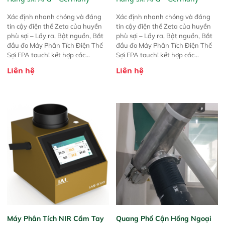
Xác định nhanh chóng và đáng
Xác định nhanh chóng và đáng
tin cậy điện thế Zeta của huyền
tin cậy điện thế Zeta của huyền
phù sợi – Lấy ra, Bật nguồn, Bắt
phù sợi – Lấy ra, Bật nguồn, Bắt
đầu đo Máy Phân Tích Điện Thế
đầu đo Máy Phân Tích Điện Thế
Sợi FPA touch! kết hợp các
Sợi FPA touch! kết hợp các
phương pháp đo điện thế Zeta đã
phương pháp đo điện thế Zeta đã
Liên hệ
Liên hệ
được chứng minh với sự đơn giản
được chứng minh với sự đơn giản
tuyệt vời trong thao tác và vận
tuyệt vời trong thao tác và vận
hành của các phiên bản FPA
hành của các phiên bản FPA
trước đó. Nhưng so với các phiên
trước đó. Nhưng so với các phiên
bản trước, FPA touch! nhỏ hơn và
bản trước, FPA touch! nhỏ hơn và
nhẹ hơn đáng kể, đồng thời được
nhẹ hơn đáng kể, đồng thời được
nâng cấp với các tính năng mới.
nâng cấp với các tính năng mới.
Máy Phân Tích NIR Cầm Tay
Quang Phổ Cận Hồng Ngoại