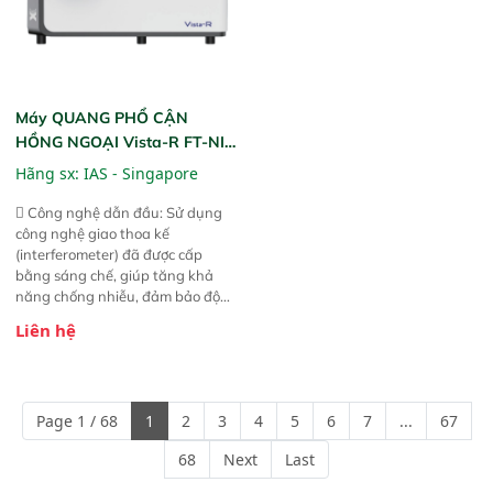
Máy QUANG PHỔ CẬN
HỒNG NGOẠI Vista-R FT-NIR
(Vista-R FT-NIR Analyzer)
Hãng sx:
IAS - Singapore
 Công nghệ dẫn đầu: Sử dụng
công nghệ giao thoa kế
(interferometer) đã được cấp
bằng sáng chế, giúp tăng khả
năng chống nhiễu, đảm bảo độ
ổn định và giảm tần suất lỗi. 
Liên hệ
Phạm vi ứng dụng rộng: Đáp ứng
nhu cầu kiểm tra đa dạng mẫu
mã và thông số trong nhiều
ngành công nghiệp khác nhau. 
Page 1 / 68
1
2
3
4
5
6
7
...
67
Độ nhạy cao: Trang bị đầu dò
InGaAs độ nhạy cao, cung cấp
68
Next
Last
phản hồi phổ tuyến tính đầy đủ,
đảm bảo độ chính xác và khả