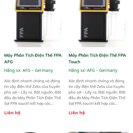
Máy Phân Tích Điện Thế FPA
Máy Phân Tích Điện Thế FPA
AFG
Touch
Hãng sx:
AFG – Germany
Hãng sx:
AFG – Germany
Xác định nhanh chóng và đáng
Xác định nhanh chóng và đáng
tin cậy điện thế Zeta của huyền
tin cậy điện thế Zeta của huyền
phù sợi – Lấy ra, Bật nguồn, Bắt
phù sợi – Lấy ra, Bật nguồn, Bắt
đầu đo Máy Phân Tích Điện Thế
đầu đo Máy Phân Tích Điện Thế
Sợi FPA touch! kết hợp các
Sợi FPA touch! kết hợp các
phương pháp đo điện thế Zeta đã
phương pháp đo điện thế Zeta đã
Liên hệ
Liên hệ
được chứng minh với sự đơn giản
được chứng minh với sự đơn giản
tuyệt vời trong thao tác và vận
tuyệt vời trong thao tác và vận
hành của các phiên bản FPA
hành của các phiên bản FPA
trước đó. Nhưng so với các phiên
trước đó. Nhưng so với các phiên