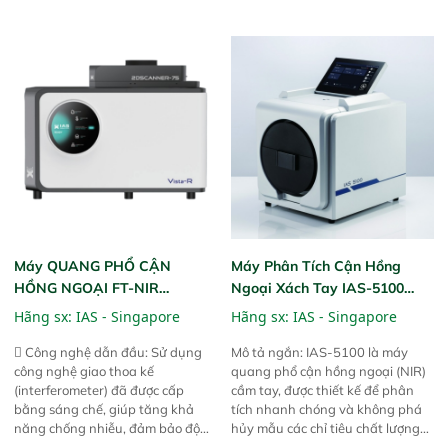
phần chỉ với một nút bấm đơn
ngặt.  Cam kết: Mang lại khả
giản, mọi lúc, mọi nơi. Chuyên
năng theo dõi thông số theo thời
dùng : phân tích mẫu nguyên liệu
gian thực và trực quan hóa dữ
thức ăn chăn nuôi, nguyên liệu
liệu để tăng chỉ số ROI cho doanh
thực phẩm, nông sản,..
nghiệp.
Máy QUANG PHỔ CẬN
Máy Phân Tích Cận Hồng
HỒNG NGOẠI FT-NIR
Ngoại Xách Tay IAS-5100
Analyzer Vista-R
(Portable NIR Analyzer)
Hãng sx:
IAS - Singapore
Hãng sx:
IAS - Singapore
 Công nghệ dẫn đầu: Sử dụng
Mô tả ngắn: IAS-5100 là máy
công nghệ giao thoa kế
quang phổ cận hồng ngoại (NIR)
(interferometer) đã được cấp
cầm tay, được thiết kế để phân
bằng sáng chế, giúp tăng khả
tích nhanh chóng và không phá
năng chống nhiễu, đảm bảo độ
hủy mẫu các chỉ tiêu chất lượng
ổn định và giảm tần suất lỗi. 
của nông sản. Phạm vi sử dụng: