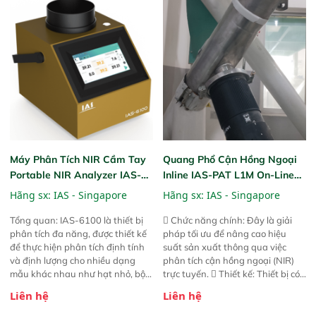
bản trước, FPA touch! nhỏ hơn và
bản trước, FPA touch! nhỏ hơn và
nhẹ hơn đáng kể, đồng thời được
nhẹ hơn đáng kể, đồng thời được
nâng cấp với các tính năng mới.
nâng cấp với các tính năng mới.
Máy Phân Tích NIR Cầm Tay
Quang Phổ Cận Hồng Ngoại
Portable NIR Analyzer IAS-
Inline IAS-PAT L1M On-Line
6100
NIR
Hãng sx:
IAS - Singapore
Hãng sx:
IAS - Singapore
Tổng quan: IAS-6100 là thiết bị
 Chức năng chính: Đây là giải
phân tích đa năng, được thiết kế
pháp tối ưu để nâng cao hiệu
để thực hiện phân tích định tính
suất sản xuất thông qua việc
và định lượng cho nhiều dạng
phân tích cận hồng ngoại (NIR)
mẫu khác nhau như hạt nhỏ, bột,
trực tuyến.  Thiết kế: Thiết bị có
bột nhão và chất lỏng. Thiết bị
thiết kế mạnh mẽ, mô-đun hóa,
Liên hệ
Liên hệ
này cho phép bất kỳ ai cũng có
hỗ trợ tản nhiệt tăng cường và đã
thể thực hiện phân tích đa thành
qua kiểm tra áp suất nghiêm