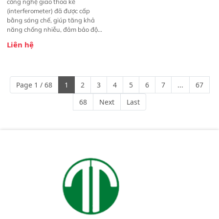
công nghệ giao thoa kế
(interferometer) đã được cấp
bằng sáng chế, giúp tăng khả
năng chống nhiễu, đảm bảo độ
ổn định và giảm tần suất lỗi. 
Liên hệ
Phạm vi ứng dụng rộng: Đáp ứng
nhu cầu kiểm tra đa dạng mẫu
mã và thông số trong nhiều
ngành công nghiệp khác nhau. 
Page 1 / 68
1
2
3
4
5
6
7
...
67
Độ nhạy cao: Trang bị đầu dò
InGaAs độ nhạy cao, cung cấp
68
Next
Last
phản hồi phổ tuyến tính đầy đủ,
đảm bảo độ chính xác và khả
năng lặp lại tối ưu.