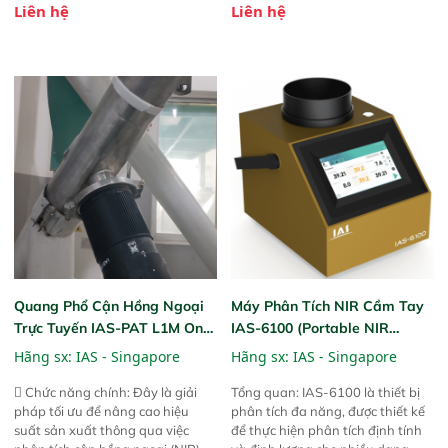
Liên hệ
Liên hệ
Phạm vi ứng dụng rộng: Đáp ứng
Thiết bị linh hoạt cho nhiều kịch
nhu cầu kiểm tra đa dạng mẫu
bản khác nhau như tại điểm thu
mã và thông số trong nhiều
mua, trong xưởng sản xuất hoặc
ngành công nghiệp khác nhau. 
trực tiếp ngoài đồng ruộng.
Độ nhạy cao: Trang bị đầu dò
InGaAs độ nhạy cao, cung cấp
phản hồi phổ tuyến tính đầy đủ,
đảm bảo độ chính xác và khả
năng lặp lại tối ưu.
Quang Phổ Cận Hồng Ngoại
Máy Phân Tích NIR Cầm Tay
Trực Tuyến IAS-PAT L1M On-
IAS-6100 (Portable NIR
Line NIR
Analyzer)
Hãng sx:
IAS - Singapore
Hãng sx:
IAS - Singapore
 Chức năng chính: Đây là giải
Tổng quan: IAS-6100 là thiết bị
pháp tối ưu để nâng cao hiệu
phân tích đa năng, được thiết kế
suất sản xuất thông qua việc
để thực hiện phân tích định tính