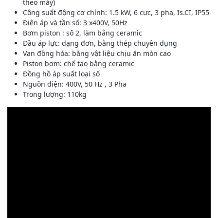
theo máy)
Công suất động cơ chính: 1.5 kW, 6 cực, 3 pha, Is.CI, IP55
Điện áp và tần số: 3 x400V, 50Hz
Bơm piston : số 2, làm bằng ceramic
Đầu áp lực: dạng đơn, bằng thép chuyên dụng
Van đồng hóa: bằng vật liệu chịu ăn mòn cao
Piston bơm: chế tạo bằng ceramic
Đồng hồ áp suất loại số
Nguồn điện: 400V, 50 Hz , 3 Pha
Trong lượng: 110kg