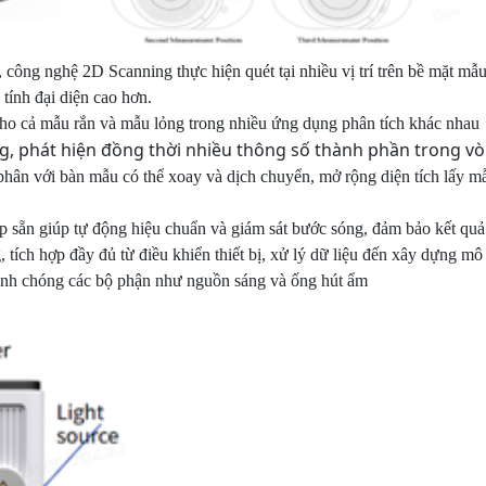
 công nghệ 2D Scanning thực hiện quét tại nhiều vị trí trên bề mặt m
 tính đại diện cao hơn.
 cho cả mẫu rắn và mẫu lỏng trong nhiều ứng dụng phân
tích khác nhau
, phát hiện đồng thời nhiều thông số thành phần trong v
hân với bàn mẫu có thể xoay và dịch chuyển, mở rộng diện tích lấy mẫu
p sẵn giúp tự động hiệu chuẩn và giám sát bước sóng, đảm bảo kết quả
tích hợp đầy đủ từ điều khiển thiết bị, xử lý dữ liệu đến xây dựng m
hanh chóng các bộ phận như nguồn sáng và ống hút ẩm