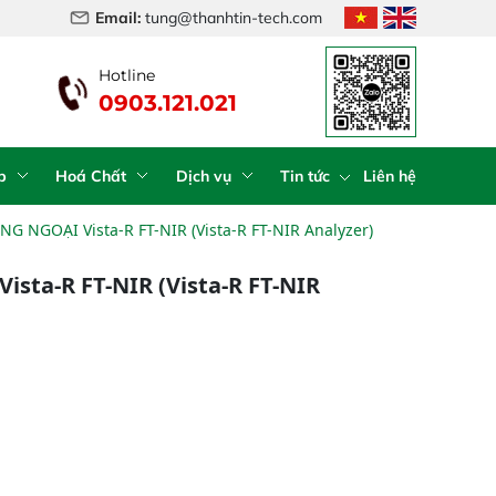
Email:
tung@thanhtin-tech.com
Hotline
0903.121.021
ng phổ cận hồng
Máy phân tích NIR
Máy QUANG PHỔ
Hệ t
i trực tuyến IAS-
cầm tay IAS-6100
CẬN HỒNG NGOẠI
mẫu 
L1M On-Line NIR
(Portable NIR
Vista-R FT-NIR
Auto
Analyzer)
(Vista-R FT-NIR
syste
p
Hoá Chất
Dịch vụ
Tin tức
Liên hệ
Analyzer)
feed 
NGOẠI Vista-R FT-NIR (Vista-R FT-NIR Analyzer)
ta-R FT-NIR (Vista-R FT-NIR