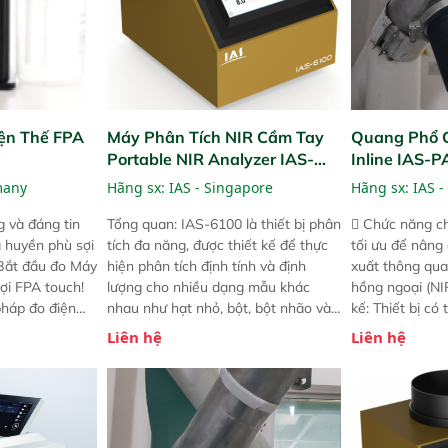
ện Thế FPA
Máy Phân Tích NIR Cầm Tay
Quang Phổ 
Portable NIR Analyzer IAS-
Inline IAS-
6100
NIR
many
Hãng sx:
IAS - Singapore
Hãng sx:
IAS -
 và đáng tin
Tổng quan: IAS-6100 là thiết bị phân
 Chức năng ch
a huyền phù sợi
tích đa năng, được thiết kế để thực
tối ưu để nâng
 Bắt đầu đo Máy
hiện phân tích định tính và định
xuất thông qua
ợi FPA touch!
lượng cho nhiều dạng mẫu khác
hồng ngoại (NIR
pháp đo điện
nhau như hạt nhỏ, bột, bột nhão và
kế: Thiết bị có
ng minh với sự
chất lỏng. Thiết bị này cho phép bất
mô-đun hóa, hỗ
Liên hệ
Liên hệ
ong thao tác và
kỳ ai cũng có thể thực hiện phân tích
cường và đã qu
iên bản FPA
đa thành phần chỉ với một nút bấm
nghiêm ngặt. 
i các phiên
đơn giản, mọi lúc, mọi nơi. Chuyên
khả năng theo 
! nhỏ hơn và
dùng : phân tích mẫu nguyên liệu
thời gian thực 
g thời được
thức ăn chăn nuôi, nguyên liệu thực
liệu để tăng c