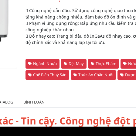
 Công nghệ dẫn đầu: Sử dụng công nghệ giao thoa k
tăng khả năng chống nhiễu, đảm bảo độ ổn định và gi
 Phạm vi ứng dụng rộng: Đáp ứng nhu cầu kiểm tra
công nghiệp khác nhau.
 Độ nhạy cao: Trang bị đầu dò InGaAs độ nhạy cao, 
độ chính xác và khả năng lặp lại tối ưu.
Ngành Nhựa
Dệt May
Thực Phẩm
Nước
Chế Biến Thuỷ Sản
Thức Ăn Chăn Nuôi
Dược
ATALOG
BÌNH LUẬN
ác - Tin cậy. Công nghệ đột 