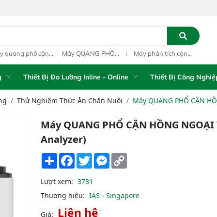
 quang phổ cận
Máy QUANG PHỔ
Máy phân tích cận
Qua
g ngoại xách tay
CẬN HỒNG NGOẠI
hồng ngoại xách tay
ngoạ
-5100 Portable
FT-NIR Analyzer
IAS-5100 (Portable
PAT 
 Analyzer
Vista-R
NIR Analyzer)
g
Thiết Bị Đo Lường Inline - Online
Thiết Bị Công Nghiệ
ng
Thử Nghiệm Thức Ăn Chăn Nuôi
Máy QUANG PHỔ CẬN HỒNG 
Máy QUANG PHỔ CẬN HỒNG NGOẠI Vis
Analyzer)
Share
Facebook
Twitter
Messenger
Copy
Link
Lượt xem:
3731
Thương hiệu:
IAS - Singapore
Liên hệ
Giá: