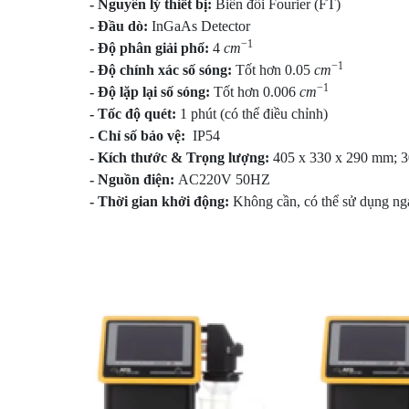
-
Nguyên lý thiết
bị:
Biến đổi Fourier (FT)
-
Đầu
dò:
InGaAs Detector
−1
-
Độ phân giải
phổ:
4
cm
−1
-
Độ chính xác số
sóng:
Tốt hơn 0.05
cm
−1
-
Độ lặp lại số
sóng:
Tốt hơn 0.006
cm
-
Tốc độ
quét:
1 phút (có thể điều chỉnh)
-
Chỉ số bảo
vệ:
IP54
-
Kích thước & Trọng
lượng:
405 x 330 x 290 mm; 
-
Nguồn
điện:
AC220V 50HZ
-
Thời gian khởi
động:
Không cần, có thể sử dụng ng