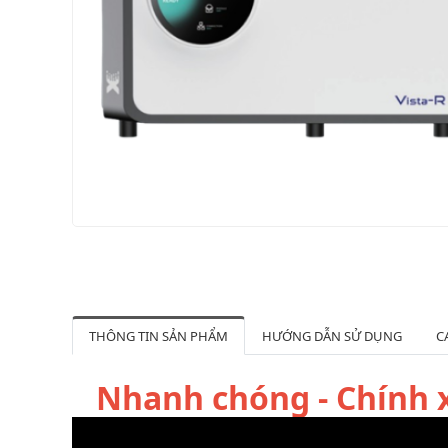
THÔNG TIN SẢN PHẨM
HƯỚNG DẪN SỬ DỤNG
C
Nhanh chóng - Chính x