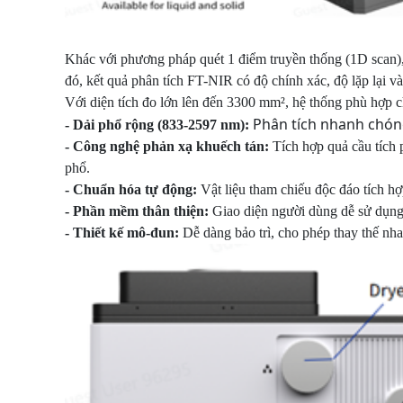
Khác với phương pháp quét 1 điểm truyền thống (1D scan),
đó, kết quả phân tích FT-NIR có độ chính xác, độ lặp lại và
Với diện tích đo lớn lên đến 3300 mm², hệ thống phù hợp
Phân tích nhanh chóng
- Dải
phổ rộng (833-2597 nm):
-
Công nghệ phản xạ khuếch tán:
Tích hợp quả cầu tích p
phổ.
-
Chuẩn hóa tự động:
Vật liệu tham chiếu độc đáo tích hợ
-
Phần mềm thân thiện:
Giao diện người dùng dễ sử dụng, 
-
Thiết kế mô-đun:
Dễ dàng bảo trì, cho phép thay thế n