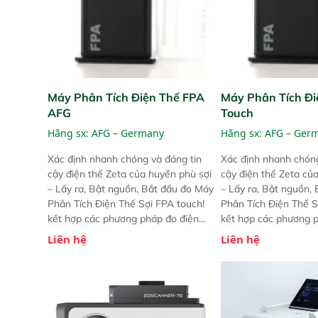
Máy Phân Tích Điện Thế FPA
Máy Phân Tích Đi
AFG
Touch
Hãng sx:
AFG – Germany
Hãng sx:
AFG – Ger
Xác định nhanh chóng và đáng tin
Xác định nhanh chóng
cậy điện thế Zeta của huyền phù sợi
cậy điện thế Zeta củ
– Lấy ra, Bật nguồn, Bắt đầu đo Máy
– Lấy ra, Bật nguồn,
Phân Tích Điện Thế Sợi FPA touch!
Phân Tích Điện Thế S
kết hợp các phương pháp đo điện
kết hợp các phương 
thế Zeta đã được chứng minh với sự
thế Zeta đã được chứ
Liên hệ
Liên hệ
đơn giản tuyệt vời trong thao tác và
đơn giản tuyệt vời tr
vận hành của các phiên bản FPA
vận hành của các ph
trước đó. Nhưng so với các phiên
trước đó. Nhưng so vớ
bản trước, FPA touch! nhỏ hơn và
bản trước, FPA touch
nhẹ hơn đáng kể, đồng thời được
nhẹ hơn đáng kể, đồn