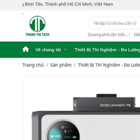
h Tân, Thành phố Hồ Chí Minh, Việt Nam
y Phân Tích Điện
Máy phân tích NIR
Quang phổ cận hồng
Máy
ế FPA touch
cầm tay Portable NIR
ngoại inline IAS-PAT
hồn
Analyzer IAS-6100
L1M On-Line NIR
IAS
NIR
Về chúng tôi
Thiết Bị Thí Nghiệm - Đo Lườn
Trang chủ
Sản phẩm
Thiết Bị Thí Nghiệm - Đo Lườ