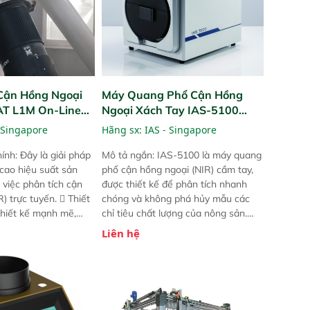
Cận Hồng Ngoại
Máy Quang Phổ Cận Hồng
PAT L1M On-Line
Ngoại Xách Tay IAS-5100
Portable NIR Analyzer
 Singapore
Hãng sx:
IAS - Singapore
ính: Đây là giải pháp
Mô tả ngắn: IAS-5100 là máy quang
 cao hiệu suất sản
phổ cận hồng ngoại (NIR) cầm tay,
 việc phân tích cận
được thiết kế để phân tích nhanh
) trực tuyến.  Thiết
chóng và không phá hủy mẫu các
 thiết kế mạnh mẽ,
chỉ tiêu chất lượng của nông sản.
 trợ tản nhiệt tăng
Phạm vi sử dụng: Thiết bị linh hoạt
Liên hệ
a kiểm tra áp suất
cho nhiều kịch bản khác nhau như
 Cam kết: Mang lại
tại điểm thu mua, trong xưởng sản
dõi thông số theo
xuất hoặc trực tiếp ngoài đồng
và trực quan hóa dữ
ruộng.
hỉ số ROI cho doanh