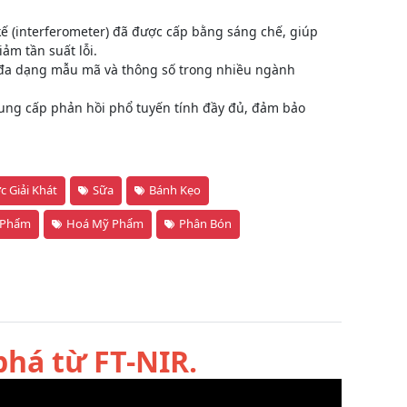
ế (interferometer) đã được cấp bằng sáng chế, giúp
ảm tần suất lỗi.
 đa dạng mẫu mã và thông số trong nhiều ngành
cung cấp phản hồi phổ tuyến tính đầy đủ, đảm bảo
 Giải Khát
Sữa
Bánh Kẹo
 Phẩm
Hoá Mỹ Phẩm
Phân Bón
phá từ FT-NIR.