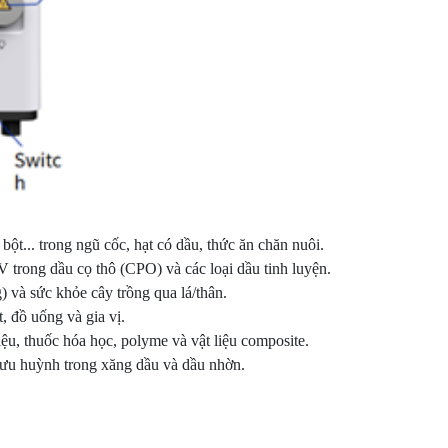
 bột... trong ngũ cốc, hạt có dầu, thức ăn chăn nuôi.
 trong dầu cọ thô (CPO) và các loại dầu tinh luyện.
và sức khỏe cây trồng qua lá/thân.
, đồ uống và gia vị.
ệu, thuốc hóa học, polyme và vật liệu composite.
lưu huỳnh trong xăng dầu và dầu nhờn.