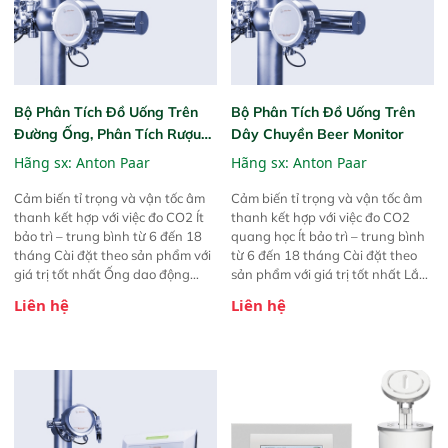
Bộ Phân Tích Đồ Uống Trên
Bộ Phân Tích Đồ Uống Trên
Đường Ống, Phân Tích Rượu
Dây Chuyền Beer Monitor
Wine Monitor
Hãng sx:
Anton Paar
Hãng sx:
Anton Paar
Cảm biến tỉ trọng và vận tốc âm
Cảm biến tỉ trọng và vận tốc âm
thanh kết hợp với việc đo CO2 Ít
thanh kết hợp với việc đo CO2
bảo trì – trung bình từ 6 đến 18
quang học Ít bảo trì – trung bình
tháng Cài đặt theo sản phẩm với
từ 6 đến 18 tháng Cài đặt theo
giá trị tốt nhất Ống dao động
sản phẩm với giá trị tốt nhất Lắp
hình W Xử lý tín hiệu số
đặt inline Xử lý tín hiệu số
Liên hệ
Liên hệ