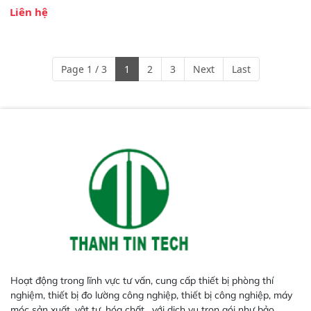
hoặc mảnh nguyên liệu trên băng
Liên hệ
tải . Sản phẩm dò tất cả các tạp
chất kim loại từ tính và phi từ tính
(thép, thép không gỉ, nhôm,…) –
thậm chí với những tạp chất nằm
Page 1 / 3
1
2
3
Next
Last
bên trong sản phẩm.
Hoạt động trong lĩnh vực tư vấn, cung cấp thiết bị phòng thí
nghiệm, thiết bị đo lường công nghiệp, thiết bị công nghiệp, máy
móc sản xuất, vật tư, hóa chất,...với dịch vụ trọn gói như bảo