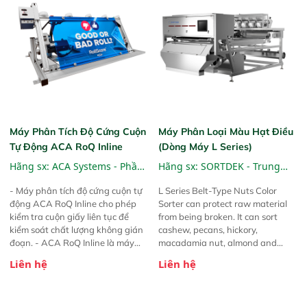
Máy Phân Tích Độ Cứng Cuộn
Máy Phân Loại Màu Hạt Điều
Tự Động ACA RoQ Inline
(dòng Máy L Series)
Hãng sx:
ACA Systems - Phần
Hãng sx:
SORTDEK - Trung
Lan
Quốc
- Máy phân tích độ cứng cuộn tự
L Series Belt-Type Nuts Color
động ACA RoQ Inline cho phép
Sorter can protect raw material
kiểm tra cuộn giấy liên tục để
from being broken. It can sort
kiểm soát chất lượng không gián
cashew, pecans, hickory,
đoạn. - ACA RoQ Inline là máy
macadamia nut, almond and
phân tích độ cứng cuộn hoàn
others. Foreign materials like
Liên hệ
Liên hệ
toàn tự động được thiết kế để lắp
stone can be detected and
đặt trực tiếp vào dây chuyền sản
removed from the raw material. L
xuất. Nó đo độ cứng của từng
sereis color sorter always provides