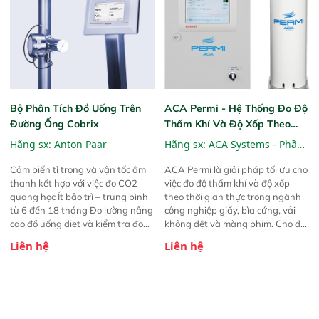
Bộ Phân Tích Đồ Uống Trên
ACA Permi - Hệ Thống Đo Độ
Đường Ống Cobrix
Thấm Khí Và Độ Xốp Theo
Thời Gian Thực
Hãng sx:
Anton Paar
Hãng sx:
ACA Systems - Phần
Lan
Cảm biến tỉ trọng và vận tốc âm
ACA Permi là giải pháp tối ưu cho
thanh kết hợp với việc đo CO2
việc đo độ thấm khí và độ xốp
quang học Ít bảo trì – trung bình
theo thời gian thực trong ngành
từ 6 đến 18 tháng Đo lường nâng
công nghiệp giấy, bìa cứng, vải
cao đồ uống diet và kiểm tra đo
không dệt và màng phim. Cho dù
lường Cài đặt theo sản phẩm với
bạn đang sản xuất giấy kraft làm
Liên hệ
Liên hệ
giá trị tốt nhất Tùy chọn lắp đặt
bao tải, giấy lọc hay màng ngăn
inline và lắp đặt bypass
pin, Permi giúp bạn kiểm soát mọi
thứ – trước khi những vấn đề nhỏ
trở thành vấn đề lớn.