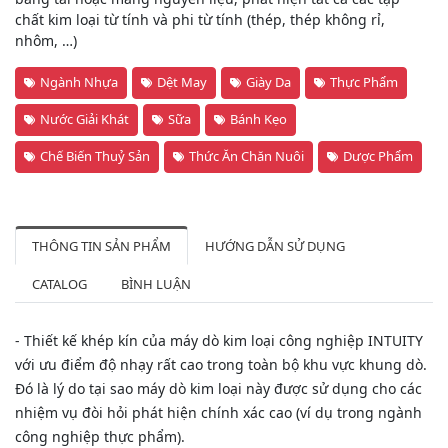
chất kim loại từ tính và phi từ tính (thép, thép không rỉ,
nhôm, …)
Ngành Nhựa
Dệt May
Giày Da
Thực Phẩm
Nước Giải Khát
Sữa
Bánh Kẹo
Chế Biến Thuỷ Sản
Thức Ăn Chăn Nuôi
Dược Phẩm
THÔNG TIN SẢN PHẨM
HƯỚNG DẪN SỬ DỤNG
CATALOG
BÌNH LUẬN
- Thiết kế khép kín của máy dò kim loại công nghiệp INTUITY
với ưu điểm độ nhạy rất cao trong toàn bộ khu vực khung dò.
Đó là lý do tại sao máy dò kim loại này được sử dụng cho các
nhiệm vụ đòi hỏi phát hiện chính xác cao (ví dụ trong ngành
công nghiệp thực phẩm).