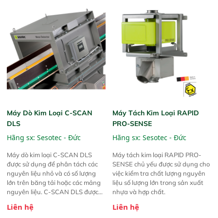
cuộn giấy sau máy cuộn và trước
customers with intelligent,
khi đóng gói mà không cần can
professional and
thiệp thủ công.
comprehensiesorting solutions.
Máy Dò Kim Loại C-SCAN
Máy Tách Kim Loại RAPID
DLS
PRO-SENSE
Hãng sx:
Sesotec - Đức
Hãng sx:
Sesotec - Đức
Máy dò kim loại C-SCAN DLS
Máy tách kim loại RAPID PRO-
được sử dụng để phân tách các
SENSE chủ yếu được sử dụng cho
nguyên liệu nhỏ và có số lượng
việc kiểm tra chất lượng nguyên
lớn trên băng tải hoặc các mảng
liệu số lượng lớn trong sản xuất
nguyên liệu. C-SCAN DLS được
nhựa và hợp chất.
sử dụng để bảo vệ máy móc cho
Liên hệ
Liên hệ
các máy tạo hạt, máy cắt, máy