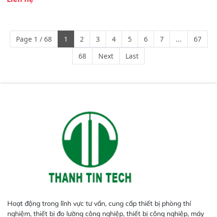
Phạm vi ứng dụng rộng: Đáp ứng
nhu cầu kiểm tra đa dạng mẫu
mã và thông số trong nhiều
ngành công nghiệp khác nhau. 
Page 1 / 68
1
2
3
4
5
6
7
...
67
Độ nhạy cao: Trang bị đầu dò
InGaAs độ nhạy cao, cung cấp
68
Next
Last
phản hồi phổ tuyến tính đầy đủ,
đảm bảo độ chính xác và khả
năng lặp lại tối ưu.
Hoạt động trong lĩnh vực tư vấn, cung cấp thiết bị phòng thí
nghiệm, thiết bị đo lường công nghiệp, thiết bị công nghiệp, máy