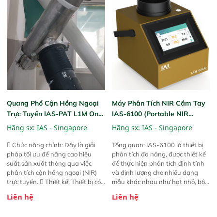
Độ nhạy cao: Trang bị đầu dò
InGaAs độ nhạy cao, cung cấp
phản hồi phổ tuyến tính đầy đủ,
đảm bảo độ chính xác và khả
năng lặp lại tối ưu.
Quang Phổ Cận Hồng Ngoại
Máy Phân Tích NIR Cầm Tay
Trực Tuyến IAS-PAT L1M On-
IAS-6100 (Portable NIR
Line NIR
Analyzer)
Hãng sx:
IAS - Singapore
Hãng sx:
IAS - Singapore
 Chức năng chính: Đây là giải
Tổng quan: IAS-6100 là thiết bị
pháp tối ưu để nâng cao hiệu
phân tích đa năng, được thiết kế
suất sản xuất thông qua việc
để thực hiện phân tích định tính
phân tích cận hồng ngoại (NIR)
và định lượng cho nhiều dạng
trực tuyến.  Thiết kế: Thiết bị có
mẫu khác nhau như hạt nhỏ, bột,
thiết kế mạnh mẽ, mô-đun hóa,
bột nhão và chất lỏng. Thiết bị
Liên hệ
Liên hệ
hỗ trợ tản nhiệt tăng cường và đã
này cho phép bất kỳ ai cũng có
qua kiểm tra áp suất nghiêm
thể thực hiện phân tích đa thành