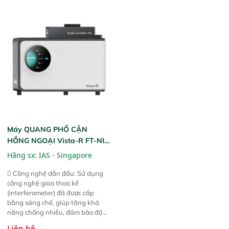
ngặt.  Cam kết: Mang lại khả
phần chỉ với một nút bấm đơn
năng theo dõi thông số theo thời
giản, mọi lúc, mọi nơi. Chuyên
gian thực và trực quan hóa dữ
dùng : phân tích mẫu nguyên liệu
liệu để tăng chỉ số ROI cho doanh
thức ăn chăn nuôi, nguyên liệu
nghiệp.
thực phẩm, nông sản,..
Máy QUANG PHỔ CẬN
HỒNG NGOẠI Vista-R FT-NIR
(Vista-R FT-NIR Analyzer)
Hãng sx:
IAS - Singapore
 Công nghệ dẫn đầu: Sử dụng
công nghệ giao thoa kế
(interferometer) đã được cấp
bằng sáng chế, giúp tăng khả
năng chống nhiễu, đảm bảo độ
ổn định và giảm tần suất lỗi. 
Liên hệ