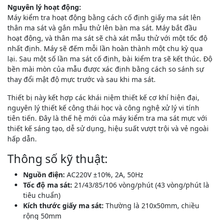
Nguyên lý hoạt động:
Máy kiểm tra hoạt động bằng cách cố định giấy ma sát lên
thân ma sát và gắn mẫu thử lên bàn ma sát. Máy bắt đầu
hoạt động, và thân ma sát sẽ chà xát mẫu thử với một tốc độ
nhất định. Máy sẽ đếm mỗi lần hoàn thành một chu kỳ qua
lại. Sau một số lần ma sát cố định, bài kiểm tra sẽ kết thúc. Độ
bền mài mòn của mẫu được xác định bằng cách so sánh sự
thay đổi mật độ mực trước và sau khi ma sát.
Thiết bị này kết hợp các khái niệm thiết kế cơ khí hiện đại,
nguyên lý thiết kế công thái học và công nghệ xử lý vi tính
tiên tiến. Đây là thế hệ mới của máy kiểm tra ma sát mực với
thiết kế sáng tạo, dễ sử dụng, hiệu suất vượt trội và vẻ ngoài
hấp dẫn.
Thông số kỹ thuật:
Nguồn điện:
AC220V ±10%, 2A, 50Hz
Tốc độ ma sát:
21/43/85/106 vòng/phút (43 vòng/phút là
tiêu chuẩn)
Kích thước giấy ma sát:
Thường là 210x50mm, chiều
rộng 50mm