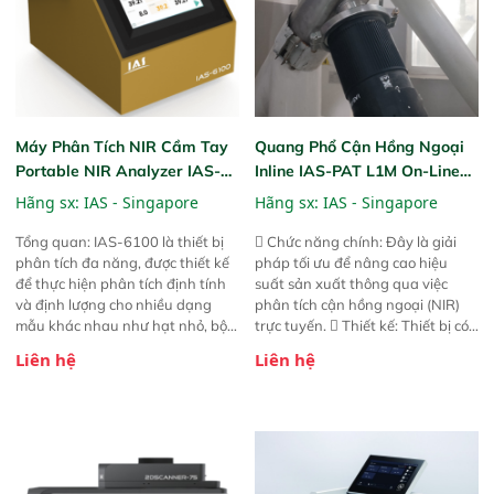
Máy Phân Tích NIR Cầm Tay
Quang Phổ Cận Hồng Ngoại
Portable NIR Analyzer IAS-
Inline IAS-PAT L1M On-Line
6100
NIR
Hãng sx:
IAS - Singapore
Hãng sx:
IAS - Singapore
Tổng quan: IAS-6100 là thiết bị
 Chức năng chính: Đây là giải
phân tích đa năng, được thiết kế
pháp tối ưu để nâng cao hiệu
để thực hiện phân tích định tính
suất sản xuất thông qua việc
và định lượng cho nhiều dạng
phân tích cận hồng ngoại (NIR)
mẫu khác nhau như hạt nhỏ, bột,
trực tuyến.  Thiết kế: Thiết bị có
bột nhão và chất lỏng. Thiết bị
thiết kế mạnh mẽ, mô-đun hóa,
Liên hệ
Liên hệ
này cho phép bất kỳ ai cũng có
hỗ trợ tản nhiệt tăng cường và đã
thể thực hiện phân tích đa thành
qua kiểm tra áp suất nghiêm
phần chỉ với một nút bấm đơn
ngặt.  Cam kết: Mang lại khả
giản, mọi lúc, mọi nơi. Chuyên
năng theo dõi thông số theo thời
dùng : phân tích mẫu nguyên liệu
gian thực và trực quan hóa dữ
thức ăn chăn nuôi, nguyên liệu
liệu để tăng chỉ số ROI cho doanh
thực phẩm, nông sản,..
nghiệp.