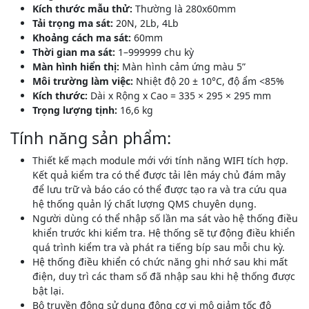
Kích thước mẫu thử:
Thường là 280x60mm
Tải trọng ma sát:
20N, 2Lb, 4Lb
Khoảng cách ma sát:
60mm
Thời gian ma sát:
1–999999 chu kỳ
Màn hình hiển thị:
Màn hình cảm ứng màu 5”
Môi trường làm việc:
Nhiệt độ 20 ± 10°C, độ ẩm <85%
Kích thước:
Dài x Rộng x Cao = 335 × 295 × 295 mm
Trọng lượng tịnh:
16,6 kg
Tính năng sản phẩm:
Thiết kế mạch module mới với tính năng WIFI tích hợp.
Kết quả kiểm tra có thể được tải lên máy chủ đám mây
để lưu trữ và báo cáo có thể được tạo ra và tra cứu qua
hệ thống quản lý chất lượng QMS chuyên dụng.
Người dùng có thể nhập số lần ma sát vào hệ thống điều
khiển trước khi kiểm tra. Hệ thống sẽ tự động điều khiển
quá trình kiểm tra và phát ra tiếng bíp sau mỗi chu kỳ.
Hệ thống điều khiển có chức năng ghi nhớ sau khi mất
điện, duy trì các tham số đã nhập sau khi hệ thống được
bật lại.
Bộ truyền động sử dụng động cơ vi mô giảm tốc độ