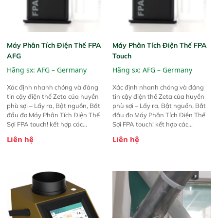
Máy Phân Tích Điện Thế FPA
Máy Phân Tích Điện Thế FPA
AFG
Touch
Hãng sx:
AFG – Germany
Hãng sx:
AFG – Germany
Xác định nhanh chóng và đáng
Xác định nhanh chóng và đáng
tin cậy điện thế Zeta của huyền
tin cậy điện thế Zeta của huyền
phù sợi – Lấy ra, Bật nguồn, Bắt
phù sợi – Lấy ra, Bật nguồn, Bắt
đầu đo Máy Phân Tích Điện Thế
đầu đo Máy Phân Tích Điện Thế
Sợi FPA touch! kết hợp các
Sợi FPA touch! kết hợp các
phương pháp đo điện thế Zeta đã
phương pháp đo điện thế Zeta đã
Liên hệ
Liên hệ
được chứng minh với sự đơn giản
được chứng minh với sự đơn giản
tuyệt vời trong thao tác và vận
tuyệt vời trong thao tác và vận
hành của các phiên bản FPA
hành của các phiên bản FPA
trước đó. Nhưng so với các phiên
trước đó. Nhưng so với các phiên
bản trước, FPA touch! nhỏ hơn và
bản trước, FPA touch! nhỏ hơn và
nhẹ hơn đáng kể, đồng thời được
nhẹ hơn đáng kể, đồng thời được
nâng cấp với các tính năng mới.
nâng cấp với các tính năng mới.