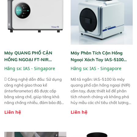
Máy QUANG PHỔ CẬN
Máy Phân Tích Cận Hồng
HỒNG NGOẠI FT-NIR
Ngoại Xách Tay IAS-5100
Analyzer Vista-R
(Portable NIR Analyzer)
Hãng sx:
IAS - Singapore
Hãng sx:
IAS - Singapore
 Công nghệ dẫn đầu: Sử dụng
Mô tả ngắn: IAS-5100 là máy
công nghệ giao thoa kế
quang phổ cận hồng ngoại (NIR)
(interferometer) đã được cấp
cầm tay, được thiết kế để phân
bằng sáng chế, giúp tăng khả
tích nhanh chóng và không phá
năng chống nhiễu, đảm bảo độ
hủy mẫu các chỉ tiêu chất lượng
ổn định và giảm tần suất lỗi. 
của nông sản. Phạm vi sử dụng:
Liên hệ
Liên hệ
Phạm vi ứng dụng rộng: Đáp ứng
Thiết bị linh hoạt cho nhiều kịch
nhu cầu kiểm tra đa dạng mẫu
bản khác nhau như tại điểm thu
mã và thông số trong nhiều
mua, trong xưởng sản xuất hoặc
ngành công nghiệp khác nhau. 
trực tiếp ngoài đồng ruộng.