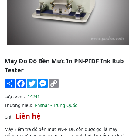
Máy Đo Độ Bền Mực In PN-PIDF Ink Rub
Tester
Share
Facebook
Twitter
Messenger
Copy
Link
Lượt xem:
14241
Thương hiệu:
Pnshar - Trung Quốc
Liên hệ
Giá:
Máy kiểm tra độ bền mực PN-PIDF, còn được gọi là máy
kiểm tra sự mài mòn và ma sát, là một thiết bị kiểm tra khả