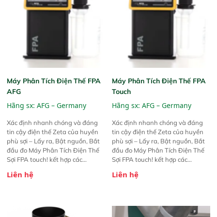
Máy Phân Tích Điện Thế FPA
Máy Phân Tích Điện Thế FPA
AFG
Touch
Hãng sx:
AFG – Germany
Hãng sx:
AFG – Germany
Xác định nhanh chóng và đáng
Xác định nhanh chóng và đáng
tin cậy điện thế Zeta của huyền
tin cậy điện thế Zeta của huyền
phù sợi – Lấy ra, Bật nguồn, Bắt
phù sợi – Lấy ra, Bật nguồn, Bắt
đầu đo Máy Phân Tích Điện Thế
đầu đo Máy Phân Tích Điện Thế
Sợi FPA touch! kết hợp các
Sợi FPA touch! kết hợp các
phương pháp đo điện thế Zeta đã
phương pháp đo điện thế Zeta đã
Liên hệ
Liên hệ
được chứng minh với sự đơn giản
được chứng minh với sự đơn giản
tuyệt vời trong thao tác và vận
tuyệt vời trong thao tác và vận
hành của các phiên bản FPA
hành của các phiên bản FPA
trước đó. Nhưng so với các phiên
trước đó. Nhưng so với các phiên
bản trước, FPA touch! nhỏ hơn và
bản trước, FPA touch! nhỏ hơn và