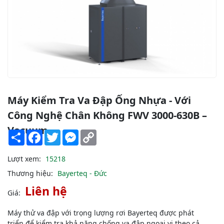
Máy Kiểm Tra Va Đập Ống Nhựa - Với
Công Nghệ Chân Không FWV 3000-630B –
Vacuum
Share
Facebook
Twitter
Messenger
Copy
Link
Lượt xem:
15218
Thương hiệu:
Bayerteq - Đức
Liên hệ
Giá:
Máy thử va đập với trọng lượng rơi Bayerteq được phát
triển để kiểm tra khả năng chống va đập ngoại vi theo cả