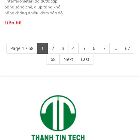
(interferometer) đã được cấp
bằng sáng chế, giúp tăng khả
năng chống nhiễu, đảm bảo độ
ổn định và giảm tần suất lỗi. 
Liên hệ
Phạm vi ứng dụng rộng: Đáp ứng
nhu cầu kiểm tra đa dạng mẫu
mã và thông số trong nhiều
ngành công nghiệp khác nhau. 
Page 1 / 68
1
2
3
4
5
6
7
...
67
Độ nhạy cao: Trang bị đầu dò
InGaAs độ nhạy cao, cung cấp
68
Next
Last
phản hồi phổ tuyến tính đầy đủ,
đảm bảo độ chính xác và khả
năng lặp lại tối ưu.