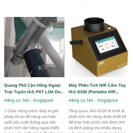
nhu cầu kiểm tra đa dạng mẫu
bản khác nhau như tại điểm thu
mã và thông số trong nhiều
mua, trong xưởng sản xuất hoặc
ngành công nghiệp khác nhau. 
trực tiếp ngoài đồng ruộng.
Độ nhạy cao: Trang bị đầu dò
InGaAs độ nhạy cao, cung cấp
phản hồi phổ tuyến tính đầy đủ,
đảm bảo độ chính xác và khả
năng lặp lại tối ưu.
Quang Phổ Cận Hồng Ngoại
Máy Phân Tích NIR Cầm Tay
Trực Tuyến IAS-PAT L1M On-
IAS-6100 (Portable NIR
Line NIR
Analyzer)
Hãng sx:
IAS - Singapore
Hãng sx:
IAS - Singapore
 Chức năng chính: Đây là giải
Tổng quan: IAS-6100 là thiết bị
pháp tối ưu để nâng cao hiệu
phân tích đa năng, được thiết kế
suất sản xuất thông qua việc
để thực hiện phân tích định tính
phân tích cận hồng ngoại (NIR)
và định lượng cho nhiều dạng