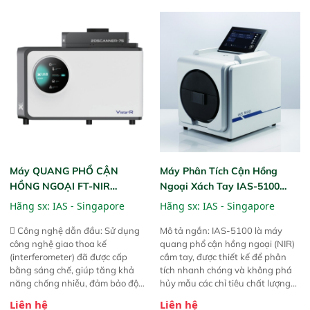
giản, mọi lúc, mọi nơi. Chuyên
năng theo dõi thông số theo thời
dùng : phân tích mẫu nguyên liệu
gian thực và trực quan hóa dữ
thức ăn chăn nuôi, nguyên liệu
liệu để tăng chỉ số ROI cho doanh
thực phẩm, nông sản,..
nghiệp.
Máy QUANG PHỔ CẬN
Máy Phân Tích Cận Hồng
HỒNG NGOẠI FT-NIR
Ngoại Xách Tay IAS-5100
Analyzer Vista-R
(Portable NIR Analyzer)
Hãng sx:
IAS - Singapore
Hãng sx:
IAS - Singapore
 Công nghệ dẫn đầu: Sử dụng
Mô tả ngắn: IAS-5100 là máy
công nghệ giao thoa kế
quang phổ cận hồng ngoại (NIR)
(interferometer) đã được cấp
cầm tay, được thiết kế để phân
bằng sáng chế, giúp tăng khả
tích nhanh chóng và không phá
năng chống nhiễu, đảm bảo độ
hủy mẫu các chỉ tiêu chất lượng
ổn định và giảm tần suất lỗi. 
của nông sản. Phạm vi sử dụng:
Liên hệ
Liên hệ
Phạm vi ứng dụng rộng: Đáp ứng
Thiết bị linh hoạt cho nhiều kịch