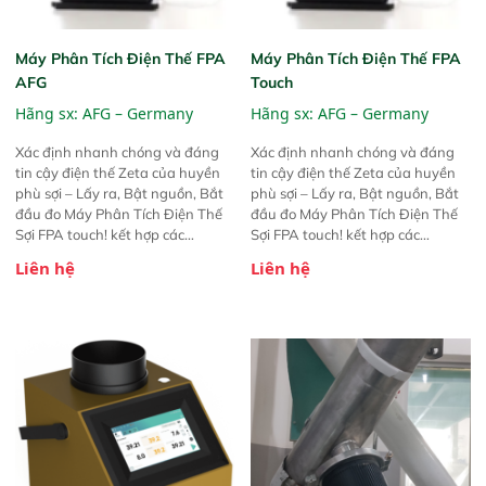
Máy Phân Tích Điện Thế FPA
Máy Phân Tích Điện Thế FPA
AFG
Touch
Hãng sx:
AFG – Germany
Hãng sx:
AFG – Germany
Xác định nhanh chóng và đáng
Xác định nhanh chóng và đáng
tin cậy điện thế Zeta của huyền
tin cậy điện thế Zeta của huyền
phù sợi – Lấy ra, Bật nguồn, Bắt
phù sợi – Lấy ra, Bật nguồn, Bắt
đầu đo Máy Phân Tích Điện Thế
đầu đo Máy Phân Tích Điện Thế
Sợi FPA touch! kết hợp các
Sợi FPA touch! kết hợp các
phương pháp đo điện thế Zeta đã
phương pháp đo điện thế Zeta đã
Liên hệ
Liên hệ
được chứng minh với sự đơn giản
được chứng minh với sự đơn giản
tuyệt vời trong thao tác và vận
tuyệt vời trong thao tác và vận
hành của các phiên bản FPA
hành của các phiên bản FPA
trước đó. Nhưng so với các phiên
trước đó. Nhưng so với các phiên
bản trước, FPA touch! nhỏ hơn và
bản trước, FPA touch! nhỏ hơn và
nhẹ hơn đáng kể, đồng thời được
nhẹ hơn đáng kể, đồng thời được
nâng cấp với các tính năng mới.
nâng cấp với các tính năng mới.