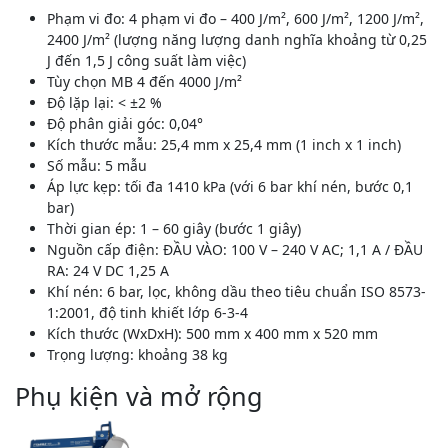
Phạm vi đo: 4 phạm vi đo – 400 J/m², 600 J/m², 1200 J/m²,
2400 J/m² (lượng năng lượng danh nghĩa khoảng từ 0,25
J đến 1,5 J công suất làm việc)
Tùy chọn MB 4 đến 4000 J/m²
Độ lặp lại: < ±2 %
Độ phân giải góc: 0,04°
Kích thước mẫu: 25,4 mm x 25,4 mm (1 inch x 1 inch)
Số mẫu: 5 mẫu
Áp lực kẹp: tối đa 1410 kPa (với 6 bar khí nén, bước 0,1
bar)
Thời gian ép: 1 – 60 giây (bước 1 giây)
Nguồn cấp điện: ĐẦU VÀO: 100 V – 240 V AC; 1,1 A / ĐẦU
RA: 24 V DC 1,25 A
Khí nén: 6 bar, lọc, không dầu theo tiêu chuẩn ISO 8573-
1:2001, độ tinh khiết lớp 6-3-4
Kích thước (WxDxH): 500 mm x 400 mm x 520 mm
Trọng lượng: khoảng 38 kg
Phụ kiện và mở rộng