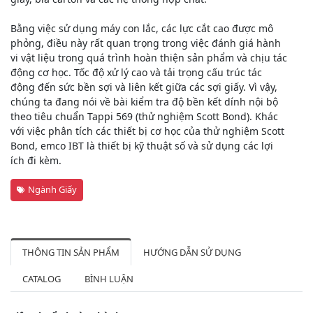
Bằng việc sử dụng máy con lắc, các lực cắt cao được mô
phỏng, điều này rất quan trọng trong việc đánh giá hành
vi vật liệu trong quá trình hoàn thiện sản phẩm và chịu tác
động cơ học. Tốc độ xử lý cao và tải trọng cấu trúc tác
động đến sức bền sợi và liên kết giữa các sợi giấy. Vì vậy,
chúng ta đang nói về bài kiểm tra độ bền kết dính nội bộ
theo tiêu chuẩn Tappi 569 (thử nghiệm Scott Bond). Khác
với việc phân tích các thiết bị cơ học của thử nghiệm Scott
Bond, emco IBT là thiết bị kỹ thuật số và sử dụng các lợi
ích đi kèm.
Ngành Giấy
THÔNG TIN SẢN PHẨM
HƯỚNG DẪN SỬ DỤNG
CATALOG
BÌNH LUẬN