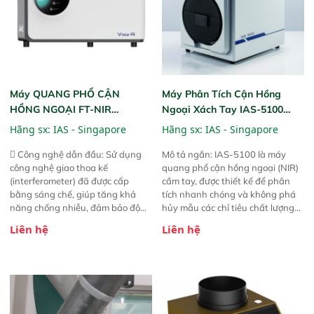
Máy QUANG PHỔ CẬN
Máy Phân Tích Cận Hồng
HỒNG NGOẠI FT-NIR
Ngoại Xách Tay IAS-5100
Analyzer Vista-R
(Portable NIR Analyzer)
Hãng sx:
IAS - Singapore
Hãng sx:
IAS - Singapore
 Công nghệ dẫn đầu: Sử dụng
Mô tả ngắn: IAS-5100 là máy
công nghệ giao thoa kế
quang phổ cận hồng ngoại (NIR)
(interferometer) đã được cấp
cầm tay, được thiết kế để phân
bằng sáng chế, giúp tăng khả
tích nhanh chóng và không phá
năng chống nhiễu, đảm bảo độ
hủy mẫu các chỉ tiêu chất lượng
ổn định và giảm tần suất lỗi. 
của nông sản. Phạm vi sử dụng:
Liên hệ
Liên hệ
Phạm vi ứng dụng rộng: Đáp ứng
Thiết bị linh hoạt cho nhiều kịch
nhu cầu kiểm tra đa dạng mẫu
bản khác nhau như tại điểm thu
mã và thông số trong nhiều
mua, trong xưởng sản xuất hoặc
ngành công nghiệp khác nhau. 
trực tiếp ngoài đồng ruộng.
Độ nhạy cao: Trang bị đầu dò
InGaAs độ nhạy cao, cung cấp