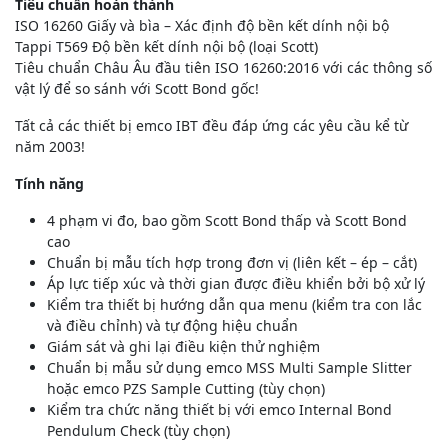
Tiêu chuẩn hoàn thành
ISO 16260 Giấy và bìa – Xác định độ bền kết dính nội bộ
Tappi T569 Độ bền kết dính nội bộ (loại Scott)
Tiêu chuẩn Châu Âu đầu tiên ISO 16260:2016 với các thông số
vật lý để so sánh với Scott Bond gốc!
Tất cả các thiết bị emco IBT đều đáp ứng các yêu cầu kể từ
năm 2003!
Tính năng
4 phạm vi đo, bao gồm Scott Bond thấp và Scott Bond
cao
Chuẩn bị mẫu tích hợp trong đơn vị (liên kết – ép – cắt)
Áp lực tiếp xúc và thời gian được điều khiển bởi bộ xử lý
Kiểm tra thiết bị hướng dẫn qua menu (kiểm tra con lắc
và điều chỉnh) và tự động hiệu chuẩn
Giám sát và ghi lại điều kiện thử nghiệm
Chuẩn bị mẫu sử dụng emco MSS Multi Sample Slitter
hoặc emco PZS Sample Cutting (tùy chọn)
Kiểm tra chức năng thiết bị với emco Internal Bond
Pendulum Check (tùy chọn)