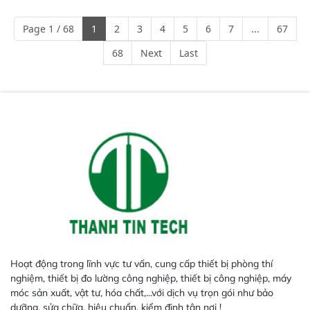
mã và thông số trong nhiều
ngành công nghiệp khác nhau. 
Page 1 / 68
1
2
3
4
5
6
7
...
67
Độ nhạy cao: Trang bị đầu dò
InGaAs độ nhạy cao, cung cấp
68
Next
Last
phản hồi phổ tuyến tính đầy đủ,
đảm bảo độ chính xác và khả
năng lặp lại tối ưu.
Hoạt động trong lĩnh vực tư vấn, cung cấp thiết bị phòng thí
nghiệm, thiết bị đo lường công nghiệp, thiết bị công nghiệp, máy
móc sản xuất, vật tư, hóa chất,...với dịch vụ trọn gói như bảo
dưỡng, sửa chữa, hiệu chuẩn, kiểm định tận nơi !