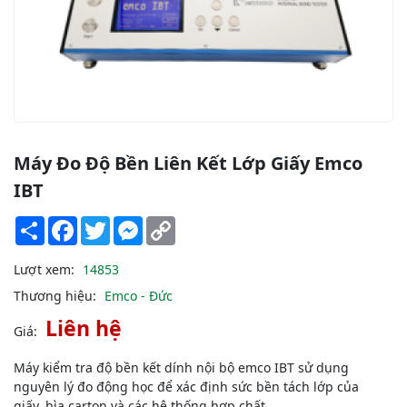
Máy Đo Độ Bền Liên Kết Lớp Giấy Emco
IBT
Share
Facebook
Twitter
Messenger
Copy
Link
Lượt xem:
14853
Thương hiệu:
Emco - Đức
Liên hệ
Giá:
Máy kiểm tra độ bền kết dính nội bộ emco IBT sử dụng
nguyên lý đo động học để xác định sức bền tách lớp của
giấy, bìa carton và các hệ thống hợp chất.