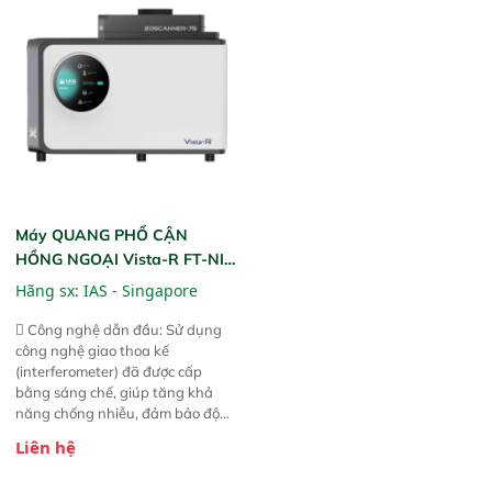
gian thực và trực quan hóa dữ
dùng : phân tích mẫu nguyên liệu
liệu để tăng chỉ số ROI cho doanh
thức ăn chăn nuôi, nguyên liệu
nghiệp.
thực phẩm, nông sản,..
Máy QUANG PHỔ CẬN
HỒNG NGOẠI Vista-R FT-NIR
(Vista-R FT-NIR Analyzer)
Hãng sx:
IAS - Singapore
 Công nghệ dẫn đầu: Sử dụng
công nghệ giao thoa kế
(interferometer) đã được cấp
bằng sáng chế, giúp tăng khả
năng chống nhiễu, đảm bảo độ
ổn định và giảm tần suất lỗi. 
Liên hệ
Phạm vi ứng dụng rộng: Đáp ứng
nhu cầu kiểm tra đa dạng mẫu