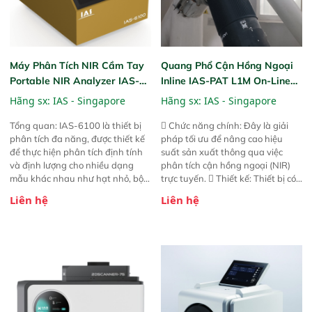
Máy Phân Tích NIR Cầm Tay
Quang Phổ Cận Hồng Ngoại
Portable NIR Analyzer IAS-
Inline IAS-PAT L1M On-Line
6100
NIR
Hãng sx:
IAS - Singapore
Hãng sx:
IAS - Singapore
Tổng quan: IAS-6100 là thiết bị
 Chức năng chính: Đây là giải
phân tích đa năng, được thiết kế
pháp tối ưu để nâng cao hiệu
để thực hiện phân tích định tính
suất sản xuất thông qua việc
và định lượng cho nhiều dạng
phân tích cận hồng ngoại (NIR)
mẫu khác nhau như hạt nhỏ, bột,
trực tuyến.  Thiết kế: Thiết bị có
bột nhão và chất lỏng. Thiết bị
thiết kế mạnh mẽ, mô-đun hóa,
Liên hệ
Liên hệ
này cho phép bất kỳ ai cũng có
hỗ trợ tản nhiệt tăng cường và đã
thể thực hiện phân tích đa thành
qua kiểm tra áp suất nghiêm
phần chỉ với một nút bấm đơn
ngặt.  Cam kết: Mang lại khả
giản, mọi lúc, mọi nơi. Chuyên
năng theo dõi thông số theo thời
dùng : phân tích mẫu nguyên liệu
gian thực và trực quan hóa dữ
thức ăn chăn nuôi, nguyên liệu
liệu để tăng chỉ số ROI cho doanh
thực phẩm, nông sản,..
nghiệp.