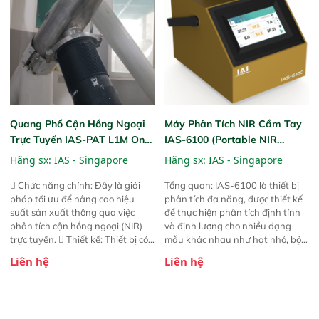
phản hồi phổ tuyến tính đầy đủ,
đảm bảo độ chính xác và khả
năng lặp lại tối ưu.
Quang Phổ Cận Hồng Ngoại
Máy Phân Tích NIR Cầm Tay
Trực Tuyến IAS-PAT L1M On-
IAS-6100 (Portable NIR
Line NIR
Analyzer)
Hãng sx:
IAS - Singapore
Hãng sx:
IAS - Singapore
 Chức năng chính: Đây là giải
Tổng quan: IAS-6100 là thiết bị
pháp tối ưu để nâng cao hiệu
phân tích đa năng, được thiết kế
suất sản xuất thông qua việc
để thực hiện phân tích định tính
phân tích cận hồng ngoại (NIR)
và định lượng cho nhiều dạng
trực tuyến.  Thiết kế: Thiết bị có
mẫu khác nhau như hạt nhỏ, bột,
thiết kế mạnh mẽ, mô-đun hóa,
bột nhão và chất lỏng. Thiết bị
Liên hệ
Liên hệ
hỗ trợ tản nhiệt tăng cường và đã
này cho phép bất kỳ ai cũng có
qua kiểm tra áp suất nghiêm
thể thực hiện phân tích đa thành
ngặt.  Cam kết: Mang lại khả
phần chỉ với một nút bấm đơn
năng theo dõi thông số theo thời
giản, mọi lúc, mọi nơi. Chuyên