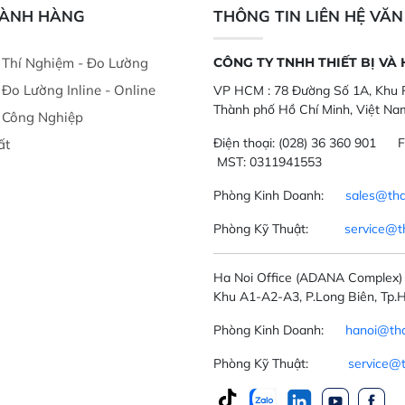
GÀNH HÀNG
THÔNG TIN LIÊN HỆ VĂ
ị Thí Nghiệm - Đo Lường
CÔNG TY TNHH THIẾT BỊ VÀ
ị Đo Lường Inline - Online
VP HCM :
78 Đường Số 1A, Khu P
Thành phố Hồ Chí Minh, Việt Na
ị Công Nghiệp
Điện thoại:
(028) 36 360 901
F
ất
MST: 0311941553
Phòng Kinh Doanh:
sales@tha
Phòng Kỹ Thuật:
service@t
Ha Noi Office
(ADANA Complex)
Khu A1-A2-A3, P.Long Biên, Tp.H
Phòng Kinh Doanh:
hanoi@tha
Phòng Kỹ Thuật:
service@