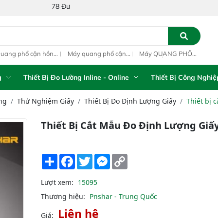
78 Đường Số 1A, Khu Phố 4, Phường Bình Tân, Thành phố Hồ Ch
ang phổ cận hồng
Máy quang phổ cận
Máy QUANG PHỔ
Máy
ại inline IAS-PAT
hồng ngoại xách tay
CẬN HỒNG NGOẠI
hồn
M On-Line NIR
IAS-5100 Portable
FT-NIR Analyzer
IAS
NIR Analyzer
Vista-R
NIR
g
Thiết Bị Đo Lường Inline - Online
Thiết Bị Công Nghiệ
ng
Thử Nghiệm Giấy
Thiết Bị Đo Định Lượng Giấy
Thiết bị 
Thiết Bị Cắt Mẫu Đo Định Lượng Giấ
Share
Facebook
Twitter
Messenger
Copy
Link
Lượt xem:
15095
Thương hiệu:
Pnshar - Trung Quốc
Liên hệ
Giá: