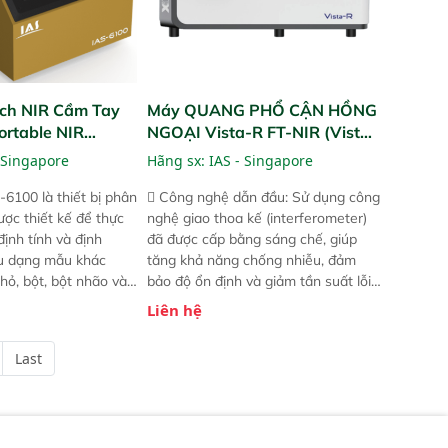
ch NIR Cầm Tay
Máy QUANG PHỔ CẬN HỒNG
ortable NIR
NGOẠI Vista-R FT-NIR (Vista-
R FT-NIR Analyzer)
 Singapore
Hãng sx:
IAS - Singapore
-6100 là thiết bị phân
 Công nghệ dẫn đầu: Sử dụng công
ược thiết kế để thực
nghệ giao thoa kế (interferometer)
định tính và định
đã được cấp bằng sáng chế, giúp
ều dạng mẫu khác
tăng khả năng chống nhiễu, đảm
hỏ, bột, bột nhão và
bảo độ ổn định và giảm tần suất lỗi.
t bị này cho phép bất
 Phạm vi ứng dụng rộng: Đáp ứng
Liên hệ
hể thực hiện phân tích
nhu cầu kiểm tra đa dạng mẫu mã
chỉ với một nút bấm
và thông số trong nhiều ngành công
Last
úc, mọi nơi. Chuyên
nghiệp khác nhau.  Độ nhạy cao:
ch mẫu nguyên liệu
Trang bị đầu dò InGaAs độ nhạy
ôi, nguyên liệu thực
cao, cung cấp phản hồi phổ tuyến
,..
tính đầy đủ, đảm bảo độ chính xác