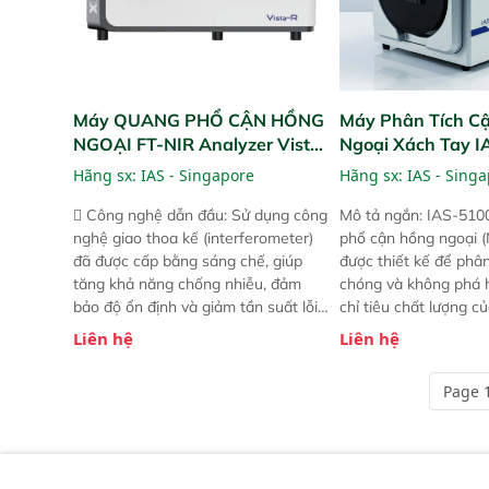
Máy QUANG PHỔ CẬN HỒNG
Máy Phân Tích C
NGOẠI FT-NIR Analyzer Vista-
Ngoại Xách Tay 
R
(Portable NIR Ana
Hãng sx:
IAS - Singapore
Hãng sx:
IAS - Sing
 Công nghệ dẫn đầu: Sử dụng công
Mô tả ngắn: IAS-510
nghệ giao thoa kế (interferometer)
phổ cận hồng ngoại (
đã được cấp bằng sáng chế, giúp
được thiết kế để phâ
tăng khả năng chống nhiễu, đảm
chóng và không phá 
bảo độ ổn định và giảm tần suất lỗi.
chỉ tiêu chất lượng c
 Phạm vi ứng dụng rộng: Đáp ứng
Phạm vi sử dụng: Thiế
Liên hệ
Liên hệ
nhu cầu kiểm tra đa dạng mẫu mã
cho nhiều kịch bản k
và thông số trong nhiều ngành công
tại điểm thu mua, tr
Page 1
nghiệp khác nhau.  Độ nhạy cao:
xuất hoặc trực tiếp n
Trang bị đầu dò InGaAs độ nhạy
ruộng.
cao, cung cấp phản hồi phổ tuyến
tính đầy đủ, đảm bảo độ chính xác