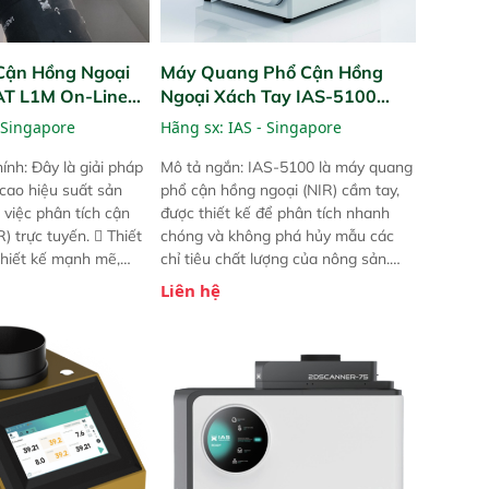
Cận Hồng Ngoại
Máy Quang Phổ Cận Hồng
PAT L1M On-Line
Ngoại Xách Tay IAS-5100
Portable NIR Analyzer
 Singapore
Hãng sx:
IAS - Singapore
ính: Đây là giải pháp
Mô tả ngắn: IAS-5100 là máy quang
 cao hiệu suất sản
phổ cận hồng ngoại (NIR) cầm tay,
 việc phân tích cận
được thiết kế để phân tích nhanh
) trực tuyến.  Thiết
chóng và không phá hủy mẫu các
 thiết kế mạnh mẽ,
chỉ tiêu chất lượng của nông sản.
 trợ tản nhiệt tăng
Phạm vi sử dụng: Thiết bị linh hoạt
Liên hệ
a kiểm tra áp suất
cho nhiều kịch bản khác nhau như
 Cam kết: Mang lại
tại điểm thu mua, trong xưởng sản
dõi thông số theo
xuất hoặc trực tiếp ngoài đồng
và trực quan hóa dữ
ruộng.
hỉ số ROI cho doanh