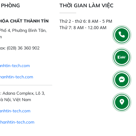
và khả năng lặp lại tối ưu.
N PHÒNG
THỜI GIAN LÀM VIỆC
 HÓA CHẤT THÀNH TÍN
Thứ 2 - thứ 6: 8 AM - 5 PM
Thứ 7: 8 AM - 12.00 AM
hố 4, Phường Bình Tân,
m
ax:
(028) 36 360 902
nhtin-tech.com
hanhtin-tech.com
: Adana Complex, Lô 3,
à Nội, Việt Nam
nhtin-tech.com
thanhtin-tech.com