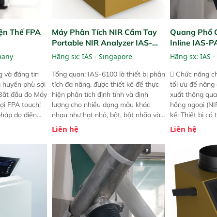
ện Thế FPA
Máy Phân Tích NIR Cầm Tay
Quang Phổ 
Portable NIR Analyzer IAS-
Inline IAS-
6100
NIR
many
Hãng sx:
IAS - Singapore
Hãng sx:
IAS -
 và đáng tin
Tổng quan: IAS-6100 là thiết bị phân
 Chức năng ch
a huyền phù sợi
tích đa năng, được thiết kế để thực
tối ưu để nâng
 Bắt đầu đo Máy
hiện phân tích định tính và định
xuất thông qua
ợi FPA touch!
lượng cho nhiều dạng mẫu khác
hồng ngoại (NIR
pháp đo điện
nhau như hạt nhỏ, bột, bột nhão và
kế: Thiết bị có
ng minh với sự
chất lỏng. Thiết bị này cho phép bất
mô-đun hóa, hỗ
Liên hệ
Liên hệ
ong thao tác và
kỳ ai cũng có thể thực hiện phân tích
cường và đã qu
iên bản FPA
đa thành phần chỉ với một nút bấm
nghiêm ngặt. 
i các phiên
đơn giản, mọi lúc, mọi nơi. Chuyên
khả năng theo 
! nhỏ hơn và
dùng : phân tích mẫu nguyên liệu
thời gian thực 
g thời được
thức ăn chăn nuôi, nguyên liệu thực
liệu để tăng c
 năng mới.
phẩm, nông sản,..
nghiệp.