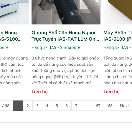
ận Hồng
Quang Phổ Cận Hồng Ngoại
Máy Phân Tí
IAS-5100
Trực Tuyến IAS-PAT L1M On-
IAS-6100 (P
lyzer)
Line NIR
Analyzer)
apore
Hãng sx:
IAS - Singapore
Hãng sx:
IAS -
0 là máy quang
 Chức năng chính: Đây là giải pháp
Tổng quan: IAS
NIR) cầm tay,
tối ưu để nâng cao hiệu suất sản
tích đa năng, đ
n tích nhanh
xuất thông qua việc phân tích cận
hiện phân tích 
hủy mẫu các
hồng ngoại (NIR) trực tuyến.  Thiết
lượng cho nhi
ủa nông sản.
kế: Thiết bị có thiết kế mạnh mẽ,
nhau như hạt n
t bị linh hoạt
mô-đun hóa, hỗ trợ tản nhiệt tăng
chất lỏng. Thiế
Liên hệ
Liên hệ
hác nhau như
cường và đã qua kiểm tra áp suất
kỳ ai cũng có t
ong xưởng sản
nghiêm ngặt.  Cam kết: Mang lại
đa thành phần 
 / 68
1
2
3
4
5
6
7
...
67
68
Next
goài đồng
khả năng theo dõi thông số theo
đơn giản, mọi l
thời gian thực và trực quan hóa dữ
dùng : phân tí
liệu để tăng chỉ số ROI cho doanh
thức ăn chăn nu
nghiệp.
phẩm, nông sản