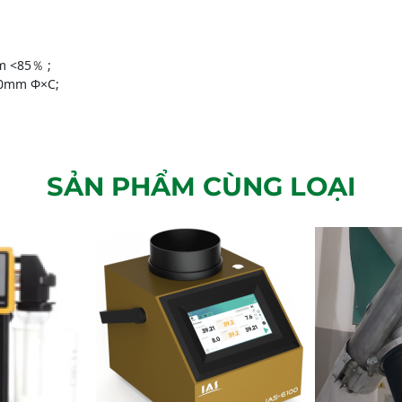
ẩm <85％ ;
30mm Φ×C;
SẢN PHẨM CÙNG LOẠI