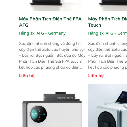
Máy Phân Tích Điện Thế FPA
Máy Phân Tích Đi
AFG
Touch
Hãng sx:
AFG – Germany
Hãng sx:
AFG – Ger
Xác định nhanh chóng và đáng tin
Xác định nhanh chóng
cậy điện thế Zeta của huyền phù sợi
cậy điện thế Zeta củ
– Lấy ra, Bật nguồn, Bắt đầu đo Máy
– Lấy ra, Bật nguồn,
Phân Tích Điện Thế Sợi FPA touch!
Phân Tích Điện Thế S
kết hợp các phương pháp đo điện
kết hợp các phương 
thế Zeta đã được chứng minh với sự
thế Zeta đã được chứ
Liên hệ
Liên hệ
đơn giản tuyệt vời trong thao tác và
đơn giản tuyệt vời tr
vận hành của các phiên bản FPA
vận hành của các ph
trước đó. Nhưng so với các phiên
trước đó. Nhưng so vớ
bản trước, FPA touch! nhỏ hơn và
bản trước, FPA touch
nhẹ hơn đáng kể, đồng thời được
nhẹ hơn đáng kể, đồn
nâng cấp với các tính năng mới.
nâng cấp với các tính