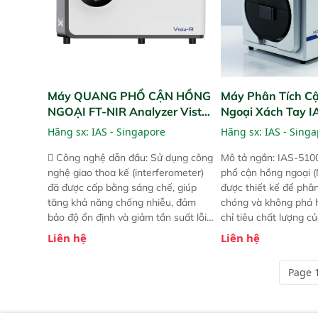
Máy QUANG PHỔ CẬN HỒNG
Máy Phân Tích C
NGOẠI FT-NIR Analyzer Vista-
Ngoại Xách Tay 
R
(Portable NIR Ana
Hãng sx:
IAS - Singapore
Hãng sx:
IAS - Sing
 Công nghệ dẫn đầu: Sử dụng công
Mô tả ngắn: IAS-510
nghệ giao thoa kế (interferometer)
phổ cận hồng ngoại (
đã được cấp bằng sáng chế, giúp
được thiết kế để phâ
tăng khả năng chống nhiễu, đảm
chóng và không phá 
bảo độ ổn định và giảm tần suất lỗi.
chỉ tiêu chất lượng c
 Phạm vi ứng dụng rộng: Đáp ứng
Phạm vi sử dụng: Thiế
Liên hệ
Liên hệ
nhu cầu kiểm tra đa dạng mẫu mã
cho nhiều kịch bản k
và thông số trong nhiều ngành công
tại điểm thu mua, tr
Page 1
nghiệp khác nhau.  Độ nhạy cao:
xuất hoặc trực tiếp n
Trang bị đầu dò InGaAs độ nhạy
ruộng.
cao, cung cấp phản hồi phổ tuyến