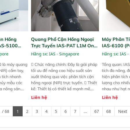
ận Hồng
Quang Phổ Cận Hồng Ngoại
Máy Phân Tí
IAS-5100
Trực Tuyến IAS-PAT L1M On-
IAS-6100 (P
lyzer)
Line NIR
Analyzer)
apore
Hãng sx:
IAS - Singapore
Hãng sx:
IAS -
0 là máy quang
 Chức năng chính: Đây là giải pháp
Tổng quan: IAS
NIR) cầm tay,
tối ưu để nâng cao hiệu suất sản
tích đa năng, đ
n tích nhanh
xuất thông qua việc phân tích cận
hiện phân tích 
hủy mẫu các
hồng ngoại (NIR) trực tuyến.  Thiết
lượng cho nhi
ủa nông sản.
kế: Thiết bị có thiết kế mạnh mẽ,
nhau như hạt n
t bị linh hoạt
mô-đun hóa, hỗ trợ tản nhiệt tăng
chất lỏng. Thiế
Liên hệ
Liên hệ
hác nhau như
cường và đã qua kiểm tra áp suất
kỳ ai cũng có t
ong xưởng sản
nghiêm ngặt.  Cam kết: Mang lại
đa thành phần 
 / 68
1
2
3
4
5
6
7
...
67
68
Next
goài đồng
khả năng theo dõi thông số theo
đơn giản, mọi l
thời gian thực và trực quan hóa dữ
dùng : phân tí
liệu để tăng chỉ số ROI cho doanh
thức ăn chăn nu