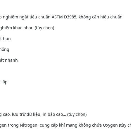
ợp nghiêm ngặt tiêu chuẩn ASTM D3985, không cần hiệu chuẩn
 nghiệm khác nhau (tùy chọn)
ốt hơn
 hỏng
mát nhanh
 lập
 cao, lưu trữ dữ liệu, in báo cao… (tùy chọn)
Oxygen trong Nitrogen, cung cấp khí mang không chứa Oxygen (tùy c