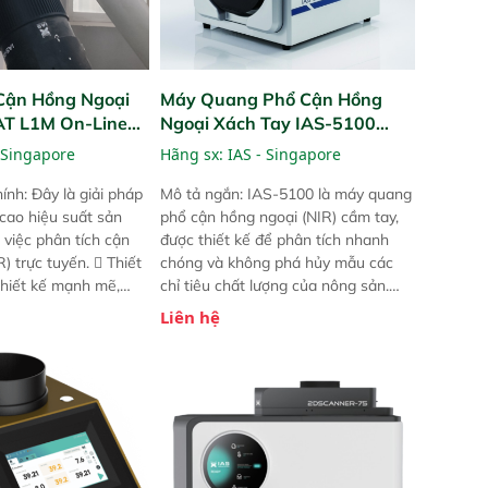
Cận Hồng Ngoại
Máy Quang Phổ Cận Hồng
PAT L1M On-Line
Ngoại Xách Tay IAS-5100
Portable NIR Analyzer
 Singapore
Hãng sx:
IAS - Singapore
ính: Đây là giải pháp
Mô tả ngắn: IAS-5100 là máy quang
 cao hiệu suất sản
phổ cận hồng ngoại (NIR) cầm tay,
 việc phân tích cận
được thiết kế để phân tích nhanh
) trực tuyến.  Thiết
chóng và không phá hủy mẫu các
 thiết kế mạnh mẽ,
chỉ tiêu chất lượng của nông sản.
 trợ tản nhiệt tăng
Phạm vi sử dụng: Thiết bị linh hoạt
Liên hệ
a kiểm tra áp suất
cho nhiều kịch bản khác nhau như
 Cam kết: Mang lại
tại điểm thu mua, trong xưởng sản
dõi thông số theo
xuất hoặc trực tiếp ngoài đồng
và trực quan hóa dữ
ruộng.
hỉ số ROI cho doanh