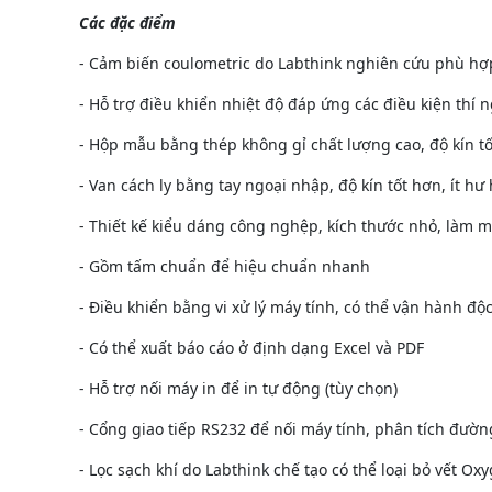
Các đặc điểm
- Cảm biến coulometric do Labthink nghiên cứu phù h
- Hỗ trợ điều khiển nhiệt độ đáp ứng các điều kiện thí
- Hộp mẫu bằng thép không gỉ chất lượng cao, độ kín t
- Van cách ly bằng tay ngoại nhập, độ kín tốt hơn, ít hư
- Thiết kế kiểu dáng công nghệp, kích thước nhỏ, làm 
- Gồm tấm chuẩn để hiệu chuẩn nhanh
- Điều khiển bằng vi xử lý máy tính, có thể vận hành độc
- Có thể xuất báo cáo ở định dạng Excel và PDF
- Hỗ trợ nối máy in để in tự động (tùy chọn)
- Cổng giao tiếp RS232 để nối máy tính, phân tích đường
- Lọc sạch khí do Labthink chế tạo có thể loại bỏ vết 