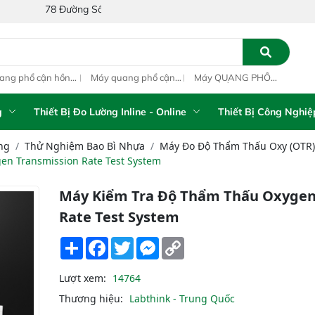
ờng Số 1A, Khu Phố 4, Phường Bình Tân, Thành phố Hồ Chí Minh, Vi
ang phổ cận hồng
Máy quang phổ cận
Máy QUANG PHỔ
Máy
ại inline IAS-PAT
hồng ngoại xách tay
CẬN HỒNG NGOẠI
hồn
M On-Line NIR
IAS-5100 Portable
FT-NIR Analyzer
IAS
NIR Analyzer
Vista-R
NIR
g
Thiết Bị Đo Lường Inline - Online
Thiết Bị Công Nghiệ
ng
Thử Nghiệm Bao Bì Nhựa
Máy Đo Độ Thẩm Thấu Oxy (OTR)
en Transmission Rate Test System
Máy Kiểm Tra Độ Thẩm Thấu Oxygen
Rate Test System
Share
Facebook
Twitter
Messenger
Copy
Link
Lượt xem:
14764
Thương hiệu:
Labthink - Trung Quốc