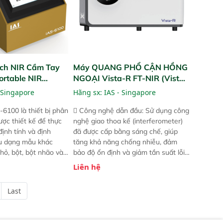
ch NIR Cầm Tay
Máy QUANG PHỔ CẬN HỒNG
ortable NIR
NGOẠI Vista-R FT-NIR (Vista-
R FT-NIR Analyzer)
 Singapore
Hãng sx:
IAS - Singapore
-6100 là thiết bị phân
 Công nghệ dẫn đầu: Sử dụng công
ược thiết kế để thực
nghệ giao thoa kế (interferometer)
định tính và định
đã được cấp bằng sáng chế, giúp
ều dạng mẫu khác
tăng khả năng chống nhiễu, đảm
hỏ, bột, bột nhão và
bảo độ ổn định và giảm tần suất lỗi.
t bị này cho phép bất
 Phạm vi ứng dụng rộng: Đáp ứng
Liên hệ
hể thực hiện phân tích
nhu cầu kiểm tra đa dạng mẫu mã
chỉ với một nút bấm
và thông số trong nhiều ngành công
Last
úc, mọi nơi. Chuyên
nghiệp khác nhau.  Độ nhạy cao:
ch mẫu nguyên liệu
Trang bị đầu dò InGaAs độ nhạy
ôi, nguyên liệu thực
cao, cung cấp phản hồi phổ tuyến