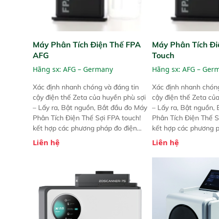
Máy Phân Tích Điện Thế FPA
Máy Phân Tích Đi
AFG
Touch
Hãng sx:
AFG – Germany
Hãng sx:
AFG – Ger
Xác định nhanh chóng và đáng tin
Xác định nhanh chóng
cậy điện thế Zeta của huyền phù sợi
cậy điện thế Zeta củ
– Lấy ra, Bật nguồn, Bắt đầu đo Máy
– Lấy ra, Bật nguồn,
Phân Tích Điện Thế Sợi FPA touch!
Phân Tích Điện Thế S
kết hợp các phương pháp đo điện
kết hợp các phương 
thế Zeta đã được chứng minh với sự
thế Zeta đã được chứ
Liên hệ
Liên hệ
đơn giản tuyệt vời trong thao tác và
đơn giản tuyệt vời tr
vận hành của các phiên bản FPA
vận hành của các ph
trước đó. Nhưng so với các phiên
trước đó. Nhưng so vớ
bản trước, FPA touch! nhỏ hơn và
bản trước, FPA touch
nhẹ hơn đáng kể, đồng thời được
nhẹ hơn đáng kể, đồn
nâng cấp với các tính năng mới.
nâng cấp với các tính