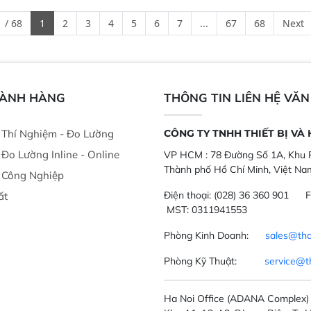
ong xưởng sản
nghiêm ngặt.  Cam kết: Mang lại
đa thành phần 
 / 68
1
2
3
4
5
6
7
...
67
68
Next
goài đồng
khả năng theo dõi thông số theo
đơn giản, mọi l
thời gian thực và trực quan hóa dữ
dùng : phân tí
liệu để tăng chỉ số ROI cho doanh
thức ăn chăn nu
nghiệp.
phẩm, nông sản
GÀNH HÀNG
THÔNG TIN LIÊN HỆ VĂ
ị Thí Nghiệm - Đo Lường
CÔNG TY TNHH THIẾT BỊ VÀ
ị Đo Lường Inline - Online
VP HCM :
78 Đường Số 1A, Khu P
Thành phố Hồ Chí Minh, Việt Na
ị Công Nghiệp
Điện thoại:
(028) 36 360 901
F
ất
MST: 0311941553
Phòng Kinh Doanh:
sales@tha
Phòng Kỹ Thuật:
service@t
Ha Noi Office
(ADANA Complex)