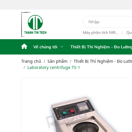
y Phân Tích Điện
Máy Phân Tích Điện
Máy phân tích NIR
Qu
hế FPA AFG
Thế FPA touch
cầm tay Portable NIR
ngo
Analyzer IAS-6100
L1
Về chúng tôi
Thiết Bị Thí Nghiệm - Đo Lườn
Trang chủ
Sản phẩm
Thiết Bị Thí Nghiệm - Đo Lườ
Laboratory centrifuge TS-1