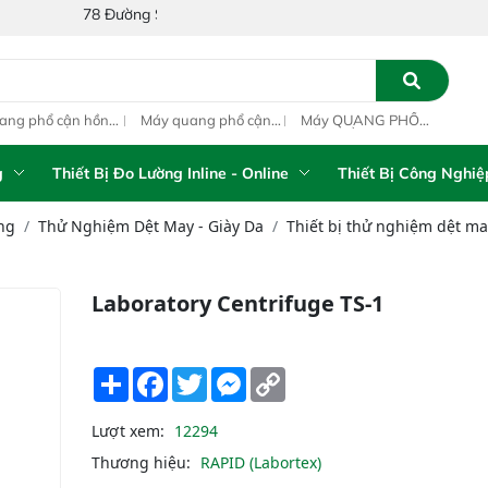
78 Đường Số 1A, Khu Phố 4, Phường Bình Tân, Thành phố Hồ Chí Mi
ang phổ cận hồng
Máy quang phổ cận
Máy QUANG PHỔ
Máy
ại inline IAS-PAT
hồng ngoại xách tay
CẬN HỒNG NGOẠI
hồn
M On-Line NIR
IAS-5100 Portable
FT-NIR Analyzer
IAS
NIR Analyzer
Vista-R
NIR
g
Thiết Bị Đo Lường Inline - Online
Thiết Bị Công Nghiệ
ng
Thử Nghiệm Dệt May - Giày Da
Thiết bị thử nghiệm dệt may
Laboratory Centrifuge TS-1
Share
Facebook
Twitter
Messenger
Copy
Link
Lượt xem:
12294
Thương hiệu:
RAPID (Labortex)