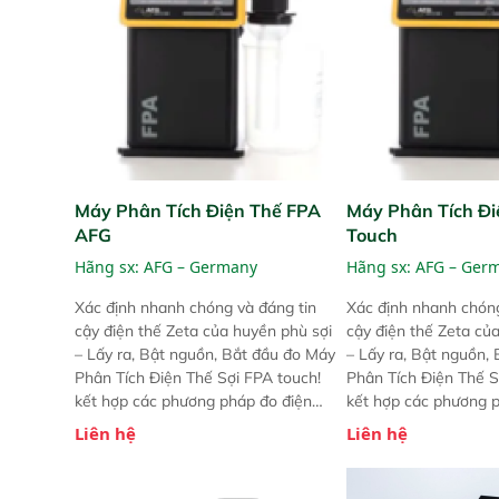
Máy Phân Tích Điện Thế FPA
Máy Phân Tích Đi
AFG
Touch
Hãng sx:
AFG – Germany
Hãng sx:
AFG – Ger
Xác định nhanh chóng và đáng tin
Xác định nhanh chóng
cậy điện thế Zeta của huyền phù sợi
cậy điện thế Zeta củ
– Lấy ra, Bật nguồn, Bắt đầu đo Máy
– Lấy ra, Bật nguồn,
Phân Tích Điện Thế Sợi FPA touch!
Phân Tích Điện Thế S
kết hợp các phương pháp đo điện
kết hợp các phương 
thế Zeta đã được chứng minh với sự
thế Zeta đã được chứ
Liên hệ
Liên hệ
đơn giản tuyệt vời trong thao tác và
đơn giản tuyệt vời tr
vận hành của các phiên bản FPA
vận hành của các ph
trước đó. Nhưng so với các phiên
trước đó. Nhưng so vớ