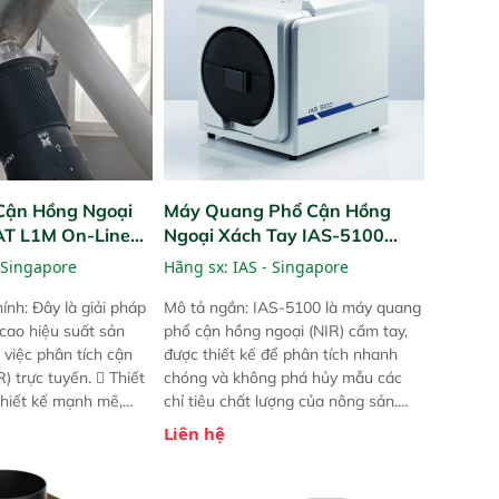
Cận Hồng Ngoại
Máy Quang Phổ Cận Hồng
PAT L1M On-Line
Ngoại Xách Tay IAS-5100
Portable NIR Analyzer
 Singapore
Hãng sx:
IAS - Singapore
ính: Đây là giải pháp
Mô tả ngắn: IAS-5100 là máy quang
 cao hiệu suất sản
phổ cận hồng ngoại (NIR) cầm tay,
 việc phân tích cận
được thiết kế để phân tích nhanh
) trực tuyến.  Thiết
chóng và không phá hủy mẫu các
 thiết kế mạnh mẽ,
chỉ tiêu chất lượng của nông sản.
 trợ tản nhiệt tăng
Phạm vi sử dụng: Thiết bị linh hoạt
Liên hệ
a kiểm tra áp suất
cho nhiều kịch bản khác nhau như
 Cam kết: Mang lại
tại điểm thu mua, trong xưởng sản
dõi thông số theo
xuất hoặc trực tiếp ngoài đồng