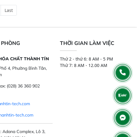
chỉ với một nút bấm
và thông số trong nhiều ngành công
Last
úc, mọi nơi. Chuyên
nghiệp khác nhau.  Độ nhạy cao:
ch mẫu nguyên liệu
Trang bị đầu dò InGaAs độ nhạy
ôi, nguyên liệu thực
cao, cung cấp phản hồi phổ tuyến
,..
tính đầy đủ, đảm bảo độ chính xác
và khả năng lặp lại tối ưu.
N PHÒNG
THỜI GIAN LÀM VIỆC
 HÓA CHẤT THÀNH TÍN
Thứ 2 - thứ 6: 8 AM - 5 PM
Thứ 7: 8 AM - 12.00 AM
hố 4, Phường Bình Tân,
m
ax:
(028) 36 360 902
nhtin-tech.com
hanhtin-tech.com
: Adana Complex, Lô 3,