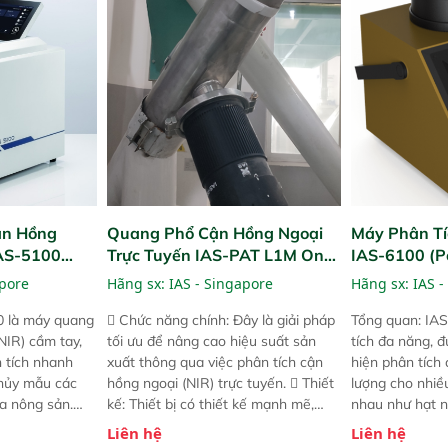
! nhỏ hơn và
dùng : phân tích mẫu nguyên liệu
thời gian thực 
g thời được
thức ăn chăn nuôi, nguyên liệu thực
liệu để tăng c
 năng mới.
phẩm, nông sản,..
nghiệp.
ận Hồng
Quang Phổ Cận Hồng Ngoại
Máy Phân Tí
IAS-5100
Trực Tuyến IAS-PAT L1M On-
IAS-6100 (P
lyzer)
Line NIR
Analyzer)
apore
Hãng sx:
IAS - Singapore
Hãng sx:
IAS -
0 là máy quang
 Chức năng chính: Đây là giải pháp
Tổng quan: IAS
NIR) cầm tay,
tối ưu để nâng cao hiệu suất sản
tích đa năng, đ
n tích nhanh
xuất thông qua việc phân tích cận
hiện phân tích 
hủy mẫu các
hồng ngoại (NIR) trực tuyến.  Thiết
lượng cho nhi
ủa nông sản.
kế: Thiết bị có thiết kế mạnh mẽ,
nhau như hạt n
t bị linh hoạt
mô-đun hóa, hỗ trợ tản nhiệt tăng
chất lỏng. Thiế
Liên hệ
Liên hệ
hác nhau như
cường và đã qua kiểm tra áp suất
kỳ ai cũng có t