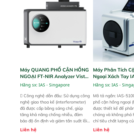
bản trước, FPA touch! nhỏ hơn và
bản trước, FPA touch
nhẹ hơn đáng kể, đồng thời được
nhẹ hơn đáng kể, đồn
nâng cấp với các tính năng mới.
nâng cấp với các tính
Máy QUANG PHỔ CẬN HỒNG
Máy Phân Tích C
NGOẠI FT-NIR Analyzer Vista-
Ngoại Xách Tay 
R
(Portable NIR Ana
Hãng sx:
IAS - Singapore
Hãng sx:
IAS - Sing
 Công nghệ dẫn đầu: Sử dụng công
Mô tả ngắn: IAS-510
nghệ giao thoa kế (interferometer)
phổ cận hồng ngoại (
đã được cấp bằng sáng chế, giúp
được thiết kế để phâ
tăng khả năng chống nhiễu, đảm
chóng và không phá 
bảo độ ổn định và giảm tần suất lỗi.
chỉ tiêu chất lượng c
 Phạm vi ứng dụng rộng: Đáp ứng
Phạm vi sử dụng: Thiế
Liên hệ
Liên hệ
nhu cầu kiểm tra đa dạng mẫu mã
cho nhiều kịch bản k