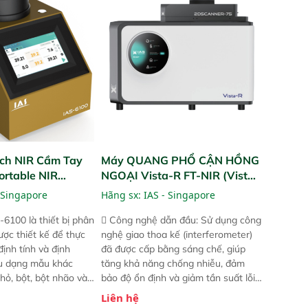
và trực quan hóa dữ
ruộng.
hỉ số ROI cho doanh
ch NIR Cầm Tay
Máy QUANG PHỔ CẬN HỒNG
ortable NIR
NGOẠI Vista-R FT-NIR (Vista-
R FT-NIR Analyzer)
 Singapore
Hãng sx:
IAS - Singapore
-6100 là thiết bị phân
 Công nghệ dẫn đầu: Sử dụng công
ược thiết kế để thực
nghệ giao thoa kế (interferometer)
định tính và định
đã được cấp bằng sáng chế, giúp
ều dạng mẫu khác
tăng khả năng chống nhiễu, đảm
hỏ, bột, bột nhão và
bảo độ ổn định và giảm tần suất lỗi.
t bị này cho phép bất
 Phạm vi ứng dụng rộng: Đáp ứng
Liên hệ
hể thực hiện phân tích
nhu cầu kiểm tra đa dạng mẫu mã