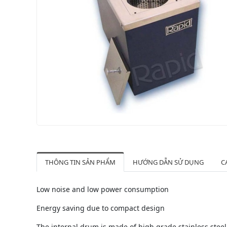
THÔNG TIN SẢN PHẨM
HƯỚNG DẪN SỬ DỤNG
C
Low noise and low power consumption
Energy saving due to compact design
The internal drum is made of high grade stainless steel