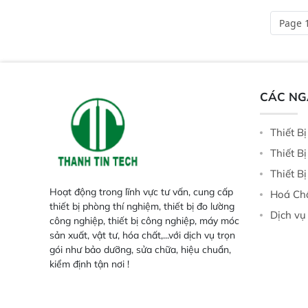
và thông số trong nhiều ngành công
tại điểm thu mua, tr
Page 1
nghiệp khác nhau.  Độ nhạy cao:
xuất hoặc trực tiếp n
Trang bị đầu dò InGaAs độ nhạy
ruộng.
cao, cung cấp phản hồi phổ tuyến
tính đầy đủ, đảm bảo độ chính xác
và khả năng lặp lại tối ưu.
CÁC N
Thiết B
Thiết B
Thiết B
Hoạt động trong lĩnh vực tư vấn, cung cấp
Hoá Ch
thiết bị phòng thí nghiệm, thiết bị đo lường
Dịch vụ
công nghiệp, thiết bị công nghiệp, máy móc
sản xuất, vật tư, hóa chất,...với dịch vụ trọn
gói như bảo dưỡng, sửa chữa, hiệu chuẩn,
kiểm định tận nơi !