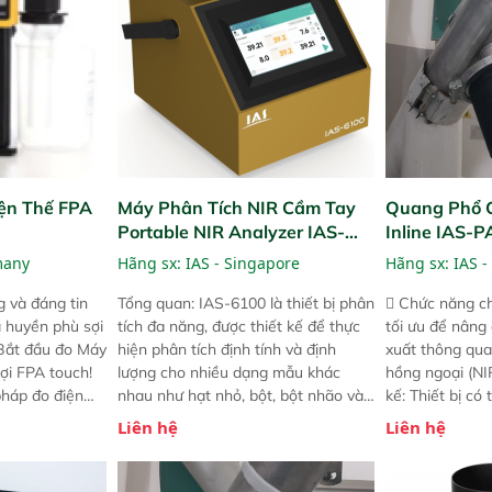
ện Thế FPA
Máy Phân Tích NIR Cầm Tay
Quang Phổ 
Portable NIR Analyzer IAS-
Inline IAS-
6100
NIR
many
Hãng sx:
IAS - Singapore
Hãng sx:
IAS -
 và đáng tin
Tổng quan: IAS-6100 là thiết bị phân
 Chức năng ch
a huyền phù sợi
tích đa năng, được thiết kế để thực
tối ưu để nâng
 Bắt đầu đo Máy
hiện phân tích định tính và định
xuất thông qua
ợi FPA touch!
lượng cho nhiều dạng mẫu khác
hồng ngoại (NIR
pháp đo điện
nhau như hạt nhỏ, bột, bột nhão và
kế: Thiết bị có
ng minh với sự
chất lỏng. Thiết bị này cho phép bất
mô-đun hóa, hỗ
Liên hệ
Liên hệ
ong thao tác và
kỳ ai cũng có thể thực hiện phân tích
cường và đã qu
iên bản FPA
đa thành phần chỉ với một nút bấm
nghiêm ngặt. 
i các phiên
đơn giản, mọi lúc, mọi nơi. Chuyên
khả năng theo 