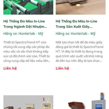
Hệ Thống Đo Màu In-Line
Hệ Thống Đo Màu In-Line
Trong Ngành Dệt Nhuộm
Trong Sản Xuất Giấy
SpectraTrend HT
SpectraTrend HT
Hãng sx:
Hunterlab - Mỹ
Hãng sx:
Hunterlab - Mỹ
Thiết bị SpectraTrend HT của
Một lựa chọn tốt để đo màu giấy
chúng tôi cung cấp các phép đo
đóng gói là thiết bị SpectraTrend
màu sắc và sắc thái không tiếp
HT. Vì đây là thiết bị đang trong
xúc có độ chính xác cao. Thiết bị
quá trình sản xuất với khả năng
cũng cung cấp dữ liệu màu liên
đo liên tục nên đây là lựa chọn
tục, khiến thiết bị trở thành lựa
tuyệt vời để sử dụng trong quá
Liên hệ
Liên hệ
chọn lý tưởng để sử dụng trong
trình sản xuất để bạn có thể phát
quá trình sản xuất nhằm xác định
hiện và khắc phục các sự cố về
và hiệu chỉnh các biến thể màu
biến đổi màu nhanh hơn và với độ
sắc sớm nhất có thể. Khả năng
chính xác cao hơn. Với hình học
thực hiện các thay đổi theo thời
0°/30°, SpectraTrend HT cung cấp
gian thực này giúp giảm thiểu
các phép đo đa năng và chính
lãng phí và các chi phí liên quan.
xác. Phần mềm tích hợp bao gồm
Thiết bị cũng giúp bạn giảm khả
các thang đo và chỉ số phổ biến
năng giao các sản phẩm được làm
như Hunter L,a,b, CIE L*a*b*, CIE