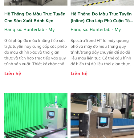
Hệ Thống Đo Màu Trực Tuyến
Hệ Thống Đo Màu Trực Tuyến
Cho Sản Xuất Bánh Kẹo
(Inline) Cho Lớp Phủ Cuộn Tôn
Màu HunterLab SpectraTrend
Hãng sx:
Hunterlab - Mỹ
Hãng sx:
Hunterlab - Mỹ
HT
Giải pháp đo màu không tiếp xúc
SpectraTrend HT là máy quang
trực tuyến này cung cấp các phép
phổ và máy đo màu trong quy
đo màu chính xác và thời gian
trình/trong dây chuyền để đo dữ
thực và tích hợp trực tiếp vào quy
liệu màu liên tục. Có thể cấu hình
trình sản xuất. Thiết kế chắc chắn
để hiển thị dữ liệu thời gian thực,
của nó phù hợp với môi trường
lý tưởng để sử dụng trong suốt
Liên hệ
Liên hệ
sản xuất khắc nghiệt.
quá trình sản xuất của bạn để
cho phép bạn đạt được phản hồi
nhanh hơn với các biến thể màu.
Thiết bị này là lựa chọn phổ biến
cho lớp phủ cuộn.