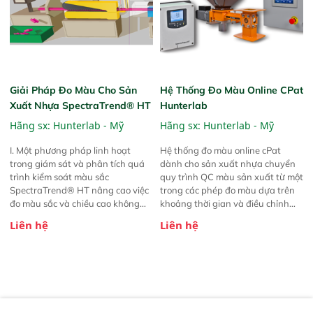
từ lô thuốc nhuộm lỗi cho khách
LCh, E313 Whiteness Index, Tint,
hàng.
E313 Yellowness Index và D1925
Yellowness Index.
Giải Pháp Đo Màu Cho Sản
Hệ Thống Đo Màu Online CPat
Xuất Nhựa SpectraTrend® HT
Hunterlab
Hãng sx:
Hunterlab - Mỹ
Hãng sx:
Hunterlab - Mỹ
I. Một phương pháp linh hoạt
Hệ thống đo màu online cPat
trong giám sát và phân tích quá
dành cho sản xuất nhựa chuyển
trình kiểm soát màu sắc
quy trình QC màu sản xuất từ một
SpectraTrend® HT nâng cao việc
trong các phép đo màu dựa trên
đo màu sắc và chiều cao không
khoảng thời gian và điều chỉnh
tiếp xúc lên một tầm cao mới, kết
thủ công sang giám sát màu theo
Liên hệ
Liên hệ
hợp tính linh hoạt, sự đơn giản và
thời gian thực, kiểm soát màu
hiệu suất trong một thiết kế nhỏ
vòng kín tự động và ngăn chặn lỗi
gọn, dễ sử dụng. SpectraTrend®
tự động.
HT hỗ trợ việc triển khai các
chương trình Quản lý Chất lượng
Toàn diện (TQM) hiện nay như
LQM, PAT, Six Sigma, DMAIC và