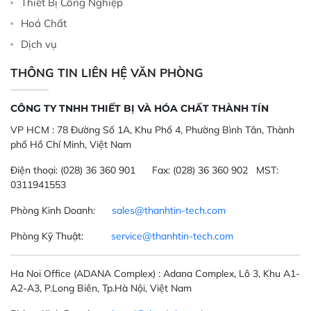
Thiết Bị Công Nghiệp
Hoá Chất
Dịch vụ
THÔNG TIN LIÊN HỆ VĂN PHÒNG
CÔNG TY TNHH THIẾT BỊ VÀ HÓA CHẤT THÀNH TÍN
VP HCM :
78 Đường Số 1A, Khu Phố 4, Phường Bình Tân, Thành
phố Hồ Chí Minh, Việt Nam
Điện thoại:
(028) 36 360 901
Fax:
(028) 36 360 902 MST:
0311941553
Phòng Kinh Doanh:
sales@thanhtin-tech.com
Phòng Kỹ Thuật:
service@thanhtin-tech.com
Ha Noi Office
(ADANA Complex)
: Adana Complex, Lô 3, Khu A1-
A2-A3, P.Long Biên, Tp.Hà Nội, Việt Nam