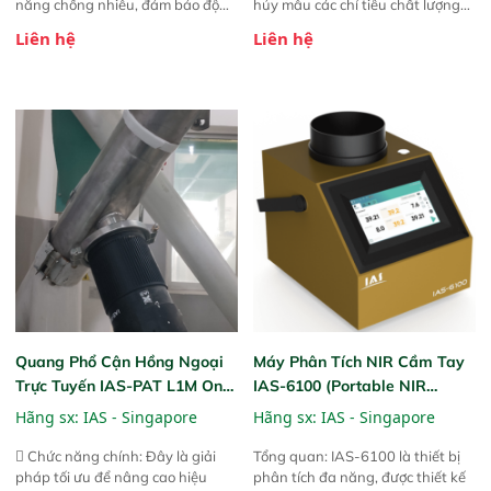
năng chống nhiễu, đảm bảo độ
hủy mẫu các chỉ tiêu chất lượng
ổn định và giảm tần suất lỗi. 
của nông sản. Phạm vi sử dụng:
Liên hệ
Liên hệ
Phạm vi ứng dụng rộng: Đáp ứng
Thiết bị linh hoạt cho nhiều kịch
nhu cầu kiểm tra đa dạng mẫu
bản khác nhau như tại điểm thu
mã và thông số trong nhiều
mua, trong xưởng sản xuất hoặc
ngành công nghiệp khác nhau. 
trực tiếp ngoài đồng ruộng.
Độ nhạy cao: Trang bị đầu dò
InGaAs độ nhạy cao, cung cấp
phản hồi phổ tuyến tính đầy đủ,
đảm bảo độ chính xác và khả
năng lặp lại tối ưu.
Quang Phổ Cận Hồng Ngoại
Máy Phân Tích NIR Cầm Tay
Trực Tuyến IAS-PAT L1M On-
IAS-6100 (Portable NIR
Line NIR
Analyzer)
Hãng sx:
IAS - Singapore
Hãng sx:
IAS - Singapore
 Chức năng chính: Đây là giải
Tổng quan: IAS-6100 là thiết bị
pháp tối ưu để nâng cao hiệu
phân tích đa năng, được thiết kế