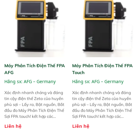
Máy Phân Tích Điện Thế FPA
Máy Phân Tích Điện Thế FPA
AFG
Touch
Hãng sx:
AFG – Germany
Hãng sx:
AFG – Germany
Xác định nhanh chóng và đáng
Xác định nhanh chóng và đáng
tin cậy điện thế Zeta của huyền
tin cậy điện thế Zeta của huyền
phù sợi – Lấy ra, Bật nguồn, Bắt
phù sợi – Lấy ra, Bật nguồn, Bắt
đầu đo Máy Phân Tích Điện Thế
đầu đo Máy Phân Tích Điện Thế
Sợi FPA touch! kết hợp các
Sợi FPA touch! kết hợp các
phương pháp đo điện thế Zeta đã
phương pháp đo điện thế Zeta đã
Liên hệ
Liên hệ
được chứng minh với sự đơn giản
được chứng minh với sự đơn giản
tuyệt vời trong thao tác và vận
tuyệt vời trong thao tác và vận
hành của các phiên bản FPA
hành của các phiên bản FPA