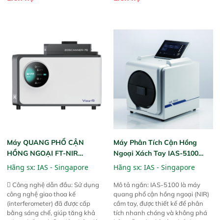
này cho phép bất kỳ ai cũng có
hỗ trợ tản nhiệt tăng cường và đã
thể thực hiện phân tích đa thành
qua kiểm tra áp suất nghiêm
phần chỉ với một nút bấm đơn
ngặt.  Cam kết: Mang lại khả
giản, mọi lúc, mọi nơi. Chuyên
năng theo dõi thông số theo thời
dùng : phân tích mẫu nguyên liệu
gian thực và trực quan hóa dữ
thức ăn chăn nuôi, nguyên liệu
liệu để tăng chỉ số ROI cho doanh
thực phẩm, nông sản,..
nghiệp.
Máy QUANG PHỔ CẬN
Máy Phân Tích Cận Hồng
HỒNG NGOẠI FT-NIR
Ngoại Xách Tay IAS-5100
Analyzer Vista-R
(Portable NIR Analyzer)
Hãng sx:
IAS - Singapore
Hãng sx:
IAS - Singapore
 Công nghệ dẫn đầu: Sử dụng
Mô tả ngắn: IAS-5100 là máy
công nghệ giao thoa kế
quang phổ cận hồng ngoại (NIR)
(interferometer) đã được cấp
cầm tay, được thiết kế để phân
bằng sáng chế, giúp tăng khả
tích nhanh chóng và không phá