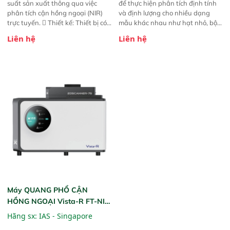
suất sản xuất thông qua việc
để thực hiện phân tích định tính
phân tích cận hồng ngoại (NIR)
và định lượng cho nhiều dạng
trực tuyến.  Thiết kế: Thiết bị có
mẫu khác nhau như hạt nhỏ, bột,
thiết kế mạnh mẽ, mô-đun hóa,
bột nhão và chất lỏng. Thiết bị
Liên hệ
Liên hệ
hỗ trợ tản nhiệt tăng cường và đã
này cho phép bất kỳ ai cũng có
qua kiểm tra áp suất nghiêm
thể thực hiện phân tích đa thành
ngặt.  Cam kết: Mang lại khả
phần chỉ với một nút bấm đơn
năng theo dõi thông số theo thời
giản, mọi lúc, mọi nơi. Chuyên
gian thực và trực quan hóa dữ
dùng : phân tích mẫu nguyên liệu
liệu để tăng chỉ số ROI cho doanh
thức ăn chăn nuôi, nguyên liệu
nghiệp.
thực phẩm, nông sản,..
Máy QUANG PHỔ CẬN
HỒNG NGOẠI Vista-R FT-NIR
(Vista-R FT-NIR Analyzer)
Hãng sx:
IAS - Singapore