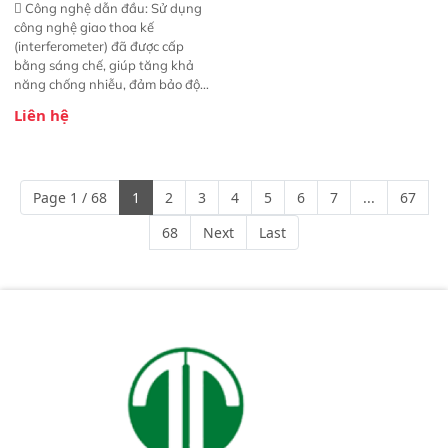
 Công nghệ dẫn đầu: Sử dụng
công nghệ giao thoa kế
(interferometer) đã được cấp
bằng sáng chế, giúp tăng khả
năng chống nhiễu, đảm bảo độ
ổn định và giảm tần suất lỗi. 
Liên hệ
Phạm vi ứng dụng rộng: Đáp ứng
nhu cầu kiểm tra đa dạng mẫu
mã và thông số trong nhiều
ngành công nghiệp khác nhau. 
Page 1 / 68
1
2
3
4
5
6
7
...
67
Độ nhạy cao: Trang bị đầu dò
InGaAs độ nhạy cao, cung cấp
68
Next
Last
phản hồi phổ tuyến tính đầy đủ,
đảm bảo độ chính xác và khả
năng lặp lại tối ưu.