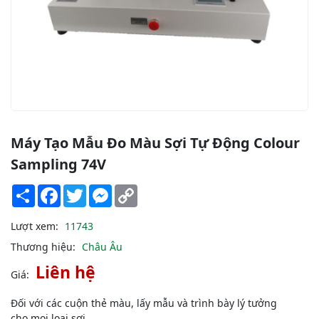
Máy Tạo Mẫu Đo Màu Sợi Tự Động Colour
Sampling 74V
Share
Facebook
Twitter
Messenger
Copy
Link
Lượt xem:
11743
Thương hiệu:
Châu Âu
Liên hệ
Giá:
Đối với các cuộn thẻ màu, lấy mẫu và trình bày lý tưởng
cho mọi loại sợi