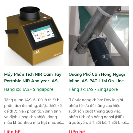
trước đó. Nhưng so với các phiên
trước đó. Nhưng so với các phiên
bản trước, FPA touch! nhỏ hơn và
bản trước, FPA touch! nhỏ hơn và
nhẹ hơn đáng kể, đồng thời được
nhẹ hơn đáng kể, đồng thời được
nâng cấp với các tính năng mới.
nâng cấp với các tính năng mới.
Máy Phân Tích NIR Cầm Tay
Quang Phổ Cận Hồng Ngoại
Portable NIR Analyzer IAS-
Inline IAS-PAT L1M On-Line
6100
NIR
Hãng sx:
IAS - Singapore
Hãng sx:
IAS - Singapore
Tổng quan: IAS-6100 là thiết bị
 Chức năng chính: Đây là giải
phân tích đa năng, được thiết kế
pháp tối ưu để nâng cao hiệu
để thực hiện phân tích định tính
suất sản xuất thông qua việc
và định lượng cho nhiều dạng
phân tích cận hồng ngoại (NIR)
mẫu khác nhau như hạt nhỏ, bột,
trực tuyến.  Thiết kế: Thiết bị có
bột nhão và chất lỏng. Thiết bị
thiết kế mạnh mẽ, mô-đun hóa,
Liên hệ
Liên hệ