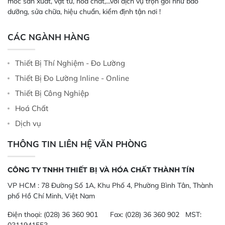
móc sản xuất, vật tư, hóa chất,...với dịch vụ trọn gói như bảo
dưỡng, sửa chữa, hiệu chuẩn, kiểm định tận nơi !
CÁC NGÀNH HÀNG
Thiết Bị Thí Nghiệm - Đo Lường
Thiết Bị Đo Lường Inline - Online
Thiết Bị Công Nghiệp
Hoá Chất
Dịch vụ
THÔNG TIN LIÊN HỆ VĂN PHÒNG
CÔNG TY TNHH THIẾT BỊ VÀ HÓA CHẤT THÀNH TÍN
VP HCM :
78 Đường Số 1A, Khu Phố 4, Phường Bình Tân, Thành
phố Hồ Chí Minh, Việt Nam
Điện thoại:
(028) 36 360 901
Fax:
(028) 36 360 902 MST:
0311941553