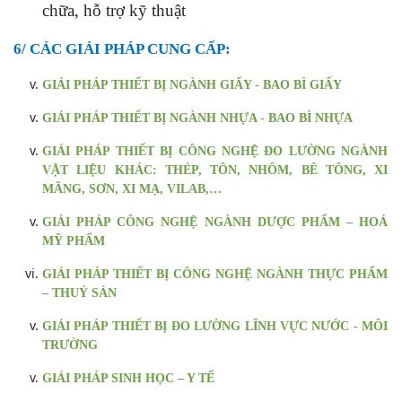
chữa, hỗ trợ kỹ thuật
6/ CÁC GIẢI PHÁP CUNG CẤP:
GIẢI PHÁP THIẾT BỊ NGÀNH GIẤY - BAO BÌ GIẤY
GIẢI PHÁP THIẾT BỊ NGÀNH NHỰA - BAO BÌ NHỰA
GIẢI PHÁP THIẾT BỊ CÔNG NGHỆ ĐO LƯỜNG NGÀNH
VẬT LIỆU KHÁC: THÉP, TÔN, NHÔM, BÊ TÔNG, XI
MĂNG, SƠN, XI MẠ, VILAB,…
GIẢI PHÁP CÔNG NGHỆ NGÀNH DƯỢC PHẨM – HOÁ
MỸ PHẨM
GIẢI PHÁP THIẾT BỊ CÔNG NGHỆ NGÀNH THỰC PHẨM
– THUỶ SẢN
GIẢI PHÁP THIẾT BỊ ĐO LƯỜNG LĨNH VỰC NƯỚC - MÔI
TRƯỜNG
GIẢI PHÁP SINH HỌC – Y TẾ