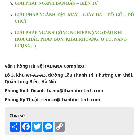
GIẢI PHÁP NGÀNH BÁN DẪN – ĐIỆN TỬ
GIẢI PHÁP NGÀNH DỆT MAY – GIÀY DA – ĐỒ GỖ - ĐỒ
CHƠI
GIẢI PHÁP NGÀNH CÔNG NGHIỆP NẶNG (DẦU KHÍ,
HOÁ CHẤT, PHÂN BÓN, KHAI KHOÁNG, Ô TÔ, NĂNG
LƯỢNG,..)
Văn Phòng Hà Nội (ADANA Complex) :
Lô 3, khu A1-A2-A3, đường Cầu Thanh Trì, Phường Cự Khối,
Quận Long Biên, Hà Nội
Phòng Kinh Doanh: hanoi@thanhtin-tech.com
Phòng Kỹ Thuật: service@thanhtin-tech.com
Chia sẻ:
Share
Facebook
Twitter
Messenger
Copy
Link