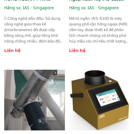
Analyzer Vista-R
(Portable NIR Analyzer)
Hãng sx:
IAS - Singapore
Hãng sx:
IAS - Singapore
 Công nghệ dẫn đầu: Sử dụng
Mô tả ngắn: IAS-5100 là máy
công nghệ giao thoa kế
quang phổ cận hồng ngoại (NIR)
(interferometer) đã được cấp
cầm tay, được thiết kế để phân
bằng sáng chế, giúp tăng khả
tích nhanh chóng và không phá
năng chống nhiễu, đảm bảo độ
hủy mẫu các chỉ tiêu chất lượng
ổn định và giảm tần suất lỗi. 
của nông sản. Phạm vi sử dụng:
Liên hệ
Liên hệ
Phạm vi ứng dụng rộng: Đáp ứng
Thiết bị linh hoạt cho nhiều kịch
nhu cầu kiểm tra đa dạng mẫu
bản khác nhau như tại điểm thu
mã và thông số trong nhiều
mua, trong xưởng sản xuất hoặc
ngành công nghiệp khác nhau. 
trực tiếp ngoài đồng ruộng.
Độ nhạy cao: Trang bị đầu dò
InGaAs độ nhạy cao, cung cấp
phản hồi phổ tuyến tính đầy đủ,
đảm bảo độ chính xác và khả
năng lặp lại tối ưu.