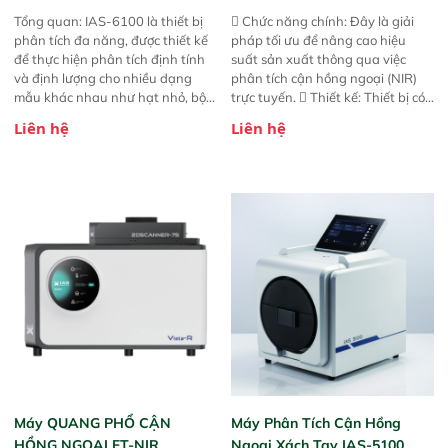
Tổng quan: IAS-6100 là thiết bị
 Chức năng chính: Đây là giải
phân tích đa năng, được thiết kế
pháp tối ưu để nâng cao hiệu
để thực hiện phân tích định tính
suất sản xuất thông qua việc
và định lượng cho nhiều dạng
phân tích cận hồng ngoại (NIR)
mẫu khác nhau như hạt nhỏ, bột,
trực tuyến.  Thiết kế: Thiết bị có
bột nhão và chất lỏng. Thiết bị
thiết kế mạnh mẽ, mô-đun hóa,
Liên hệ
Liên hệ
này cho phép bất kỳ ai cũng có
hỗ trợ tản nhiệt tăng cường và đã
thể thực hiện phân tích đa thành
qua kiểm tra áp suất nghiêm
phần chỉ với một nút bấm đơn
ngặt.  Cam kết: Mang lại khả
giản, mọi lúc, mọi nơi. Chuyên
năng theo dõi thông số theo thời
dùng : phân tích mẫu nguyên liệu
gian thực và trực quan hóa dữ
thức ăn chăn nuôi, nguyên liệu
liệu để tăng chỉ số ROI cho doanh
thực phẩm, nông sản,..
nghiệp.
Máy QUANG PHỔ CẬN
Máy Phân Tích Cận Hồng
HỒNG NGOẠI FT-NIR
Ngoại Xách Tay IAS-5100