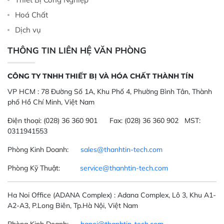
Hoá Chất
Dịch vụ
THÔNG TIN LIÊN HỆ VĂN PHÒNG
CÔNG TY TNHH THIẾT BỊ VÀ HÓA CHẤT THÀNH TÍN
VP HCM :
78 Đường Số 1A, Khu Phố 4, Phường Bình Tân, Thành
phố Hồ Chí Minh, Việt Nam
Điện thoại:
(028) 36 360 901
Fax:
(028) 36 360 902 MST:
0311941553
Phòng Kinh Doanh:
sales@thanhtin-tech.com
Phòng Kỹ Thuật:
service@thanhtin-tech.com
Ha Noi Office
(ADANA Complex)
: Adana Complex, Lô 3, Khu A1-
A2-A3, P.Long Biên, Tp.Hà Nội, Việt Nam
Phòng Kinh Doanh:
hanoi@thanhtin-tech.com