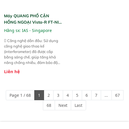
Máy QUANG PHỔ CẬN
HỒNG NGOẠI Vista-R FT-NIR
(Vista-R FT-NIR Analyzer)
Hãng sx:
IAS - Singapore
 Công nghệ dẫn đầu: Sử dụng
công nghệ giao thoa kế
(interferometer) đã được cấp
bằng sáng chế, giúp tăng khả
năng chống nhiễu, đảm bảo độ
ổn định và giảm tần suất lỗi. 
Liên hệ
Phạm vi ứng dụng rộng: Đáp ứng
nhu cầu kiểm tra đa dạng mẫu
mã và thông số trong nhiều
ngành công nghiệp khác nhau. 
Page 1 / 68
1
2
3
4
5
6
7
...
67
Độ nhạy cao: Trang bị đầu dò
InGaAs độ nhạy cao, cung cấp
68
Next
Last
phản hồi phổ tuyến tính đầy đủ,
đảm bảo độ chính xác và khả
năng lặp lại tối ưu.