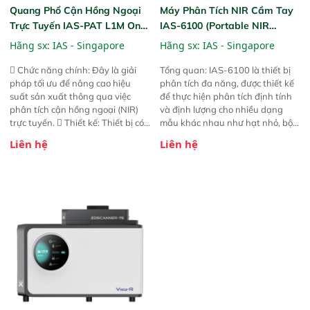
Quang Phổ Cận Hồng Ngoại
Máy Phân Tích NIR Cầm Tay
Trực Tuyến IAS-PAT L1M On-
IAS-6100 (Portable NIR
Line NIR
Analyzer)
Hãng sx:
IAS - Singapore
Hãng sx:
IAS - Singapore
 Chức năng chính: Đây là giải
Tổng quan: IAS-6100 là thiết bị
pháp tối ưu để nâng cao hiệu
phân tích đa năng, được thiết kế
suất sản xuất thông qua việc
để thực hiện phân tích định tính
phân tích cận hồng ngoại (NIR)
và định lượng cho nhiều dạng
trực tuyến.  Thiết kế: Thiết bị có
mẫu khác nhau như hạt nhỏ, bột,
thiết kế mạnh mẽ, mô-đun hóa,
bột nhão và chất lỏng. Thiết bị
Liên hệ
Liên hệ
hỗ trợ tản nhiệt tăng cường và đã
này cho phép bất kỳ ai cũng có
qua kiểm tra áp suất nghiêm
thể thực hiện phân tích đa thành
ngặt.  Cam kết: Mang lại khả
phần chỉ với một nút bấm đơn
năng theo dõi thông số theo thời
giản, mọi lúc, mọi nơi. Chuyên
gian thực và trực quan hóa dữ
dùng : phân tích mẫu nguyên liệu
liệu để tăng chỉ số ROI cho doanh
thức ăn chăn nuôi, nguyên liệu
nghiệp.
thực phẩm, nông sản,..