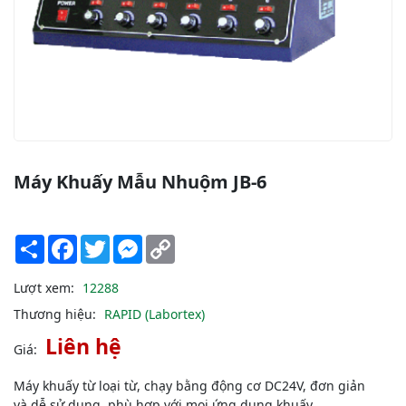
Máy Khuấy Mẫu Nhuộm JB-6
Share
Facebook
Twitter
Messenger
Copy
Link
Lượt xem:
12288
Thương hiệu:
RAPID (Labortex)
Liên hệ
Giá:
Máy khuấy từ loại từ, chạy bằng động cơ DC24V, đơn giản
và dễ sử dụng, phù hợp với mọi ứng dụng khuấy.