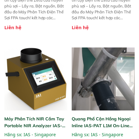
phù sợi – Lấy ra, Bật nguồn, Bắt
phù sợi – Lấy ra, Bật nguồn, Bắt
đầu đo Máy Phân Tích Điện Thế
đầu đo Máy Phân Tích Điện Thế
Sợi FPA touch! kết hợp các
Sợi FPA touch! kết hợp các
phương pháp đo điện thế Zeta đã
phương pháp đo điện thế Zeta đã
Liên hệ
Liên hệ
được chứng minh với sự đơn giản
được chứng minh với sự đơn giản
tuyệt vời trong thao tác và vận
tuyệt vời trong thao tác và vận
hành của các phiên bản FPA
hành của các phiên bản FPA
trước đó. Nhưng so với các phiên
trước đó. Nhưng so với các phiên
bản trước, FPA touch! nhỏ hơn và
bản trước, FPA touch! nhỏ hơn và
nhẹ hơn đáng kể, đồng thời được
nhẹ hơn đáng kể, đồng thời được
nâng cấp với các tính năng mới.
nâng cấp với các tính năng mới.
Máy Phân Tích NIR Cầm Tay
Quang Phổ Cận Hồng Ngoại
Portable NIR Analyzer IAS-
Inline IAS-PAT L1M On-Line
6100
NIR
Hãng sx:
IAS - Singapore
Hãng sx:
IAS - Singapore