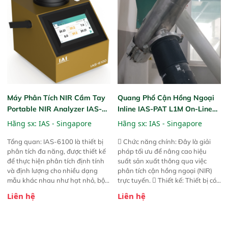
nâng cấp với các tính năng mới.
nâng cấp với các tính năng mới.
Máy Phân Tích NIR Cầm Tay
Quang Phổ Cận Hồng Ngoại
Portable NIR Analyzer IAS-
Inline IAS-PAT L1M On-Line
6100
NIR
Hãng sx:
IAS - Singapore
Hãng sx:
IAS - Singapore
Tổng quan: IAS-6100 là thiết bị
 Chức năng chính: Đây là giải
phân tích đa năng, được thiết kế
pháp tối ưu để nâng cao hiệu
để thực hiện phân tích định tính
suất sản xuất thông qua việc
và định lượng cho nhiều dạng
phân tích cận hồng ngoại (NIR)
mẫu khác nhau như hạt nhỏ, bột,
trực tuyến.  Thiết kế: Thiết bị có
bột nhão và chất lỏng. Thiết bị
thiết kế mạnh mẽ, mô-đun hóa,
Liên hệ
Liên hệ
này cho phép bất kỳ ai cũng có
hỗ trợ tản nhiệt tăng cường và đã
thể thực hiện phân tích đa thành
qua kiểm tra áp suất nghiêm
phần chỉ với một nút bấm đơn
ngặt.  Cam kết: Mang lại khả