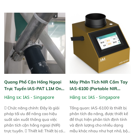
nhu cầu kiểm tra đa dạng mẫu
bản khác nhau như tại điểm thu
mã và thông số trong nhiều
mua, trong xưởng sản xuất hoặc
ngành công nghiệp khác nhau. 
trực tiếp ngoài đồng ruộng.
Độ nhạy cao: Trang bị đầu dò
InGaAs độ nhạy cao, cung cấp
phản hồi phổ tuyến tính đầy đủ,
đảm bảo độ chính xác và khả
năng lặp lại tối ưu.
Quang Phổ Cận Hồng Ngoại
Máy Phân Tích NIR Cầm Tay
Trực Tuyến IAS-PAT L1M On-
IAS-6100 (Portable NIR
Line NIR
Analyzer)
Hãng sx:
IAS - Singapore
Hãng sx:
IAS - Singapore
 Chức năng chính: Đây là giải
Tổng quan: IAS-6100 là thiết bị
pháp tối ưu để nâng cao hiệu
phân tích đa năng, được thiết kế
suất sản xuất thông qua việc
để thực hiện phân tích định tính
phân tích cận hồng ngoại (NIR)
và định lượng cho nhiều dạng
trực tuyến.  Thiết kế: Thiết bị có
mẫu khác nhau như hạt nhỏ, bột,