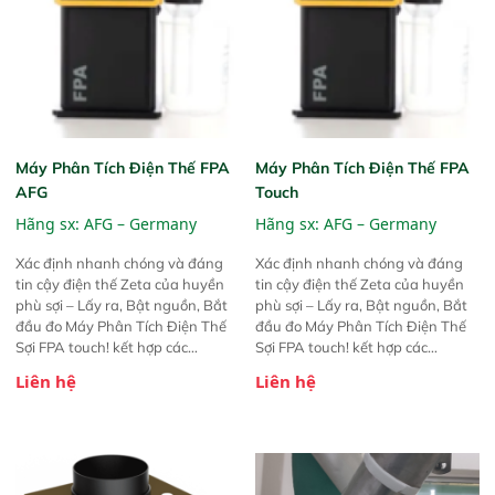
Máy Phân Tích Điện Thế FPA
Máy Phân Tích Điện Thế FPA
AFG
Touch
Hãng sx:
AFG – Germany
Hãng sx:
AFG – Germany
Xác định nhanh chóng và đáng
Xác định nhanh chóng và đáng
tin cậy điện thế Zeta của huyền
tin cậy điện thế Zeta của huyền
phù sợi – Lấy ra, Bật nguồn, Bắt
phù sợi – Lấy ra, Bật nguồn, Bắt
đầu đo Máy Phân Tích Điện Thế
đầu đo Máy Phân Tích Điện Thế
Sợi FPA touch! kết hợp các
Sợi FPA touch! kết hợp các
phương pháp đo điện thế Zeta đã
phương pháp đo điện thế Zeta đã
Liên hệ
Liên hệ
được chứng minh với sự đơn giản
được chứng minh với sự đơn giản
tuyệt vời trong thao tác và vận
tuyệt vời trong thao tác và vận
hành của các phiên bản FPA
hành của các phiên bản FPA
trước đó. Nhưng so với các phiên
trước đó. Nhưng so với các phiên
bản trước, FPA touch! nhỏ hơn và
bản trước, FPA touch! nhỏ hơn và
nhẹ hơn đáng kể, đồng thời được
nhẹ hơn đáng kể, đồng thời được