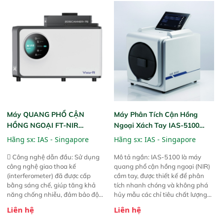
giản, mọi lúc, mọi nơi. Chuyên
năng theo dõi thông số theo thời
dùng : phân tích mẫu nguyên liệu
gian thực và trực quan hóa dữ
thức ăn chăn nuôi, nguyên liệu
liệu để tăng chỉ số ROI cho doanh
thực phẩm, nông sản,..
nghiệp.
Máy QUANG PHỔ CẬN
Máy Phân Tích Cận Hồng
HỒNG NGOẠI FT-NIR
Ngoại Xách Tay IAS-5100
Analyzer Vista-R
(Portable NIR Analyzer)
Hãng sx:
IAS - Singapore
Hãng sx:
IAS - Singapore
 Công nghệ dẫn đầu: Sử dụng
Mô tả ngắn: IAS-5100 là máy
công nghệ giao thoa kế
quang phổ cận hồng ngoại (NIR)
(interferometer) đã được cấp
cầm tay, được thiết kế để phân
bằng sáng chế, giúp tăng khả
tích nhanh chóng và không phá
năng chống nhiễu, đảm bảo độ
hủy mẫu các chỉ tiêu chất lượng
ổn định và giảm tần suất lỗi. 
của nông sản. Phạm vi sử dụng:
Liên hệ
Liên hệ
Phạm vi ứng dụng rộng: Đáp ứng
Thiết bị linh hoạt cho nhiều kịch