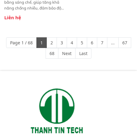
bằng sáng chế, giúp tăng khả
năng chống nhiễu, đảm bảo độ
ổn định và giảm tần suất lỗi. 
Liên hệ
Phạm vi ứng dụng rộng: Đáp ứng
nhu cầu kiểm tra đa dạng mẫu
mã và thông số trong nhiều
ngành công nghiệp khác nhau. 
Page 1 / 68
1
2
3
4
5
6
7
...
67
Độ nhạy cao: Trang bị đầu dò
InGaAs độ nhạy cao, cung cấp
68
Next
Last
phản hồi phổ tuyến tính đầy đủ,
đảm bảo độ chính xác và khả
năng lặp lại tối ưu.