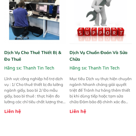
Dịch Vụ Cho Thuê Thiết Bị &
Dịch Vụ Chuẩn Đoán Và Sửa
Đo Thuê
Chữa
Hãng sx:
Thanh Tin Tech
Hãng sx:
Thanh Tin Tech
Lĩnh vực công nghiệp hổ trợ dịch
Mục tiêu Dịch vụ thực hiện chuyên
vụ : 1/ Cho thuê thiết bị đo lường
ngành Nhanh chóng giải quyết
ngành giấy, bao bì 2/ Đo mẫu
triệt để Tránh hư hỏng thêm thiết
giấy, bao bì thuê : thực hiện đo
bị khi dùng tiếp hoặc tạm sửa
lường các chỉ tiêu chất lượng theo
chữa Đảm bảo độ chính xác đo
yêu cầu KH 3/ Cho thuê & đo thuê
sau khi sửa chữa.
Liên hệ
Liên hệ
chỉ số màu sắc, so sánh màu sản
phẩm, nguyên liệu,..