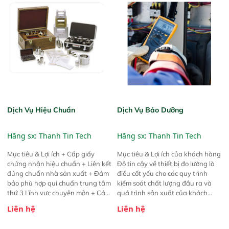
Dịch Vụ Hiệu Chuẩn
Dịch Vụ Bảo Dưỡng
Hãng sx:
Thanh Tin Tech
Hãng sx:
Thanh Tin Tech
Mục tiêu & Lợi ích + Cấp giấy
Mục tiêu & Lợi ích của khách hàng
chứng nhận hiệu chuẩn + Liên kết
Độ tin cậy về thiết bị đo lường là
đúng chuẩn nhà sản xuất + Đảm
điều cốt yếu cho các quy trình
bảo phù hợp qui chuẩn trung tâm
kiểm soát chất lượng đầu ra và
thứ 3 Lĩnh vưc chuyên môn + Các
quá trình sản xuất của khách
thiết bị đo lường lĩnh vực giấy, bao
hàng. Tăng độ tin cậy của thiết bị
Liên hệ
Liên hệ
bì giấy + Các thiết bị đo lường lĩnh
Ngăn ngừa để giảm nguy cơ hỏng
vực nhựa, bao bì nhựa, cao su +
hóc bất ngờ. Giảm thiểu thời gian