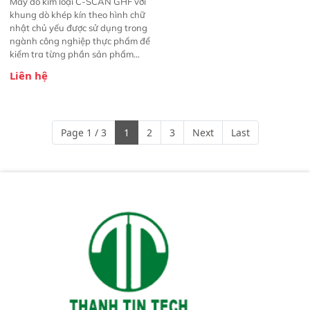
Máy dò kim loại C-SCAN GHF với
khung dò khép kín theo hình chữ
nhật chủ yếu được sử dụng trong
ngành công nghiệp thực phẩm để
kiểm tra từng phần sản phẩm
hoặc mảnh nguyên liệu trên băng
Liên hệ
tải . Sản phẩm dò tất cả các tạp
chất kim loại từ tính và phi từ tính
(thép, thép không gỉ, nhôm,…) –
thậm chí với những tạp chất nằm
Page 1 / 3
1
2
3
Next
Last
bên trong sản phẩm.