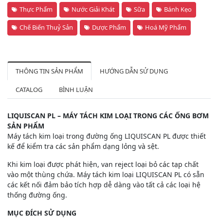
Thực Phẩm
Nước Giải Khát
Sữa
Bánh Kẹo
Chế Biến Thuỷ Sản
Dược Phẩm
Hoá Mỹ Phẩm
THÔNG TIN SẢN PHẨM
HƯỚNG DẪN SỬ DỤNG
CATALOG
BÌNH LUẬN
LIQUISCAN PL – MÁY TÁCH KIM LOẠI TRONG CÁC ỐNG BƠM
SẢN PHẨM
Máy tách kim loại trong đường ống LIQUISCAN PL được thiết
kế để kiểm tra các sản phẩm dạng lỏng và sệt.
Khi kim loại được phát hiện, van reject loại bỏ các tạp chất
vào một thùng chứa. Máy tách kim loại LIQUISCAN PL có sẵn
các kết nối đảm bảo tích hợp dễ dàng vào tất cả các loại hệ
thống đường ống.
MỤC ĐÍCH SỬ DỤNG