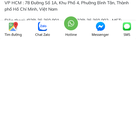
VP HCM :
78 Đường Số 1A, Khu Phố 4, Phường Bình Tân, Thành
phố Hồ Chí Minh, Việt Nam
Điện thoại:
(028) 36 360 901
Fax:
(028) 36 360 902 MST:
0311941553
Tìm đường
Chat Zalo
Hotline
Messenger
SMS
Phòng Kinh Doanh:
sales@thanhtin-tech.com
Phòng Kỹ Thuật:
service@thanhtin-tech.com
Ha Noi Office
(ADANA Complex)
: Adana Complex, Lô 3, Khu A1-
A2-A3, P.Long Biên, Tp.Hà Nội, Việt Nam
Phòng Kinh Doanh:
hanoi@thanhtin-tech.com
Phòng Kỹ Thuật:
service@thanhtin-tech.com
THỜI GIAN LÀM VIỆC