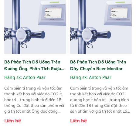
Bộ Phân Tích Đồ Uống Trên
Bộ Phân Tích Đồ Uống Trên
Đường Ống, Phân Tích Rượu
Dây Chuyền Beer Monitor
Wine Monitor
Hãng sx:
Anton Paar
Hãng sx:
Anton Paar
Cảm biến tỉ trọng và vận tốc âm
Cảm biến tỉ trọng và vận tốc âm
thanh kết hợp với việc đo CO2 Ít
thanh kết hợp với việc đo CO2
bảo trì – trung bình từ 6 đến 18
quang học Ít bảo trì – trung bình
tháng Cài đặt theo sản phẩm với
từ 6 đến 18 tháng Cài đặt theo
giá trị tốt nhất Ống dao động
sản phẩm với giá trị tốt nhất Lắp
hình W Xử lý tín hiệu số
đặt inline Xử lý tín hiệu số
Liên hệ
Liên hệ