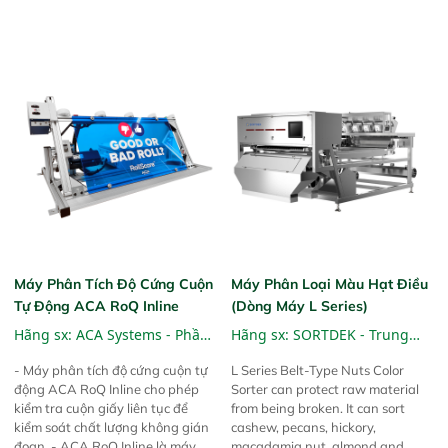
inline và lắp đặt bypass
pin, Permi giúp bạn kiểm soát mọi
thứ – trước khi những vấn đề nhỏ
trở thành vấn đề lớn.
Máy Phân Tích Độ Cứng Cuộn
Máy Phân Loại Màu Hạt Điều
Tự Động ACA RoQ Inline
(dòng Máy L Series)
Hãng sx:
ACA Systems - Phần
Hãng sx:
SORTDEK - Trung
Lan
Quốc
- Máy phân tích độ cứng cuộn tự
L Series Belt-Type Nuts Color
động ACA RoQ Inline cho phép
Sorter can protect raw material
kiểm tra cuộn giấy liên tục để
from being broken. It can sort
kiểm soát chất lượng không gián
cashew, pecans, hickory,
đoạn. - ACA RoQ Inline là máy
macadamia nut, almond and