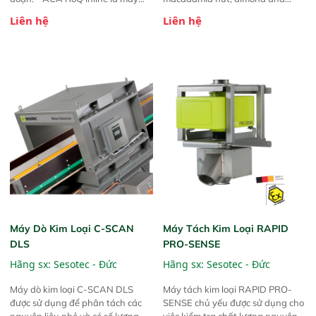
phân tích độ cứng cuộn hoàn
others. Foreign materials like
Liên hệ
Liên hệ
toàn tự động được thiết kế để lắp
stone can be detected and
đặt trực tiếp vào dây chuyền sản
removed from the raw material. L
xuất. Nó đo độ cứng của từng
sereis color sorter always provides
cuộn giấy sau máy cuộn và trước
customers with intelligent,
khi đóng gói mà không cần can
professional and
thiệp thủ công.
comprehensiesorting solutions.
Máy Dò Kim Loại C-SCAN
Máy Tách Kim Loại RAPID
DLS
PRO-SENSE
Hãng sx:
Sesotec - Đức
Hãng sx:
Sesotec - Đức
Máy dò kim loại C-SCAN DLS
Máy tách kim loại RAPID PRO-
được sử dụng để phân tách các
SENSE chủ yếu được sử dụng cho
nguyên liệu nhỏ và có số lượng
việc kiểm tra chất lượng nguyên