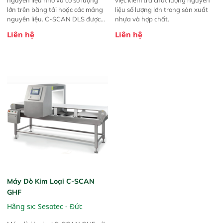
lớn trên băng tải hoặc các mảng
liệu số lượng lớn trong sản xuất
nguyên liệu. C-SCAN DLS được
nhựa và hợp chất.
sử dụng để bảo vệ máy móc cho
Liên hệ
Liên hệ
các máy tạo hạt, máy cắt, máy
nghiền, máy cán lò, máy cưa đai,
máy bào, và nhiều loại máy khác.
Máy Dò Kim Loại C-SCAN
GHF
Hãng sx:
Sesotec - Đức