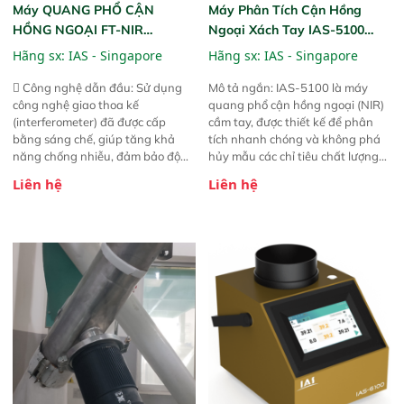
Máy QUANG PHỔ CẬN
Máy Phân Tích Cận Hồng
HỒNG NGOẠI FT-NIR
Ngoại Xách Tay IAS-5100
Analyzer Vista-R
(Portable NIR Analyzer)
Hãng sx:
IAS - Singapore
Hãng sx:
IAS - Singapore
 Công nghệ dẫn đầu: Sử dụng
Mô tả ngắn: IAS-5100 là máy
công nghệ giao thoa kế
quang phổ cận hồng ngoại (NIR)
(interferometer) đã được cấp
cầm tay, được thiết kế để phân
bằng sáng chế, giúp tăng khả
tích nhanh chóng và không phá
năng chống nhiễu, đảm bảo độ
hủy mẫu các chỉ tiêu chất lượng
ổn định và giảm tần suất lỗi. 
của nông sản. Phạm vi sử dụng:
Liên hệ
Liên hệ
Phạm vi ứng dụng rộng: Đáp ứng
Thiết bị linh hoạt cho nhiều kịch
nhu cầu kiểm tra đa dạng mẫu
bản khác nhau như tại điểm thu
mã và thông số trong nhiều
mua, trong xưởng sản xuất hoặc
ngành công nghiệp khác nhau. 
trực tiếp ngoài đồng ruộng.
Độ nhạy cao: Trang bị đầu dò
InGaAs độ nhạy cao, cung cấp
phản hồi phổ tuyến tính đầy đủ,
đảm bảo độ chính xác và khả
năng lặp lại tối ưu.