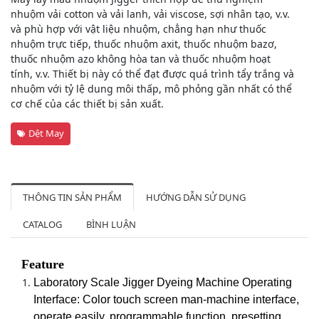
nhuộm vải cotton và vải lanh, vải viscose, sợi nhân tạo, v.v.
và phù hợp với vật liệu nhuộm, chẳng hạn như thuốc
nhuộm trực tiếp, thuốc nhuộm axit, thuốc nhuộm bazơ,
thuốc nhuộm azo không hòa tan và thuốc nhuộm hoạt
tính, v.v. Thiết bị này có thể đạt được quá trình tẩy trắng và
nhuộm với tỷ lệ dung môi thấp, mô phỏng gần nhất có thể
cơ chế của các thiết bị sản xuất.
Dệt May
THÔNG TIN SẢN PHẨM
HƯỚNG DẪN SỬ DỤNG
CATALOG
BÌNH LUẬN
Feature
Laboratory Scale Jigger Dyeing Machine
Operating
Interface: Color touch screen man-machine interface,
operate easily, programmable function, presetting