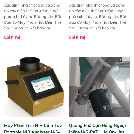
Xác định nhanh chóng và đáng
Xác định nhanh chóng và đáng
tin cậy điện thế Zeta của huyền
tin cậy điện thế Zeta của huyền
phù sợi – Lấy ra, Bật nguồn, Bắt
phù sợi – Lấy ra, Bật nguồn, Bắt
đầu đo Máy Phân Tích Điện Thế
đầu đo Máy Phân Tích Điện Thế
Sợi FPA touch! kết hợp các
Sợi FPA touch! kết hợp các
phương pháp đo điện thế Zeta đã
phương pháp đo điện thế Zeta đã
Liên hệ
Liên hệ
được chứng minh với sự đơn giản
được chứng minh với sự đơn giản
tuyệt vời trong thao tác và vận
tuyệt vời trong thao tác và vận
hành của các phiên bản FPA
hành của các phiên bản FPA
trước đó. Nhưng so với các phiên
trước đó. Nhưng so với các phiên
bản trước, FPA touch! nhỏ hơn và
bản trước, FPA touch! nhỏ hơn và
nhẹ hơn đáng kể, đồng thời được
nhẹ hơn đáng kể, đồng thời được
nâng cấp với các tính năng mới.
nâng cấp với các tính năng mới.
Máy Phân Tích NIR Cầm Tay
Quang Phổ Cận Hồng Ngoại
Portable NIR Analyzer IAS-
Inline IAS-PAT L1M On-Line