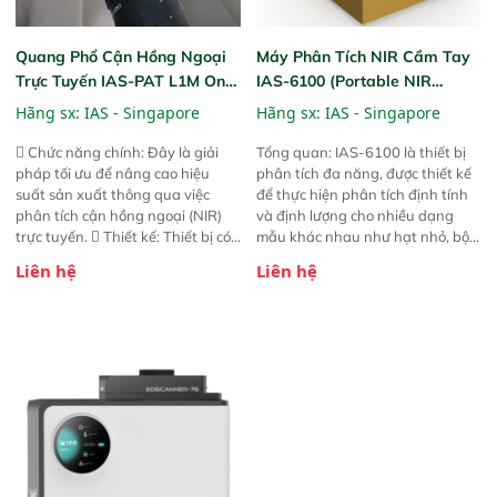
Quang Phổ Cận Hồng Ngoại
Máy Phân Tích NIR Cầm Tay
Trực Tuyến IAS-PAT L1M On-
IAS-6100 (Portable NIR
Line NIR
Analyzer)
Hãng sx:
IAS - Singapore
Hãng sx:
IAS - Singapore
 Chức năng chính: Đây là giải
Tổng quan: IAS-6100 là thiết bị
pháp tối ưu để nâng cao hiệu
phân tích đa năng, được thiết kế
suất sản xuất thông qua việc
để thực hiện phân tích định tính
phân tích cận hồng ngoại (NIR)
và định lượng cho nhiều dạng
trực tuyến.  Thiết kế: Thiết bị có
mẫu khác nhau như hạt nhỏ, bột,
thiết kế mạnh mẽ, mô-đun hóa,
bột nhão và chất lỏng. Thiết bị
Liên hệ
Liên hệ
hỗ trợ tản nhiệt tăng cường và đã
này cho phép bất kỳ ai cũng có
qua kiểm tra áp suất nghiêm
thể thực hiện phân tích đa thành
ngặt.  Cam kết: Mang lại khả
phần chỉ với một nút bấm đơn
năng theo dõi thông số theo thời
giản, mọi lúc, mọi nơi. Chuyên
gian thực và trực quan hóa dữ
dùng : phân tích mẫu nguyên liệu
liệu để tăng chỉ số ROI cho doanh
thức ăn chăn nuôi, nguyên liệu
nghiệp.
thực phẩm, nông sản,..