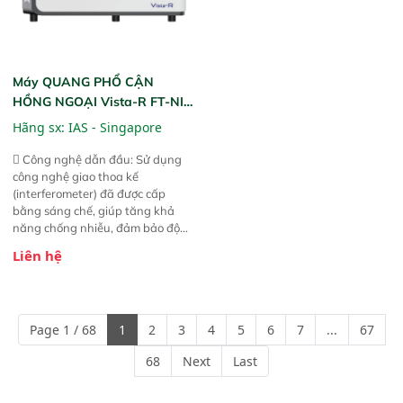
Máy QUANG PHỔ CẬN
HỒNG NGOẠI Vista-R FT-NIR
(Vista-R FT-NIR Analyzer)
Hãng sx:
IAS - Singapore
 Công nghệ dẫn đầu: Sử dụng
công nghệ giao thoa kế
(interferometer) đã được cấp
bằng sáng chế, giúp tăng khả
năng chống nhiễu, đảm bảo độ
ổn định và giảm tần suất lỗi. 
Liên hệ
Phạm vi ứng dụng rộng: Đáp ứng
nhu cầu kiểm tra đa dạng mẫu
mã và thông số trong nhiều
ngành công nghiệp khác nhau. 
Page 1 / 68
1
2
3
4
5
6
7
...
67
Độ nhạy cao: Trang bị đầu dò
InGaAs độ nhạy cao, cung cấp
68
Next
Last
phản hồi phổ tuyến tính đầy đủ,
đảm bảo độ chính xác và khả
năng lặp lại tối ưu.