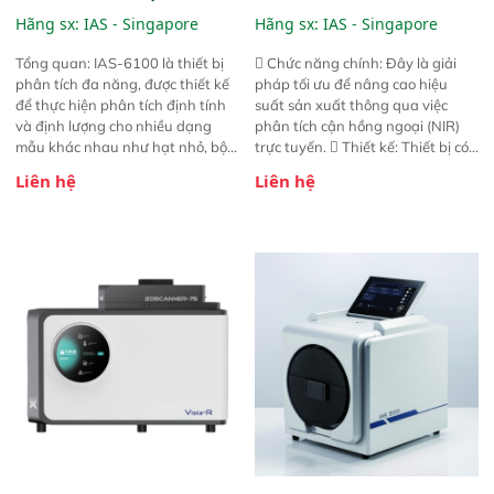
6100
NIR
Hãng sx:
IAS - Singapore
Hãng sx:
IAS - Singapore
Tổng quan: IAS-6100 là thiết bị
 Chức năng chính: Đây là giải
phân tích đa năng, được thiết kế
pháp tối ưu để nâng cao hiệu
để thực hiện phân tích định tính
suất sản xuất thông qua việc
và định lượng cho nhiều dạng
phân tích cận hồng ngoại (NIR)
mẫu khác nhau như hạt nhỏ, bột,
trực tuyến.  Thiết kế: Thiết bị có
bột nhão và chất lỏng. Thiết bị
thiết kế mạnh mẽ, mô-đun hóa,
Liên hệ
Liên hệ
này cho phép bất kỳ ai cũng có
hỗ trợ tản nhiệt tăng cường và đã
thể thực hiện phân tích đa thành
qua kiểm tra áp suất nghiêm
phần chỉ với một nút bấm đơn
ngặt.  Cam kết: Mang lại khả
giản, mọi lúc, mọi nơi. Chuyên
năng theo dõi thông số theo thời
dùng : phân tích mẫu nguyên liệu
gian thực và trực quan hóa dữ
thức ăn chăn nuôi, nguyên liệu
liệu để tăng chỉ số ROI cho doanh
thực phẩm, nông sản,..
nghiệp.