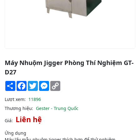
Máy Nhuộm Jigger Phòng Thí Nghiệm GT-
D27
Share
Facebook
Twitter
Messenger
Copy
Link
Lượt xem:
11896
Thương hiệu:
Gester - Trung Quốc
Liên hệ
Giá:
Ứng dụng
Máy lấy mẫu nhuộm Jigger thích hợp để thử nghiệm