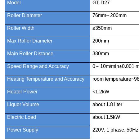
Model
GT-D27
Roller Diameter
76mm~ 200mm
Roller Width
≤350mm
Max Roller Diameter
200mm
Main Roller Distance
380mm
Speed Range and Accuracy
0
～
10m/min±0.001 m
Heating Temperature and Accuracy
room temperature~9
Heater Power
<1.2kW
Liquor Volume
about 1.8 liter
Electric Load
about 1.5kW
Power Supply
220V, 1 phase, 50Hz