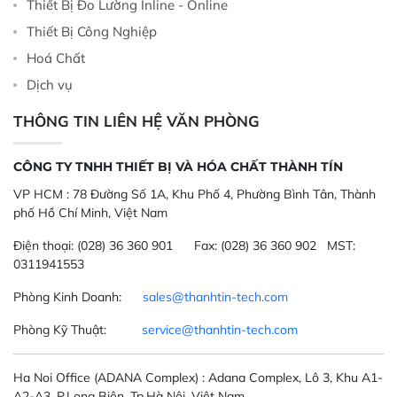
Thiết Bị Đo Lường Inline - Online
Thiết Bị Công Nghiệp
Hoá Chất
Dịch vụ
THÔNG TIN LIÊN HỆ VĂN PHÒNG
CÔNG TY TNHH THIẾT BỊ VÀ HÓA CHẤT THÀNH TÍN
VP HCM :
78 Đường Số 1A, Khu Phố 4, Phường Bình Tân, Thành
phố Hồ Chí Minh, Việt Nam
Điện thoại:
(028) 36 360 901
Fax:
(028) 36 360 902 MST:
0311941553
Phòng Kinh Doanh:
sales@thanhtin-tech.com
Phòng Kỹ Thuật:
service@thanhtin-tech.com
Ha Noi Office
(ADANA Complex)
: Adana Complex, Lô 3, Khu A1-
A2-A3, P.Long Biên, Tp.Hà Nội, Việt Nam