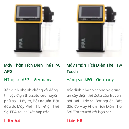
Máy Phân Tích Điện Thế FPA
Máy Phân Tích Điện Thế FPA
AFG
Touch
Hãng sx:
AFG – Germany
Hãng sx:
AFG – Germany
Xác định nhanh chóng và đáng
Xác định nhanh chóng và đáng
tin cậy điện thế Zeta của huyền
tin cậy điện thế Zeta của huyền
phù sợi – Lấy ra, Bật nguồn, Bắt
phù sợi – Lấy ra, Bật nguồn, Bắt
đầu đo Máy Phân Tích Điện Thế
đầu đo Máy Phân Tích Điện Thế
Sợi FPA touch! kết hợp các
Sợi FPA touch! kết hợp các
phương pháp đo điện thế Zeta đã
phương pháp đo điện thế Zeta đã
Liên hệ
Liên hệ
được chứng minh với sự đơn giản
được chứng minh với sự đơn giản
tuyệt vời trong thao tác và vận
tuyệt vời trong thao tác và vận