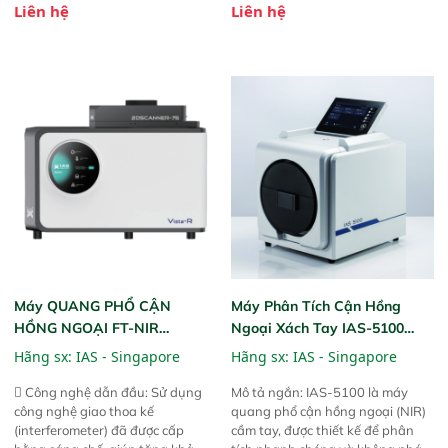
Liên hệ
Liên hệ
này cho phép bất kỳ ai cũng có
hỗ trợ tản nhiệt tăng cường và đã
thể thực hiện phân tích đa thành
qua kiểm tra áp suất nghiêm
phần chỉ với một nút bấm đơn
ngặt.  Cam kết: Mang lại khả
giản, mọi lúc, mọi nơi. Chuyên
năng theo dõi thông số theo thời
dùng : phân tích mẫu nguyên liệu
gian thực và trực quan hóa dữ
thức ăn chăn nuôi, nguyên liệu
liệu để tăng chỉ số ROI cho doanh
thực phẩm, nông sản,..
nghiệp.
Máy QUANG PHỔ CẬN
Máy Phân Tích Cận Hồng
HỒNG NGOẠI FT-NIR
Ngoại Xách Tay IAS-5100
Analyzer Vista-R
(Portable NIR Analyzer)
Hãng sx:
IAS - Singapore
Hãng sx:
IAS - Singapore
 Công nghệ dẫn đầu: Sử dụng
Mô tả ngắn: IAS-5100 là máy
công nghệ giao thoa kế
quang phổ cận hồng ngoại (NIR)
(interferometer) đã được cấp
cầm tay, được thiết kế để phân