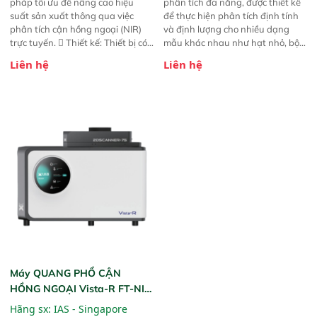
pháp tối ưu để nâng cao hiệu
phân tích đa năng, được thiết kế
suất sản xuất thông qua việc
để thực hiện phân tích định tính
phân tích cận hồng ngoại (NIR)
và định lượng cho nhiều dạng
trực tuyến.  Thiết kế: Thiết bị có
mẫu khác nhau như hạt nhỏ, bột,
thiết kế mạnh mẽ, mô-đun hóa,
bột nhão và chất lỏng. Thiết bị
Liên hệ
Liên hệ
hỗ trợ tản nhiệt tăng cường và đã
này cho phép bất kỳ ai cũng có
qua kiểm tra áp suất nghiêm
thể thực hiện phân tích đa thành
ngặt.  Cam kết: Mang lại khả
phần chỉ với một nút bấm đơn
năng theo dõi thông số theo thời
giản, mọi lúc, mọi nơi. Chuyên
gian thực và trực quan hóa dữ
dùng : phân tích mẫu nguyên liệu
liệu để tăng chỉ số ROI cho doanh
thức ăn chăn nuôi, nguyên liệu
nghiệp.
thực phẩm, nông sản,..
Máy QUANG PHỔ CẬN
HỒNG NGOẠI Vista-R FT-NIR
(Vista-R FT-NIR Analyzer)
Hãng sx:
IAS - Singapore