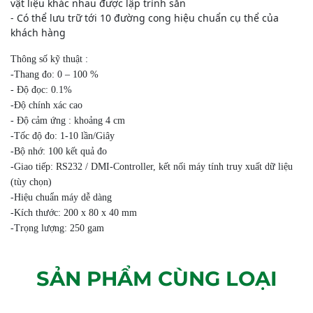
vật liệu khác nhau được lập trình sẵn
- Có thể lưu trữ tới 10 đường cong hiệu chuẩn cụ thể của
khách hàng
Thông số kỹ thuật :
-Thang đo: 0 – 100 %
- Độ đọc: 0.1%
-Độ chính xác cao
- Độ cảm ứng : khoảng 4 cm
-Tốc độ đo: 1-10 lần/Giây
-Bộ nhớ: 100 kết quả đo
-Giao tiếp: RS232 / DMI-Controller, kết nối máy tính truy xuất dữ liệu
(tùy chọn)
-Hiệu chuẩn máy dễ dàng
-Kích thước: 200 x 80 x 40 mm
-Trọng lượng: 250 gam
SẢN PHẨM CÙNG LOẠI