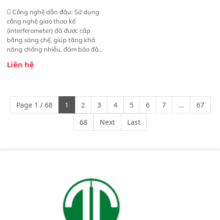
 Công nghệ dẫn đầu: Sử dụng
công nghệ giao thoa kế
(interferometer) đã được cấp
bằng sáng chế, giúp tăng khả
năng chống nhiễu, đảm bảo độ
ổn định và giảm tần suất lỗi. 
Liên hệ
Phạm vi ứng dụng rộng: Đáp ứng
nhu cầu kiểm tra đa dạng mẫu
mã và thông số trong nhiều
ngành công nghiệp khác nhau. 
Page 1 / 68
1
2
3
4
5
6
7
...
67
Độ nhạy cao: Trang bị đầu dò
InGaAs độ nhạy cao, cung cấp
68
Next
Last
phản hồi phổ tuyến tính đầy đủ,
đảm bảo độ chính xác và khả
năng lặp lại tối ưu.