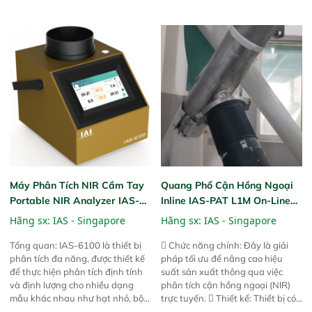
hành của các phiên bản FPA
hành của các phiên bản FPA
trước đó. Nhưng so với các phiên
trước đó. Nhưng so với các phiên
bản trước, FPA touch! nhỏ hơn và
bản trước, FPA touch! nhỏ hơn và
nhẹ hơn đáng kể, đồng thời được
nhẹ hơn đáng kể, đồng thời được
nâng cấp với các tính năng mới.
nâng cấp với các tính năng mới.
Máy Phân Tích NIR Cầm Tay
Quang Phổ Cận Hồng Ngoại
Portable NIR Analyzer IAS-
Inline IAS-PAT L1M On-Line
6100
NIR
Hãng sx:
IAS - Singapore
Hãng sx:
IAS - Singapore
Tổng quan: IAS-6100 là thiết bị
 Chức năng chính: Đây là giải
phân tích đa năng, được thiết kế
pháp tối ưu để nâng cao hiệu
để thực hiện phân tích định tính
suất sản xuất thông qua việc
và định lượng cho nhiều dạng
phân tích cận hồng ngoại (NIR)
mẫu khác nhau như hạt nhỏ, bột,
trực tuyến.  Thiết kế: Thiết bị có
bột nhão và chất lỏng. Thiết bị
thiết kế mạnh mẽ, mô-đun hóa,