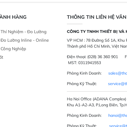
liệu để tăng chỉ số ROI cho doanh
thức ăn chăn nu
nghiệp.
phẩm, nông sản
GÀNH HÀNG
THÔNG TIN LIÊN HỆ VĂ
ị Thí Nghiệm - Đo Lường
CÔNG TY TNHH THIẾT BỊ VÀ
ị Đo Lường Inline - Online
VP HCM :
78 Đường Số 1A, Khu P
Thành phố Hồ Chí Minh, Việt Na
ị Công Nghiệp
Điện thoại:
(028) 36 360 901
F
ất
MST: 0311941553
Phòng Kinh Doanh:
sales@tha
Phòng Kỹ Thuật:
service@t
Ha Noi Office
(ADANA Complex)
Khu A1-A2-A3, P.Long Biên, Tp.H
Phòng Kinh Doanh:
hanoi@tha
Phòng Kỹ Thuật:
service@