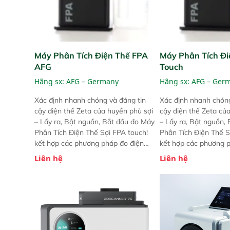
Máy Phân Tích Điện Thế FPA
Máy Phân Tích Đi
AFG
Touch
Hãng sx:
AFG – Germany
Hãng sx:
AFG – Ger
Xác định nhanh chóng và đáng tin
Xác định nhanh chóng
cậy điện thế Zeta của huyền phù sợi
cậy điện thế Zeta củ
– Lấy ra, Bật nguồn, Bắt đầu đo Máy
– Lấy ra, Bật nguồn,
Phân Tích Điện Thế Sợi FPA touch!
Phân Tích Điện Thế S
kết hợp các phương pháp đo điện
kết hợp các phương 
thế Zeta đã được chứng minh với sự
thế Zeta đã được chứ
Liên hệ
Liên hệ
đơn giản tuyệt vời trong thao tác và
đơn giản tuyệt vời tr
vận hành của các phiên bản FPA
vận hành của các ph
trước đó. Nhưng so với các phiên
trước đó. Nhưng so vớ
bản trước, FPA touch! nhỏ hơn và
bản trước, FPA touch
nhẹ hơn đáng kể, đồng thời được
nhẹ hơn đáng kể, đồn
nâng cấp với các tính năng mới.
nâng cấp với các tính