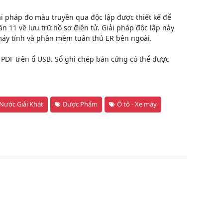
i pháp đo màu truyền qua độc lập được thiết kế để
 11 về lưu trữ hồ sơ điện tử. Giải pháp độc lập này
áy tính và phần mềm tuân thủ ER bên ngoài.
 PDF trên ổ USB. Sổ ghi chép bản cứng có thể được
Nước Giải Khát
Dược Phẩm
Ô tô - Xe máy