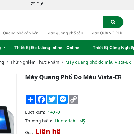
78 Đường Số 1A, Khu Phố 4, Phường Bình Tân, Thành phố Hồ Chí 
ang phổ cận hồng
Máy quang phổ cận
Máy QUANG PHỔ
Máy
ại inline IAS-PAT
hồng ngoại xách tay
CẬN HỒNG NGOẠI
hồn
M On-Line NIR
IAS-5100 Portable
FT-NIR Analyzer
IAS
NIR Analyzer
Vista-R
NIR
g
Thiết Bị Đo Lường Inline - Online
Thiết Bị Công Nghiệ
ng
Thử Nghiệm Thực Phẩm
Máy quang phổ đo màu Vista-ER
Máy Quang Phổ Đo Màu Vista-ER
Share
Facebook
Twitter
Messenger
Copy
Link
Lượt xem:
14970
Thương hiệu:
Hunterlab - Mỹ
Liên hệ
Giá: