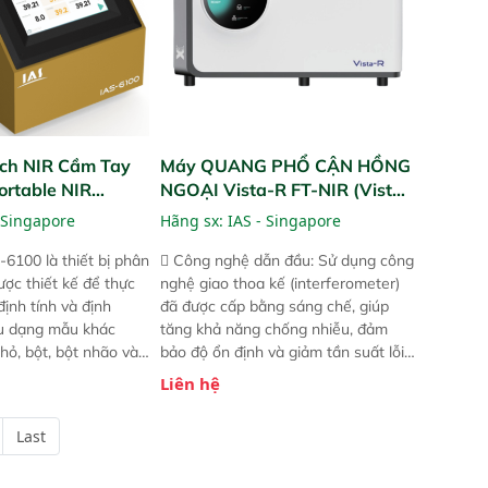
ch NIR Cầm Tay
Máy QUANG PHỔ CẬN HỒNG
ortable NIR
NGOẠI Vista-R FT-NIR (Vista-
R FT-NIR Analyzer)
 Singapore
Hãng sx:
IAS - Singapore
-6100 là thiết bị phân
 Công nghệ dẫn đầu: Sử dụng công
ược thiết kế để thực
nghệ giao thoa kế (interferometer)
định tính và định
đã được cấp bằng sáng chế, giúp
ều dạng mẫu khác
tăng khả năng chống nhiễu, đảm
hỏ, bột, bột nhão và
bảo độ ổn định và giảm tần suất lỗi.
t bị này cho phép bất
 Phạm vi ứng dụng rộng: Đáp ứng
Liên hệ
hể thực hiện phân tích
nhu cầu kiểm tra đa dạng mẫu mã
chỉ với một nút bấm
và thông số trong nhiều ngành công
Last
úc, mọi nơi. Chuyên
nghiệp khác nhau.  Độ nhạy cao:
ch mẫu nguyên liệu
Trang bị đầu dò InGaAs độ nhạy