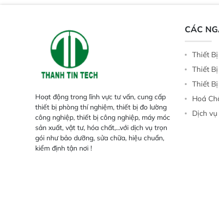
cao, cung cấp phản hồi phổ tuyến
tính đầy đủ, đảm bảo độ chính xác
và khả năng lặp lại tối ưu.
CÁC N
Thiết B
Thiết B
Thiết B
Hoạt động trong lĩnh vực tư vấn, cung cấp
Hoá Ch
thiết bị phòng thí nghiệm, thiết bị đo lường
Dịch vụ
công nghiệp, thiết bị công nghiệp, máy móc
sản xuất, vật tư, hóa chất,...với dịch vụ trọn
gói như bảo dưỡng, sửa chữa, hiệu chuẩn,
kiểm định tận nơi !