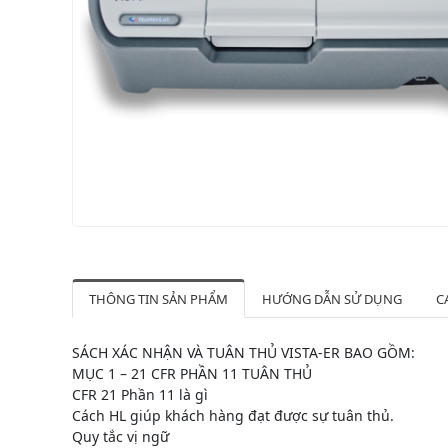
THÔNG TIN SẢN PHẨM
HƯỚNG DẪN SỬ DỤNG
C
SÁCH XÁC NHẬN VÀ TUÂN THỦ VISTA-ER BAO GỒM:
MỤC 1 – 21 CFR PHẦN 11 TUÂN THỦ
CFR 21 Phần 11 là gì
Cách HL giúp khách hàng đạt được sự tuân thủ.
Quy tắc vị ngữ