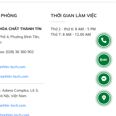
ôi, nguyên liệu thực
cao, cung cấp phản hồi phổ tuyến
,..
tính đầy đủ, đảm bảo độ chính xác
và khả năng lặp lại tối ưu.
N PHÒNG
THỜI GIAN LÀM VIỆC
 HÓA CHẤT THÀNH TÍN
Thứ 2 - thứ 6: 8 AM - 5 PM
Thứ 7: 8 AM - 12.00 AM
hố 4, Phường Bình Tân,
m
ax:
(028) 36 360 902
nhtin-tech.com
hanhtin-tech.com
: Adana Complex, Lô 3,
à Nội, Việt Nam
nhtin-tech.com
thanhtin-tech.com