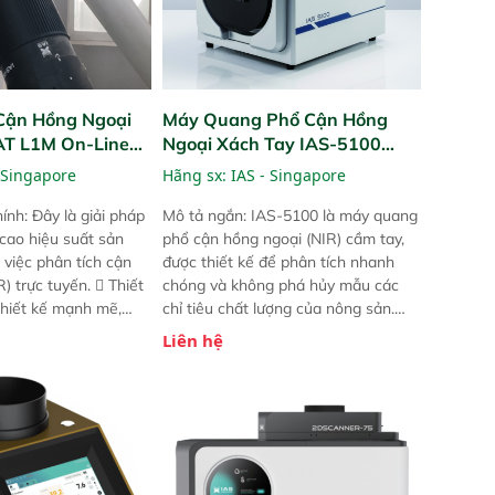
Cận Hồng Ngoại
Máy Quang Phổ Cận Hồng
PAT L1M On-Line
Ngoại Xách Tay IAS-5100
Portable NIR Analyzer
 Singapore
Hãng sx:
IAS - Singapore
ính: Đây là giải pháp
Mô tả ngắn: IAS-5100 là máy quang
 cao hiệu suất sản
phổ cận hồng ngoại (NIR) cầm tay,
 việc phân tích cận
được thiết kế để phân tích nhanh
) trực tuyến.  Thiết
chóng và không phá hủy mẫu các
 thiết kế mạnh mẽ,
chỉ tiêu chất lượng của nông sản.
 trợ tản nhiệt tăng
Phạm vi sử dụng: Thiết bị linh hoạt
Liên hệ
a kiểm tra áp suất
cho nhiều kịch bản khác nhau như
 Cam kết: Mang lại
tại điểm thu mua, trong xưởng sản
dõi thông số theo
xuất hoặc trực tiếp ngoài đồng
và trực quan hóa dữ
ruộng.
hỉ số ROI cho doanh