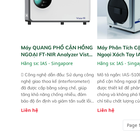
Máy QUANG PHỔ CẬN HỒNG
Máy Phân Tích C
NGOẠI FT-NIR Analyzer Vista-
Ngoại Xách Tay 
R
(Portable NIR Ana
Hãng sx:
IAS - Singapore
Hãng sx:
IAS - Sing
 Công nghệ dẫn đầu: Sử dụng công
Mô tả ngắn: IAS-510
nghệ giao thoa kế (interferometer)
phổ cận hồng ngoại (
đã được cấp bằng sáng chế, giúp
được thiết kế để phâ
tăng khả năng chống nhiễu, đảm
chóng và không phá 
bảo độ ổn định và giảm tần suất lỗi.
chỉ tiêu chất lượng c
 Phạm vi ứng dụng rộng: Đáp ứng
Phạm vi sử dụng: Thiế
Liên hệ
Liên hệ
nhu cầu kiểm tra đa dạng mẫu mã
cho nhiều kịch bản k
và thông số trong nhiều ngành công
tại điểm thu mua, tr
Page 1
nghiệp khác nhau.  Độ nhạy cao:
xuất hoặc trực tiếp n
Trang bị đầu dò InGaAs độ nhạy
ruộng.