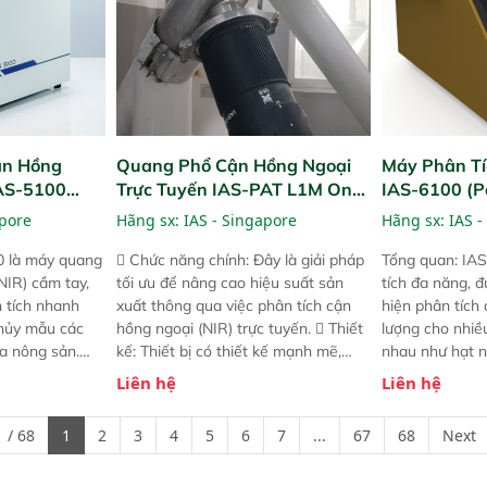
ận Hồng
Quang Phổ Cận Hồng Ngoại
Máy Phân Tí
IAS-5100
Trực Tuyến IAS-PAT L1M On-
IAS-6100 (P
lyzer)
Line NIR
Analyzer)
apore
Hãng sx:
IAS - Singapore
Hãng sx:
IAS -
0 là máy quang
 Chức năng chính: Đây là giải pháp
Tổng quan: IAS
NIR) cầm tay,
tối ưu để nâng cao hiệu suất sản
tích đa năng, đ
n tích nhanh
xuất thông qua việc phân tích cận
hiện phân tích 
hủy mẫu các
hồng ngoại (NIR) trực tuyến.  Thiết
lượng cho nhi
ủa nông sản.
kế: Thiết bị có thiết kế mạnh mẽ,
nhau như hạt n
t bị linh hoạt
mô-đun hóa, hỗ trợ tản nhiệt tăng
chất lỏng. Thiế
Liên hệ
Liên hệ
hác nhau như
cường và đã qua kiểm tra áp suất
kỳ ai cũng có t
ong xưởng sản
nghiêm ngặt.  Cam kết: Mang lại
đa thành phần 
 / 68
1
2
3
4
5
6
7
...
67
68
Next
goài đồng
khả năng theo dõi thông số theo
đơn giản, mọi l
thời gian thực và trực quan hóa dữ
dùng : phân tí