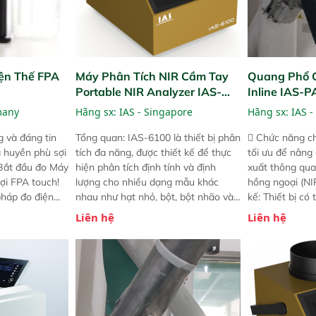
ện Thế FPA
Máy Phân Tích NIR Cầm Tay
Quang Phổ 
Portable NIR Analyzer IAS-
Inline IAS-
6100
NIR
many
Hãng sx:
IAS - Singapore
Hãng sx:
IAS -
 và đáng tin
Tổng quan: IAS-6100 là thiết bị phân
 Chức năng ch
a huyền phù sợi
tích đa năng, được thiết kế để thực
tối ưu để nâng
 Bắt đầu đo Máy
hiện phân tích định tính và định
xuất thông qua
ợi FPA touch!
lượng cho nhiều dạng mẫu khác
hồng ngoại (NIR
pháp đo điện
nhau như hạt nhỏ, bột, bột nhão và
kế: Thiết bị có
ng minh với sự
chất lỏng. Thiết bị này cho phép bất
mô-đun hóa, hỗ
Liên hệ
Liên hệ
ong thao tác và
kỳ ai cũng có thể thực hiện phân tích
cường và đã qu
iên bản FPA
đa thành phần chỉ với một nút bấm
nghiêm ngặt. 
i các phiên
đơn giản, mọi lúc, mọi nơi. Chuyên
khả năng theo 
! nhỏ hơn và
dùng : phân tích mẫu nguyên liệu
thời gian thực 
g thời được
thức ăn chăn nuôi, nguyên liệu thực
liệu để tăng c
 năng mới.
phẩm, nông sản,..
nghiệp.