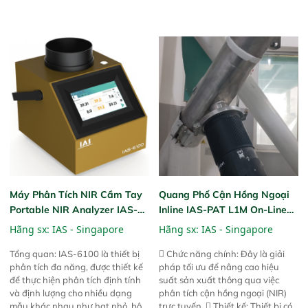
tuyệt vời trong thao tác và vận
tuyệt vời trong thao tác và vận
hành của các phiên bản FPA
hành của các phiên bản FPA
trước đó. Nhưng so với các phiên
trước đó. Nhưng so với các phiên
bản trước, FPA touch! nhỏ hơn và
bản trước, FPA touch! nhỏ hơn và
nhẹ hơn đáng kể, đồng thời được
nhẹ hơn đáng kể, đồng thời được
nâng cấp với các tính năng mới.
nâng cấp với các tính năng mới.
Máy Phân Tích NIR Cầm Tay
Quang Phổ Cận Hồng Ngoại
Portable NIR Analyzer IAS-
Inline IAS-PAT L1M On-Line
6100
NIR
Hãng sx:
IAS - Singapore
Hãng sx:
IAS - Singapore
Tổng quan: IAS-6100 là thiết bị
 Chức năng chính: Đây là giải
phân tích đa năng, được thiết kế
pháp tối ưu để nâng cao hiệu
để thực hiện phân tích định tính
suất sản xuất thông qua việc
và định lượng cho nhiều dạng
phân tích cận hồng ngoại (NIR)
mẫu khác nhau như hạt nhỏ, bột,
trực tuyến.  Thiết kế: Thiết bị có