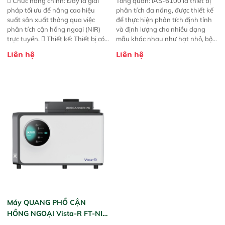
 Chức năng chính: Đây là giải
Tổng quan: IAS-6100 là thiết bị
pháp tối ưu để nâng cao hiệu
phân tích đa năng, được thiết kế
suất sản xuất thông qua việc
để thực hiện phân tích định tính
phân tích cận hồng ngoại (NIR)
và định lượng cho nhiều dạng
trực tuyến.  Thiết kế: Thiết bị có
mẫu khác nhau như hạt nhỏ, bột,
thiết kế mạnh mẽ, mô-đun hóa,
bột nhão và chất lỏng. Thiết bị
Liên hệ
Liên hệ
hỗ trợ tản nhiệt tăng cường và đã
này cho phép bất kỳ ai cũng có
qua kiểm tra áp suất nghiêm
thể thực hiện phân tích đa thành
ngặt.  Cam kết: Mang lại khả
phần chỉ với một nút bấm đơn
năng theo dõi thông số theo thời
giản, mọi lúc, mọi nơi. Chuyên
gian thực và trực quan hóa dữ
dùng : phân tích mẫu nguyên liệu
liệu để tăng chỉ số ROI cho doanh
thức ăn chăn nuôi, nguyên liệu
nghiệp.
thực phẩm, nông sản,..
Máy QUANG PHỔ CẬN
HỒNG NGOẠI Vista-R FT-NIR
(Vista-R FT-NIR Analyzer)