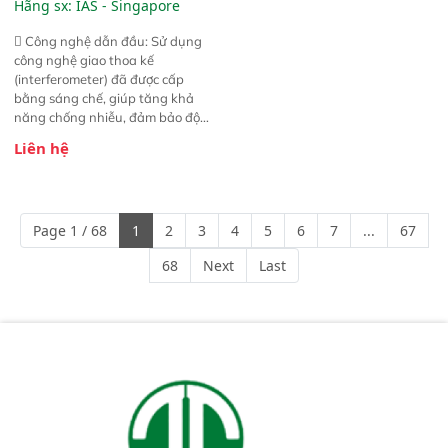
Hãng sx:
IAS - Singapore
 Công nghệ dẫn đầu: Sử dụng
công nghệ giao thoa kế
(interferometer) đã được cấp
bằng sáng chế, giúp tăng khả
năng chống nhiễu, đảm bảo độ
ổn định và giảm tần suất lỗi. 
Liên hệ
Phạm vi ứng dụng rộng: Đáp ứng
nhu cầu kiểm tra đa dạng mẫu
mã và thông số trong nhiều
ngành công nghiệp khác nhau. 
Page 1 / 68
1
2
3
4
5
6
7
...
67
Độ nhạy cao: Trang bị đầu dò
InGaAs độ nhạy cao, cung cấp
68
Next
Last
phản hồi phổ tuyến tính đầy đủ,
đảm bảo độ chính xác và khả
năng lặp lại tối ưu.