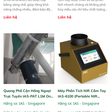
bằng sáng chế, giúp tăng khả
tích nhanh chóng và không phá
năng chống nhiễu, đảm bảo độ
hủy mẫu các chỉ tiêu chất lượng
ổn định và giảm tần suất lỗi. 
của nông sản. Phạm vi sử dụng:
Liên hệ
Liên hệ
Phạm vi ứng dụng rộng: Đáp ứng
Thiết bị linh hoạt cho nhiều kịch
nhu cầu kiểm tra đa dạng mẫu
bản khác nhau như tại điểm thu
mã và thông số trong nhiều
mua, trong xưởng sản xuất hoặc
ngành công nghiệp khác nhau. 
trực tiếp ngoài đồng ruộng.
Độ nhạy cao: Trang bị đầu dò
InGaAs độ nhạy cao, cung cấp
phản hồi phổ tuyến tính đầy đủ,
đảm bảo độ chính xác và khả
năng lặp lại tối ưu.
Quang Phổ Cận Hồng Ngoại
Máy Phân Tích NIR Cầm Tay
Trực Tuyến IAS-PAT L1M On-
IAS-6100 (Portable NIR
Line NIR
Analyzer)
Hãng sx:
IAS - Singapore
Hãng sx:
IAS - Singapore