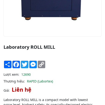
Laboratory ROLL MILL
Share
Facebook
Twitter
Messenger
Copy
Link
Lượt xem:
12690
Thương hiệu:
RAPID (Labortex)
Liên hệ
Giá:
Laboratory ROLL MILL is a compact model with lowest
noise level, highest safety, its specially-designed electric