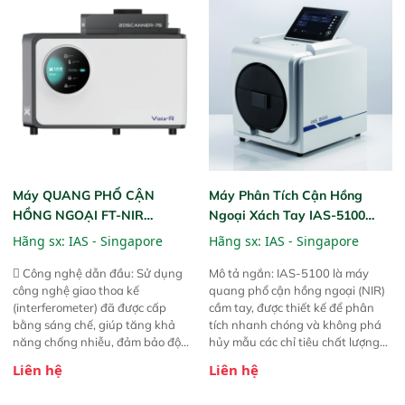
dùng : phân tích mẫu nguyên liệu
gian thực và trực quan hóa dữ
thức ăn chăn nuôi, nguyên liệu
liệu để tăng chỉ số ROI cho doanh
thực phẩm, nông sản,..
nghiệp.
Máy QUANG PHỔ CẬN
Máy Phân Tích Cận Hồng
HỒNG NGOẠI FT-NIR
Ngoại Xách Tay IAS-5100
Analyzer Vista-R
(Portable NIR Analyzer)
Hãng sx:
IAS - Singapore
Hãng sx:
IAS - Singapore
 Công nghệ dẫn đầu: Sử dụng
Mô tả ngắn: IAS-5100 là máy
công nghệ giao thoa kế
quang phổ cận hồng ngoại (NIR)
(interferometer) đã được cấp
cầm tay, được thiết kế để phân
bằng sáng chế, giúp tăng khả
tích nhanh chóng và không phá
năng chống nhiễu, đảm bảo độ
hủy mẫu các chỉ tiêu chất lượng
ổn định và giảm tần suất lỗi. 
của nông sản. Phạm vi sử dụng:
Liên hệ
Liên hệ
Phạm vi ứng dụng rộng: Đáp ứng
Thiết bị linh hoạt cho nhiều kịch
nhu cầu kiểm tra đa dạng mẫu
bản khác nhau như tại điểm thu