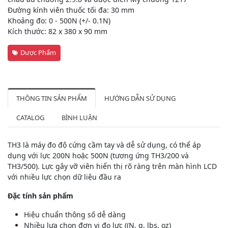
Đường kính viên thuốc tối đa: 30 mm
Khoảng đo: 0 - 500N (+/- 0.1N)
Kích thước: 82 x 380 x 90 mm
Dược Phẩm
THÔNG TIN SẢN PHẨM
HƯỚNG DẪN SỬ DỤNG
CATALOG
BÌNH LUẬN
TH3 là máy đo độ cứng cầm tay và dễ sử dụng, có thể áp
dụng với lực 200N hoặc 500N (tương ứng TH3/200 và
TH3/500). Lực gây vỡ viên hiển thị rõ ràng trên màn hình LCD
với nhiều lực chọn dữ liệu đầu ra
Đặc tính sản phẩm
Hiệu chuẩn thông số dễ dàng
Nhiều lựa chọn đơn vị đo lực ((N, g, lbs, oz)