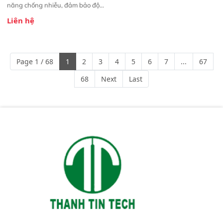
năng chống nhiễu, đảm bảo độ
ổn định và giảm tần suất lỗi. 
Liên hệ
Phạm vi ứng dụng rộng: Đáp ứng
nhu cầu kiểm tra đa dạng mẫu
mã và thông số trong nhiều
ngành công nghiệp khác nhau. 
Page 1 / 68
1
2
3
4
5
6
7
...
67
Độ nhạy cao: Trang bị đầu dò
InGaAs độ nhạy cao, cung cấp
68
Next
Last
phản hồi phổ tuyến tính đầy đủ,
đảm bảo độ chính xác và khả
năng lặp lại tối ưu.