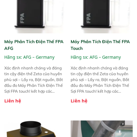
Máy Phân Tích Điện Thế FPA
Máy Phân Tích Điện Thế FPA
AFG
Touch
Hãng sx:
AFG – Germany
Hãng sx:
AFG – Germany
Xác định nhanh chóng và đáng
Xác định nhanh chóng và đáng
tin cậy điện thế Zeta của huyền
tin cậy điện thế Zeta của huyền
phù sợi – Lấy ra, Bật nguồn, Bắt
phù sợi – Lấy ra, Bật nguồn, Bắt
đầu đo Máy Phân Tích Điện Thế
đầu đo Máy Phân Tích Điện Thế
Sợi FPA touch! kết hợp các
Sợi FPA touch! kết hợp các
phương pháp đo điện thế Zeta đã
phương pháp đo điện thế Zeta đã
Liên hệ
Liên hệ
được chứng minh với sự đơn giản
được chứng minh với sự đơn giản
tuyệt vời trong thao tác và vận
tuyệt vời trong thao tác và vận
hành của các phiên bản FPA
hành của các phiên bản FPA
trước đó. Nhưng so với các phiên
trước đó. Nhưng so với các phiên
bản trước, FPA touch! nhỏ hơn và
bản trước, FPA touch! nhỏ hơn và
nhẹ hơn đáng kể, đồng thời được
nhẹ hơn đáng kể, đồng thời được