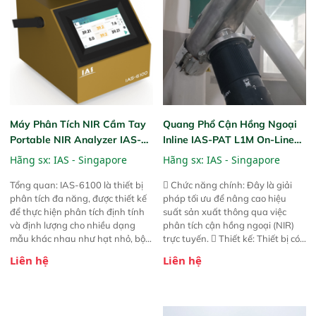
nâng cấp với các tính năng mới.
nâng cấp với các tính năng mới.
Máy Phân Tích NIR Cầm Tay
Quang Phổ Cận Hồng Ngoại
Portable NIR Analyzer IAS-
Inline IAS-PAT L1M On-Line
6100
NIR
Hãng sx:
IAS - Singapore
Hãng sx:
IAS - Singapore
Tổng quan: IAS-6100 là thiết bị
 Chức năng chính: Đây là giải
phân tích đa năng, được thiết kế
pháp tối ưu để nâng cao hiệu
để thực hiện phân tích định tính
suất sản xuất thông qua việc
và định lượng cho nhiều dạng
phân tích cận hồng ngoại (NIR)
mẫu khác nhau như hạt nhỏ, bột,
trực tuyến.  Thiết kế: Thiết bị có
bột nhão và chất lỏng. Thiết bị
thiết kế mạnh mẽ, mô-đun hóa,
Liên hệ
Liên hệ
này cho phép bất kỳ ai cũng có
hỗ trợ tản nhiệt tăng cường và đã
thể thực hiện phân tích đa thành
qua kiểm tra áp suất nghiêm
phần chỉ với một nút bấm đơn
ngặt.  Cam kết: Mang lại khả
giản, mọi lúc, mọi nơi. Chuyên
năng theo dõi thông số theo thời