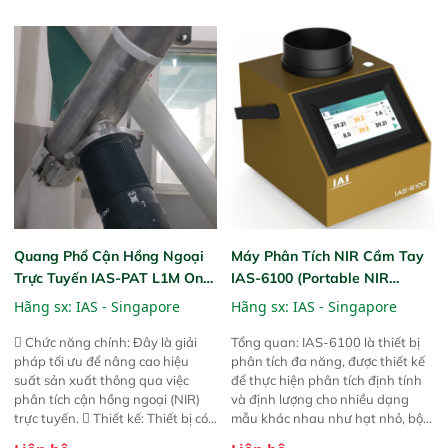
mã và thông số trong nhiều
mua, trong xưởng sản xuất hoặc
ngành công nghiệp khác nhau. 
trực tiếp ngoài đồng ruộng.
Độ nhạy cao: Trang bị đầu dò
InGaAs độ nhạy cao, cung cấp
phản hồi phổ tuyến tính đầy đủ,
đảm bảo độ chính xác và khả
năng lặp lại tối ưu.
Quang Phổ Cận Hồng Ngoại
Máy Phân Tích NIR Cầm Tay
Trực Tuyến IAS-PAT L1M On-
IAS-6100 (Portable NIR
Line NIR
Analyzer)
Hãng sx:
IAS - Singapore
Hãng sx:
IAS - Singapore
 Chức năng chính: Đây là giải
Tổng quan: IAS-6100 là thiết bị
pháp tối ưu để nâng cao hiệu
phân tích đa năng, được thiết kế
suất sản xuất thông qua việc
để thực hiện phân tích định tính
phân tích cận hồng ngoại (NIR)
và định lượng cho nhiều dạng
trực tuyến.  Thiết kế: Thiết bị có
mẫu khác nhau như hạt nhỏ, bột,
thiết kế mạnh mẽ, mô-đun hóa,
bột nhão và chất lỏng. Thiết bị