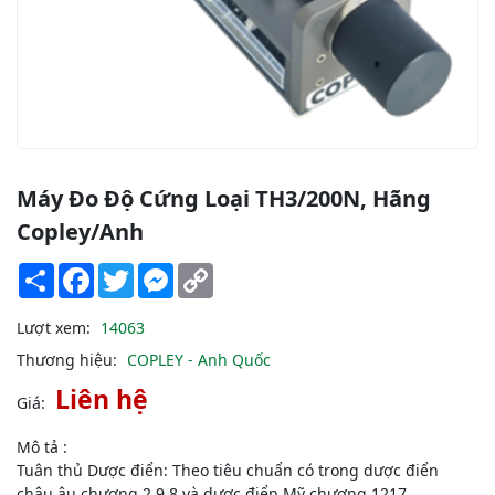
Máy Đo Độ Cứng Loại TH3/200N, Hãng
Copley/Anh
Share
Facebook
Twitter
Messenger
Copy
Link
Lượt xem:
14063
Thương hiệu:
COPLEY - Anh Quốc
Liên hệ
Giá:
Mô tả :
Tuân thủ Dược điển: Theo tiêu chuẩn có trong dược điển
châu âu chương 2.9.8 và dược điển Mỹ chương 1217