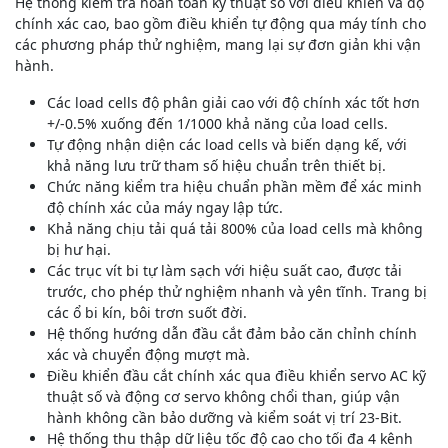
Hệ thống kiểm tra hoàn toàn kỹ thuật số với điều khiển và độ
chính xác cao, bao gồm điều khiển tự động qua máy tính cho
các phương pháp thử nghiệm, mang lại sự đơn giản khi vận
hành.
Các load cells độ phân giải cao với độ chính xác tốt hơn
+/-0.5% xuống đến 1/1000 khả năng của load cells.
Tự động nhận diện các load cells và biến dạng kế, với
khả năng lưu trữ tham số hiệu chuẩn trên thiết bị.
Chức năng kiểm tra hiệu chuẩn phần mềm để xác minh
độ chính xác của máy ngay lập tức.
Khả năng chịu tải quá tải 800% của load cells mà không
bị hư hại.
Các trục vít bi tự làm sạch với hiệu suất cao, được tải
trước, cho phép thử nghiệm nhanh và yên tĩnh. Trang bị
các ổ bi kín, bôi trơn suốt đời.
Hệ thống hướng dẫn đầu cắt đảm bảo căn chỉnh chính
xác và chuyển động mượt mà.
Điều khiển đầu cắt chính xác qua điều khiển servo AC kỹ
thuật số và động cơ servo không chổi than, giúp vận
hành không cần bảo dưỡng và kiểm soát vị trí 23-Bit.
Hệ thống thu thập dữ liệu tốc độ cao cho tối đa 4 kênh