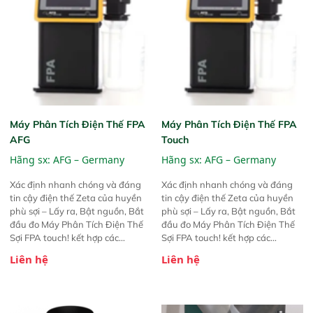
Máy Phân Tích Điện Thế FPA
Máy Phân Tích Điện Thế FPA
AFG
Touch
Hãng sx:
AFG – Germany
Hãng sx:
AFG – Germany
Xác định nhanh chóng và đáng
Xác định nhanh chóng và đáng
tin cậy điện thế Zeta của huyền
tin cậy điện thế Zeta của huyền
phù sợi – Lấy ra, Bật nguồn, Bắt
phù sợi – Lấy ra, Bật nguồn, Bắt
đầu đo Máy Phân Tích Điện Thế
đầu đo Máy Phân Tích Điện Thế
Sợi FPA touch! kết hợp các
Sợi FPA touch! kết hợp các
phương pháp đo điện thế Zeta đã
phương pháp đo điện thế Zeta đã
Liên hệ
Liên hệ
được chứng minh với sự đơn giản
được chứng minh với sự đơn giản
tuyệt vời trong thao tác và vận
tuyệt vời trong thao tác và vận
hành của các phiên bản FPA
hành của các phiên bản FPA
trước đó. Nhưng so với các phiên
trước đó. Nhưng so với các phiên