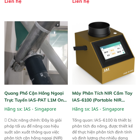
Liên hệ
Liên hệ
Phạm vi ứng dụng rộng: Đáp ứng
Thiết bị linh hoạt cho nhiều kịch
nhu cầu kiểm tra đa dạng mẫu
bản khác nhau như tại điểm thu
mã và thông số trong nhiều
mua, trong xưởng sản xuất hoặc
ngành công nghiệp khác nhau. 
trực tiếp ngoài đồng ruộng.
Độ nhạy cao: Trang bị đầu dò
InGaAs độ nhạy cao, cung cấp
phản hồi phổ tuyến tính đầy đủ,
đảm bảo độ chính xác và khả
năng lặp lại tối ưu.
Quang Phổ Cận Hồng Ngoại
Máy Phân Tích NIR Cầm Tay
Trực Tuyến IAS-PAT L1M On-
IAS-6100 (Portable NIR
Line NIR
Analyzer)
Hãng sx:
IAS - Singapore
Hãng sx:
IAS - Singapore
 Chức năng chính: Đây là giải
Tổng quan: IAS-6100 là thiết bị
pháp tối ưu để nâng cao hiệu
phân tích đa năng, được thiết kế
suất sản xuất thông qua việc
để thực hiện phân tích định tính
phân tích cận hồng ngoại (NIR)
và định lượng cho nhiều dạng