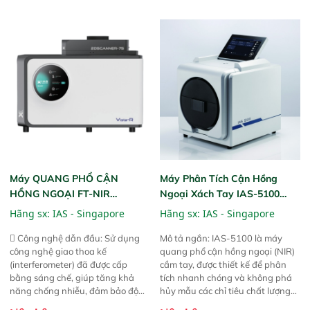
phần chỉ với một nút bấm đơn
ngặt.  Cam kết: Mang lại khả
giản, mọi lúc, mọi nơi. Chuyên
năng theo dõi thông số theo thời
dùng : phân tích mẫu nguyên liệu
gian thực và trực quan hóa dữ
thức ăn chăn nuôi, nguyên liệu
liệu để tăng chỉ số ROI cho doanh
thực phẩm, nông sản,..
nghiệp.
Máy QUANG PHỔ CẬN
Máy Phân Tích Cận Hồng
HỒNG NGOẠI FT-NIR
Ngoại Xách Tay IAS-5100
Analyzer Vista-R
(Portable NIR Analyzer)
Hãng sx:
IAS - Singapore
Hãng sx:
IAS - Singapore
 Công nghệ dẫn đầu: Sử dụng
Mô tả ngắn: IAS-5100 là máy
công nghệ giao thoa kế
quang phổ cận hồng ngoại (NIR)
(interferometer) đã được cấp
cầm tay, được thiết kế để phân
bằng sáng chế, giúp tăng khả
tích nhanh chóng và không phá
năng chống nhiễu, đảm bảo độ
hủy mẫu các chỉ tiêu chất lượng
ổn định và giảm tần suất lỗi. 
của nông sản. Phạm vi sử dụng: