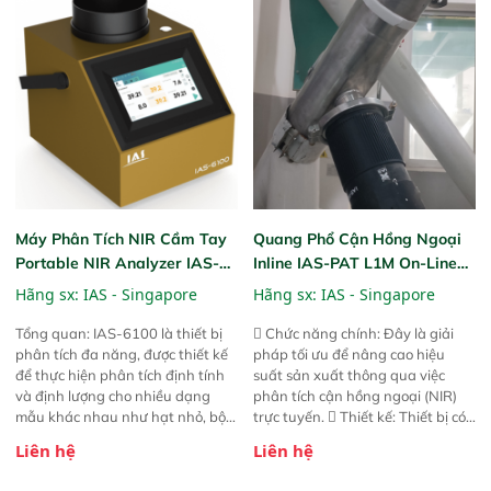
bản trước, FPA touch! nhỏ hơn và
bản trước, FPA touch! nhỏ hơn và
nhẹ hơn đáng kể, đồng thời được
nhẹ hơn đáng kể, đồng thời được
nâng cấp với các tính năng mới.
nâng cấp với các tính năng mới.
Máy Phân Tích NIR Cầm Tay
Quang Phổ Cận Hồng Ngoại
Portable NIR Analyzer IAS-
Inline IAS-PAT L1M On-Line
6100
NIR
Hãng sx:
IAS - Singapore
Hãng sx:
IAS - Singapore
Tổng quan: IAS-6100 là thiết bị
 Chức năng chính: Đây là giải
phân tích đa năng, được thiết kế
pháp tối ưu để nâng cao hiệu
để thực hiện phân tích định tính
suất sản xuất thông qua việc
và định lượng cho nhiều dạng
phân tích cận hồng ngoại (NIR)
mẫu khác nhau như hạt nhỏ, bột,
trực tuyến.  Thiết kế: Thiết bị có
bột nhão và chất lỏng. Thiết bị
thiết kế mạnh mẽ, mô-đun hóa,
Liên hệ
Liên hệ
này cho phép bất kỳ ai cũng có
hỗ trợ tản nhiệt tăng cường và đã
thể thực hiện phân tích đa thành
qua kiểm tra áp suất nghiêm