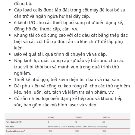
đồng bộ.
Cáp load cells được lắp đặt trong cột máy để loại bỏ sự
cản trở và ngăn ngừa hư hại dây cáp.
6 kênh I/O cho các thiết bị bổ sung như biến dạng kế,
đồng hồ đo, thước cặp, cân, v.v.
Khung tải có độ cứng cao với các đầu cắt bằng thép đặc
biệt và các cột hỗ trợ đúc rắn có khe chữ T để lắp phụ
kiện.
Bảo vệ quá tải, quá trình di chuyển và va đập.
Nắp kính lục giác cung cấp sự bảo vệ bổ sung cho các
trục vít bi khỏi bụi và mảnh vụn trong quá trình thử
nghiệm.
Thiết kế nhỏ gọn, tiết kiệm diện tích bàn và mặt sàn.
Dải phụ kiện và công cụ kẹp rộng rãi cho các thử nghiệm
kéo, nén, uốn, cắt, tách và kiểm tra sản phẩm, v.v.
Có sẵn nhiều loại biến dạng kế tiếp xúc và không tiếp
xúc, bao gồm các mô hình laser và video.