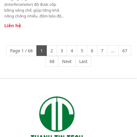
(interferometer) đã được cấp
bằng sáng chế, giúp tăng khả
năng chống nhiễu, đảm bảo độ
ổn định và giảm tần suất lỗi. 
Liên hệ
Phạm vi ứng dụng rộng: Đáp ứng
nhu cầu kiểm tra đa dạng mẫu
mã và thông số trong nhiều
ngành công nghiệp khác nhau. 
Page 1 / 68
1
2
3
4
5
6
7
...
67
Độ nhạy cao: Trang bị đầu dò
InGaAs độ nhạy cao, cung cấp
68
Next
Last
phản hồi phổ tuyến tính đầy đủ,
đảm bảo độ chính xác và khả
năng lặp lại tối ưu.