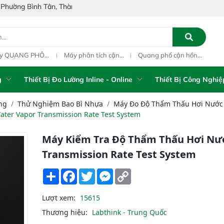
, Thành phố Hồ Chí Minh, Việt Nam
y QUANG PHỔ
Máy phân tích cận
Quang phổ cận hồng
Máy
N HỒNG NGOẠI
hồng ngoại xách tay
ngoại trực tuyến IAS-
cầm
-NIR Analyzer
IAS-5100 (Portable
PAT L1M On-Line NIR
(Po
sta-R
NIR Analyzer)
Ana
g
Thiết Bị Đo Lường Inline - Online
Thiết Bị Công Nghiệ
ng
Thử Nghiệm Bao Bì Nhựa
Máy Đo Độ Thẩm Thấu Hơi Nước
ter Vapor Transmission Rate Test System
Máy Kiểm Tra Độ Thẩm Thấu Hơi Nư
Transmission Rate Test System
Share
Facebook
Twitter
Messenger
Copy
Link
Lượt xem:
15615
Thương hiệu:
Labthink - Trung Quốc