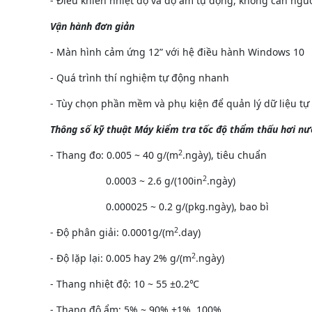
- Điều khiển nhiệt độ và độ ẩm tự động, không cần ngườ
Vận hành đơn giản
- Màn hình cảm ứng 12” với hệ điều hành Windows 10
- Quá trình thí nghiệm tự động nhanh
- Tùy chọn phần mềm và phụ kiện để quản lý dữ liệu tự
Thông số kỹ thuật Máy kiểm tra tốc độ thẩm thấu hơi n
2
- Thang đo: 0.005 ~ 40 g/(m
.ngày), tiêu chuẩn
2
0.0003 ~ 2.6 g/(100in
.ngày)
0.000025 ~ 0.2 g/(pkg.ngày), bao bì
2
- Độ phân giải: 0.0001g/(m
.day)
2
- Độ lặp lại: 0.005 hay 2% g/(m
.ngày)
- Thang nhiệt độ: 10 ~ 55 ±0.2
- Thang độ ẩm: 5% ~ 90% ±1%, 100%