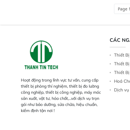
và thông số trong nhiều ngành công
tại điểm thu mua, tr
Page 1
nghiệp khác nhau.  Độ nhạy cao:
xuất hoặc trực tiếp n
Trang bị đầu dò InGaAs độ nhạy
ruộng.
cao, cung cấp phản hồi phổ tuyến
tính đầy đủ, đảm bảo độ chính xác
và khả năng lặp lại tối ưu.
CÁC N
Thiết B
Thiết B
Thiết B
Hoạt động trong lĩnh vực tư vấn, cung cấp
Hoá Ch
thiết bị phòng thí nghiệm, thiết bị đo lường
Dịch vụ
công nghiệp, thiết bị công nghiệp, máy móc
sản xuất, vật tư, hóa chất,...với dịch vụ trọn
gói như bảo dưỡng, sửa chữa, hiệu chuẩn,
kiểm định tận nơi !