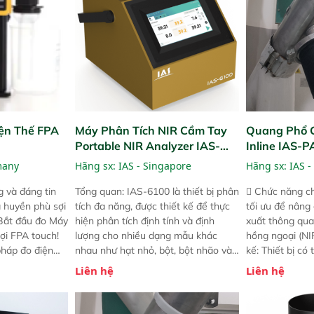
ện Thế FPA
Máy Phân Tích NIR Cầm Tay
Quang Phổ 
Portable NIR Analyzer IAS-
Inline IAS-
6100
NIR
many
Hãng sx:
IAS - Singapore
Hãng sx:
IAS -
 và đáng tin
Tổng quan: IAS-6100 là thiết bị phân
 Chức năng ch
a huyền phù sợi
tích đa năng, được thiết kế để thực
tối ưu để nâng
 Bắt đầu đo Máy
hiện phân tích định tính và định
xuất thông qua
ợi FPA touch!
lượng cho nhiều dạng mẫu khác
hồng ngoại (NIR
pháp đo điện
nhau như hạt nhỏ, bột, bột nhão và
kế: Thiết bị có
ng minh với sự
chất lỏng. Thiết bị này cho phép bất
mô-đun hóa, hỗ
Liên hệ
Liên hệ
ong thao tác và
kỳ ai cũng có thể thực hiện phân tích
cường và đã qu
iên bản FPA
đa thành phần chỉ với một nút bấm
nghiêm ngặt. 
i các phiên
đơn giản, mọi lúc, mọi nơi. Chuyên
khả năng theo 