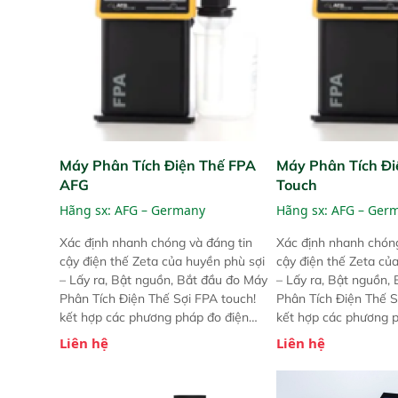
Máy Phân Tích Điện Thế FPA
Máy Phân Tích Đi
AFG
Touch
Hãng sx:
AFG – Germany
Hãng sx:
AFG – Ger
Xác định nhanh chóng và đáng tin
Xác định nhanh chóng
cậy điện thế Zeta của huyền phù sợi
cậy điện thế Zeta củ
– Lấy ra, Bật nguồn, Bắt đầu đo Máy
– Lấy ra, Bật nguồn,
Phân Tích Điện Thế Sợi FPA touch!
Phân Tích Điện Thế S
kết hợp các phương pháp đo điện
kết hợp các phương 
thế Zeta đã được chứng minh với sự
thế Zeta đã được chứ
Liên hệ
Liên hệ
đơn giản tuyệt vời trong thao tác và
đơn giản tuyệt vời tr
vận hành của các phiên bản FPA
vận hành của các ph
trước đó. Nhưng so với các phiên
trước đó. Nhưng so vớ