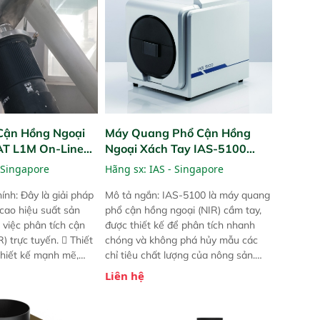
Cận Hồng Ngoại
Máy Quang Phổ Cận Hồng
PAT L1M On-Line
Ngoại Xách Tay IAS-5100
Portable NIR Analyzer
 Singapore
Hãng sx:
IAS - Singapore
ính: Đây là giải pháp
Mô tả ngắn: IAS-5100 là máy quang
 cao hiệu suất sản
phổ cận hồng ngoại (NIR) cầm tay,
 việc phân tích cận
được thiết kế để phân tích nhanh
) trực tuyến.  Thiết
chóng và không phá hủy mẫu các
 thiết kế mạnh mẽ,
chỉ tiêu chất lượng của nông sản.
 trợ tản nhiệt tăng
Phạm vi sử dụng: Thiết bị linh hoạt
Liên hệ
a kiểm tra áp suất
cho nhiều kịch bản khác nhau như
 Cam kết: Mang lại
tại điểm thu mua, trong xưởng sản
dõi thông số theo
xuất hoặc trực tiếp ngoài đồng