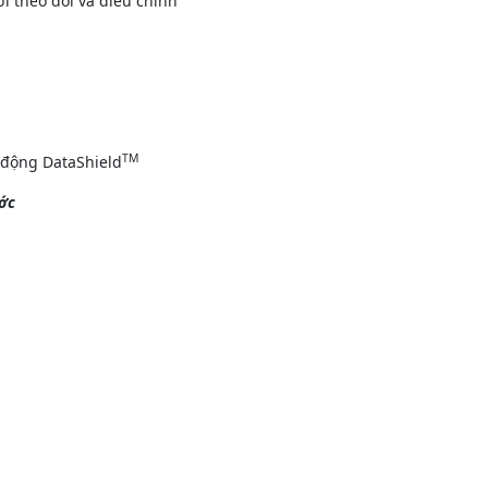
i theo dõi và điều chỉnh
TM
 động DataShield
ước
℃