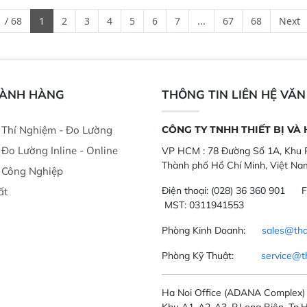
ong xưởng sản
nghiêm ngặt.  Cam kết: Mang lại
đa thành phần 
 / 68
1
2
3
4
5
6
7
...
67
68
Next
goài đồng
khả năng theo dõi thông số theo
đơn giản, mọi l
thời gian thực và trực quan hóa dữ
dùng : phân tí
liệu để tăng chỉ số ROI cho doanh
thức ăn chăn nu
nghiệp.
phẩm, nông sản
GÀNH HÀNG
THÔNG TIN LIÊN HỆ VĂ
ị Thí Nghiệm - Đo Lường
CÔNG TY TNHH THIẾT BỊ VÀ
ị Đo Lường Inline - Online
VP HCM :
78 Đường Số 1A, Khu P
Thành phố Hồ Chí Minh, Việt Na
ị Công Nghiệp
Điện thoại:
(028) 36 360 901
F
ất
MST: 0311941553
Phòng Kinh Doanh:
sales@tha
Phòng Kỹ Thuật:
service@t
Ha Noi Office
(ADANA Complex)
Khu A1-A2-A3, P.Long Biên, Tp.H