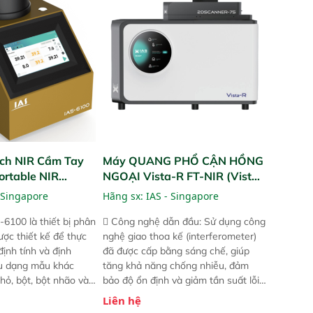
và trực quan hóa dữ
ruộng.
hỉ số ROI cho doanh
ch NIR Cầm Tay
Máy QUANG PHỔ CẬN HỒNG
ortable NIR
NGOẠI Vista-R FT-NIR (Vista-
R FT-NIR Analyzer)
 Singapore
Hãng sx:
IAS - Singapore
-6100 là thiết bị phân
 Công nghệ dẫn đầu: Sử dụng công
ược thiết kế để thực
nghệ giao thoa kế (interferometer)
định tính và định
đã được cấp bằng sáng chế, giúp
ều dạng mẫu khác
tăng khả năng chống nhiễu, đảm
hỏ, bột, bột nhão và
bảo độ ổn định và giảm tần suất lỗi.
t bị này cho phép bất
 Phạm vi ứng dụng rộng: Đáp ứng
Liên hệ
hể thực hiện phân tích
nhu cầu kiểm tra đa dạng mẫu mã