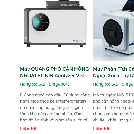
bản trước, FPA touch! nhỏ hơn và
bản trước, FPA touch
nhẹ hơn đáng kể, đồng thời được
nhẹ hơn đáng kể, đồn
nâng cấp với các tính năng mới.
nâng cấp với các tính
Máy QUANG PHỔ CẬN HỒNG
Máy Phân Tích C
NGOẠI FT-NIR Analyzer Vista-
Ngoại Xách Tay 
R
(Portable NIR Ana
Hãng sx:
IAS - Singapore
Hãng sx:
IAS - Sing
 Công nghệ dẫn đầu: Sử dụng công
Mô tả ngắn: IAS-510
nghệ giao thoa kế (interferometer)
phổ cận hồng ngoại (
đã được cấp bằng sáng chế, giúp
được thiết kế để phâ
tăng khả năng chống nhiễu, đảm
chóng và không phá 
bảo độ ổn định và giảm tần suất lỗi.
chỉ tiêu chất lượng c
 Phạm vi ứng dụng rộng: Đáp ứng
Phạm vi sử dụng: Thiế
Liên hệ
Liên hệ
nhu cầu kiểm tra đa dạng mẫu mã
cho nhiều kịch bản k