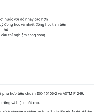
ơi nước với độ nhạy cao hơn
uỷ động học và nhiệt động học tiên tiến
í thử
u cầu thí nghiệm song song
à phù hợp tiêu chuẩn ISO 15106-2 và ASTM F1249.
o rộng và hiệu suất cao.
áy tính chuyên nghiệp, máy điều khiển nhiệt độ, độ ẩm