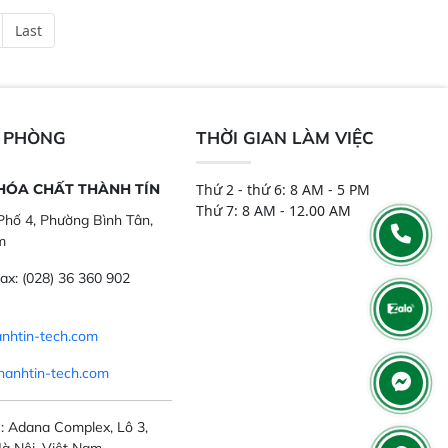
chỉ với một nút bấm
và thông số trong nhiều ngành công
Last
úc, mọi nơi. Chuyên
nghiệp khác nhau.  Độ nhạy cao:
ch mẫu nguyên liệu
Trang bị đầu dò InGaAs độ nhạy
ôi, nguyên liệu thực
cao, cung cấp phản hồi phổ tuyến
,..
tính đầy đủ, đảm bảo độ chính xác
và khả năng lặp lại tối ưu.
N PHÒNG
THỜI GIAN LÀM VIỆC
 HÓA CHẤT THÀNH TÍN
Thứ 2 - thứ 6: 8 AM - 5 PM
Thứ 7: 8 AM - 12.00 AM
hố 4, Phường Bình Tân,
m
ax:
(028) 36 360 902
nhtin-tech.com
hanhtin-tech.com
: Adana Complex, Lô 3,
à Nội, Việt Nam