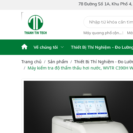
78 Đường Số 1A, Khu Phố 4, Phường Bình Tân
y phân tích NIR
Quang phổ cận hồng
Máy quang phổ cận
Má
m tay Portable NIR
ngoại inline IAS-PAT
hồng ngoại xách tay
CẬ
alyzer IAS-6100
L1M On-Line NIR
IAS-5100 Portable
FT
NIR Analyzer
Vi
Về chúng tôi
Thiết Bị Thí Nghiệm - Đo Lườn
Trang chủ
Sản phẩm
Thiết Bị Thí Nghiệm - Đo Lườ
Máy kiểm tra độ thẩm thấu hơi nước, WVTR C390H Wa