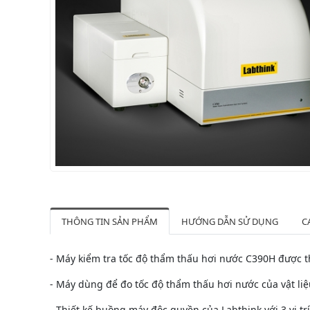
THÔNG TIN SẢN PHẨM
HƯỚNG DẪN SỬ DỤNG
C
- Máy kiểm tra tốc độ thẩm thấu hơi nước C390H được th
- Máy dùng để đo tốc độ thẩm thấu hơi nước của vật liệ
- Thiết kế buồng máy độc quyền của Labthink với 3 vị 