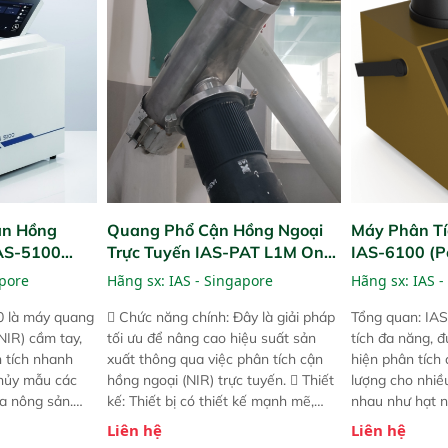
! nhỏ hơn và
dùng : phân tích mẫu nguyên liệu
thời gian thực 
g thời được
thức ăn chăn nuôi, nguyên liệu thực
liệu để tăng c
 năng mới.
phẩm, nông sản,..
nghiệp.
ận Hồng
Quang Phổ Cận Hồng Ngoại
Máy Phân Tí
IAS-5100
Trực Tuyến IAS-PAT L1M On-
IAS-6100 (P
lyzer)
Line NIR
Analyzer)
apore
Hãng sx:
IAS - Singapore
Hãng sx:
IAS -
0 là máy quang
 Chức năng chính: Đây là giải pháp
Tổng quan: IAS
NIR) cầm tay,
tối ưu để nâng cao hiệu suất sản
tích đa năng, đ
n tích nhanh
xuất thông qua việc phân tích cận
hiện phân tích 
hủy mẫu các
hồng ngoại (NIR) trực tuyến.  Thiết
lượng cho nhi
ủa nông sản.
kế: Thiết bị có thiết kế mạnh mẽ,
nhau như hạt n
t bị linh hoạt
mô-đun hóa, hỗ trợ tản nhiệt tăng
chất lỏng. Thiế
Liên hệ
Liên hệ
hác nhau như
cường và đã qua kiểm tra áp suất
kỳ ai cũng có t