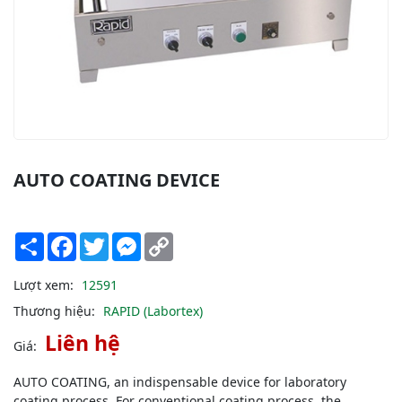
AUTO COATING DEVICE
Share
Facebook
Twitter
Messenger
Copy
Link
Lượt xem:
12591
Thương hiệu:
RAPID (Labortex)
Liên hệ
Giá:
AUTO COATING, an indispensable device for laboratory
coating process. For conventional coating process, the