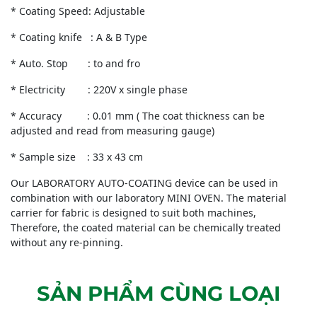
* Coating Speed: Adjustable
* Coating knife : A & B Type
* Auto. Stop : to and fro
* Electricity : 220V x single phase
* Accuracy : 0.01 mm ( The coat thickness can be
adjusted and read from measuring gauge)
* Sample size : 33 x 43 cm
Our LABORATORY AUTO-COATING device can be used in
combination with our laboratory MINI OVEN. The material
carrier for fabric is designed to suit both machines,
Therefore, the coated material can be chemically treated
without any re-pinning.
SẢN PHẨM CÙNG LOẠI