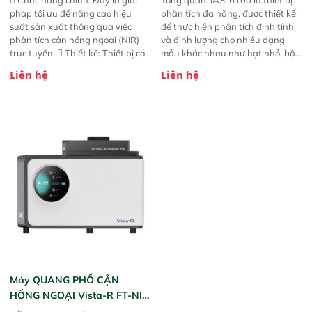
pháp tối ưu để nâng cao hiệu
phân tích đa năng, được thiết kế
suất sản xuất thông qua việc
để thực hiện phân tích định tính
phân tích cận hồng ngoại (NIR)
và định lượng cho nhiều dạng
trực tuyến.  Thiết kế: Thiết bị có
mẫu khác nhau như hạt nhỏ, bột,
thiết kế mạnh mẽ, mô-đun hóa,
bột nhão và chất lỏng. Thiết bị
Liên hệ
Liên hệ
hỗ trợ tản nhiệt tăng cường và đã
này cho phép bất kỳ ai cũng có
qua kiểm tra áp suất nghiêm
thể thực hiện phân tích đa thành
ngặt.  Cam kết: Mang lại khả
phần chỉ với một nút bấm đơn
năng theo dõi thông số theo thời
giản, mọi lúc, mọi nơi. Chuyên
gian thực và trực quan hóa dữ
dùng : phân tích mẫu nguyên liệu
liệu để tăng chỉ số ROI cho doanh
thức ăn chăn nuôi, nguyên liệu
nghiệp.
thực phẩm, nông sản,..
Máy QUANG PHỔ CẬN
HỒNG NGOẠI Vista-R FT-NIR
(Vista-R FT-NIR Analyzer)