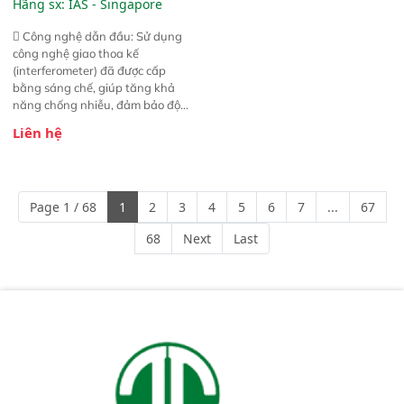
Hãng sx:
IAS - Singapore
 Công nghệ dẫn đầu: Sử dụng
công nghệ giao thoa kế
(interferometer) đã được cấp
bằng sáng chế, giúp tăng khả
năng chống nhiễu, đảm bảo độ
ổn định và giảm tần suất lỗi. 
Liên hệ
Phạm vi ứng dụng rộng: Đáp ứng
nhu cầu kiểm tra đa dạng mẫu
mã và thông số trong nhiều
ngành công nghiệp khác nhau. 
Page 1 / 68
1
2
3
4
5
6
7
...
67
Độ nhạy cao: Trang bị đầu dò
InGaAs độ nhạy cao, cung cấp
68
Next
Last
phản hồi phổ tuyến tính đầy đủ,
đảm bảo độ chính xác và khả
năng lặp lại tối ưu.