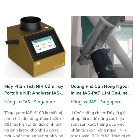
tuyệt vời trong thao tác và vận
tuyệt vời trong thao tác và vận
hành của các phiên bản FPA
hành của các phiên bản FPA
trước đó. Nhưng so với các phiên
trước đó. Nhưng so với các phiên
bản trước, FPA touch! nhỏ hơn và
bản trước, FPA touch! nhỏ hơn và
nhẹ hơn đáng kể, đồng thời được
nhẹ hơn đáng kể, đồng thời được
nâng cấp với các tính năng mới.
nâng cấp với các tính năng mới.
Máy Phân Tích NIR Cầm Tay
Quang Phổ Cận Hồng Ngoại
Portable NIR Analyzer IAS-
Inline IAS-PAT L1M On-Line
6100
NIR
Hãng sx:
IAS - Singapore
Hãng sx:
IAS - Singapore
Tổng quan: IAS-6100 là thiết bị
 Chức năng chính: Đây là giải
phân tích đa năng, được thiết kế
pháp tối ưu để nâng cao hiệu
để thực hiện phân tích định tính
suất sản xuất thông qua việc
và định lượng cho nhiều dạng
phân tích cận hồng ngoại (NIR)
mẫu khác nhau như hạt nhỏ, bột,
trực tuyến.  Thiết kế: Thiết bị có