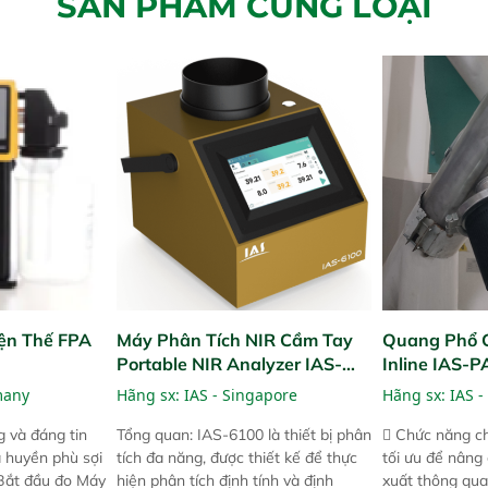
SẢN PHẨM CÙNG LOẠI
ện Thế FPA
Máy Phân Tích NIR Cầm Tay
Quang Phổ 
Portable NIR Analyzer IAS-
Inline IAS-
6100
NIR
many
Hãng sx:
IAS - Singapore
Hãng sx:
IAS -
 và đáng tin
Tổng quan: IAS-6100 là thiết bị phân
 Chức năng ch
a huyền phù sợi
tích đa năng, được thiết kế để thực
tối ưu để nâng
 Bắt đầu đo Máy
hiện phân tích định tính và định
xuất thông qua