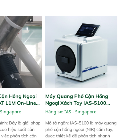
Cận Hồng Ngoại
Máy Quang Phổ Cận Hồng
PAT L1M On-Line
Ngoại Xách Tay IAS-5100
Portable NIR Analyzer
 Singapore
Hãng sx:
IAS - Singapore
ính: Đây là giải pháp
Mô tả ngắn: IAS-5100 là máy quang
 cao hiệu suất sản
phổ cận hồng ngoại (NIR) cầm tay,
 việc phân tích cận
được thiết kế để phân tích nhanh