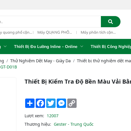
y quang phổ cận
Máy QUANG PHỔ
Máy phân tích cận
Qua
ng ngoại xách tay
CẬN HỒNG NGOẠI
hồng ngoại xách tay
ngo
S-5100 Portable
FT-NIR Analyzer
IAS-5100 (Portable
PAT
R Analyzer
Vista-R
NIR Analyzer)
g
Thiết Bị Đo Lường Inline - Online
Thiết Bị Công Nghiệ
ng
Thử Nghiệm Dệt May - Giày Da
Thiết bị thử nghiệm dệt may
r GT-D01B
Thiết Bị Kiểm Tra Độ Bền Màu Vải B
Share
Facebook
Twitter
Messenger
Copy
Link
Lượt xem:
12007
Thương hiệu:
Gester - Trung Quốc