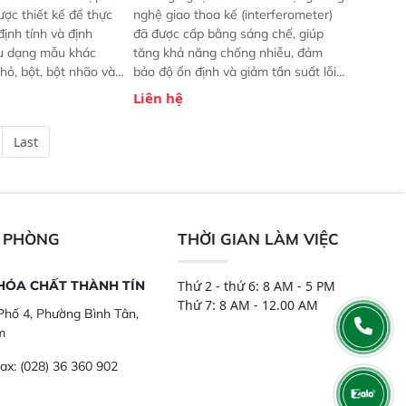
ược thiết kế để thực
nghệ giao thoa kế (interferometer)
định tính và định
đã được cấp bằng sáng chế, giúp
ều dạng mẫu khác
tăng khả năng chống nhiễu, đảm
hỏ, bột, bột nhão và
bảo độ ổn định và giảm tần suất lỗi.
t bị này cho phép bất
 Phạm vi ứng dụng rộng: Đáp ứng
Liên hệ
hể thực hiện phân tích
nhu cầu kiểm tra đa dạng mẫu mã
chỉ với một nút bấm
và thông số trong nhiều ngành công
Last
úc, mọi nơi. Chuyên
nghiệp khác nhau.  Độ nhạy cao:
ch mẫu nguyên liệu
Trang bị đầu dò InGaAs độ nhạy
ôi, nguyên liệu thực
cao, cung cấp phản hồi phổ tuyến
,..
tính đầy đủ, đảm bảo độ chính xác
và khả năng lặp lại tối ưu.
N PHÒNG
THỜI GIAN LÀM VIỆC
 HÓA CHẤT THÀNH TÍN
Thứ 2 - thứ 6: 8 AM - 5 PM
Thứ 7: 8 AM - 12.00 AM
hố 4, Phường Bình Tân,
m
ax:
(028) 36 360 902