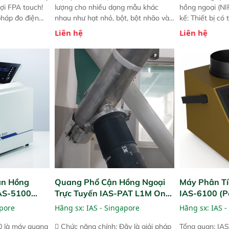
ợi FPA touch!
lượng cho nhiều dạng mẫu khác
hồng ngoại (NIR
pháp đo điện
nhau như hạt nhỏ, bột, bột nhão và
kế: Thiết bị có
ng minh với sự
chất lỏng. Thiết bị này cho phép bất
mô-đun hóa, hỗ
Liên hệ
Liên hệ
ong thao tác và
kỳ ai cũng có thể thực hiện phân tích
cường và đã qu
iên bản FPA
đa thành phần chỉ với một nút bấm
nghiêm ngặt. 
i các phiên
đơn giản, mọi lúc, mọi nơi. Chuyên
khả năng theo 
! nhỏ hơn và
dùng : phân tích mẫu nguyên liệu
thời gian thực 
g thời được
thức ăn chăn nuôi, nguyên liệu thực
liệu để tăng c
 năng mới.
phẩm, nông sản,..
nghiệp.
ận Hồng
Quang Phổ Cận Hồng Ngoại
Máy Phân Tí
IAS-5100
Trực Tuyến IAS-PAT L1M On-
IAS-6100 (P
lyzer)
Line NIR
Analyzer)
apore
Hãng sx:
IAS - Singapore
Hãng sx:
IAS -
0 là máy quang
 Chức năng chính: Đây là giải pháp
Tổng quan: IAS