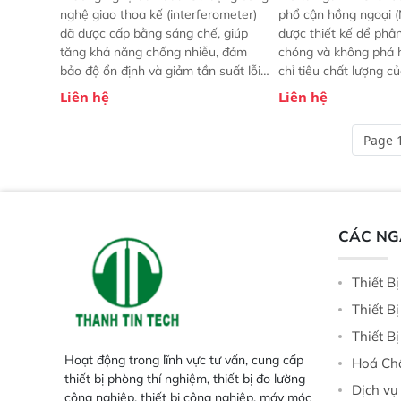
nghệ giao thoa kế (interferometer)
phổ cận hồng ngoại (
đã được cấp bằng sáng chế, giúp
được thiết kế để phâ
tăng khả năng chống nhiễu, đảm
chóng và không phá 
bảo độ ổn định và giảm tần suất lỗi.
chỉ tiêu chất lượng c
 Phạm vi ứng dụng rộng: Đáp ứng
Phạm vi sử dụng: Thiế
Liên hệ
Liên hệ
nhu cầu kiểm tra đa dạng mẫu mã
cho nhiều kịch bản k
và thông số trong nhiều ngành công
tại điểm thu mua, tr
Page 1
nghiệp khác nhau.  Độ nhạy cao:
xuất hoặc trực tiếp n
Trang bị đầu dò InGaAs độ nhạy
ruộng.
cao, cung cấp phản hồi phổ tuyến
tính đầy đủ, đảm bảo độ chính xác
và khả năng lặp lại tối ưu.
CÁC N
Thiết B
Thiết B
Thiết B
Hoạt động trong lĩnh vực tư vấn, cung cấp
Hoá Ch
thiết bị phòng thí nghiệm, thiết bị đo lường
Dịch vụ
công nghiệp, thiết bị công nghiệp, máy móc