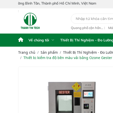
ng Bình Tân, Thành phố Hồ Chí Minh, Việt Nam
y Phân Tích Điện
Máy phân tích NIR
Quang phổ cận hồng
Má
ế FPA touch
cầm tay Portable NIR
ngoại inline IAS-PAT
hồ
Analyzer IAS-6100
L1M On-Line NIR
IA
NI
Về chúng tôi
Thiết Bị Thí Nghiệm - Đo Lườn
Trang chủ
Sản phẩm
Thiết Bị Thí Nghiệm - Đo Lườ
Thiết bị kiểm tra độ bền màu vải bằng Ozone Geste