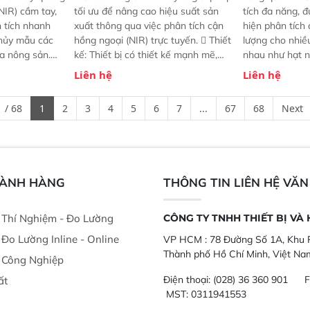
NIR) cầm tay,
tối ưu để nâng cao hiệu suất sản
tích đa năng, đ
n tích nhanh
xuất thông qua việc phân tích cận
hiện phân tích 
hủy mẫu các
hồng ngoại (NIR) trực tuyến.  Thiết
lượng cho nhi
ủa nông sản.
kế: Thiết bị có thiết kế mạnh mẽ,
nhau như hạt n
t bị linh hoạt
mô-đun hóa, hỗ trợ tản nhiệt tăng
chất lỏng. Thiế
Liên hệ
Liên hệ
hác nhau như
cường và đã qua kiểm tra áp suất
kỳ ai cũng có t
ong xưởng sản
nghiêm ngặt.  Cam kết: Mang lại
đa thành phần 
 / 68
1
2
3
4
5
6
7
...
67
68
Next
goài đồng
khả năng theo dõi thông số theo
đơn giản, mọi l
thời gian thực và trực quan hóa dữ
dùng : phân tí
liệu để tăng chỉ số ROI cho doanh
thức ăn chăn nu
nghiệp.
phẩm, nông sản
GÀNH HÀNG
THÔNG TIN LIÊN HỆ VĂ
ị Thí Nghiệm - Đo Lường
CÔNG TY TNHH THIẾT BỊ VÀ
ị Đo Lường Inline - Online
VP HCM :
78 Đường Số 1A, Khu P
Thành phố Hồ Chí Minh, Việt Na
ị Công Nghiệp
Điện thoại:
(028) 36 360 901
F
ất
MST: 0311941553