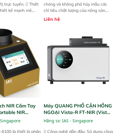
) trực tuyến.  Thiết
chóng và không phá hủy mẫu các
 thiết kế mạnh mẽ,
chỉ tiêu chất lượng của nông sản.
 trợ tản nhiệt tăng
Phạm vi sử dụng: Thiết bị linh hoạt
Liên hệ
a kiểm tra áp suất
cho nhiều kịch bản khác nhau như
 Cam kết: Mang lại
tại điểm thu mua, trong xưởng sản
dõi thông số theo
xuất hoặc trực tiếp ngoài đồng
và trực quan hóa dữ
ruộng.
hỉ số ROI cho doanh
ch NIR Cầm Tay
Máy QUANG PHỔ CẬN HỒNG
ortable NIR
NGOẠI Vista-R FT-NIR (Vista-
R FT-NIR Analyzer)
 Singapore
Hãng sx:
IAS - Singapore
-6100 là thiết bị phân
 Công nghệ dẫn đầu: Sử dụng công