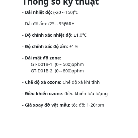
Thông số kỹ thuật
- Dải nhiệt độ:
(-20～150)℃
-
Dải độ ẩm: (25～95)%RH
- Độ chính xác nhiệt độ:
±1.0℃
- Độ chính xác độ ẩm:
±1％
- Dải mật độ zone:
GT-D01B-1: (0～500)pphm
GT-D01B-2: (0～800)pphm
- Chế độ xả ozone:
Chế độ xả khí tĩnh
- Điều khiển ozone:
điều khiển lưu lượng
- Giá xoay đỡ vật mẫu:
tốc độ: 1-20rpm