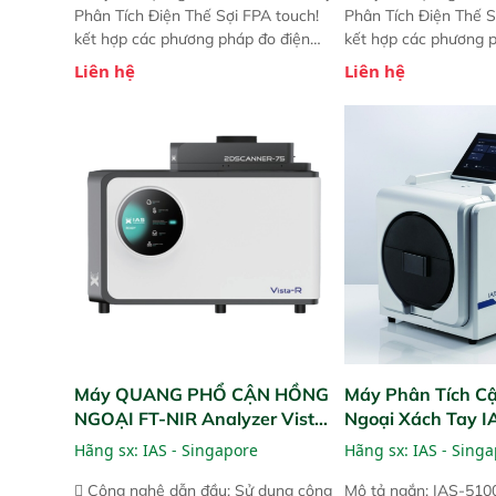
Phân Tích Điện Thế Sợi FPA touch!
Phân Tích Điện Thế S
kết hợp các phương pháp đo điện
kết hợp các phương 
thế Zeta đã được chứng minh với sự
thế Zeta đã được chứ
Liên hệ
Liên hệ
đơn giản tuyệt vời trong thao tác và
đơn giản tuyệt vời tr
vận hành của các phiên bản FPA
vận hành của các ph
trước đó. Nhưng so với các phiên
trước đó. Nhưng so vớ
bản trước, FPA touch! nhỏ hơn và
bản trước, FPA touch
nhẹ hơn đáng kể, đồng thời được
nhẹ hơn đáng kể, đồn
nâng cấp với các tính năng mới.
nâng cấp với các tính
Máy QUANG PHỔ CẬN HỒNG
Máy Phân Tích C
NGOẠI FT-NIR Analyzer Vista-
Ngoại Xách Tay 
R
(Portable NIR Ana
Hãng sx:
IAS - Singapore
Hãng sx:
IAS - Sing
 Công nghệ dẫn đầu: Sử dụng công
Mô tả ngắn: IAS-510