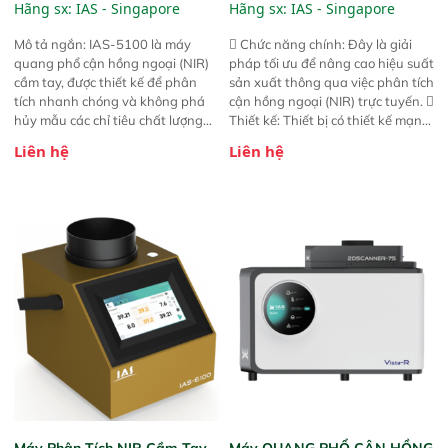
(Portable NIR Analyzer)
Line NIR
Hãng sx:
IAS - Singapore
Hãng sx:
IAS - Singapore
Mô tả ngắn: IAS-5100 là máy
 Chức năng chính: Đây là giải
quang phổ cận hồng ngoại (NIR)
pháp tối ưu để nâng cao hiệu suất
cầm tay, được thiết kế để phân
sản xuất thông qua việc phân tích
tích nhanh chóng và không phá
cận hồng ngoại (NIR) trực tuyến. 
hủy mẫu các chỉ tiêu chất lượng
Thiết kế: Thiết bị có thiết kế mạnh
của nông sản. Phạm vi sử dụng:
mẽ, mô-đun hóa, hỗ trợ tản nhiệt
Liên hệ
Liên hệ
Thiết bị linh hoạt cho nhiều kịch
tăng cường và đã qua kiểm tra áp
bản khác nhau như tại điểm thu
suất nghiêm ngặt.  Cam kết:
mua, trong xưởng sản xuất hoặc
Mang lại khả năng theo dõi thông
trực tiếp ngoài đồng ruộng.
số theo thời gian thực và trực
quan hóa dữ liệu để tăng chỉ số
ROI cho doanh nghiệp.
Máy Phân Tích NIR Cầm Tay
Máy QUANG PHỔ CẬN HỒNG