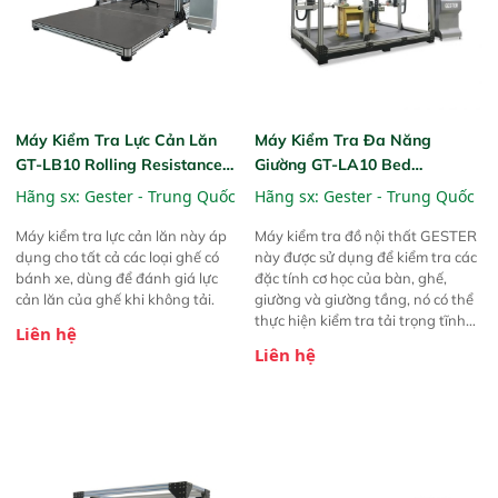
Máy Kiểm Tra Lực Cản Lăn
Máy Kiểm Tra Đa Năng
GT-LB10 Rolling Resistance
Giường GT-LA10 Bed
Testing Machine
Universal Testing Machine
Hãng sx:
Gester - Trung Quốc
Hãng sx:
Gester - Trung Quốc
Máy kiểm tra lực cản lăn này áp
Máy kiểm tra đồ nội thất GESTER
dụng cho tất cả các loại ghế có
này được sử dụng để kiểm tra các
bánh xe, dùng để đánh giá lực
đặc tính cơ học của bàn, ghế,
cản lăn của ghế khi không tải.
giường và giường tầng, nó có thể
thực hiện kiểm tra tải trọng tĩnh
Liên hệ
ngang, tải trọng tĩnh dọc, kiểm tra
Liên hệ
va đập và kiểm tra độ bền.