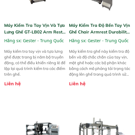
Máy Kiểm Tra Tay Vịn Và Tựa
Máy Kiểm Tra Độ Bền Tay Vịn
Lưng Ghế GT-LB02 Arm Rest
Ghế Chair Armrest Durability
And Seat Back Testing
Testing Machine GT-LB03L
Hãng sx:
Gester - Trung Quốc
Hãng sx:
Gester - Trung Quốc
Machine
Máy kiểm tra tay vịn và tựa lưng
Máy kiểm tra ghế này kiểm tra độ
ghế được trang bị năm bộ truyền
bền và độ chắc chắn của tay vịn,
động, có thể điều khiển riêng lẻ để
mặt ghế hoặc các bộ phận khác
lặp lại quá trình kiểm tra các điểm
bằng cách mô phỏng tải trọng tác
trên ghế.
động lên ghế trong quá trình sử
dụng thông thường.
Liên hệ
Liên hệ