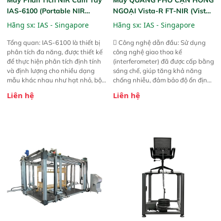
IAS-6100 (Portable NIR
NGOẠI Vista-R FT-NIR (Vista-
Analyzer)
R FT-NIR Analyzer)
Hãng sx:
IAS - Singapore
Hãng sx:
IAS - Singapore
Tổng quan: IAS-6100 là thiết bị
 Công nghệ dẫn đầu: Sử dụng
phân tích đa năng, được thiết kế
công nghệ giao thoa kế
để thực hiện phân tích định tính
(interferometer) đã được cấp bằng
và định lượng cho nhiều dạng
sáng chế, giúp tăng khả năng
mẫu khác nhau như hạt nhỏ, bột,
chống nhiễu, đảm bảo độ ổn định
bột nhão và chất lỏng. Thiết bị
và giảm tần suất lỗi.  Phạm vi
Liên hệ
Liên hệ
này cho phép bất kỳ ai cũng có
ứng dụng rộng: Đáp ứng nhu cầu
thể thực hiện phân tích đa thành
kiểm tra đa dạng mẫu mã và
phần chỉ với một nút bấm đơn
thông số trong nhiều ngành công
giản, mọi lúc, mọi nơi. Chuyên
nghiệp khác nhau.  Độ nhạy cao:
dùng : phân tích mẫu nguyên liệu
Trang bị đầu dò InGaAs độ nhạy
thức ăn chăn nuôi, nguyên liệu
cao, cung cấp phản hồi phổ tuyến
thực phẩm, nông sản,..
tính đầy đủ, đảm bảo độ chính
xác và khả năng lặp lại tối ưu.