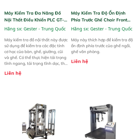
Máy Kiểm Tra Đa Năng Đồ
Máy Kiểm Tra Độ Ổn Định
Nội Thất Điều Khiển PLC GT-
Phía Trước Ghế Chair Front
LA10D Furniture Universal
Stability Testing Machine GT-
Hãng sx:
Gester - Trung Quốc
Hãng sx:
Gester - Trung Quốc
Testing Machine PLC Control
LB06A
Máy kiểm tra đồ nội thất này được
Máy này thích hợp để kiểm tra độ
sử dụng để kiểm tra các đặc tính
ổn định phía trước của ghế ngồi,
cơ học của bàn, ghế, giường, cũi
ghế văn phòng.
và ghế. Có thể thực hiện tải trọng
Liên hệ
tĩnh ngang, tải trọng tĩnh dọc, thử
nghiệm va đập và thử nghiệm độ
Liên hệ
bền.