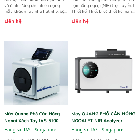
và định lượng cho nhiều dạng
cận hồng ngoại (NIR) trực tuyến. 
mẫu khác nhau như hạt nhỏ, bột,
Thiết kế: Thiết bị có thiết kế mạnh
bột nhão và chất lỏng. Thiết bị
mẽ, mô-đun hóa, hỗ trợ tản nhiệt
Liên hệ
Liên hệ
này cho phép bất kỳ ai cũng có
tăng cường và đã qua kiểm tra áp
thể thực hiện phân tích đa thành
suất nghiêm ngặt.  Cam kết:
phần chỉ với một nút bấm đơn
Mang lại khả năng theo dõi thông
giản, mọi lúc, mọi nơi. Chuyên
số theo thời gian thực và trực
dùng : phân tích mẫu nguyên liệu
quan hóa dữ liệu để tăng chỉ số
thức ăn chăn nuôi, nguyên liệu
ROI cho doanh nghiệp.
thực phẩm, nông sản,..
Máy Quang Phổ Cận Hồng
Máy QUANG PHỔ CẬN HỒNG
Ngoại Xách Tay IAS-5100
NGOẠI FT-NIR Analyzer
Portable NIR Analyzer
Vista-R
Hãng sx:
IAS - Singapore
Hãng sx:
IAS - Singapore