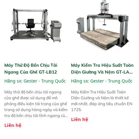
Máy Thử Độ Bền Chịu Tải
Máy Kiểm Tra Hiệu Suất Toàn
Ngang Của Ghế GT-LB12
Diện Giường Và Nệm GT-LA09
Bed And Mattress
Hãng sx:
Gester - Trung Quốc
Hãng sx:
Gester - Trung Quốc
Comprehensive Performance
Máy thử độ bền chịu tải ngang
Máy Kiểm Tra Hiệu Suất Toàn
Tester GT-LA09
của ghế được sử dụng để mô
Diện Giường và Nệm là thiết kế
phỏng điều kiện tải trọng của ghế
mới nhất, đáp ứng tiêu chuẩn EN
trong sử dụng hàng ngày và kiểm
1725.
tra độ bền chịu tải tĩnh ngang của
Liên hệ
tay vịn.
Liên hệ