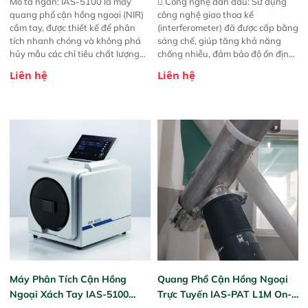
Mô tả ngắn: IAS-5100 là máy
 Công nghệ dẫn đầu: Sử dụng
quang phổ cận hồng ngoại (NIR)
công nghệ giao thoa kế
cầm tay, được thiết kế để phân
(interferometer) đã được cấp bằng
tích nhanh chóng và không phá
sáng chế, giúp tăng khả năng
hủy mẫu các chỉ tiêu chất lượng
chống nhiễu, đảm bảo độ ổn định
của nông sản. Phạm vi sử dụng:
và giảm tần suất lỗi.  Phạm vi
Liên hệ
Liên hệ
Thiết bị linh hoạt cho nhiều kịch
ứng dụng rộng: Đáp ứng nhu cầu
bản khác nhau như tại điểm thu
kiểm tra đa dạng mẫu mã và
mua, trong xưởng sản xuất hoặc
thông số trong nhiều ngành công
trực tiếp ngoài đồng ruộng.
nghiệp khác nhau.  Độ nhạy cao:
Trang bị đầu dò InGaAs độ nhạy
cao, cung cấp phản hồi phổ tuyến
tính đầy đủ, đảm bảo độ chính
xác và khả năng lặp lại tối ưu.
Máy Phân Tích Cận Hồng
Quang Phổ Cận Hồng Ngoại
Ngoại Xách Tay IAS-5100
Trực Tuyến IAS-PAT L1M On-