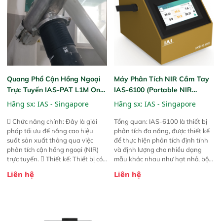
đảm bảo độ chính xác và khả
năng lặp lại tối ưu.
Quang Phổ Cận Hồng Ngoại
Máy Phân Tích NIR Cầm Tay
Trực Tuyến IAS-PAT L1M On-
IAS-6100 (Portable NIR
Line NIR
Analyzer)
Hãng sx:
IAS - Singapore
Hãng sx:
IAS - Singapore
 Chức năng chính: Đây là giải
Tổng quan: IAS-6100 là thiết bị
pháp tối ưu để nâng cao hiệu
phân tích đa năng, được thiết kế
suất sản xuất thông qua việc
để thực hiện phân tích định tính
phân tích cận hồng ngoại (NIR)
và định lượng cho nhiều dạng
trực tuyến.  Thiết kế: Thiết bị có
mẫu khác nhau như hạt nhỏ, bột,
thiết kế mạnh mẽ, mô-đun hóa,
bột nhão và chất lỏng. Thiết bị
Liên hệ
Liên hệ
hỗ trợ tản nhiệt tăng cường và đã
này cho phép bất kỳ ai cũng có
qua kiểm tra áp suất nghiêm
thể thực hiện phân tích đa thành
ngặt.  Cam kết: Mang lại khả
phần chỉ với một nút bấm đơn
năng theo dõi thông số theo thời
giản, mọi lúc, mọi nơi. Chuyên
gian thực và trực quan hóa dữ
dùng : phân tích mẫu nguyên liệu