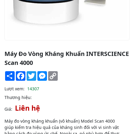
Máy Đo Vòng Kháng Khuẩn INTERSCIENCE
Scan 4000
Share
Facebook
Twitter
Messenger
Copy
Link
Lượt xem:
14307
Thương hiệu:
Liên hệ
Giá:
Máy đo vòng kháng khuẩn (vô khuẩn) Model Scan 4000
giúp kiểm tra hiệu quả của kháng sinh đối với vi sinh vật
bằng cách đo vùng ức chế. Ngoài ra, nó phù hợp để thực