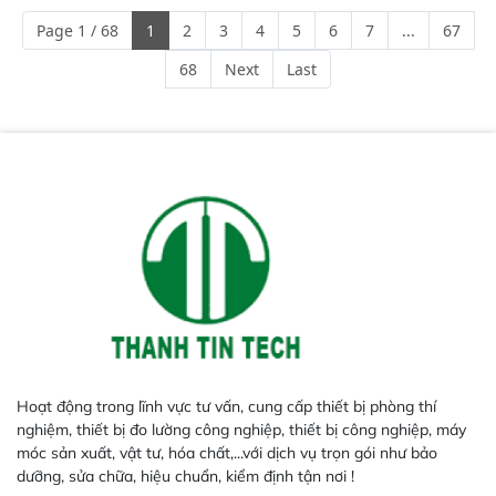
ngành công nghiệp khác nhau. 
Page 1 / 68
1
2
3
4
5
6
7
...
67
Độ nhạy cao: Trang bị đầu dò
InGaAs độ nhạy cao, cung cấp
68
Next
Last
phản hồi phổ tuyến tính đầy đủ,
đảm bảo độ chính xác và khả
năng lặp lại tối ưu.
Hoạt động trong lĩnh vực tư vấn, cung cấp thiết bị phòng thí
nghiệm, thiết bị đo lường công nghiệp, thiết bị công nghiệp, máy
móc sản xuất, vật tư, hóa chất,...với dịch vụ trọn gói như bảo
dưỡng, sửa chữa, hiệu chuẩn, kiểm định tận nơi !