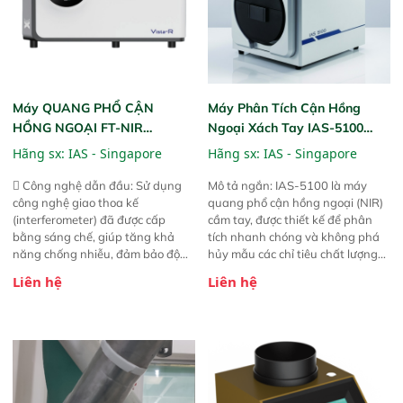
Máy QUANG PHỔ CẬN
Máy Phân Tích Cận Hồng
HỒNG NGOẠI FT-NIR
Ngoại Xách Tay IAS-5100
Analyzer Vista-R
(Portable NIR Analyzer)
Hãng sx:
IAS - Singapore
Hãng sx:
IAS - Singapore
 Công nghệ dẫn đầu: Sử dụng
Mô tả ngắn: IAS-5100 là máy
công nghệ giao thoa kế
quang phổ cận hồng ngoại (NIR)
(interferometer) đã được cấp
cầm tay, được thiết kế để phân
bằng sáng chế, giúp tăng khả
tích nhanh chóng và không phá
năng chống nhiễu, đảm bảo độ
hủy mẫu các chỉ tiêu chất lượng
ổn định và giảm tần suất lỗi. 
của nông sản. Phạm vi sử dụng:
Liên hệ
Liên hệ
Phạm vi ứng dụng rộng: Đáp ứng
Thiết bị linh hoạt cho nhiều kịch
nhu cầu kiểm tra đa dạng mẫu
bản khác nhau như tại điểm thu
mã và thông số trong nhiều
mua, trong xưởng sản xuất hoặc
ngành công nghiệp khác nhau. 
trực tiếp ngoài đồng ruộng.
Độ nhạy cao: Trang bị đầu dò
InGaAs độ nhạy cao, cung cấp
phản hồi phổ tuyến tính đầy đủ,