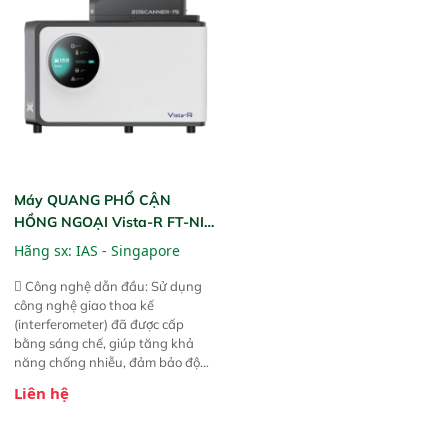
liệu để tăng chỉ số ROI cho doanh
thức ăn chăn nuôi, nguyên liệu
nghiệp.
thực phẩm, nông sản,..
Máy QUANG PHỔ CẬN
HỒNG NGOẠI Vista-R FT-NIR
(Vista-R FT-NIR Analyzer)
Hãng sx:
IAS - Singapore
 Công nghệ dẫn đầu: Sử dụng
công nghệ giao thoa kế
(interferometer) đã được cấp
bằng sáng chế, giúp tăng khả
năng chống nhiễu, đảm bảo độ
ổn định và giảm tần suất lỗi. 
Liên hệ
Phạm vi ứng dụng rộng: Đáp ứng
nhu cầu kiểm tra đa dạng mẫu
mã và thông số trong nhiều