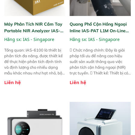
Máy Phân Tích NIR Cầm Tay
Quang Phổ Cận Hồng Ngoại
Portable NIR Analyzer IAS-
Inline IAS-PAT L1M On-Line
6100
NIR
Hãng sx:
IAS - Singapore
Hãng sx:
IAS - Singapore
Tổng quan: IAS-6100 là thiết bị
 Chức năng chính: Đây là giải
phân tích đa năng, được thiết kế
pháp tối ưu để nâng cao hiệu
để thực hiện phân tích định tính
suất sản xuất thông qua việc
và định lượng cho nhiều dạng
phân tích cận hồng ngoại (NIR)
mẫu khác nhau như hạt nhỏ, bột,
trực tuyến.  Thiết kế: Thiết bị có
bột nhão và chất lỏng. Thiết bị
thiết kế mạnh mẽ, mô-đun hóa,
Liên hệ
Liên hệ
này cho phép bất kỳ ai cũng có
hỗ trợ tản nhiệt tăng cường và đã
thể thực hiện phân tích đa thành
qua kiểm tra áp suất nghiêm
phần chỉ với một nút bấm đơn
ngặt.  Cam kết: Mang lại khả
giản, mọi lúc, mọi nơi. Chuyên
năng theo dõi thông số theo thời
dùng : phân tích mẫu nguyên liệu
gian thực và trực quan hóa dữ
thức ăn chăn nuôi, nguyên liệu
liệu để tăng chỉ số ROI cho doanh
thực phẩm, nông sản,..
nghiệp.