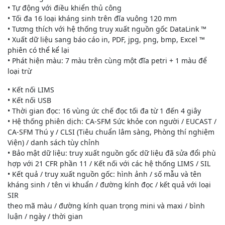
• Tự động với điều khiển thủ công
• Tối đa 16 loại kháng sinh trên đĩa vuông 120 mm
• Tương thích với hệ thống truy xuất nguồn gốc DataLink ™
• Xuất dữ liệu sang báo cáo in, PDF, jpg, png, bmp, Excel ™
phiên có thể kể lại
• Phát hiện màu: 7 màu trên cùng một đĩa petri + 1 màu để
loại trừ
• Kết nối LIMS
• Kết nối USB
• Thời gian đọc: 16 vùng ức chế đọc tối đa từ 1 đến 4 giây
• Hệ thống phiên dịch: CA-SFM Sức khỏe con người / EUCAST /
CA-SFM Thú y / CLSI (Tiêu chuẩn lâm sàng, Phòng thí nghiệm
Viện) / danh sách tùy chỉnh
• Bảo mật dữ liệu: truy xuất nguồn gốc dữ liệu đã sửa đổi phù
hợp với 21 CFR phần 11 / Kết nối với các hệ thống LIMS / SIL
• Kết quả / truy xuất nguồn gốc: hình ảnh / số mẫu và tên
kháng sinh / tên vi khuẩn / đường kính đọc / kết quả với loại
SIR
theo mã màu / đường kính quan trọng mini và maxi / bình
luận / ngày / thời gian