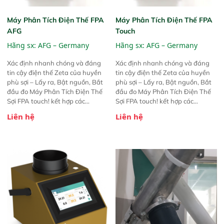
Máy Phân Tích Điện Thế FPA
Máy Phân Tích Điện Thế FPA
AFG
Touch
Hãng sx:
AFG – Germany
Hãng sx:
AFG – Germany
Xác định nhanh chóng và đáng
Xác định nhanh chóng và đáng
tin cậy điện thế Zeta của huyền
tin cậy điện thế Zeta của huyền
phù sợi – Lấy ra, Bật nguồn, Bắt
phù sợi – Lấy ra, Bật nguồn, Bắt
đầu đo Máy Phân Tích Điện Thế
đầu đo Máy Phân Tích Điện Thế
Sợi FPA touch! kết hợp các
Sợi FPA touch! kết hợp các
phương pháp đo điện thế Zeta đã
phương pháp đo điện thế Zeta đã
Liên hệ
Liên hệ
được chứng minh với sự đơn giản
được chứng minh với sự đơn giản
tuyệt vời trong thao tác và vận
tuyệt vời trong thao tác và vận
hành của các phiên bản FPA
hành của các phiên bản FPA
trước đó. Nhưng so với các phiên
trước đó. Nhưng so với các phiên
bản trước, FPA touch! nhỏ hơn và
bản trước, FPA touch! nhỏ hơn và
nhẹ hơn đáng kể, đồng thời được
nhẹ hơn đáng kể, đồng thời được
nâng cấp với các tính năng mới.
nâng cấp với các tính năng mới.