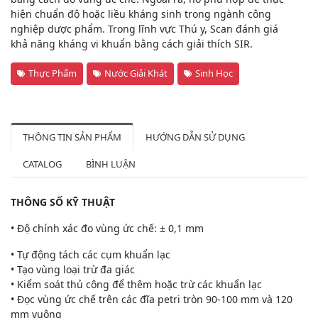
hiện chuẩn độ hoặc liều kháng sinh trong ngành công
nghiệp dược phẩm. Trong lĩnh vực Thú y, Scan đánh giá
khả năng kháng vi khuẩn bằng cách giải thích SIR.
Thực Phẩm
Nước Giải Khát
Sinh Học
THÔNG TIN SẢN PHẨM
HƯỚNG DẪN SỬ DỤNG
CATALOG
BÌNH LUẬN
THÔNG SỐ KỸ THUẬT
• Độ chính xác đo vùng ức chế: ± 0,1 mm
• Tự động tách các cụm khuẩn lạc
• Tạo vùng loại trừ đa giác
• Kiểm soát thủ công để thêm hoặc trừ các khuẩn lạc
• Đọc vùng ức chế trên các đĩa petri tròn 90-100 mm và 120
mm vuông