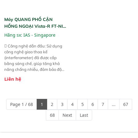
Máy QUANG PHỔ CẬN
HỒNG NGOẠI Vista-R FT-NIR
(Vista-R FT-NIR Analyzer)
Hãng sx:
IAS - Singapore
 Công nghệ dẫn đầu: Sử dụng
công nghệ giao thoa kế
(interferometer) đã được cấp
bằng sáng chế, giúp tăng khả
năng chống nhiễu, đảm bảo độ
ổn định và giảm tần suất lỗi. 
Liên hệ
Phạm vi ứng dụng rộng: Đáp ứng
nhu cầu kiểm tra đa dạng mẫu
mã và thông số trong nhiều
ngành công nghiệp khác nhau. 
Page 1 / 68
1
2
3
4
5
6
7
...
67
Độ nhạy cao: Trang bị đầu dò
InGaAs độ nhạy cao, cung cấp
68
Next
Last
phản hồi phổ tuyến tính đầy đủ,
đảm bảo độ chính xác và khả
năng lặp lại tối ưu.