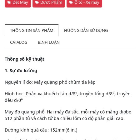
Dệt May
Dược Phẩm
Ô tô - Xe máy
THÔNG TIN SẢN PHẨM
HƯỚNG DẪN SỬ DỤNG
CATALOG
BÌNH LUẬN
Thông số kỹ thuật
1. Sự đo lường
Nguyên lí đo: Máy quang phổ chùm tia kép
Hình học: Phản xạ khuếch tán d/8°, truyền tổng d/8°, truyền
đều d/0°
Máy đo quang phổ: Hai máy đa sắc, mỗi máy có mảng diobe
512 phần tử và cách tử ba chiều lõm có độ phân giải cao
Đường kính quả cầu: 152mm(6 in.)