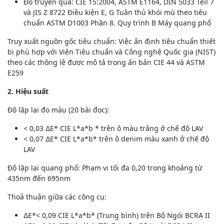
Độ truyền qua: CIE 15:2004, ASTM E1164, DIN 5033 Teil 7
và JIS Z 8722 Điều kiện E, G Tuân thủ khói mù theo tiêu
chuẩn ASTM D1003 Phần 8. Quy trình B Máy quang phổ
Truy xuất nguồn gốc tiêu chuẩn: Việc ấn định tiêu chuẩn thiết
bị phù hợp với Viện Tiêu chuẩn và Công nghệ Quốc gia (NIST)
theo các thông lệ được mô tả trong ấn bản CIE 44 và ASTM
E259
2. Hiệu suất
Độ lặp lại đo màu (20 bài đọc):
< 0,03 ∆E* CIE L*a*b * trên ô màu trắng ở chế độ LAV
< 0,07 ∆E* CIE L*a*b* trên ô denim màu xanh ở chế độ
LAV
Độ lặp lại quang phổ: Phạm vi tối đa 0,20 trong khoảng từ
435nm đến 695nm
Thoả thuận giữa các công cụ:
∆E*< 0,09 CIE L*a*b* (Trung bình) trên Bộ Ngói BCRA II