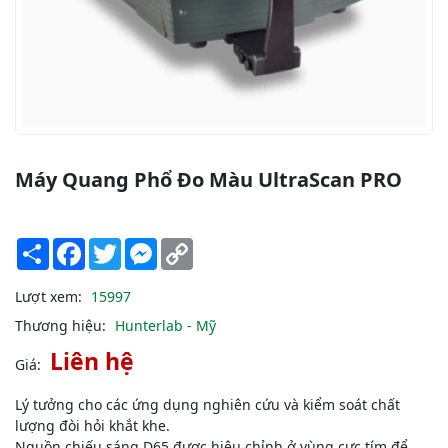
Máy Quang Phổ Đo Màu UltraScan PRO
Share
Facebook
Twitter
Messenger
Copy
Link
Lượt xem:
15997
Thương hiệu:
Hunterlab - Mỹ
Liên hệ
Giá:
Lý tưởng cho các ứng dụng nghiên cứu và kiểm soát chất
lượng đòi hỏi khắt khe.
Nguồn chiếu sáng D65 được hiệu chỉnh ở vùng cực tím để