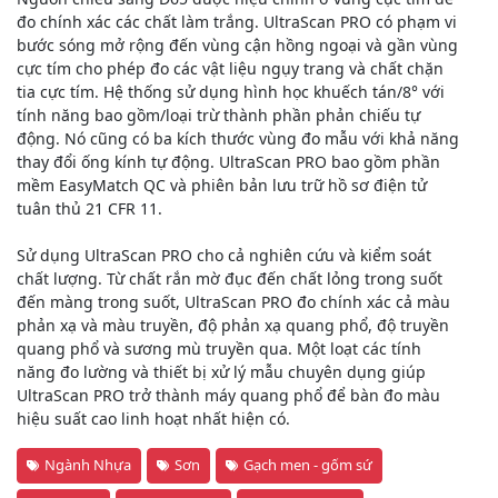
đo chính xác các chất làm trắng. UltraScan PRO có phạm vi
bước sóng mở rộng đến vùng cận hồng ngoại và gần vùng
cực tím cho phép đo các vật liệu ngụy trang và chất chặn
tia cực tím. Hệ thống sử dụng hình học khuếch tán/8° với
tính năng bao gồm/loại trừ thành phần phản chiếu tự
động. Nó cũng có ba kích thước vùng đo mẫu với khả năng
thay đổi ống kính tự động. UltraScan PRO bao gồm phần
mềm EasyMatch QC và phiên bản lưu trữ hồ sơ điện tử
tuân thủ 21 CFR 11.
Sử dụng UltraScan PRO cho cả nghiên cứu và kiểm soát
chất lượng. Từ chất rắn mờ đục đến chất lỏng trong suốt
đến màng trong suốt, UltraScan PRO đo chính xác cả màu
phản xạ và màu truyền, độ phản xạ quang phổ, độ truyền
quang phổ và sương mù truyền qua. Một loạt các tính
năng đo lường và thiết bị xử lý mẫu chuyên dụng giúp
UltraScan PRO trở thành máy quang phổ để bàn đo màu
hiệu suất cao linh hoạt nhất hiện có.
Ngành Nhựa
Sơn
Gạch men - gốm sứ