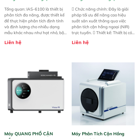
Tổng quan: IAS-6100 là thiết bị
 Chức năng chính: Đây là giải
phân tích đa năng, được thiết kế
pháp tối ưu để nâng cao hiệu
để thực hiện phân tích định tính
suất sản xuất thông qua việc
và định lượng cho nhiều dạng
phân tích cận hồng ngoại (NIR)
mẫu khác nhau như hạt nhỏ, bột,
trực tuyến.  Thiết kế: Thiết bị có
bột nhão và chất lỏng. Thiết bị
thiết kế mạnh mẽ, mô-đun hóa,
Liên hệ
Liên hệ
này cho phép bất kỳ ai cũng có
hỗ trợ tản nhiệt tăng cường và đã
thể thực hiện phân tích đa thành
qua kiểm tra áp suất nghiêm
phần chỉ với một nút bấm đơn
ngặt.  Cam kết: Mang lại khả
giản, mọi lúc, mọi nơi. Chuyên
năng theo dõi thông số theo thời
dùng : phân tích mẫu nguyên liệu
gian thực và trực quan hóa dữ
thức ăn chăn nuôi, nguyên liệu
liệu để tăng chỉ số ROI cho doanh
thực phẩm, nông sản,..
nghiệp.
Máy QUANG PHỔ CẬN
Máy Phân Tích Cận Hồng