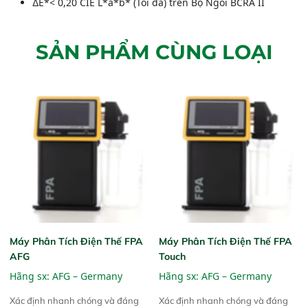
∆E*< 0,20 CIE L*a*b* (Tối đa) trên Bộ Ngói BCRA II
SẢN PHẨM CÙNG LOẠI
Máy Phân Tích Điện Thế FPA
Máy Phân Tích Điện Thế FPA
AFG
Touch
Hãng sx:
AFG – Germany
Hãng sx:
AFG – Germany
Xác định nhanh chóng và đáng
Xác định nhanh chóng và đáng