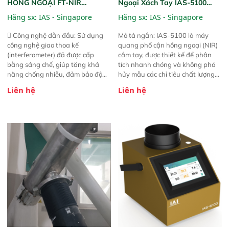
HỒNG NGOẠI FT-NIR
Ngoại Xách Tay IAS-5100
Analyzer Vista-R
(Portable NIR Analyzer)
Hãng sx:
IAS - Singapore
Hãng sx:
IAS - Singapore
 Công nghệ dẫn đầu: Sử dụng
Mô tả ngắn: IAS-5100 là máy
công nghệ giao thoa kế
quang phổ cận hồng ngoại (NIR)
(interferometer) đã được cấp
cầm tay, được thiết kế để phân
bằng sáng chế, giúp tăng khả
tích nhanh chóng và không phá
năng chống nhiễu, đảm bảo độ
hủy mẫu các chỉ tiêu chất lượng
ổn định và giảm tần suất lỗi. 
của nông sản. Phạm vi sử dụng:
Liên hệ
Liên hệ
Phạm vi ứng dụng rộng: Đáp ứng
Thiết bị linh hoạt cho nhiều kịch
nhu cầu kiểm tra đa dạng mẫu
bản khác nhau như tại điểm thu
mã và thông số trong nhiều
mua, trong xưởng sản xuất hoặc
ngành công nghiệp khác nhau. 
trực tiếp ngoài đồng ruộng.
Độ nhạy cao: Trang bị đầu dò
InGaAs độ nhạy cao, cung cấp
phản hồi phổ tuyến tính đầy đủ,
đảm bảo độ chính xác và khả
năng lặp lại tối ưu.