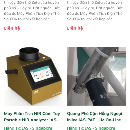
tin cậy điện thế Zeta của huyền
tin cậy điện thế Zeta của huyền
phù sợi – Lấy ra, Bật nguồn, Bắt
phù sợi – Lấy ra, Bật nguồn, Bắt
đầu đo Máy Phân Tích Điện Thế
đầu đo Máy Phân Tích Điện Thế
Sợi FPA touch! kết hợp các
Sợi FPA touch! kết hợp các
phương pháp đo điện thế Zeta đã
phương pháp đo điện thế Zeta đã
Liên hệ
Liên hệ
được chứng minh với sự đơn giản
được chứng minh với sự đơn giản
tuyệt vời trong thao tác và vận
tuyệt vời trong thao tác và vận
hành của các phiên bản FPA
hành của các phiên bản FPA
trước đó. Nhưng so với các phiên
trước đó. Nhưng so với các phiên
bản trước, FPA touch! nhỏ hơn và
bản trước, FPA touch! nhỏ hơn và
nhẹ hơn đáng kể, đồng thời được
nhẹ hơn đáng kể, đồng thời được
nâng cấp với các tính năng mới.
nâng cấp với các tính năng mới.
Máy Phân Tích NIR Cầm Tay
Quang Phổ Cận Hồng Ngoại
Portable NIR Analyzer IAS-
Inline IAS-PAT L1M On-Line
6100
NIR
Hãng sx:
IAS - Singapore
Hãng sx:
IAS - Singapore