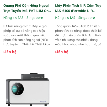
Quang Phổ Cận Hồng Ngoại
Máy Phân Tích NIR Cầm Tay
Trực Tuyến IAS-PAT L1M On-
IAS-6100 (Portable NIR
Line NIR
Analyzer)
Hãng sx:
IAS - Singapore
Hãng sx:
IAS - Singapore
 Chức năng chính: Đây là giải
Tổng quan: IAS-6100 là thiết bị
pháp tối ưu để nâng cao hiệu
phân tích đa năng, được thiết kế
suất sản xuất thông qua việc
để thực hiện phân tích định tính
phân tích cận hồng ngoại (NIR)
và định lượng cho nhiều dạng
trực tuyến.  Thiết kế: Thiết bị có
mẫu khác nhau như hạt nhỏ, bột,
thiết kế mạnh mẽ, mô-đun hóa,
bột nhão và chất lỏng. Thiết bị
Liên hệ
Liên hệ
hỗ trợ tản nhiệt tăng cường và đã
này cho phép bất kỳ ai cũng có
qua kiểm tra áp suất nghiêm
thể thực hiện phân tích đa thành
ngặt.  Cam kết: Mang lại khả
phần chỉ với một nút bấm đơn
năng theo dõi thông số theo thời
giản, mọi lúc, mọi nơi. Chuyên
gian thực và trực quan hóa dữ
dùng : phân tích mẫu nguyên liệu
liệu để tăng chỉ số ROI cho doanh
thức ăn chăn nuôi, nguyên liệu
nghiệp.
thực phẩm, nông sản,..