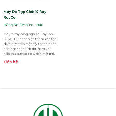
Máy Dò Tạp Chất X-Ray
RayCon
Hãng sx:
Sesotec - Đức
Máy x-ray công nghiệp RayCon –
SESOTEC phát hiện tất cả các tạp
chất dựa trên mật độ, thành phần
hóa học hoặc kích thước cơ khí
hấp thụ bức xạ tia X đến một mức
độ thấp hơn hoặc cao hơn các sản
Liên hệ
phẩm xung quanh.