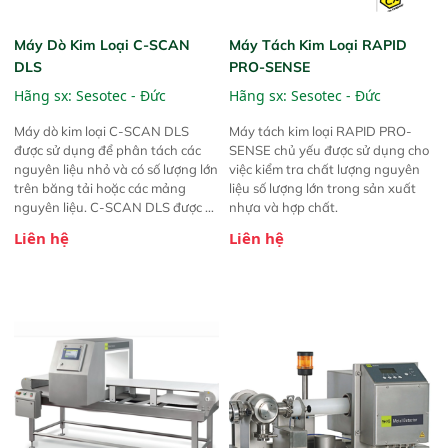
Máy Dò Kim Loại C-SCAN
Máy Tách Kim Loại RAPID
DLS
PRO-SENSE
Hãng sx:
Sesotec - Đức
Hãng sx:
Sesotec - Đức
Máy dò kim loại C-SCAN DLS
Máy tách kim loại RAPID PRO-
được sử dụng để phân tách các
SENSE chủ yếu được sử dụng cho
nguyên liệu nhỏ và có số lượng lớn
việc kiểm tra chất lượng nguyên
trên băng tải hoặc các mảng
liệu số lượng lớn trong sản xuất
nguyên liệu. C-SCAN DLS được sử
nhựa và hợp chất.
dụng để bảo vệ máy móc cho các
Liên hệ
Liên hệ
máy tạo hạt, máy cắt, máy
nghiền, máy cán lò, máy cưa đai,
máy bào, và nhiều loại máy khác.