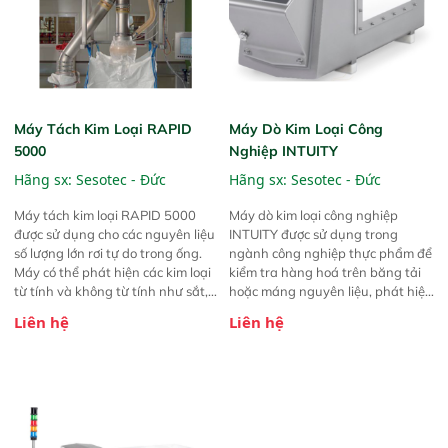
Máy Tách Kim Loại RAPID
Máy Dò Kim Loại Công
5000
Nghiệp INTUITY
Hãng sx:
Sesotec - Đức
Hãng sx:
Sesotec - Đức
Máy tách kim loại RAPID 5000
Máy dò kim loại công nghiệp
được sử dụng cho các nguyên liệu
INTUITY được sử dụng trong
số lượng lớn rơi tự do trong ống.
ngành công nghiệp thực phẩm để
Máy có thể phát hiện các kim loại
kiểm tra hàng hoá trên băng tải
từ tính và không từ tính như sắt,
hoặc máng nguyên liệu, phát hiện
thép không gỉ, nhôm … kể cả khi
tất cả các tạp chất kim loại từ tính
Liên hệ
Liên hệ
các kim loại đó nằm sâu trong sản
và phi từ tính (thép, thép không rỉ,
phẩm.
nhôm, …)