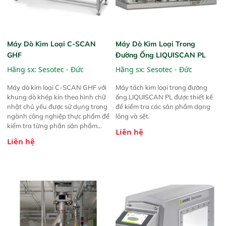
Máy Dò Kim Loại C-SCAN
Máy Dò Kim Loại Trong
GHF
Đường Ống LIQUISCAN PL
Hãng sx:
Sesotec - Đức
Hãng sx:
Sesotec - Đức
Máy dò kim loại C-SCAN GHF với
Máy tách kim loại trong đường
khung dò khép kín theo hình chữ
ống LIQUISCAN PL được thiết kế
nhật chủ yếu được sử dụng trong
để kiểm tra các sản phẩm dạng
ngành công nghiệp thực phẩm để
lỏng và sệt.
kiểm tra từng phần sản phẩm
Liên hệ
hoặc mảnh nguyên liệu trên băng
Liên hệ
tải . Sản phẩm dò tất cả các tạp
chất kim loại từ tính và phi từ tính
(thép, thép không gỉ, nhôm,…) –
thậm chí với những tạp chất nằm
bên trong sản phẩm.