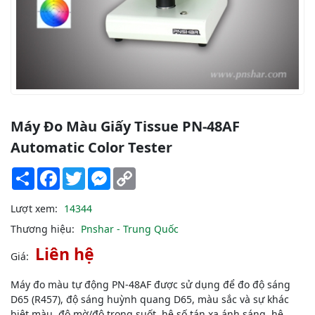
Máy Đo Màu Giấy Tissue PN-48AF
Automatic Color Tester
Share
Facebook
Twitter
Messenger
Copy
Link
Lượt xem:
14344
Thương hiệu:
Pnshar - Trung Quốc
Liên hệ
Giá:
Máy đo màu tự động PN-48AF được sử dụng để đo độ sáng
D65 (R457), độ sáng huỳnh quang D65, màu sắc và sự khác
biệt màu, độ mờ/độ trong suốt, hệ số tán xạ ánh sáng, hệ