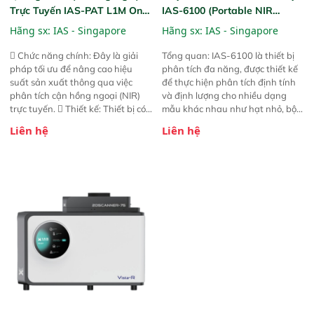
Trực Tuyến IAS-PAT L1M On-
IAS-6100 (Portable NIR
Line NIR
Analyzer)
Hãng sx:
IAS - Singapore
Hãng sx:
IAS - Singapore
 Chức năng chính: Đây là giải
Tổng quan: IAS-6100 là thiết bị
pháp tối ưu để nâng cao hiệu
phân tích đa năng, được thiết kế
suất sản xuất thông qua việc
để thực hiện phân tích định tính
phân tích cận hồng ngoại (NIR)
và định lượng cho nhiều dạng
trực tuyến.  Thiết kế: Thiết bị có
mẫu khác nhau như hạt nhỏ, bột,
thiết kế mạnh mẽ, mô-đun hóa,
bột nhão và chất lỏng. Thiết bị
Liên hệ
Liên hệ
hỗ trợ tản nhiệt tăng cường và đã
này cho phép bất kỳ ai cũng có
qua kiểm tra áp suất nghiêm
thể thực hiện phân tích đa thành
ngặt.  Cam kết: Mang lại khả
phần chỉ với một nút bấm đơn
năng theo dõi thông số theo thời
giản, mọi lúc, mọi nơi. Chuyên
gian thực và trực quan hóa dữ
dùng : phân tích mẫu nguyên liệu
liệu để tăng chỉ số ROI cho doanh
thức ăn chăn nuôi, nguyên liệu
nghiệp.
thực phẩm, nông sản,..