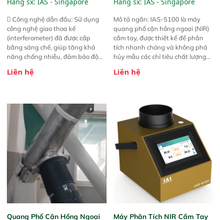
Hãng sx:
IAS - Singapore
Hãng sx:
IAS - Singapore
 Công nghệ dẫn đầu: Sử dụng
Mô tả ngắn: IAS-5100 là máy
công nghệ giao thoa kế
quang phổ cận hồng ngoại (NIR)
(interferometer) đã được cấp
cầm tay, được thiết kế để phân
bằng sáng chế, giúp tăng khả
tích nhanh chóng và không phá
năng chống nhiễu, đảm bảo độ
hủy mẫu các chỉ tiêu chất lượng
ổn định và giảm tần suất lỗi. 
của nông sản. Phạm vi sử dụng:
Liên hệ
Liên hệ
Phạm vi ứng dụng rộng: Đáp ứng
Thiết bị linh hoạt cho nhiều kịch
nhu cầu kiểm tra đa dạng mẫu
bản khác nhau như tại điểm thu
mã và thông số trong nhiều
mua, trong xưởng sản xuất hoặc
ngành công nghiệp khác nhau. 
trực tiếp ngoài đồng ruộng.
Độ nhạy cao: Trang bị đầu dò
InGaAs độ nhạy cao, cung cấp
phản hồi phổ tuyến tính đầy đủ,
đảm bảo độ chính xác và khả
năng lặp lại tối ưu.
Quang Phổ Cận Hồng Ngoại
Máy Phân Tích NIR Cầm Tay