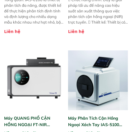
phân tích đa năng, được thiết kế
pháp tối ưu để nâng cao hiệu
để thực hiện phân tích định tính
suất sản xuất thông qua việc
và định lượng cho nhiều dạng
phân tích cận hồng ngoại (NIR)
mẫu khác nhau như hạt nhỏ, bột,
trực tuyến.  Thiết kế: Thiết bị có
bột nhão và chất lỏng. Thiết bị
thiết kế mạnh mẽ, mô-đun hóa,
Liên hệ
Liên hệ
này cho phép bất kỳ ai cũng có
hỗ trợ tản nhiệt tăng cường và đã
thể thực hiện phân tích đa thành
qua kiểm tra áp suất nghiêm
phần chỉ với một nút bấm đơn
ngặt.  Cam kết: Mang lại khả
giản, mọi lúc, mọi nơi. Chuyên
năng theo dõi thông số theo thời
dùng : phân tích mẫu nguyên liệu
gian thực và trực quan hóa dữ
thức ăn chăn nuôi, nguyên liệu
liệu để tăng chỉ số ROI cho doanh
thực phẩm, nông sản,..
nghiệp.
Máy QUANG PHỔ CẬN
Máy Phân Tích Cận Hồng
HỒNG NGOẠI FT-NIR
Ngoại Xách Tay IAS-5100
Analyzer Vista-R
(Portable NIR Analyzer)