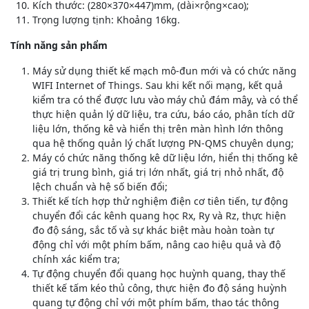
Kích thước: (280×370×447)mm, (dài×rộng×cao);
Trọng lượng tịnh: Khoảng 16kg.
Tính năng sản phẩm
Máy sử dụng thiết kế mạch mô-đun mới và có chức năng
WIFI Internet of Things. Sau khi kết nối mạng, kết quả
kiểm tra có thể được lưu vào máy chủ đám mây, và có thể
thực hiện quản lý dữ liệu, tra cứu, báo cáo, phân tích dữ
liệu lớn, thống kê và hiển thị trên màn hình lớn thông
qua hệ thống quản lý chất lượng PN-QMS chuyên dụng;
Máy có chức năng thống kê dữ liệu lớn, hiển thị thống kê
giá trị trung bình, giá trị lớn nhất, giá trị nhỏ nhất, độ
lệch chuẩn và hệ số biến đổi;
Thiết kế tích hợp thử nghiệm điện cơ tiên tiến, tự động
chuyển đổi các kênh quang học Rx, Ry và Rz, thực hiện
đo độ sáng, sắc tố và sự khác biệt màu hoàn toàn tự
động chỉ với một phím bấm, nâng cao hiệu quả và độ
chính xác kiểm tra;
Tự động chuyển đổi quang học huỳnh quang, thay thế
thiết kế tấm kéo thủ công, thực hiện đo độ sáng huỳnh
quang tự động chỉ với một phím bấm, thao tác thông