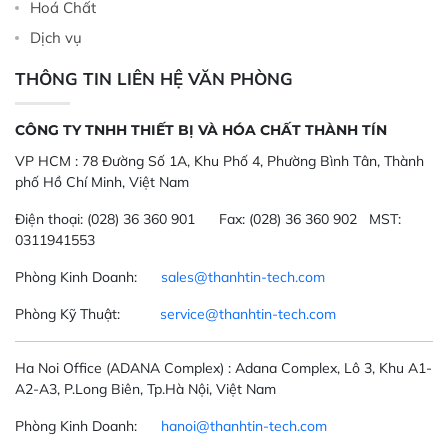
Hoá Chất
Dịch vụ
THÔNG TIN LIÊN HỆ VĂN PHÒNG
CÔNG TY TNHH THIẾT BỊ VÀ HÓA CHẤT THÀNH TÍN
VP HCM :
78 Đường Số 1A, Khu Phố 4, Phường Bình Tân, Thành
phố Hồ Chí Minh, Việt Nam
Điện thoại:
(028) 36 360 901
Fax:
(028) 36 360 902 MST:
0311941553
Phòng Kinh Doanh:
sales@thanhtin-tech.com
Phòng Kỹ Thuật:
service@thanhtin-tech.com
Ha Noi Office
(ADANA Complex)
: Adana Complex, Lô 3, Khu A1-
A2-A3, P.Long Biên, Tp.Hà Nội, Việt Nam
Phòng Kinh Doanh:
hanoi@thanhtin-tech.com