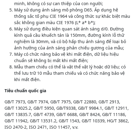
minh, không có sự can thiệp của con người;
Máy sử dụng ánh sáng mô phỏng D65. Áp dụng hệ
thống sắc tố phụ CIE 1964 và công thức sự khác biệt màu
sắc không gian màu CIE 1976 (L* a* b*);
Máy sử dụng điều kiện quan sát ánh sáng d/0. Đường
kính quả cầu khuếch tán là 150mm, đường kính lỗ thử
nghiệm là 30mm, và có bộ hấp thụ ánh sáng để loại bỏ
ảnh hưởng của ánh sáng phản chiếu gương của mẫu;
Máy có chức năng bảo vệ khi mất điện, dữ liệu hiệu
chuẩn sẽ không bị mất khi mất điện;
Mẫu tham chiếu có thể là vật thể vật lý hoặc dữ liệu; có
thể lưu trữ 10 mẫu tham chiếu và có chức năng bảo vệ
khi mất điện.
Tiêu chuẩn quốc gia
GB/T 7973, GB/T 7974, GB/T 7975, GB/T 22880, GB/T 2913,
GB/T 13025.2, GB/T 5950, GB/T9338, GB/T 9984.1, GB/T 12911,
GB/T 13835.7, GB/T 4739, GB/T 6688, GB/T 8424, GB/T 11186,
GB/T 11942, GB/T 13531.2, GB/T 1543, GB/T 10339, HG/T 3862,
ISO 2470-2, ISO 2471, ISO 11457, v.v.