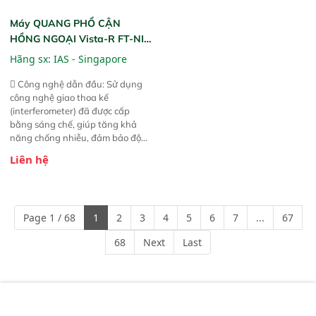
Máy QUANG PHỔ CẬN
HỒNG NGOẠI Vista-R FT-NIR
(Vista-R FT-NIR Analyzer)
Hãng sx:
IAS - Singapore
 Công nghệ dẫn đầu: Sử dụng
công nghệ giao thoa kế
(interferometer) đã được cấp
bằng sáng chế, giúp tăng khả
năng chống nhiễu, đảm bảo độ
ổn định và giảm tần suất lỗi. 
Liên hệ
Phạm vi ứng dụng rộng: Đáp ứng
nhu cầu kiểm tra đa dạng mẫu
mã và thông số trong nhiều
ngành công nghiệp khác nhau. 
Page 1 / 68
1
2
3
4
5
6
7
...
67
Độ nhạy cao: Trang bị đầu dò
InGaAs độ nhạy cao, cung cấp
68
Next
Last
phản hồi phổ tuyến tính đầy đủ,
đảm bảo độ chính xác và khả
năng lặp lại tối ưu.