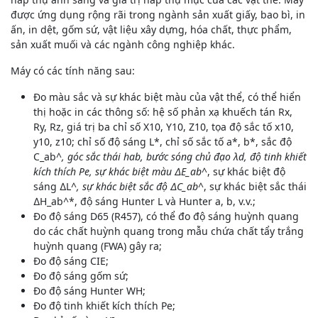
được ứng dụng rộng rãi trong ngành sản xuất giấy, bao bì, in
ấn, in dệt, gốm sứ, vật liệu xây dựng, hóa chất, thực phẩm,
sản xuất muối và các ngành công nghiệp khác.
Máy có các tính năng sau:
Đo màu sắc và sự khác biệt màu của vật thể, có thể hiển
thị hoặc in các thông số: hệ số phản xạ khuếch tán Rx,
Ry, Rz, giá trị ba chỉ số X10, Y10, Z10, tọa độ sắc tố x10,
y10, z10; chỉ số độ sáng L*, chỉ số sắc tố a*, b*, sắc độ
C_ab^
, góc sắc thái hab, bước sóng chủ đạo λd, độ tinh khiết
kích thích Pe, sự khác biệt màu ∆E_ab^
, sự khác biệt độ
sáng ∆L^
, sự khác biệt sắc độ ∆C_ab^
, sự khác biệt sắc thái
∆H_ab^*, độ sáng Hunter L và Hunter a, b, v.v.;
Đo độ sáng D65 (R457), có thể đo độ sáng huỳnh quang
do các chất huỳnh quang trong mẫu chứa chất tẩy trắng
huỳnh quang (FWA) gây ra;
Đo độ sáng CIE;
Đo độ sáng gốm sứ;
Đo độ sáng Hunter WH;
Đo độ tinh khiết kích thích Pe;