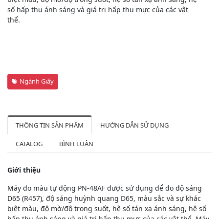
số hấp thụ ánh sáng và giá trị hấp thụ mực của các vật
thể.
Ngành Giấy
THÔNG TIN SẢN PHẨM
HƯỚNG DẪN SỬ DỤNG
CATALOG
BÌNH LUẬN
Giới thiệu
Máy đo màu tự động PN-48AF được sử dụng để đo độ sáng
D65 (R457), độ sáng huỳnh quang D65, màu sắc và sự khác
biệt màu, độ mờ/độ trong suốt, hệ số tán xạ ánh sáng, hệ số
hấp thụ ánh sáng và giá trị hấp thụ mực của các vật thể. Máy