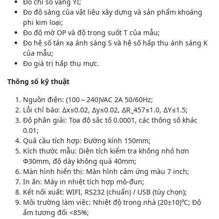
Đo chỉ số vàng YI;
Đo độ sáng của vật liệu xây dựng và sản phẩm khoáng
phi kim loại;
Đo độ mờ OP và độ trong suốt T của mẫu;
Đo hệ số tán xạ ánh sáng S và hệ số hấp thụ ánh sáng K
của mẫu;
Đo giá trị hấp thụ mực.
Thông số kỹ thuật
Nguồn điện: (100～240)VAC 2A 50/60Hz;
Lỗi chỉ báo: ∆x≤0.02, ∆y≤0.02, ∆R_457≤1.0, ∆Y≤1.5;
Độ phân giải: Tọa độ sắc tố 0.0001, các thông số khác
0.01;
Quả cầu tích hợp: Đường kính 150mm;
Kích thước mẫu: Diện tích kiểm tra không nhỏ hơn
Φ30mm, độ dày không quá 40mm;
Màn hình hiển thị: Màn hình cảm ứng màu 7 inch;
In ấn: Máy in nhiệt tích hợp mô-đun;
Kết nối xuất: WIFI, RS232 (chuẩn) / USB (tùy chọn);
Môi trường làm việc: Nhiệt độ trong nhà (20±10)℃; Độ
ẩm tương đối <85%;