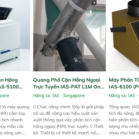
i các phiên
đơn giản, mọi lúc, mọi nơi. Chuyên
khả năng theo 
! nhỏ hơn và
dùng : phân tích mẫu nguyên liệu
thời gian thực 
g thời được
thức ăn chăn nuôi, nguyên liệu thực
liệu để tăng c
 năng mới.
phẩm, nông sản,..
nghiệp.
ận Hồng
Quang Phổ Cận Hồng Ngoại
Máy Phân Tí
IAS-5100
Trực Tuyến IAS-PAT L1M On-
IAS-6100 (P
lyzer)
Line NIR
Analyzer)
apore
Hãng sx:
IAS - Singapore
Hãng sx:
IAS -
0 là máy quang
 Chức năng chính: Đây là giải pháp
Tổng quan: IAS
NIR) cầm tay,
tối ưu để nâng cao hiệu suất sản
tích đa năng, đ
n tích nhanh
xuất thông qua việc phân tích cận
hiện phân tích 
hủy mẫu các
hồng ngoại (NIR) trực tuyến.  Thiết
lượng cho nhi
ủa nông sản.
kế: Thiết bị có thiết kế mạnh mẽ,
nhau như hạt n