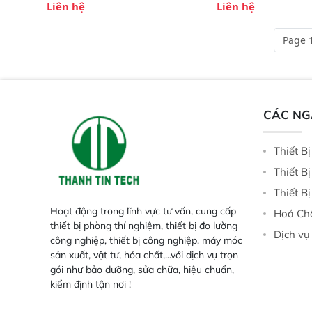
 Phạm vi ứng dụng rộng: Đáp ứng
Phạm vi sử dụng: Thiế
Liên hệ
Liên hệ
nhu cầu kiểm tra đa dạng mẫu mã
cho nhiều kịch bản k
và thông số trong nhiều ngành công
tại điểm thu mua, tr
Page 1
nghiệp khác nhau.  Độ nhạy cao:
xuất hoặc trực tiếp n
Trang bị đầu dò InGaAs độ nhạy
ruộng.
cao, cung cấp phản hồi phổ tuyến
tính đầy đủ, đảm bảo độ chính xác
và khả năng lặp lại tối ưu.
CÁC N
Thiết B
Thiết B
Thiết B
Hoạt động trong lĩnh vực tư vấn, cung cấp
Hoá Ch
thiết bị phòng thí nghiệm, thiết bị đo lường
Dịch vụ
công nghiệp, thiết bị công nghiệp, máy móc
sản xuất, vật tư, hóa chất,...với dịch vụ trọn
gói như bảo dưỡng, sửa chữa, hiệu chuẩn,
kiểm định tận nơi !