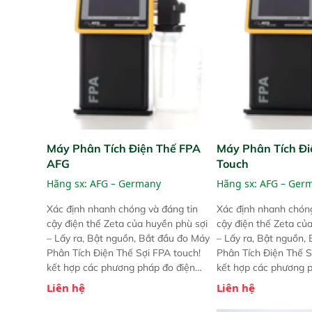
Máy Phân Tích Điện Thế FPA
Máy Phân Tích Đi
AFG
Touch
Hãng sx:
AFG – Germany
Hãng sx:
AFG – Ger
Xác định nhanh chóng và đáng tin
Xác định nhanh chóng
cậy điện thế Zeta của huyền phù sợi
cậy điện thế Zeta củ
– Lấy ra, Bật nguồn, Bắt đầu đo Máy
– Lấy ra, Bật nguồn,
Phân Tích Điện Thế Sợi FPA touch!
Phân Tích Điện Thế S
kết hợp các phương pháp đo điện
kết hợp các phương 
thế Zeta đã được chứng minh với sự
thế Zeta đã được chứ
Liên hệ
Liên hệ
đơn giản tuyệt vời trong thao tác và
đơn giản tuyệt vời tr
vận hành của các phiên bản FPA
vận hành của các ph