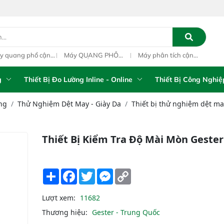
y quang phổ cận
Máy QUANG PHỔ
Máy phân tích cận
Qua
ng ngoại xách tay
CẬN HỒNG NGOẠI
hồng ngoại xách tay
ngo
S-5100 Portable
FT-NIR Analyzer
IAS-5100 (Portable
PAT
R Analyzer
Vista-R
NIR Analyzer)
g
Thiết Bị Đo Lường Inline - Online
Thiết Bị Công Nghiệ
ng
Thử Nghiệm Dệt May - Giày Da
Thiết bị thử nghiệm dệt may
Thiết Bị Kiểm Tra Độ Mài Mòn Gester
Share
Facebook
Twitter
Messenger
Copy
Link
Lượt xem:
11682
Thương hiệu:
Gester - Trung Quốc