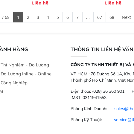
t bị linh hoạt
mô-đun hóa, hỗ trợ tản nhiệt tăng
chất lỏng. Thiế
Liên hệ
Liên hệ
hác nhau như
cường và đã qua kiểm tra áp suất
kỳ ai cũng có t
ong xưởng sản
nghiêm ngặt.  Cam kết: Mang lại
đa thành phần 
 / 68
1
2
3
4
5
6
7
...
67
68
Next
goài đồng
khả năng theo dõi thông số theo
đơn giản, mọi l
thời gian thực và trực quan hóa dữ
dùng : phân tí
liệu để tăng chỉ số ROI cho doanh
thức ăn chăn nu
nghiệp.
phẩm, nông sản
GÀNH HÀNG
THÔNG TIN LIÊN HỆ VĂ
ị Thí Nghiệm - Đo Lường
CÔNG TY TNHH THIẾT BỊ VÀ
ị Đo Lường Inline - Online
VP HCM :
78 Đường Số 1A, Khu P
Thành phố Hồ Chí Minh, Việt Na
ị Công Nghiệp
Điện thoại:
(028) 36 360 901
F
ất
MST: 0311941553
Phòng Kinh Doanh:
sales@tha
Phòng Kỹ Thuật:
service@t