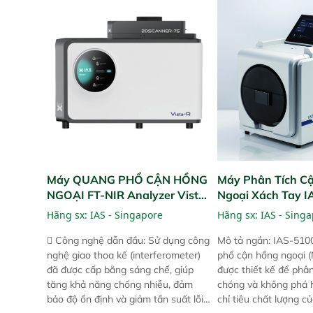
trước đó. Nhưng so với các phiên
trước đó. Nhưng so vớ
bản trước, FPA touch! nhỏ hơn và
bản trước, FPA touch
nhẹ hơn đáng kể, đồng thời được
nhẹ hơn đáng kể, đồn
nâng cấp với các tính năng mới.
nâng cấp với các tính
Máy QUANG PHỔ CẬN HỒNG
Máy Phân Tích C
NGOẠI FT-NIR Analyzer Vista-
Ngoại Xách Tay 
R
(Portable NIR Ana
Hãng sx:
IAS - Singapore
Hãng sx:
IAS - Sing
 Công nghệ dẫn đầu: Sử dụng công
Mô tả ngắn: IAS-510
nghệ giao thoa kế (interferometer)
phổ cận hồng ngoại (
đã được cấp bằng sáng chế, giúp
được thiết kế để phâ
tăng khả năng chống nhiễu, đảm
chóng và không phá 
bảo độ ổn định và giảm tần suất lỗi.
chỉ tiêu chất lượng c