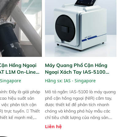
Cận Hồng Ngoại
Máy Quang Phổ Cận Hồng
PAT L1M On-Line
Ngoại Xách Tay IAS-5100
Portable NIR Analyzer
 Singapore
Hãng sx:
IAS - Singapore
ính: Đây là giải pháp
Mô tả ngắn: IAS-5100 là máy quang
 cao hiệu suất sản
phổ cận hồng ngoại (NIR) cầm tay,
 việc phân tích cận
được thiết kế để phân tích nhanh
) trực tuyến.  Thiết
chóng và không phá hủy mẫu các
 thiết kế mạnh mẽ,
chỉ tiêu chất lượng của nông sản.
 trợ tản nhiệt tăng
Phạm vi sử dụng: Thiết bị linh hoạt
Liên hệ
a kiểm tra áp suất
cho nhiều kịch bản khác nhau như
 Cam kết: Mang lại
tại điểm thu mua, trong xưởng sản