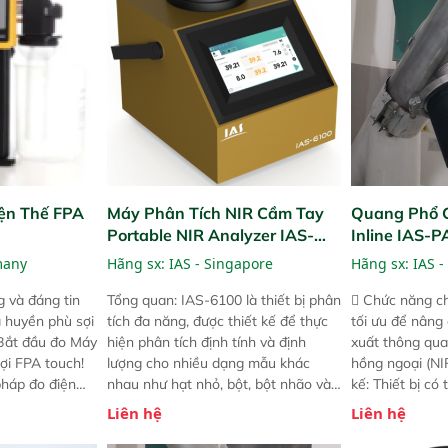
ện Thế FPA
Máy Phân Tích NIR Cầm Tay
Quang Phổ 
Portable NIR Analyzer IAS-
Inline IAS-
6100
NIR
many
Hãng sx:
IAS - Singapore
Hãng sx:
IAS -
 và đáng tin
Tổng quan: IAS-6100 là thiết bị phân
 Chức năng ch
a huyền phù sợi
tích đa năng, được thiết kế để thực
tối ưu để nâng
 Bắt đầu đo Máy
hiện phân tích định tính và định
xuất thông qua
ợi FPA touch!
lượng cho nhiều dạng mẫu khác
hồng ngoại (NIR
pháp đo điện
nhau như hạt nhỏ, bột, bột nhão và
kế: Thiết bị có
ng minh với sự
chất lỏng. Thiết bị này cho phép bất
mô-đun hóa, hỗ
Liên hệ
Liên hệ
ong thao tác và
kỳ ai cũng có thể thực hiện phân tích
cường và đã qu
iên bản FPA
đa thành phần chỉ với một nút bấm
nghiêm ngặt. 