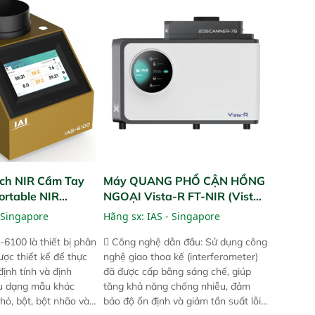
dõi thông số theo
xuất hoặc trực tiếp ngoài đồng
và trực quan hóa dữ
ruộng.
hỉ số ROI cho doanh
ch NIR Cầm Tay
Máy QUANG PHỔ CẬN HỒNG
ortable NIR
NGOẠI Vista-R FT-NIR (Vista-
R FT-NIR Analyzer)
 Singapore
Hãng sx:
IAS - Singapore
-6100 là thiết bị phân
 Công nghệ dẫn đầu: Sử dụng công
ược thiết kế để thực
nghệ giao thoa kế (interferometer)
định tính và định
đã được cấp bằng sáng chế, giúp
ều dạng mẫu khác
tăng khả năng chống nhiễu, đảm
hỏ, bột, bột nhão và
bảo độ ổn định và giảm tần suất lỗi.