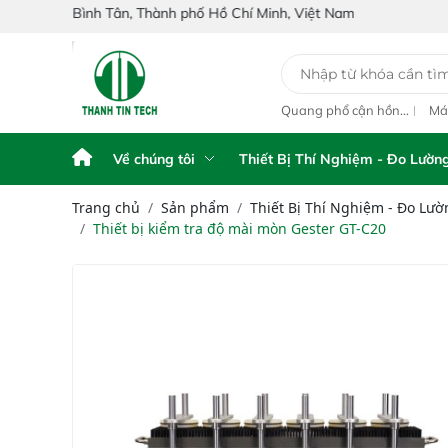
h Tân, Thành phố Hồ Chí Minh, Việt Nam
y Phân Tích Điện
Máy phân tích NIR
Quang phổ cận hồng
Má
ế FPA touch
cầm tay Portable NIR
ngoại inline IAS-PAT
hồ
Analyzer IAS-6100
L1M On-Line NIR
IA
NI
Về chúng tôi
Thiết Bị Thí Nghiệm - Đo Lườn
Trang chủ
Sản phẩm
Thiết Bị Thí Nghiệm - Đo Lườ
Thiết bị kiểm tra độ mài mòn Gester GT-C20