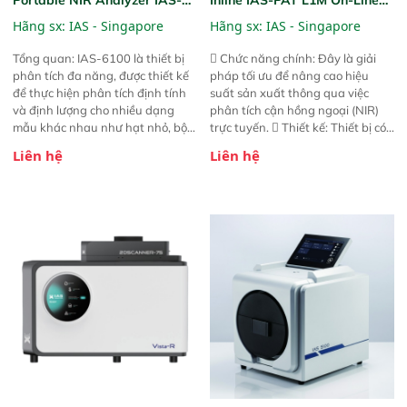
6100
NIR
Hãng sx:
IAS - Singapore
Hãng sx:
IAS - Singapore
Tổng quan: IAS-6100 là thiết bị
 Chức năng chính: Đây là giải
phân tích đa năng, được thiết kế
pháp tối ưu để nâng cao hiệu
để thực hiện phân tích định tính
suất sản xuất thông qua việc
và định lượng cho nhiều dạng
phân tích cận hồng ngoại (NIR)
mẫu khác nhau như hạt nhỏ, bột,
trực tuyến.  Thiết kế: Thiết bị có
bột nhão và chất lỏng. Thiết bị
thiết kế mạnh mẽ, mô-đun hóa,
Liên hệ
Liên hệ
này cho phép bất kỳ ai cũng có
hỗ trợ tản nhiệt tăng cường và đã
thể thực hiện phân tích đa thành
qua kiểm tra áp suất nghiêm
phần chỉ với một nút bấm đơn
ngặt.  Cam kết: Mang lại khả
giản, mọi lúc, mọi nơi. Chuyên
năng theo dõi thông số theo thời
dùng : phân tích mẫu nguyên liệu
gian thực và trực quan hóa dữ
thức ăn chăn nuôi, nguyên liệu
liệu để tăng chỉ số ROI cho doanh
thực phẩm, nông sản,..
nghiệp.