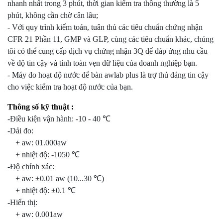
nhanh nhất trong 3 phút, thời gian kiểm tra thông thường là 5
phút, không cần chờ cân lâu;
- Với quy trình kiểm toán, tuân thủ các tiêu chuẩn chứng nhận
CFR 21 Phần 11, GMP và GLP, cùng các tiêu chuẩn khác, chúng
tôi có thể cung cấp dịch vụ chứng nhận 3Q để đáp ứng nhu cầu
về độ tin cậy và tính toàn vẹn dữ liệu của doanh nghiệp bạn.
- Máy đo hoạt độ nước để bàn awlab plus là trợ thủ đáng tin cậy
cho việc kiểm tra hoạt độ nước của bạn.
Thông số kỹ thuật :
-Điều kiện vận hành: -10 - 40 ℃
-Dải đo:
+ aw: 01.000aw
+ nhiệt độ: -1050 ℃
-Độ chính xác:
+ aw: ±0.01 aw (10...30 ℃)
+ nhiệt độ: ±0.1 ℃
‑Hiển thị:
+ aw: 0.001aw