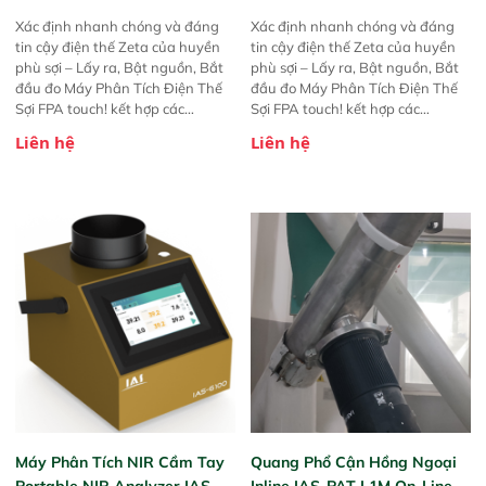
Xác định nhanh chóng và đáng
Xác định nhanh chóng và đáng
tin cậy điện thế Zeta của huyền
tin cậy điện thế Zeta của huyền
phù sợi – Lấy ra, Bật nguồn, Bắt
phù sợi – Lấy ra, Bật nguồn, Bắt
đầu đo Máy Phân Tích Điện Thế
đầu đo Máy Phân Tích Điện Thế
Sợi FPA touch! kết hợp các
Sợi FPA touch! kết hợp các
phương pháp đo điện thế Zeta đã
phương pháp đo điện thế Zeta đã
Liên hệ
Liên hệ
được chứng minh với sự đơn giản
được chứng minh với sự đơn giản
tuyệt vời trong thao tác và vận
tuyệt vời trong thao tác và vận
hành của các phiên bản FPA
hành của các phiên bản FPA
trước đó. Nhưng so với các phiên
trước đó. Nhưng so với các phiên
bản trước, FPA touch! nhỏ hơn và
bản trước, FPA touch! nhỏ hơn và
nhẹ hơn đáng kể, đồng thời được
nhẹ hơn đáng kể, đồng thời được
nâng cấp với các tính năng mới.
nâng cấp với các tính năng mới.
Máy Phân Tích NIR Cầm Tay
Quang Phổ Cận Hồng Ngoại
Portable NIR Analyzer IAS-
Inline IAS-PAT L1M On-Line