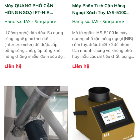
Máy QUANG PHỔ CẬN
Máy Phân Tích Cận Hồng
HỒNG NGOẠI FT-NIR
Ngoại Xách Tay IAS-5100
Analyzer Vista-R
(Portable NIR Analyzer)
Hãng sx:
IAS - Singapore
Hãng sx:
IAS - Singapore
 Công nghệ dẫn đầu: Sử dụng
Mô tả ngắn: IAS-5100 là máy
công nghệ giao thoa kế
quang phổ cận hồng ngoại (NIR)
(interferometer) đã được cấp
cầm tay, được thiết kế để phân
bằng sáng chế, giúp tăng khả
tích nhanh chóng và không phá
năng chống nhiễu, đảm bảo độ
hủy mẫu các chỉ tiêu chất lượng
ổn định và giảm tần suất lỗi. 
của nông sản. Phạm vi sử dụng:
Liên hệ
Liên hệ
Phạm vi ứng dụng rộng: Đáp ứng
Thiết bị linh hoạt cho nhiều kịch
nhu cầu kiểm tra đa dạng mẫu
bản khác nhau như tại điểm thu
mã và thông số trong nhiều
mua, trong xưởng sản xuất hoặc
ngành công nghiệp khác nhau. 
trực tiếp ngoài đồng ruộng.
Độ nhạy cao: Trang bị đầu dò
InGaAs độ nhạy cao, cung cấp
phản hồi phổ tuyến tính đầy đủ,
đảm bảo độ chính xác và khả
năng lặp lại tối ưu.