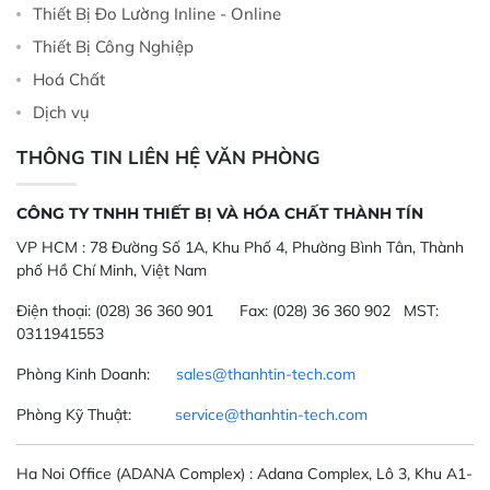
Thiết Bị Đo Lường Inline - Online
Thiết Bị Công Nghiệp
Hoá Chất
Dịch vụ
THÔNG TIN LIÊN HỆ VĂN PHÒNG
CÔNG TY TNHH THIẾT BỊ VÀ HÓA CHẤT THÀNH TÍN
VP HCM :
78 Đường Số 1A, Khu Phố 4, Phường Bình Tân, Thành
phố Hồ Chí Minh, Việt Nam
Điện thoại:
(028) 36 360 901
Fax:
(028) 36 360 902 MST:
0311941553
Phòng Kinh Doanh:
sales@thanhtin-tech.com
Phòng Kỹ Thuật:
service@thanhtin-tech.com
Ha Noi Office
(ADANA Complex)
: Adana Complex, Lô 3, Khu A1-