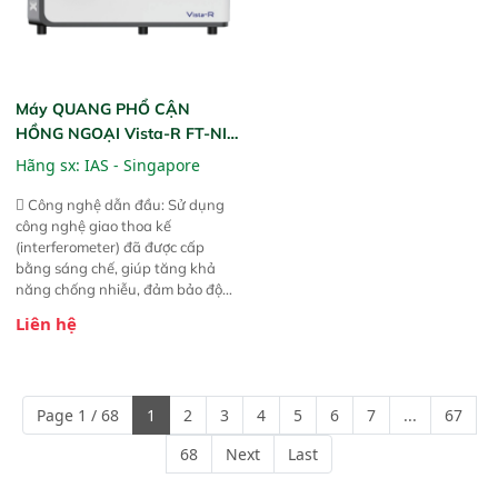
Máy QUANG PHỔ CẬN
HỒNG NGOẠI Vista-R FT-NIR
(Vista-R FT-NIR Analyzer)
Hãng sx:
IAS - Singapore
 Công nghệ dẫn đầu: Sử dụng
công nghệ giao thoa kế
(interferometer) đã được cấp
bằng sáng chế, giúp tăng khả
năng chống nhiễu, đảm bảo độ
ổn định và giảm tần suất lỗi. 
Liên hệ
Phạm vi ứng dụng rộng: Đáp ứng
nhu cầu kiểm tra đa dạng mẫu
mã và thông số trong nhiều
ngành công nghiệp khác nhau. 
Page 1 / 68
1
2
3
4
5
6
7
...
67
Độ nhạy cao: Trang bị đầu dò
InGaAs độ nhạy cao, cung cấp
68
Next
Last
phản hồi phổ tuyến tính đầy đủ,
đảm bảo độ chính xác và khả