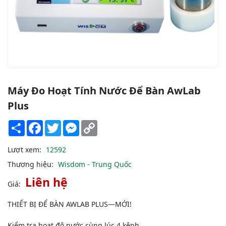
Máy Đo Hoạt Tính Nước Để Bàn AwLab
Plus
Share
Facebook
Twitter
Messenger
Copy
Link
Lượt xem:
12592
Thương hiệu:
Wisdom - Trung Quốc
Liên hệ
Giá:
THIẾT BỊ ĐỂ BÀN AWLAB PLUS—MỚI!
Kiểm tra hoạt độ nước cùng lúc 4 kênh.