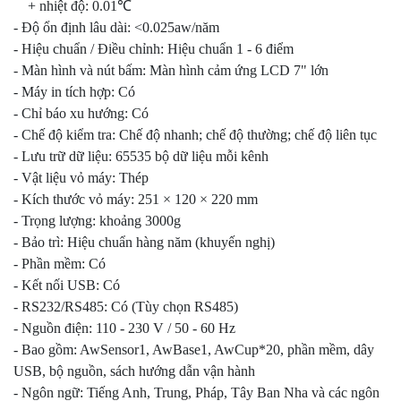
+ nhiệt độ: 0.01℃
‑ Độ ổn định lâu dài: <0.025aw/năm
‑ Hiệu chuẩn / Điều chỉnh: Hiệu chuẩn 1 - 6 điểm
‑ Màn hình và nút bấm: Màn hình cảm ứng LCD 7" lớn
‑ Máy in tích hợp: Có
‑ Chỉ báo xu hướng: Có
‑ Chế độ kiểm tra: Chế độ nhanh; chế độ thường; chế độ liên tục
‑ Lưu trữ dữ liệu: 65535 bộ dữ liệu mỗi kênh
‑ Vật liệu vỏ máy: Thép
‑ Kích thước vỏ máy: 251 × 120 × 220 mm
‑ Trọng lượng: khoảng 3000g
‑ Bảo trì: Hiệu chuẩn hàng năm (khuyến nghị)
‑ Phần mềm: Có
‑ Kết nối USB: Có
‑ RS232/RS485: Có (Tùy chọn RS485)
‑ Nguồn điện: 110 - 230 V / 50 - 60 Hz
‑ Bao gồm: AwSensor1, AwBase1, AwCup*20, phần mềm, dây
USB, bộ nguồn, sách hướng dẫn vận hành
‑ Ngôn ngữ: Tiếng Anh, Trung, Pháp, Tây Ban Nha và các ngôn