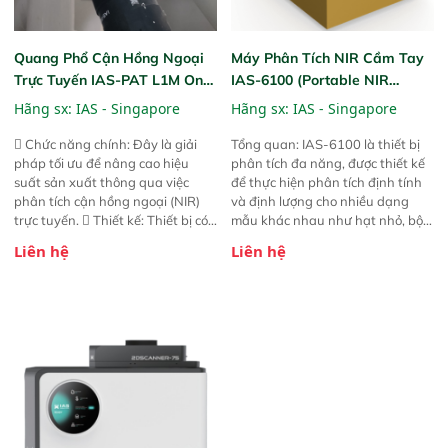
Quang Phổ Cận Hồng Ngoại
Máy Phân Tích NIR Cầm Tay
Trực Tuyến IAS-PAT L1M On-
IAS-6100 (Portable NIR
Line NIR
Analyzer)
Hãng sx:
IAS - Singapore
Hãng sx:
IAS - Singapore
 Chức năng chính: Đây là giải
Tổng quan: IAS-6100 là thiết bị
pháp tối ưu để nâng cao hiệu
phân tích đa năng, được thiết kế
suất sản xuất thông qua việc
để thực hiện phân tích định tính
phân tích cận hồng ngoại (NIR)
và định lượng cho nhiều dạng
trực tuyến.  Thiết kế: Thiết bị có
mẫu khác nhau như hạt nhỏ, bột,
thiết kế mạnh mẽ, mô-đun hóa,
bột nhão và chất lỏng. Thiết bị
Liên hệ
Liên hệ
hỗ trợ tản nhiệt tăng cường và đã
này cho phép bất kỳ ai cũng có
qua kiểm tra áp suất nghiêm
thể thực hiện phân tích đa thành
ngặt.  Cam kết: Mang lại khả
phần chỉ với một nút bấm đơn
năng theo dõi thông số theo thời
giản, mọi lúc, mọi nơi. Chuyên
gian thực và trực quan hóa dữ
dùng : phân tích mẫu nguyên liệu
liệu để tăng chỉ số ROI cho doanh
thức ăn chăn nuôi, nguyên liệu
nghiệp.
thực phẩm, nông sản,..