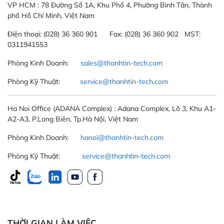
VP HCM :
78 Đường Số 1A, Khu Phố 4, Phường Bình Tân, Thành
phố Hồ Chí Minh, Việt Nam
Điện thoại:
(028) 36 360 901
Fax:
(028) 36 360 902 MST:
0311941553
Phòng Kinh Doanh:
sales@thanhtin-tech.com
Phòng Kỹ Thuật:
service@thanhtin-tech.com
Ha Noi Office
(ADANA Complex)
: Adana Complex, Lô 3, Khu A1-
A2-A3, P.Long Biên, Tp.Hà Nội, Việt Nam
Phòng Kinh Doanh:
hanoi@thanhtin-tech.com
Phòng Kỹ Thuật:
service@thanhtin-tech.com
THỜI GIAN LÀM VIỆC