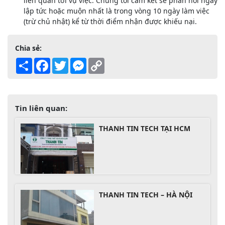
liên quan tới vụ việc. Chúng tôi cam kết sẽ phản hồi ngay
lập tức hoặc muộn nhất là trong vòng 10 ngày làm việc
(trừ chủ nhật) kể từ thời điểm nhận được khiếu nại.
Chia sẻ:
Share
Facebook
Twitter
Messenger
Copy
Link
Tin liên quan:
THANH TIN TECH TẠI HCM
THANH TIN TECH – HÀ NỘI