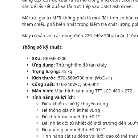
sẵn để lấy kết quả và tải trực tiếp vào USB flash drive.
Mặc dù giá trị MFR không phải là một đặc tính cơ bản 
tham chiếu phổ biến nhất trong kiểm tra chất lượng po
Máy có sẵn với các dòng điện 220-240v 50hz hoặc 110v 
Thông số kỹ thuật:
SKU:
RR/MFR200
Ứng dụng:
Thử nghiệm độ tan chảy
Trọng lượng:
35 kg
Kích thước:
570x580x700 mm (WxDxH)
Công suất:
110-240VAC, 50-60hz
Màn hình:
Màn hình cảm ứng TFT LCD 480 x 272
Tính năng và lợi ích:
Điều khiển vi xử lý chuyên dụng
Hệ thống gia nhiệt hai vùng
Độ chính xác nhiệt độ: ±0.1°
Dải nhiệt độ: từ nhiệt độ môi trường đến 500°
Độ phân giải nhiệt độ: ±0.01°C
Tính năng cắt tự động với lưỡi dao có thể thay