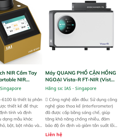
và trực quan hóa dữ
ruộng.
hỉ số ROI cho doanh
ch NIR Cầm Tay
Máy QUANG PHỔ CẬN HỒNG
ortable NIR
NGOẠI Vista-R FT-NIR (Vista-
R FT-NIR Analyzer)
 Singapore
Hãng sx:
IAS - Singapore
-6100 là thiết bị phân
 Công nghệ dẫn đầu: Sử dụng công
ược thiết kế để thực
nghệ giao thoa kế (interferometer)
định tính và định
đã được cấp bằng sáng chế, giúp
ều dạng mẫu khác
tăng khả năng chống nhiễu, đảm
hỏ, bột, bột nhão và
bảo độ ổn định và giảm tần suất lỗi.
t bị này cho phép bất
 Phạm vi ứng dụng rộng: Đáp ứng
Liên hệ