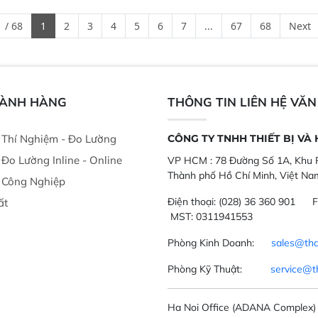
hác nhau như
cường và đã qua kiểm tra áp suất
kỳ ai cũng có t
ong xưởng sản
nghiêm ngặt.  Cam kết: Mang lại
đa thành phần 
 / 68
1
2
3
4
5
6
7
...
67
68
Next
goài đồng
khả năng theo dõi thông số theo
đơn giản, mọi l
thời gian thực và trực quan hóa dữ
dùng : phân tí
liệu để tăng chỉ số ROI cho doanh
thức ăn chăn nu
nghiệp.
phẩm, nông sản
GÀNH HÀNG
THÔNG TIN LIÊN HỆ VĂ
ị Thí Nghiệm - Đo Lường
CÔNG TY TNHH THIẾT BỊ VÀ
ị Đo Lường Inline - Online
VP HCM :
78 Đường Số 1A, Khu P
Thành phố Hồ Chí Minh, Việt Na
ị Công Nghiệp
Điện thoại:
(028) 36 360 901
F
ất
MST: 0311941553
Phòng Kinh Doanh:
sales@tha
Phòng Kỹ Thuật:
service@t
Ha Noi Office
(ADANA Complex)