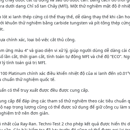
ra dưới dạng Chỉ số tan Chảy (MFI). Một thử nghiệm mật độ ở nhiệ
ót xi lanh thép cứng có thể thay thế, dễ dàng thay thế khi cần hoặ
ới khuôn thử nghiệm bằng carbide tungsten và pít-tông thép cứng
ức.
ựa chính xác, loại bỏ việc cắt thủ công.
ảm ứng màu 4” và giao diện vi xử lý, giúp người dùng dễ dàng cài
AV), số lần cắt, thời gian cắt, tính toán tự động MFI và chế độ “ECO
lý tính toán giá trị MFI.
T100 Platinum chính xác điều khiển nhiệt độ của xi lanh đến ±0.01
êu chuẩn thử nghiệm quốc tế.
huẩn có thể truy xuất được đều được cung cấp.
ung cấp để đáp ứng các tham số thử nghiệm theo các tiêu chuẩn qu
 Bộ nạp trọng lượng cũng có thể được sử dụng để giữ công cụ làm s
 nghiệm trở nên đơn giản.
hất của Ray-Ran. Techni-Test 2 cho phép kết quả được hiển thị dư
ếu cần. Các bài kiểm tra đã lưu trước đó cũng có thể được gọi lại