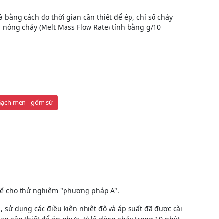
bằng cách đo thời gian cần thiết để ép, chỉ số chảy
g nóng chảy (Melt Mass Flow Rate) tính bằng g/10
ạch men - gốm sứ
 kể cho thử nghiệm "phương pháp A".
 sử dụng các điều kiện nhiệt độ và áp suất đã được cài
an cần thiết để ép nhựa, tỷ lệ dòng chảy trong 10 phút