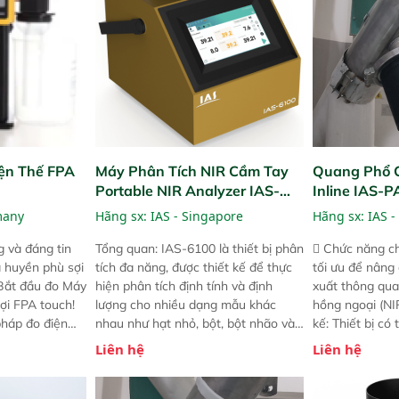
ện Thế FPA
Máy Phân Tích NIR Cầm Tay
Quang Phổ 
Portable NIR Analyzer IAS-
Inline IAS-
6100
NIR
many
Hãng sx:
IAS - Singapore
Hãng sx:
IAS -
 và đáng tin
Tổng quan: IAS-6100 là thiết bị phân
 Chức năng ch
a huyền phù sợi
tích đa năng, được thiết kế để thực
tối ưu để nâng
 Bắt đầu đo Máy
hiện phân tích định tính và định
xuất thông qua
ợi FPA touch!
lượng cho nhiều dạng mẫu khác
hồng ngoại (NIR
pháp đo điện
nhau như hạt nhỏ, bột, bột nhão và
kế: Thiết bị có
ng minh với sự
chất lỏng. Thiết bị này cho phép bất
mô-đun hóa, hỗ
Liên hệ
Liên hệ
ong thao tác và
kỳ ai cũng có thể thực hiện phân tích
cường và đã qu
iên bản FPA
đa thành phần chỉ với một nút bấm
nghiêm ngặt. 
i các phiên
đơn giản, mọi lúc, mọi nơi. Chuyên
khả năng theo 