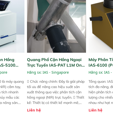
! nhỏ hơn và
dùng : phân tích mẫu nguyên liệu
thời gian thực 
g thời được
thức ăn chăn nuôi, nguyên liệu thực
liệu để tăng c
 năng mới.
phẩm, nông sản,..
nghiệp.
ận Hồng
Quang Phổ Cận Hồng Ngoại
Máy Phân Tí
IAS-5100
Trực Tuyến IAS-PAT L1M On-
IAS-6100 (P
lyzer)
Line NIR
Analyzer)
apore
Hãng sx:
IAS - Singapore
Hãng sx:
IAS -
0 là máy quang
 Chức năng chính: Đây là giải pháp
Tổng quan: IAS
NIR) cầm tay,
tối ưu để nâng cao hiệu suất sản
tích đa năng, đ
n tích nhanh
xuất thông qua việc phân tích cận
hiện phân tích 
hủy mẫu các
hồng ngoại (NIR) trực tuyến.  Thiết
lượng cho nhi
ủa nông sản.
kế: Thiết bị có thiết kế mạnh mẽ,
nhau như hạt n
t bị linh hoạt
mô-đun hóa, hỗ trợ tản nhiệt tăng
chất lỏng. Thiế
Liên hệ
Liên hệ