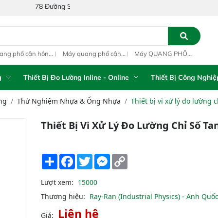
 Đường Số 1A, Khu Phố 4, Phường Bình Tân, Thành phố Hồ Chí Minh,
ang phổ cận hồng
Máy quang phổ cận
Máy QUANG PHỔ
Máy
ại inline IAS-PAT
hồng ngoại xách tay
CẬN HỒNG NGOẠI
hồn
M On-Line NIR
IAS-5100 Portable
FT-NIR Analyzer
IAS
NIR Analyzer
Vista-R
NIR
g
Thiết Bị Đo Lường Inline - Online
Thiết Bị Công Nghiệ
ng
Thử Nghiệm Nhựa & Ống Nhựa
Thiết bị vi xử lý đo lường
Thiết Bị Vi Xử Lý Đo Lường Chỉ Số T
Share
Facebook
Twitter
Messenger
Copy
Link
Lượt xem:
15000
Thương hiệu:
Ray-Ran (Industrial Physics) - Anh Quố
Liên hệ
Giá: