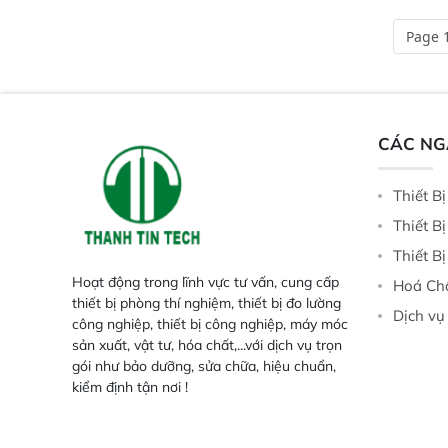
nhu cầu kiểm tra đa dạng mẫu mã
cho nhiều kịch bản k
và thông số trong nhiều ngành công
tại điểm thu mua, tr
Page 1
nghiệp khác nhau.  Độ nhạy cao:
xuất hoặc trực tiếp n
Trang bị đầu dò InGaAs độ nhạy
ruộng.
cao, cung cấp phản hồi phổ tuyến
tính đầy đủ, đảm bảo độ chính xác
và khả năng lặp lại tối ưu.
CÁC N
Thiết B
Thiết B
Thiết B
Hoạt động trong lĩnh vực tư vấn, cung cấp
Hoá Ch
thiết bị phòng thí nghiệm, thiết bị đo lường
Dịch vụ
công nghiệp, thiết bị công nghiệp, máy móc
sản xuất, vật tư, hóa chất,...với dịch vụ trọn
gói như bảo dưỡng, sửa chữa, hiệu chuẩn,
kiểm định tận nơi !