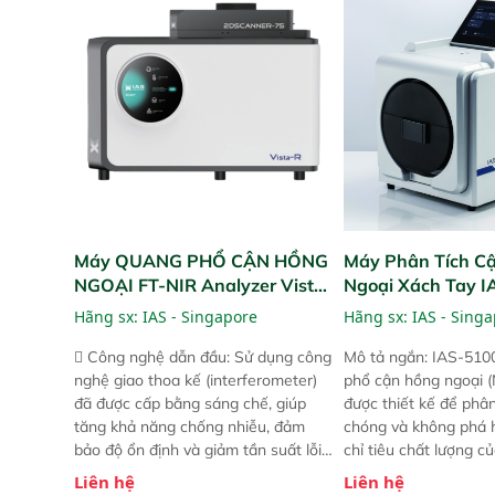
bản trước, FPA touch! nhỏ hơn và
bản trước, FPA touch
nhẹ hơn đáng kể, đồng thời được
nhẹ hơn đáng kể, đồn
nâng cấp với các tính năng mới.
nâng cấp với các tính
Máy QUANG PHỔ CẬN HỒNG
Máy Phân Tích C
NGOẠI FT-NIR Analyzer Vista-
Ngoại Xách Tay 
R
(Portable NIR Ana
Hãng sx:
IAS - Singapore
Hãng sx:
IAS - Sing
 Công nghệ dẫn đầu: Sử dụng công
Mô tả ngắn: IAS-510
nghệ giao thoa kế (interferometer)
phổ cận hồng ngoại (
đã được cấp bằng sáng chế, giúp
được thiết kế để phâ
tăng khả năng chống nhiễu, đảm
chóng và không phá 
bảo độ ổn định và giảm tần suất lỗi.
chỉ tiêu chất lượng c
 Phạm vi ứng dụng rộng: Đáp ứng
Phạm vi sử dụng: Thiế
Liên hệ
Liên hệ