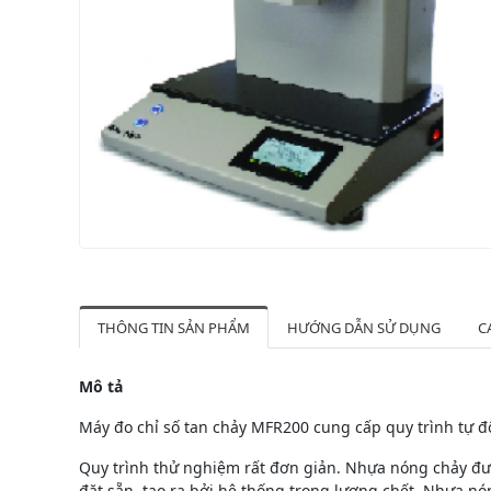
THÔNG TIN SẢN PHẨM
HƯỚNG DẪN SỬ DỤNG
C
Mô tả
Máy đo chỉ số tan chảy MFR200 cung cấp quy trình tự đ
Quy trình thử nghiệm rất đơn giản. Nhựa nóng chảy được
đặt sẵn, tạo ra bởi hệ thống trọng lượng chết. Nhựa nó