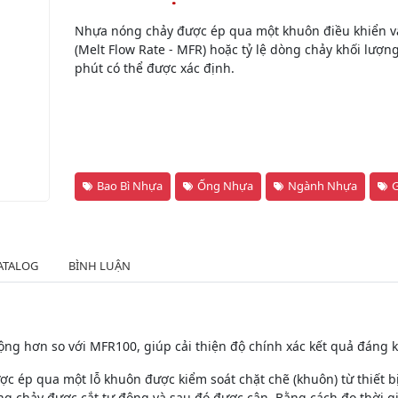
Nhựa nóng chảy được ép qua một khuôn điều khiển và 
(Melt Flow Rate - MFR) hoặc tỷ lệ dòng chảy khối lượn
phút có thể được xác định.
Bao Bì Nhựa
Ống Nhựa
Ngành Nhựa
G
ATALOG
BÌNH LUẬN
ộng hơn so với MFR100, giúp cải thiện độ chính xác kết quả đáng
 ép qua một lỗ khuôn được kiểm soát chặt chẽ (khuôn) từ thiết bị,
ng chảy được cắt tự động và sau đó được cân. Bằng cách đo thời gi