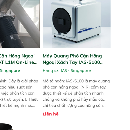
Cận Hồng Ngoại
Máy Quang Phổ Cận Hồng
PAT L1M On-Line
Ngoại Xách Tay IAS-5100
Portable NIR Analyzer
 Singapore
Hãng sx:
IAS - Singapore
ính: Đây là giải pháp
Mô tả ngắn: IAS-5100 là máy quang
 cao hiệu suất sản
phổ cận hồng ngoại (NIR) cầm tay,
 việc phân tích cận
được thiết kế để phân tích nhanh
) trực tuyến.  Thiết
chóng và không phá hủy mẫu các
 thiết kế mạnh mẽ,
chỉ tiêu chất lượng của nông sản.
 trợ tản nhiệt tăng
Phạm vi sử dụng: Thiết bị linh hoạt
Liên hệ
a kiểm tra áp suất
cho nhiều kịch bản khác nhau như
 Cam kết: Mang lại
tại điểm thu mua, trong xưởng sản
dõi thông số theo
xuất hoặc trực tiếp ngoài đồng