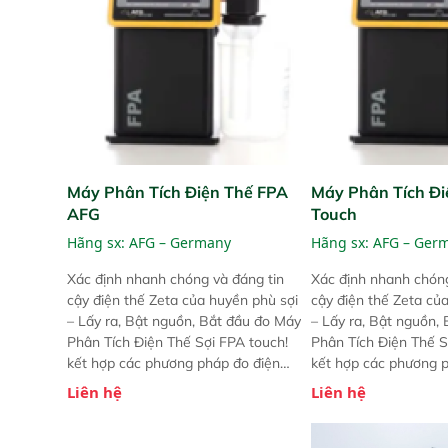
Máy Phân Tích Điện Thế FPA
Máy Phân Tích Đi
AFG
Touch
Hãng sx:
AFG – Germany
Hãng sx:
AFG – Ger
Xác định nhanh chóng và đáng tin
Xác định nhanh chóng
cậy điện thế Zeta của huyền phù sợi
cậy điện thế Zeta củ
– Lấy ra, Bật nguồn, Bắt đầu đo Máy
– Lấy ra, Bật nguồn,
Phân Tích Điện Thế Sợi FPA touch!
Phân Tích Điện Thế S
kết hợp các phương pháp đo điện
kết hợp các phương 
thế Zeta đã được chứng minh với sự
thế Zeta đã được chứ
Liên hệ
Liên hệ
đơn giản tuyệt vời trong thao tác và
đơn giản tuyệt vời tr
vận hành của các phiên bản FPA
vận hành của các ph
trước đó. Nhưng so với các phiên
trước đó. Nhưng so vớ