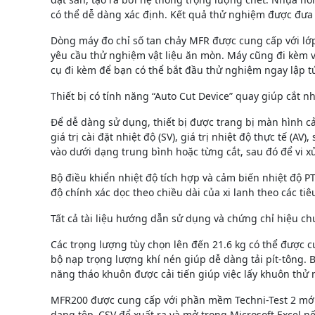
có thể dễ dàng xác định. Kết quả thử nghiệm được đưa 
Dòng máy đo chỉ số tan chảy MFR được cung cấp với lớp l
yêu cầu thử nghiệm vật liệu ăn mòn. Máy cũng đi kèm v
cụ đi kèm để bạn có thể bắt đầu thử nghiệm ngay lập t
Thiết bị có tính năng “Auto Cut Device” quay giúp cắt nh
Để dễ dàng sử dụng, thiết bị được trang bị màn hình c
giá trị cài đặt nhiệt độ (SV), giá trị nhiệt độ thực tế (
vào dưới dạng trung bình hoặc từng cắt, sau đó để vi xử 
Bộ điều khiển nhiệt độ tích hợp và cảm biến nhiệt độ P
độ chính xác dọc theo chiều dài của xi lanh theo các ti
Tất cả tài liệu hướng dẫn sử dụng và chứng chỉ hiệu c
Các trọng lượng tùy chọn lên đến 21.6 kg có thể được c
bộ nạp trọng lượng khí nén giúp dễ dàng tải pít-tông.
năng tháo khuôn được cải tiến giúp việc lấy khuôn thử
MFR200 được cung cấp với phần mềm Techni-Test 2 mới n
dạng tệp .CSV để xuất ra và mở trong Microsoft Excel n