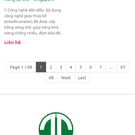
 Công nghệ dẫn đầu: Sử dụng
công nghệ giao thoa kế
(interferometer) đã được cấp
bằng sáng chế, giúp tăng khả
năng chống nhiễu, đảm bảo độ
ổn định và giảm tần suất lỗi. 
Liên hệ
Phạm vi ứng dụng rộng: Đáp ứng
nhu cầu kiểm tra đa dạng mẫu
mã và thông số trong nhiều
ngành công nghiệp khác nhau. 
Page 1 / 68
1
2
3
4
5
6
7
...
67
Độ nhạy cao: Trang bị đầu dò
InGaAs độ nhạy cao, cung cấp
68
Next
Last
phản hồi phổ tuyến tính đầy đủ,
đảm bảo độ chính xác và khả
năng lặp lại tối ưu.