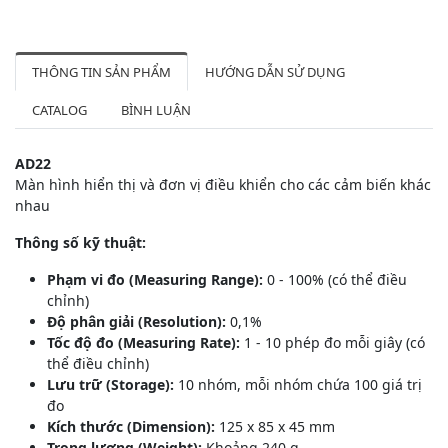
THÔNG TIN SẢN PHẨM
HƯỚNG DẪN SỬ DỤNG
CATALOG
BÌNH LUẬN
AD22
Màn hình hiển thị và đơn vị điều khiển cho các cảm biến khác
nhau
Thông số kỹ thuật:
Phạm vi đo (Measuring Range):
0 - 100% (có thể điều
chỉnh)
Độ phân giải (Resolution):
0,1%
Tốc độ đo (Measuring Rate):
1 - 10 phép đo mỗi giây (có
thể điều chỉnh)
Lưu trữ (Storage):
10 nhóm, mỗi nhóm chứa 100 giá trị
đo
Kích thước (Dimension):
125 x 85 x 45 mm
Trọng lượng (Weight):
Khoảng 240 g