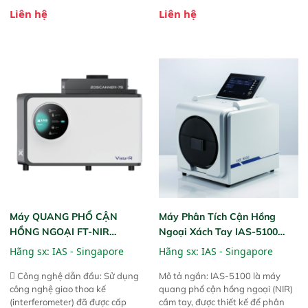
bột nhão và chất lỏng. Thiết bị
thiết kế mạnh mẽ, mô-đun hóa,
Liên hệ
Liên hệ
này cho phép bất kỳ ai cũng có
hỗ trợ tản nhiệt tăng cường và đã
thể thực hiện phân tích đa thành
qua kiểm tra áp suất nghiêm
phần chỉ với một nút bấm đơn
ngặt.  Cam kết: Mang lại khả
giản, mọi lúc, mọi nơi. Chuyên
năng theo dõi thông số theo thời
dùng : phân tích mẫu nguyên liệu
gian thực và trực quan hóa dữ
thức ăn chăn nuôi, nguyên liệu
liệu để tăng chỉ số ROI cho doanh
thực phẩm, nông sản,..
nghiệp.
Máy QUANG PHỔ CẬN
Máy Phân Tích Cận Hồng
HỒNG NGOẠI FT-NIR
Ngoại Xách Tay IAS-5100
Analyzer Vista-R
(Portable NIR Analyzer)
Hãng sx:
IAS - Singapore
Hãng sx:
IAS - Singapore
 Công nghệ dẫn đầu: Sử dụng
Mô tả ngắn: IAS-5100 là máy
công nghệ giao thoa kế
quang phổ cận hồng ngoại (NIR)
(interferometer) đã được cấp
cầm tay, được thiết kế để phân