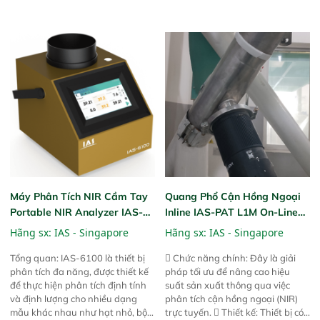
tuyệt vời trong thao tác và vận
tuyệt vời trong thao tác và vận
hành của các phiên bản FPA
hành của các phiên bản FPA
trước đó. Nhưng so với các phiên
trước đó. Nhưng so với các phiên
bản trước, FPA touch! nhỏ hơn và
bản trước, FPA touch! nhỏ hơn và
nhẹ hơn đáng kể, đồng thời được
nhẹ hơn đáng kể, đồng thời được
nâng cấp với các tính năng mới.
nâng cấp với các tính năng mới.
Máy Phân Tích NIR Cầm Tay
Quang Phổ Cận Hồng Ngoại
Portable NIR Analyzer IAS-
Inline IAS-PAT L1M On-Line
6100
NIR
Hãng sx:
IAS - Singapore
Hãng sx:
IAS - Singapore
Tổng quan: IAS-6100 là thiết bị
 Chức năng chính: Đây là giải
phân tích đa năng, được thiết kế
pháp tối ưu để nâng cao hiệu
để thực hiện phân tích định tính
suất sản xuất thông qua việc
và định lượng cho nhiều dạng
phân tích cận hồng ngoại (NIR)
mẫu khác nhau như hạt nhỏ, bột,
trực tuyến.  Thiết kế: Thiết bị có