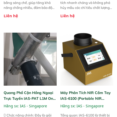
bằng sáng chế, giúp tăng khả
tích nhanh chóng và không phá
năng chống nhiễu, đảm bảo độ
hủy mẫu các chỉ tiêu chất lượng
ổn định và giảm tần suất lỗi. 
của nông sản. Phạm vi sử dụng:
Liên hệ
Liên hệ
Phạm vi ứng dụng rộng: Đáp ứng
Thiết bị linh hoạt cho nhiều kịch
nhu cầu kiểm tra đa dạng mẫu
bản khác nhau như tại điểm thu
mã và thông số trong nhiều
mua, trong xưởng sản xuất hoặc
ngành công nghiệp khác nhau. 
trực tiếp ngoài đồng ruộng.
Độ nhạy cao: Trang bị đầu dò
InGaAs độ nhạy cao, cung cấp
phản hồi phổ tuyến tính đầy đủ,
đảm bảo độ chính xác và khả
năng lặp lại tối ưu.
Quang Phổ Cận Hồng Ngoại
Máy Phân Tích NIR Cầm Tay
Trực Tuyến IAS-PAT L1M On-
IAS-6100 (Portable NIR
Line NIR
Analyzer)
Hãng sx:
IAS - Singapore
Hãng sx:
IAS - Singapore
 Chức năng chính: Đây là giải
Tổng quan: IAS-6100 là thiết bị