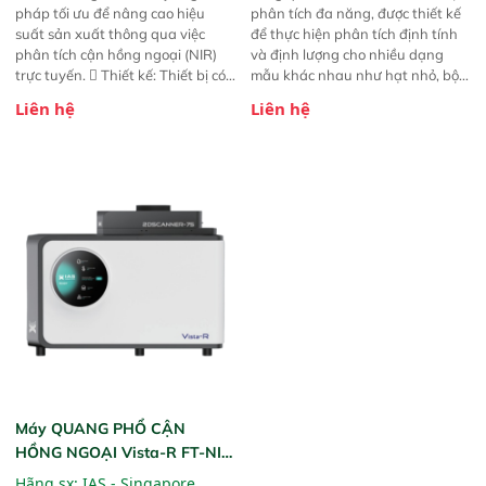
pháp tối ưu để nâng cao hiệu
phân tích đa năng, được thiết kế
suất sản xuất thông qua việc
để thực hiện phân tích định tính
phân tích cận hồng ngoại (NIR)
và định lượng cho nhiều dạng
trực tuyến.  Thiết kế: Thiết bị có
mẫu khác nhau như hạt nhỏ, bột,
thiết kế mạnh mẽ, mô-đun hóa,
bột nhão và chất lỏng. Thiết bị
Liên hệ
Liên hệ
hỗ trợ tản nhiệt tăng cường và đã
này cho phép bất kỳ ai cũng có
qua kiểm tra áp suất nghiêm
thể thực hiện phân tích đa thành
ngặt.  Cam kết: Mang lại khả
phần chỉ với một nút bấm đơn
năng theo dõi thông số theo thời
giản, mọi lúc, mọi nơi. Chuyên
gian thực và trực quan hóa dữ
dùng : phân tích mẫu nguyên liệu
liệu để tăng chỉ số ROI cho doanh
thức ăn chăn nuôi, nguyên liệu
nghiệp.
thực phẩm, nông sản,..
Máy QUANG PHỔ CẬN
HỒNG NGOẠI Vista-R FT-NIR
(Vista-R FT-NIR Analyzer)
Hãng sx:
IAS - Singapore