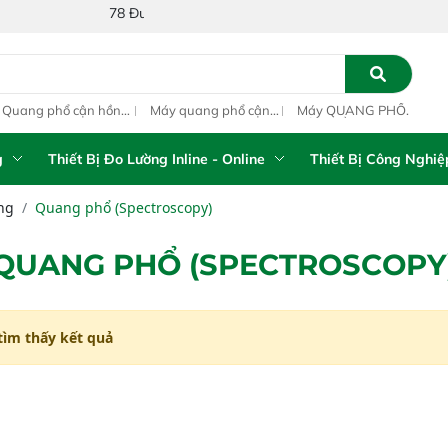
78 Đường Số 1A, Khu Phố 4, Phường Bình Tân, Thành phố Hồ Ch
ang phổ cận hồng
Máy quang phổ cận
Máy QUANG PHỔ
Máy
ại inline IAS-PAT
hồng ngoại xách tay
CẬN HỒNG NGOẠI
hồn
M On-Line NIR
IAS-5100 Portable
FT-NIR Analyzer
IAS
NIR Analyzer
Vista-R
NIR
g
Thiết Bị Đo Lường Inline - Online
Thiết Bị Công Nghiệ
ng
Quang phổ (Spectroscopy)
QUANG PHỔ (SPECTROSCOPY
tìm thấy kết quả