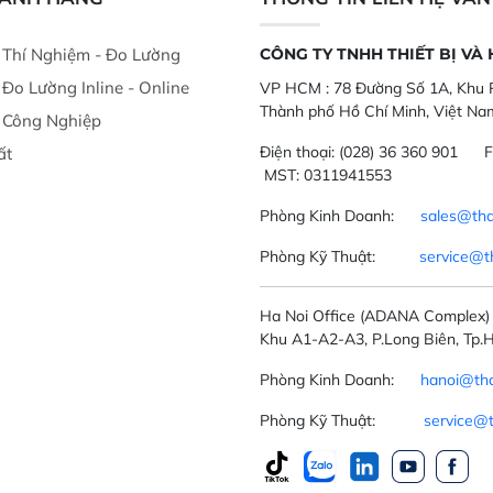
ị Thí Nghiệm - Đo Lường
CÔNG TY TNHH THIẾT BỊ VÀ
ị Đo Lường Inline - Online
VP HCM :
78 Đường Số 1A, Khu P
Thành phố Hồ Chí Minh, Việt Na
ị Công Nghiệp
Điện thoại:
(028) 36 360 901
F
ất
MST: 0311941553
Phòng Kinh Doanh:
sales@tha
Phòng Kỹ Thuật:
service@t
Ha Noi Office
(ADANA Complex)
Khu A1-A2-A3, P.Long Biên, Tp.H
Phòng Kinh Doanh:
hanoi@tha
Phòng Kỹ Thuật:
service@