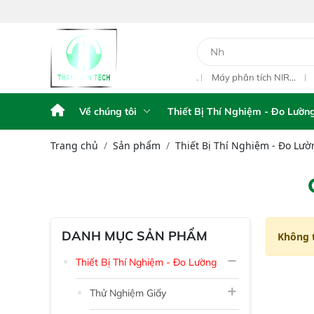
y Phân Tích Điện
Máy Phân Tích Điện
Máy phân tích NIR
Qu
hế FPA AFG
Thế FPA touch
cầm tay Portable NIR
ngo
Analyzer IAS-6100
L1
Về chúng tôi
Thiết Bị Thí Nghiệm - Đo Lườn
Trang chủ
Sản phẩm
Thiết Bị Thí Nghiệm - Đo Lườ
DANH MỤC SẢN PHẨM
Không 
Thiết Bị Thí Nghiệm - Đo Lường
Thử Nghiệm Giấy