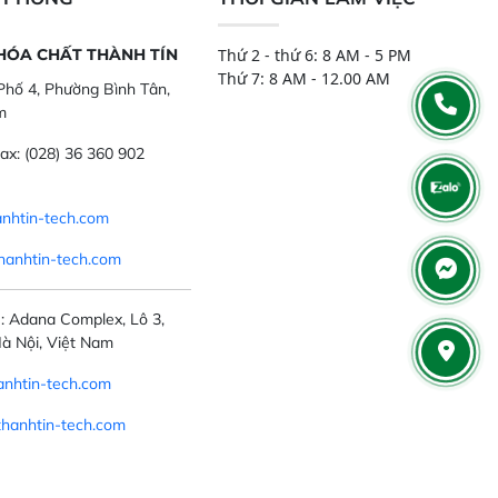
 HÓA CHẤT THÀNH TÍN
Thứ 2 - thứ 6: 8 AM - 5 PM
Thứ 7: 8 AM - 12.00 AM
hố 4, Phường Bình Tân,
m
ax:
(028) 36 360 902
nhtin-tech.com
hanhtin-tech.com
: Adana Complex, Lô 3,
à Nội, Việt Nam
nhtin-tech.com
thanhtin-tech.com