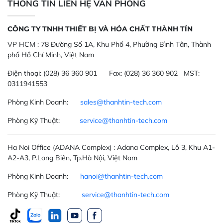
THÔNG TIN LIÊN HỆ VĂN PHÒNG
CÔNG TY TNHH THIẾT BỊ VÀ HÓA CHẤT THÀNH TÍN
VP HCM :
78 Đường Số 1A, Khu Phố 4, Phường Bình Tân, Thành
phố Hồ Chí Minh, Việt Nam
Điện thoại:
(028) 36 360 901
Fax:
(028) 36 360 902 MST:
0311941553
Phòng Kinh Doanh:
sales@thanhtin-tech.com
Phòng Kỹ Thuật:
service@thanhtin-tech.com
Ha Noi Office
(ADANA Complex)
: Adana Complex, Lô 3, Khu A1-
A2-A3, P.Long Biên, Tp.Hà Nội, Việt Nam
Phòng Kinh Doanh:
hanoi@thanhtin-tech.com
Phòng Kỹ Thuật:
service@thanhtin-tech.com