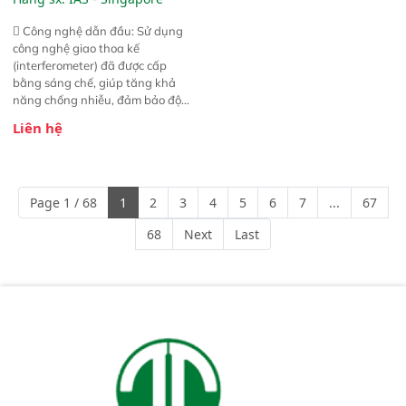
 Công nghệ dẫn đầu: Sử dụng
công nghệ giao thoa kế
(interferometer) đã được cấp
bằng sáng chế, giúp tăng khả
năng chống nhiễu, đảm bảo độ
ổn định và giảm tần suất lỗi. 
Liên hệ
Phạm vi ứng dụng rộng: Đáp ứng
nhu cầu kiểm tra đa dạng mẫu
mã và thông số trong nhiều
ngành công nghiệp khác nhau. 
Page 1 / 68
1
2
3
4
5
6
7
...
67
Độ nhạy cao: Trang bị đầu dò
InGaAs độ nhạy cao, cung cấp
68
Next
Last
phản hồi phổ tuyến tính đầy đủ,
đảm bảo độ chính xác và khả
năng lặp lại tối ưu.