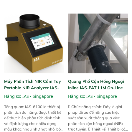
tuyệt vời trong thao tác và vận
tuyệt vời trong thao tác và vận
hành của các phiên bản FPA
hành của các phiên bản FPA
trước đó. Nhưng so với các phiên
trước đó. Nhưng so với các phiên
bản trước, FPA touch! nhỏ hơn và
bản trước, FPA touch! nhỏ hơn và
nhẹ hơn đáng kể, đồng thời được
nhẹ hơn đáng kể, đồng thời được
nâng cấp với các tính năng mới.
nâng cấp với các tính năng mới.
Máy Phân Tích NIR Cầm Tay
Quang Phổ Cận Hồng Ngoại
Portable NIR Analyzer IAS-
Inline IAS-PAT L1M On-Line
6100
NIR
Hãng sx:
IAS - Singapore
Hãng sx:
IAS - Singapore
Tổng quan: IAS-6100 là thiết bị
 Chức năng chính: Đây là giải
phân tích đa năng, được thiết kế
pháp tối ưu để nâng cao hiệu
để thực hiện phân tích định tính
suất sản xuất thông qua việc
và định lượng cho nhiều dạng
phân tích cận hồng ngoại (NIR)
mẫu khác nhau như hạt nhỏ, bột,
trực tuyến.  Thiết kế: Thiết bị có