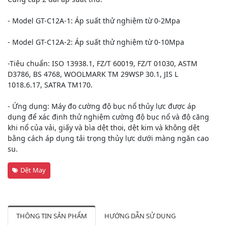
- Model GT-C12A-1: Áp suất thử nghiệm từ 0-2Mpa
- Model GT-C12A-2: Áp suất thử nghiệm từ 0-10Mpa
-Tiêu chuẩn: ISO 13938.1, FZ/T 60019, FZ/T 01030, ASTM
D3786, BS 4768, WOOLMARK TM 29WSP 30.1, JIS L
1018.6.17, SATRA TM170.
- Ứng dụng: Máy đo cường độ bục nổ thủy lực được áp
dụng để xác định thử nghiệm cường độ bục nổ và độ căng
khi nổ của vải, giấy và bìa dệt thoi, dệt kim và không dệt
bằng cách áp dụng tải trọng thủy lực dưới màng ngăn cao
su.
Dệt May
THÔNG TIN SẢN PHẨM
HƯỚNG DẪN SỬ DỤNG