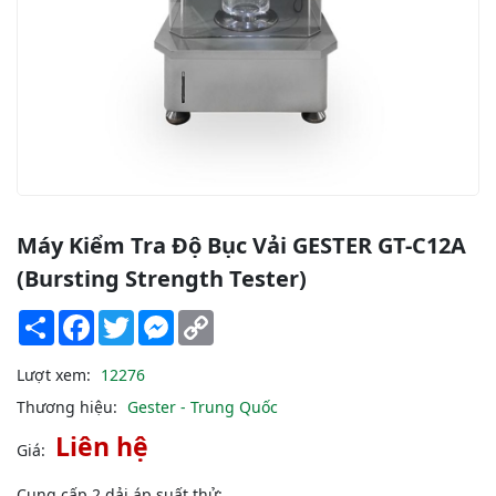
Máy Kiểm Tra Độ Bục Vải GESTER GT-C12A
(Bursting Strength Tester)
Share
Facebook
Twitter
Messenger
Copy
Link
Lượt xem:
12276
Thương hiệu:
Gester - Trung Quốc
Liên hệ
Giá:
Cung cấp 2 dải áp suất thử: