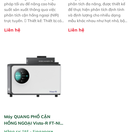
pháp tối ưu để nâng cao hiệu
phân tích đa năng, được thiết kế
suất sản xuất thông qua việc
để thực hiện phân tích định tính
phân tích cận hồng ngoại (NIR)
và định lượng cho nhiều dạng
trực tuyến.  Thiết kế: Thiết bị có
mẫu khác nhau như hạt nhỏ, bột,
thiết kế mạnh mẽ, mô-đun hóa,
bột nhão và chất lỏng. Thiết bị
Liên hệ
Liên hệ
hỗ trợ tản nhiệt tăng cường và đã
này cho phép bất kỳ ai cũng có
qua kiểm tra áp suất nghiêm
thể thực hiện phân tích đa thành
ngặt.  Cam kết: Mang lại khả
phần chỉ với một nút bấm đơn
năng theo dõi thông số theo thời
giản, mọi lúc, mọi nơi. Chuyên
gian thực và trực quan hóa dữ
dùng : phân tích mẫu nguyên liệu
liệu để tăng chỉ số ROI cho doanh
thức ăn chăn nuôi, nguyên liệu
nghiệp.
thực phẩm, nông sản,..
Máy QUANG PHỔ CẬN
HỒNG NGOẠI Vista-R FT-NIR
(Vista-R FT-NIR Analyzer)
Hãng sx:
IAS - Singapore