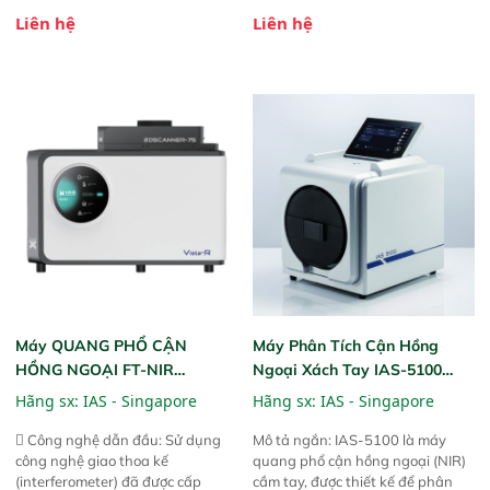
bột nhão và chất lỏng. Thiết bị
thiết kế mạnh mẽ, mô-đun hóa,
Liên hệ
Liên hệ
này cho phép bất kỳ ai cũng có
hỗ trợ tản nhiệt tăng cường và đã
thể thực hiện phân tích đa thành
qua kiểm tra áp suất nghiêm
phần chỉ với một nút bấm đơn
ngặt.  Cam kết: Mang lại khả
giản, mọi lúc, mọi nơi. Chuyên
năng theo dõi thông số theo thời
dùng : phân tích mẫu nguyên liệu
gian thực và trực quan hóa dữ
thức ăn chăn nuôi, nguyên liệu
liệu để tăng chỉ số ROI cho doanh
thực phẩm, nông sản,..
nghiệp.
Máy QUANG PHỔ CẬN
Máy Phân Tích Cận Hồng
HỒNG NGOẠI FT-NIR
Ngoại Xách Tay IAS-5100
Analyzer Vista-R
(Portable NIR Analyzer)
Hãng sx:
IAS - Singapore
Hãng sx:
IAS - Singapore
 Công nghệ dẫn đầu: Sử dụng
Mô tả ngắn: IAS-5100 là máy
công nghệ giao thoa kế
quang phổ cận hồng ngoại (NIR)
(interferometer) đã được cấp
cầm tay, được thiết kế để phân