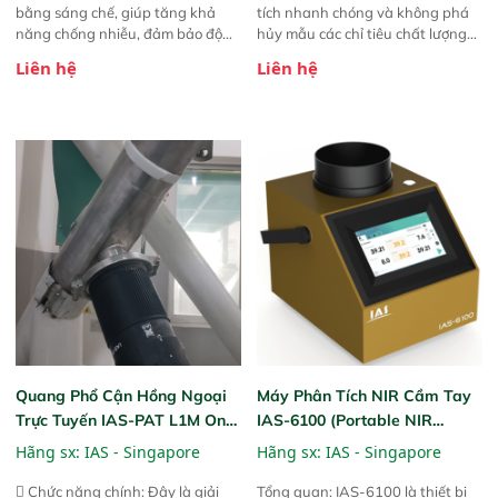
bằng sáng chế, giúp tăng khả
tích nhanh chóng và không phá
năng chống nhiễu, đảm bảo độ
hủy mẫu các chỉ tiêu chất lượng
ổn định và giảm tần suất lỗi. 
của nông sản. Phạm vi sử dụng:
Liên hệ
Liên hệ
Phạm vi ứng dụng rộng: Đáp ứng
Thiết bị linh hoạt cho nhiều kịch
nhu cầu kiểm tra đa dạng mẫu
bản khác nhau như tại điểm thu
mã và thông số trong nhiều
mua, trong xưởng sản xuất hoặc
ngành công nghiệp khác nhau. 
trực tiếp ngoài đồng ruộng.
Độ nhạy cao: Trang bị đầu dò
InGaAs độ nhạy cao, cung cấp
phản hồi phổ tuyến tính đầy đủ,
đảm bảo độ chính xác và khả
năng lặp lại tối ưu.
Quang Phổ Cận Hồng Ngoại
Máy Phân Tích NIR Cầm Tay
Trực Tuyến IAS-PAT L1M On-
IAS-6100 (Portable NIR
Line NIR
Analyzer)
Hãng sx:
IAS - Singapore
Hãng sx:
IAS - Singapore
 Chức năng chính: Đây là giải
Tổng quan: IAS-6100 là thiết bị