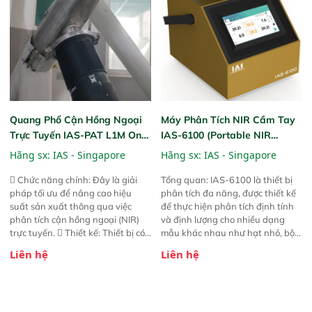
đảm bảo độ chính xác và khả
năng lặp lại tối ưu.
Quang Phổ Cận Hồng Ngoại
Máy Phân Tích NIR Cầm Tay
Trực Tuyến IAS-PAT L1M On-
IAS-6100 (Portable NIR
Line NIR
Analyzer)
Hãng sx:
IAS - Singapore
Hãng sx:
IAS - Singapore
 Chức năng chính: Đây là giải
Tổng quan: IAS-6100 là thiết bị
pháp tối ưu để nâng cao hiệu
phân tích đa năng, được thiết kế
suất sản xuất thông qua việc
để thực hiện phân tích định tính
phân tích cận hồng ngoại (NIR)
và định lượng cho nhiều dạng
trực tuyến.  Thiết kế: Thiết bị có
mẫu khác nhau như hạt nhỏ, bột,
thiết kế mạnh mẽ, mô-đun hóa,
bột nhão và chất lỏng. Thiết bị
Liên hệ
Liên hệ
hỗ trợ tản nhiệt tăng cường và đã
này cho phép bất kỳ ai cũng có
qua kiểm tra áp suất nghiêm
thể thực hiện phân tích đa thành
ngặt.  Cam kết: Mang lại khả
phần chỉ với một nút bấm đơn
năng theo dõi thông số theo thời
giản, mọi lúc, mọi nơi. Chuyên
gian thực và trực quan hóa dữ
dùng : phân tích mẫu nguyên liệu