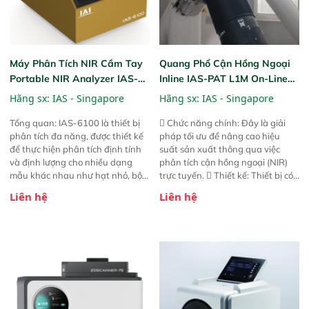
Máy Phân Tích NIR Cầm Tay
Quang Phổ Cận Hồng Ngoại
Portable NIR Analyzer IAS-
Inline IAS-PAT L1M On-Line
6100
NIR
Hãng sx:
IAS - Singapore
Hãng sx:
IAS - Singapore
Tổng quan: IAS-6100 là thiết bị
 Chức năng chính: Đây là giải
phân tích đa năng, được thiết kế
pháp tối ưu để nâng cao hiệu
để thực hiện phân tích định tính
suất sản xuất thông qua việc
và định lượng cho nhiều dạng
phân tích cận hồng ngoại (NIR)
mẫu khác nhau như hạt nhỏ, bột,
trực tuyến.  Thiết kế: Thiết bị có
bột nhão và chất lỏng. Thiết bị
thiết kế mạnh mẽ, mô-đun hóa,
Liên hệ
Liên hệ
này cho phép bất kỳ ai cũng có
hỗ trợ tản nhiệt tăng cường và đã
thể thực hiện phân tích đa thành
qua kiểm tra áp suất nghiêm
phần chỉ với một nút bấm đơn
ngặt.  Cam kết: Mang lại khả
giản, mọi lúc, mọi nơi. Chuyên
năng theo dõi thông số theo thời
dùng : phân tích mẫu nguyên liệu
gian thực và trực quan hóa dữ
thức ăn chăn nuôi, nguyên liệu
liệu để tăng chỉ số ROI cho doanh
thực phẩm, nông sản,..
nghiệp.