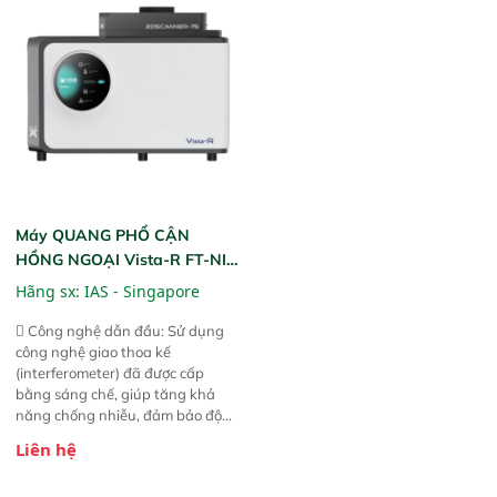
liệu để tăng chỉ số ROI cho doanh
thức ăn chăn nuôi, nguyên liệu
nghiệp.
thực phẩm, nông sản,..
Máy QUANG PHỔ CẬN
HỒNG NGOẠI Vista-R FT-NIR
(Vista-R FT-NIR Analyzer)
Hãng sx:
IAS - Singapore
 Công nghệ dẫn đầu: Sử dụng
công nghệ giao thoa kế
(interferometer) đã được cấp
bằng sáng chế, giúp tăng khả
năng chống nhiễu, đảm bảo độ
ổn định và giảm tần suất lỗi. 
Liên hệ
Phạm vi ứng dụng rộng: Đáp ứng
nhu cầu kiểm tra đa dạng mẫu