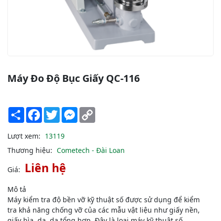
Máy Đo Độ Bục Giấy QC-116
Share
Facebook
Twitter
Messenger
Copy
Link
Lượt xem:
13119
Thương hiệu:
Cometech - Đài Loan
Liên hệ
Giá:
Mô tả
Máy kiểm tra độ bền vỡ kỹ thuật số được sử dụng để kiểm
tra khả năng chống vỡ của các mẫu vật liệu như giấy nền,
giấy bìa, da, da tổng hợp. Đây là loại máy kỹ thuật số,