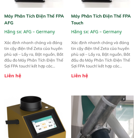
Máy Phân Tích Điện Thế FPA
Máy Phân Tích Điện Thế FPA
AFG
Touch
Hãng sx:
AFG – Germany
Hãng sx:
AFG – Germany
Xác định nhanh chóng và đáng
Xác định nhanh chóng và đáng
tin cậy điện thế Zeta của huyền
tin cậy điện thế Zeta của huyền
phù sợi – Lấy ra, Bật nguồn, Bắt
phù sợi – Lấy ra, Bật nguồn, Bắt
đầu đo Máy Phân Tích Điện Thế
đầu đo Máy Phân Tích Điện Thế
Sợi FPA touch! kết hợp các
Sợi FPA touch! kết hợp các
phương pháp đo điện thế Zeta đã
phương pháp đo điện thế Zeta đã
Liên hệ
Liên hệ
được chứng minh với sự đơn giản
được chứng minh với sự đơn giản
tuyệt vời trong thao tác và vận
tuyệt vời trong thao tác và vận
hành của các phiên bản FPA
hành của các phiên bản FPA
trước đó. Nhưng so với các phiên
trước đó. Nhưng so với các phiên
bản trước, FPA touch! nhỏ hơn và
bản trước, FPA touch! nhỏ hơn và
nhẹ hơn đáng kể, đồng thời được
nhẹ hơn đáng kể, đồng thời được
nâng cấp với các tính năng mới.
nâng cấp với các tính năng mới.