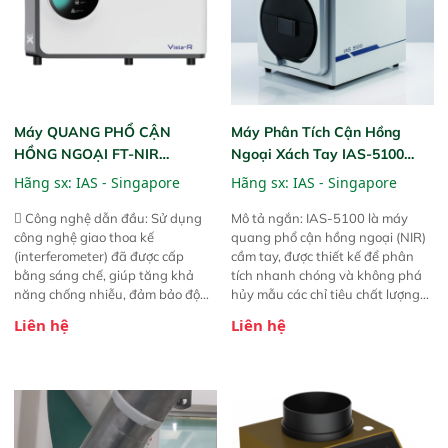
Máy QUANG PHỔ CẬN
Máy Phân Tích Cận Hồng
HỒNG NGOẠI FT-NIR
Ngoại Xách Tay IAS-5100
Analyzer Vista-R
(Portable NIR Analyzer)
Hãng sx:
IAS - Singapore
Hãng sx:
IAS - Singapore
 Công nghệ dẫn đầu: Sử dụng
Mô tả ngắn: IAS-5100 là máy
công nghệ giao thoa kế
quang phổ cận hồng ngoại (NIR)
(interferometer) đã được cấp
cầm tay, được thiết kế để phân
bằng sáng chế, giúp tăng khả
tích nhanh chóng và không phá
năng chống nhiễu, đảm bảo độ
hủy mẫu các chỉ tiêu chất lượng
ổn định và giảm tần suất lỗi. 
của nông sản. Phạm vi sử dụng:
Liên hệ
Liên hệ
Phạm vi ứng dụng rộng: Đáp ứng
Thiết bị linh hoạt cho nhiều kịch
nhu cầu kiểm tra đa dạng mẫu
bản khác nhau như tại điểm thu
mã và thông số trong nhiều
mua, trong xưởng sản xuất hoặc
ngành công nghiệp khác nhau. 
trực tiếp ngoài đồng ruộng.
Độ nhạy cao: Trang bị đầu dò
InGaAs độ nhạy cao, cung cấp
phản hồi phổ tuyến tính đầy đủ,