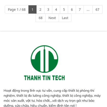
mã và thông số trong nhiều
ngành công nghiệp khác nhau. 
Page 1 / 68
1
2
3
4
5
6
7
...
67
Độ nhạy cao: Trang bị đầu dò
InGaAs độ nhạy cao, cung cấp
68
Next
Last
phản hồi phổ tuyến tính đầy đủ,
đảm bảo độ chính xác và khả
năng lặp lại tối ưu.
Hoạt động trong lĩnh vực tư vấn, cung cấp thiết bị phòng thí
nghiệm, thiết bị đo lường công nghiệp, thiết bị công nghiệp, máy
móc sản xuất, vật tư, hóa chất,...với dịch vụ trọn gói như bảo
dưỡng, sửa chữa, hiệu chuẩn, kiểm định tận nơi !