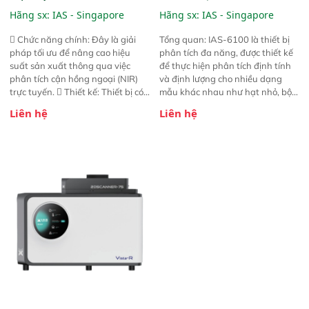
Line NIR
Analyzer)
Hãng sx:
IAS - Singapore
Hãng sx:
IAS - Singapore
 Chức năng chính: Đây là giải
Tổng quan: IAS-6100 là thiết bị
pháp tối ưu để nâng cao hiệu
phân tích đa năng, được thiết kế
suất sản xuất thông qua việc
để thực hiện phân tích định tính
phân tích cận hồng ngoại (NIR)
và định lượng cho nhiều dạng
trực tuyến.  Thiết kế: Thiết bị có
mẫu khác nhau như hạt nhỏ, bột,
thiết kế mạnh mẽ, mô-đun hóa,
bột nhão và chất lỏng. Thiết bị
Liên hệ
Liên hệ
hỗ trợ tản nhiệt tăng cường và đã
này cho phép bất kỳ ai cũng có
qua kiểm tra áp suất nghiêm
thể thực hiện phân tích đa thành
ngặt.  Cam kết: Mang lại khả
phần chỉ với một nút bấm đơn
năng theo dõi thông số theo thời
giản, mọi lúc, mọi nơi. Chuyên
gian thực và trực quan hóa dữ
dùng : phân tích mẫu nguyên liệu
liệu để tăng chỉ số ROI cho doanh
thức ăn chăn nuôi, nguyên liệu
nghiệp.
thực phẩm, nông sản,..