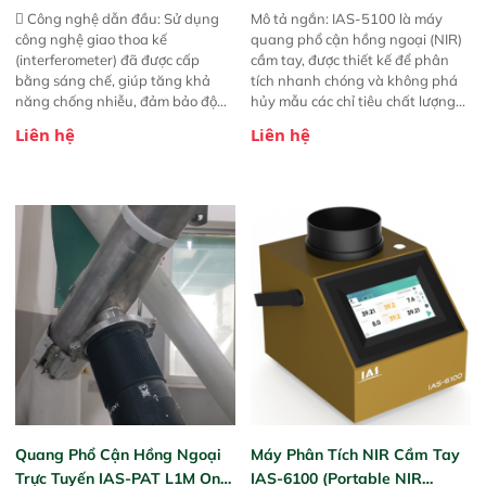
 Công nghệ dẫn đầu: Sử dụng
Mô tả ngắn: IAS-5100 là máy
công nghệ giao thoa kế
quang phổ cận hồng ngoại (NIR)
(interferometer) đã được cấp
cầm tay, được thiết kế để phân
bằng sáng chế, giúp tăng khả
tích nhanh chóng và không phá
năng chống nhiễu, đảm bảo độ
hủy mẫu các chỉ tiêu chất lượng
ổn định và giảm tần suất lỗi. 
của nông sản. Phạm vi sử dụng:
Liên hệ
Liên hệ
Phạm vi ứng dụng rộng: Đáp ứng
Thiết bị linh hoạt cho nhiều kịch
nhu cầu kiểm tra đa dạng mẫu
bản khác nhau như tại điểm thu
mã và thông số trong nhiều
mua, trong xưởng sản xuất hoặc
ngành công nghiệp khác nhau. 
trực tiếp ngoài đồng ruộng.
Độ nhạy cao: Trang bị đầu dò
InGaAs độ nhạy cao, cung cấp
phản hồi phổ tuyến tính đầy đủ,
đảm bảo độ chính xác và khả
năng lặp lại tối ưu.
Quang Phổ Cận Hồng Ngoại
Máy Phân Tích NIR Cầm Tay
Trực Tuyến IAS-PAT L1M On-
IAS-6100 (Portable NIR