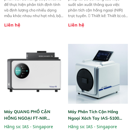
để thực hiện phân tích định tính
suất sản xuất thông qua việc
và định lượng cho nhiều dạng
phân tích cận hồng ngoại (NIR)
mẫu khác nhau như hạt nhỏ, bột,
trực tuyến.  Thiết kế: Thiết bị có
bột nhão và chất lỏng. Thiết bị
thiết kế mạnh mẽ, mô-đun hóa,
Liên hệ
Liên hệ
này cho phép bất kỳ ai cũng có
hỗ trợ tản nhiệt tăng cường và đã
thể thực hiện phân tích đa thành
qua kiểm tra áp suất nghiêm
phần chỉ với một nút bấm đơn
ngặt.  Cam kết: Mang lại khả
giản, mọi lúc, mọi nơi. Chuyên
năng theo dõi thông số theo thời
dùng : phân tích mẫu nguyên liệu
gian thực và trực quan hóa dữ
thức ăn chăn nuôi, nguyên liệu
liệu để tăng chỉ số ROI cho doanh
thực phẩm, nông sản,..
nghiệp.
Máy QUANG PHỔ CẬN
Máy Phân Tích Cận Hồng
HỒNG NGOẠI FT-NIR
Ngoại Xách Tay IAS-5100
Analyzer Vista-R
(Portable NIR Analyzer)
Hãng sx:
IAS - Singapore
Hãng sx:
IAS - Singapore