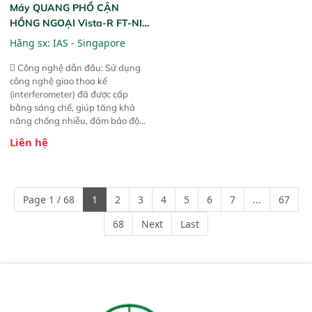
Máy QUANG PHỔ CẬN
HỒNG NGOẠI Vista-R FT-NIR
(Vista-R FT-NIR Analyzer)
Hãng sx:
IAS - Singapore
 Công nghệ dẫn đầu: Sử dụng
công nghệ giao thoa kế
(interferometer) đã được cấp
bằng sáng chế, giúp tăng khả
năng chống nhiễu, đảm bảo độ
ổn định và giảm tần suất lỗi. 
Liên hệ
Phạm vi ứng dụng rộng: Đáp ứng
nhu cầu kiểm tra đa dạng mẫu
mã và thông số trong nhiều
ngành công nghiệp khác nhau. 
Page 1 / 68
1
2
3
4
5
6
7
...
67
Độ nhạy cao: Trang bị đầu dò
InGaAs độ nhạy cao, cung cấp
68
Next
Last
phản hồi phổ tuyến tính đầy đủ,
đảm bảo độ chính xác và khả
năng lặp lại tối ưu.