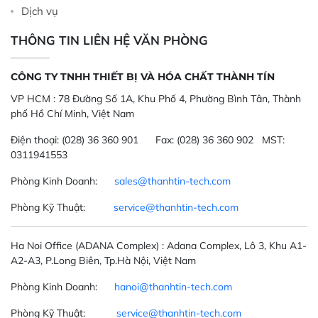
Dịch vụ
THÔNG TIN LIÊN HỆ VĂN PHÒNG
CÔNG TY TNHH THIẾT BỊ VÀ HÓA CHẤT THÀNH TÍN
VP HCM :
78 Đường Số 1A, Khu Phố 4, Phường Bình Tân, Thành
phố Hồ Chí Minh, Việt Nam
Điện thoại:
(028) 36 360 901
Fax:
(028) 36 360 902 MST:
0311941553
Phòng Kinh Doanh:
sales@thanhtin-tech.com
Phòng Kỹ Thuật:
service@thanhtin-tech.com
Ha Noi Office
(ADANA Complex)
: Adana Complex, Lô 3, Khu A1-
A2-A3, P.Long Biên, Tp.Hà Nội, Việt Nam
Phòng Kinh Doanh:
hanoi@thanhtin-tech.com
Phòng Kỹ Thuật:
service@thanhtin-tech.com